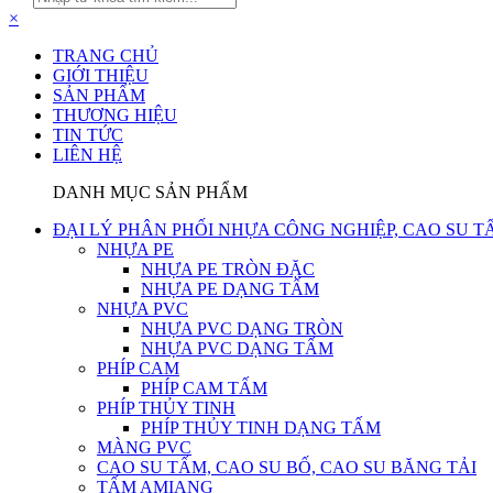
×
TRANG CHỦ
GIỚI THIỆU
SẢN PHẨM
THƯƠNG HIỆU
TIN TỨC
LIÊN HỆ
DANH MỤC SẢN PHẨM
ĐẠI LÝ PHÂN PHỐI NHỰA CÔNG NGHIỆP, CAO SU T
NHỰA PE
NHỰA PE TRÒN ĐẶC
NHỰA PE DẠNG TẤM
NHỰA PVC
NHỰA PVC DẠNG TRÒN
NHỰA PVC DẠNG TẤM
PHÍP CAM
PHÍP CAM TẤM
PHÍP THỦY TINH
PHÍP THỦY TINH DẠNG TẤM
MÀNG PVC
CAO SU TẤM, CAO SU BỐ, CAO SU BĂNG TẢI
TẤM AMIANG