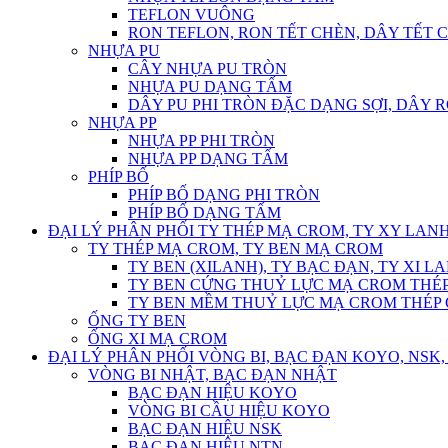
TEFLON VUÔNG
RON TEFLON, RON TẾT CHÈN, DÂY TẾT 
NHỰA PU
CÂY NHỰA PU TRÒN
NHỰA PU DẠNG TẤM
DÂY PU PHI TRÒN ĐẶC DẠNG SỢI, DÂY 
NHỰA PP
NHỰA PP PHI TRÒN
NHỰA PP DẠNG TẤM
PHÍP BỐ
PHÍP BỐ DẠNG PHI TRÒN
PHÍP BỐ DẠNG TẤM
ĐẠI LÝ PHÂN PHỐI TY THÉP MẠ CROM, TY XY LANH
TY THÉP MẠ CROM, TY BEN MẠ CROM
TY BEN (XILANH), TY BẠC ĐẠN, TY XI L
TY BEN CỨNG THUỶ LỰC MẠ CROM THÉP
TY BEN MỀM THUỶ LỰC MẠ CROM THÉP 
ỐNG TY BEN
ỐNG XI MẠ CROM
ĐẠI LÝ PHÂN PHỐI VÒNG BI, BẠC ĐẠN KOYO, NSK, 
VÒNG BI NHẬT, BẠC ĐẠN NHẬT
BẠC ĐẠN HIỆU KOYO
VÒNG BI CẦU HIỆU KOYO
BẠC ĐẠN HIỆU NSK
BẠC ĐẠN HIỆU NTN