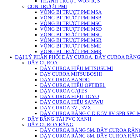
THANH TRƯỢT WON R, S
CON TRƯỢT PMI
VÒNG BI TRƯỢT PMI MSA
VÒNG BI TRƯỢT PMI MSB
VÒNG BI TRƯỢT PMI MSC
VÒNG BI TRƯỢT PMI MSD
VÒNG BI TRƯỢT PMI MSG
VÒNG BI TRƯỢT PMI MSR
VÒNG BI TRƯỢT PMI SME
VÒNG BI TRƯỢT PMI SMR
ĐẠI LÝ PHÂN PHỐI DÂY CUROA, DÂY CUROA RĂNG
DÂY CUROA
DÂY CUROA HIỆU MITSUSUMI
DAY CUROA MITSUBOSHI
DÂY CUROA BANDO
DÂY CUROA HIỆU OPTIBEL
DÂY CUROA GATES
DÂY CUROA HIỆU TOYO
DÂY CUROA HIỆU SANWU
DÂY CUROA 3V , 3VX
DÂY CUROA BẢNG C D E 5V 8V SPB SPC
DÂY BĂNG TẢI PVC XANH
DÂY CUROA RĂNG
DÂY CUROA RĂNG 5M, DÂY CUROA RĂN
DÂY CUROA RĂNG 8M, DÂY CUROA RĂN