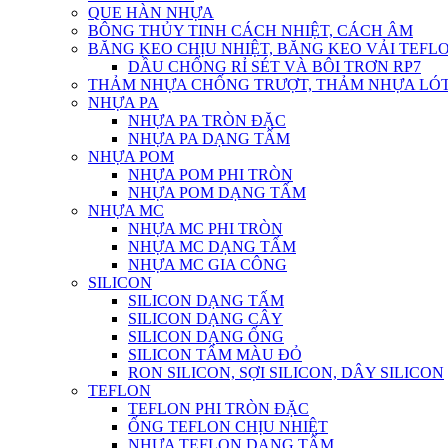
QUE HÀN NHỰA
BÔNG THỦY TINH CÁCH NHIỆT, CÁCH ÂM
BĂNG KEO CHỊU NHIỆT, BĂNG KEO VẢI TEFLO
DẦU CHỐNG RỈ SÉT VÀ BÔI TRƠN RP7
THẢM NHỰA CHỐNG TRƯỢT, THẢM NHỰA LÓT
NHỰA PA
NHỰA PA TRÒN ĐẶC
NHỰA PA DẠNG TẤM
NHỰA POM
NHỰA POM PHI TRÒN
NHỰA POM DẠNG TẤM
NHỰA MC
NHỰA MC PHI TRÒN
NHỰA MC DẠNG TẤM
NHỰA MC GIA CÔNG
SILICON
SILICON DẠNG TẤM
SILICON DẠNG CÂY
SILICON DẠNG ỐNG
SILICON TẤM MÀU ĐỎ
RON SILICON, SỢI SILICON, DÂY SILICON
TEFLON
TEFLON PHI TRÒN ĐẶC
ỐNG TEFLON CHỊU NHIỆT
NHỰA TEFLON DẠNG TẤM