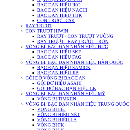
BẠC ĐẠN HIỆU IKO
BẠC ĐẠN HIỆU NACHI
BẠC ĐẠN HIỆU THK
CON TRƯỢT CSK
RAY TRƯỢT
CON TRƯỢT HIWIN
RAY TRƯỢT - CON TRƯỢT VUÔNG
RAY TRƯỢT - RAY TRƯỢT TRÒN
VÒNG BI, BẠC ĐẠN NHẴN HIỆU ĐỨC
BẠC ĐẠN HIỆU SKF
BẠC ĐẠN HIỆU FAG
VÒNG BI, BẠC ĐẠN NHÃN HIỆU HÀN QUỐC
BẠC ĐẠN HIỆU SAMICK
BẠC ĐẠN HIỆU JIB
GỐI ĐỠ VÒNG BI BẠC ĐẠN
GỐI ĐỠ HIỆU ASAHI
GỐI ĐỠ BẠC ĐẠN HIỆU LK
VÒNG BI, BẠC ĐẠN NHÃN HIỆU MỸ
VÒNG BI TIMKEN
VÒNG BI, BẠC ĐẠN NHÃN HIỆU TRUNG QUỐC
VÒNG BI FBJ
VÒNG BI HIỆU NÉT
VÒNG BI HIỆU LA
VÒNG BI FK