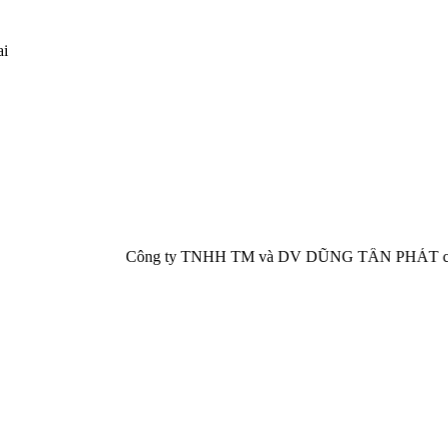
ai
Công ty TNHH TM và DV DŨNG TẤN PHÁT chuyên cung cấp, phâ