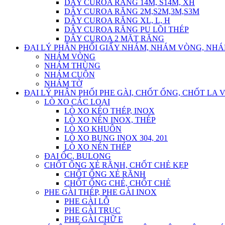
DÂY CUROA RĂNG 14M, S14M, XH
DÂY CUROA RĂNG 2M,S2M,3M,S3M
DÂY CUROA RĂNG XL, L, H
DÂY CUROA RĂNG PU LÕI THÉP
DÂY CUROA 2 MẶT RĂNG
ĐẠI LÝ PHÂN PHỐI GIẤY NHÁM, NHÁM VÒNG, NH
NHÁM VÒNG
NHÁM THÙNG
NHÁM CUỘN
NHÁM TỜ
ĐẠI LÝ PHÂN PHỐI PHE GÀI, CHỐT ỐNG, CHỐT LA 
LÒ XO CÁC LOẠI
LÒ XO KÉO THÉP, INOX
LÒ XO NÉN INOX, THÉP
LÒ XO KHUÔN
LÒ XO BUNG INOX 304, 201
LÒ XO NÉN THÉP
ĐAI ỐC, BULONG
CHỐT ỐNG XẺ RÃNH, CHỐT CHẺ KẸP
CHỐT ỐNG XẺ RÃNH
CHỐT ỐNG CHẺ, CHỐT CHẺ
PHE GÀI THÉP, PHE GÀI INOX
PHE GÀI LỖ
PHE GÀI TRỤC
PHE GÀI CHỮ E