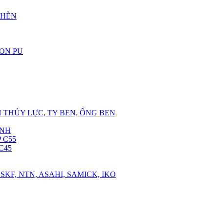
CHÈN
RON PU
 THỦY LỰC, TY BEN, ỐNG BEN
ANH
 C55
C45
SKF, NTN, ASAHI, SAMICK, IKO