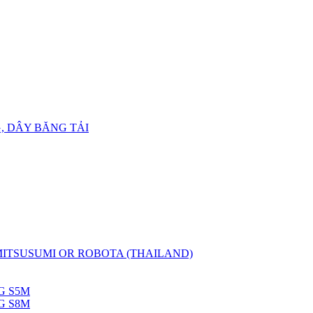
, DÂY BĂNG TẢI
 MITSUSUMI OR ROBOTA (THAILAND)
G S5M
G S8M