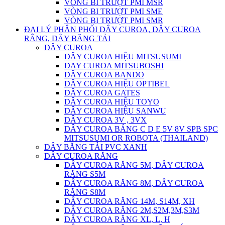
VÒNG BI TRƯỢT PMI MSR
VÒNG BI TRƯỢT PMI SME
VÒNG BI TRƯỢT PMI SMR
ĐẠI LÝ PHÂN PHỐI DÂY CUROA, DÂY CUROA
RĂNG, DÂY BĂNG TẢI
DÂY CUROA
DÂY CUROA HIỆU MITSUSUMI
DAY CUROA MITSUBOSHI
DÂY CUROA BANDO
DÂY CUROA HIỆU OPTIBEL
DÂY CUROA GATES
DÂY CUROA HIỆU TOYO
DÂY CUROA HIỆU SANWU
DÂY CUROA 3V , 3VX
DÂY CUROA BẢNG C D E 5V 8V SPB SPC
MITSUSUMI OR ROBOTA (THAILAND)
DÂY BĂNG TẢI PVC XANH
DÂY CUROA RĂNG
DÂY CUROA RĂNG 5M, DÂY CUROA
RĂNG S5M
DÂY CUROA RĂNG 8M, DÂY CUROA
RĂNG S8M
DÂY CUROA RĂNG 14M, S14M, XH
DÂY CUROA RĂNG 2M,S2M,3M,S3M
DÂY CUROA RĂNG XL, L, H