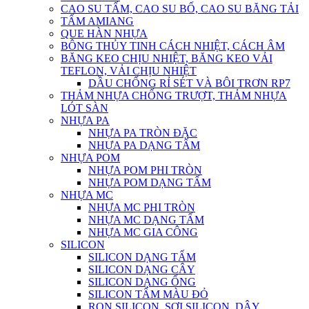
CAO SU TẤM, CAO SU BỐ, CAO SU BĂNG TẢI
TẤM AMIANG
QUE HÀN NHỰA
BÔNG THỦY TINH CÁCH NHIỆT, CÁCH ÂM
BĂNG KEO CHỊU NHIỆT, BĂNG KEO VẢI
TEFLON, VẢI CHỊU NHIỆT
DẦU CHỐNG RỈ SÉT VÀ BÔI TRƠN RP7
THẢM NHỰA CHỐNG TRƯỢT, THẢM NHỰA
LÓT SÀN
NHỰA PA
NHỰA PA TRÒN ĐẶC
NHỰA PA DẠNG TẤM
NHỰA POM
NHỰA POM PHI TRÒN
NHỰA POM DẠNG TẤM
NHỰA MC
NHỰA MC PHI TRÒN
NHỰA MC DẠNG TẤM
NHỰA MC GIA CÔNG
SILICON
SILICON DẠNG TẤM
SILICON DẠNG CÂY
SILICON DẠNG ỐNG
SILICON TẤM MÀU ĐỎ
RON SILICON, SỢI SILICON, DÂY