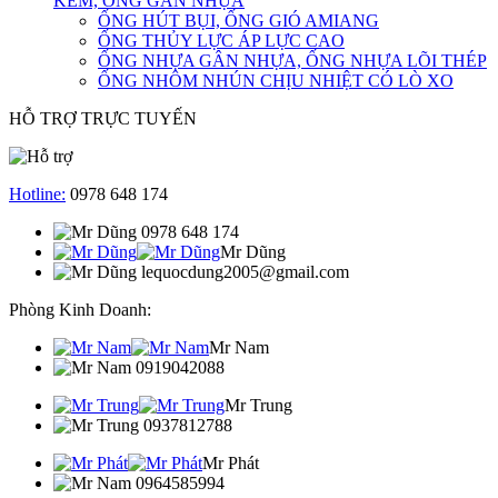
KẼM, ỐNG GÂN NHỰA
ỐNG HÚT BỤI, ỐNG GIÓ AMIANG
ỐNG THỦY LỰC ÁP LỰC CAO
ỐNG NHỰA GÂN NHỰA, ỐNG NHỰA LÕI THÉP
ỐNG NHÔM NHÚN CHỊU NHIỆT CÓ LÒ XO
HỖ TRỢ TRỰC TUYẾN
Hotline:
0978 648 174
0978 648 174
Mr Dũng
lequocdung2005@gmail.com
Phòng Kinh Doanh:
Mr Nam
0919042088
Mr Trung
0937812788
Mr Phát
0964585994