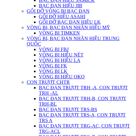
BẠC ĐẠN HIỆU SAMICK
BẠC ĐẠN HIỆU JIB
GỐI ĐỠ VÒNG BI BẠC ĐẠN
GỐI ĐỠ HIỆU ASAHI
GỐI ĐỠ BẠC ĐẠN HIỆU LK
VÒNG BI, BẠC ĐẠN NHÃN HIỆU MỸ
VÒNG BI TIMKEN
VÒNG BI, BẠC ĐẠN NHÃN HIỆU TRUNG
QUỐC
VÒNG BI FBJ
VÒNG BI HIỆU NÉT
VÒNG BI HIỆU LA
VÒNG BI FK
VÒNG BI LK
VÒNG BI HIỆU OKO
CON TRƯỢT CHTR
BẠC ĐẠN TRƯỢT TRH -A, CON TRƯỢT
TRH -AL
BẠC ĐẠN TRƯỢT TRH-B, CON TRƯỢT
TRH-BL
BẠC ĐẠN TRƯỢT TRS-BS
BẠC ĐẠN TRƯỢT TRS-A, CON TRƯỢT
TRS A
BẠC ĐẠN TRƯỢT TRG-AC, CON TRƯỢT
TRG-ACL