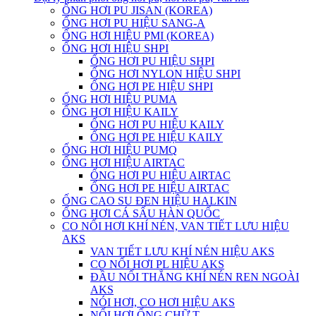
ỐNG HƠI PU JISAN (KOREA)
ỐNG HƠI PU HIỆU SANG-A
ỐNG HƠI HIỆU PMI (KOREA)
ỐNG HƠI HIỆU SHPI
ỐNG HƠI PU HIỆU SHPI
ỐNG HƠI NYLON HIỆU SHPI
ỐNG HƠI PE HIỆU SHPI
ỐNG HƠI HIỆU PUMA
ỐNG HƠI HIỆU KAILY
ỐNG HƠI PU HIỆU KAILY
ỐNG HƠI PE HIỆU KAILY
ỐNG HƠI HIỆU PUMQ
ỐNG HƠI HIỆU AIRTAC
ỐNG HƠI PU HIỆU AIRTAC
ỐNG HƠI PE HIỆU AIRTAC
ỐNG CAO SU ĐEN HIỆU HALKIN
ỐNG HƠI CÁ SẤU HÀN QUỐC
CO NỐI HƠI KHÍ NÉN, VAN TIẾT LƯU HIỆU
AKS
VAN TIẾT LƯU KHÍ NÉN HIỆU AKS
CO NỐI HƠI PL HIỆU AKS
ĐẦU NỐI THẲNG KHÍ NÉN REN NGOÀI
AKS
NÓI HƠI, CO HƠI HIỆU AKS
NỐI HƠI ỐNG CHỮ T