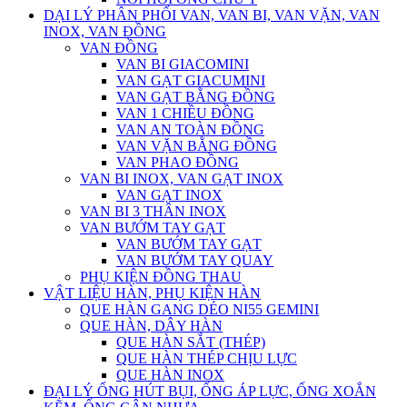
DẠI LÝ PHÂN PHỐI VAN, VAN BI, VAN VẶN, VAN
INOX, VAN ĐỒNG
VAN ĐỒNG
VAN BI GIACOMINI
VAN GẠT GIACUMINI
VAN GẠT BẰNG ĐỒNG
VAN 1 CHIỀU ĐỒNG
VAN AN TOÀN ĐỒNG
VAN VẶN BẰNG ĐỒNG
VAN PHAO ĐỒNG
VAN BI INOX, VAN GẠT INOX
VAN GẠT INOX
VAN BI 3 THÂN INOX
VAN BƯỚM TAY GẠT
VAN BƯỚM TAY GẠT
VAN BƯỚM TAY QUAY
PHỤ KIỆN ĐỒNG THAU
VẬT LIỆU HÀN, PHỤ KIỆN HÀN
QUE HÀN GANG DẺO NI55 GEMINI
QUE HÀN, DÂY HÀN
QUE HÀN SẮT (THÉP)
QUE HÀN THÉP CHỊU LỰC
QUE HÀN INOX
ĐẠI LÝ ỐNG HÚT BỤI, ỐNG ÁP LỰC, ỐNG XOẮN