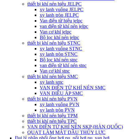
thiết bị khí nén hiệu JELPC
xy lanh vuông JELPC
xy lanh tròn JELPC
Van điện từ hiệu jelpc
van điện từ khí nén jelpc
Van cơ khí jelpc
Bộ lọc khí nén jelpc
thiết bị khí nén hiệu STNC
xy lanh vuông STNC
xy lanh tròn STNC
Bộ lọc khí nén stnc
van điện từ khí nén stnc
Van cơ khí stnc
thiết bị khí nén hiệu SMC
xy lanh smc
VAN ĐIỆN TỪ KHÍ NÉN SMC
VAN ĐIỀU ÁP SMC
thiết bị khí nén hiệu PVN
xy lanh vuông PVN
xy lanh tròn PVN
thiết bị khí nén hiệu TPM
thiết bị khí nén hiệu TPC
VAN ĐIỆN TỪ KHÍ NÉN SKP (HÀN QUỐC)
QUẠT LÀM MÁT DẦU THỦY LỰC
Đại lý phân phối ống hơi pu, nối hơi pu, van hơi