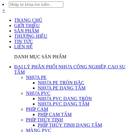
×
TRANG CHỦ
GIỚI THIỆU
SẢN PHẨM
THƯƠNG HIỆU
TIN TỨC
LIÊN HỆ
DANH MỤC SẢN PHẨM
ĐẠI LÝ PHÂN PHỐI NHỰA CÔNG NGHIỆP, CAO SU
TẤM
NHỰA PE
NHỰA PE TRÒN ĐẶC
NHỰA PE DẠNG TẤM
NHỰA PVC
NHỰA PVC DẠNG TRÒN
NHỰA PVC DẠNG TẤM
PHÍP CAM
PHÍP CAM TẤM
PHÍP THỦY TINH
PHÍP THỦY TINH DẠNG TẤM
MÀNG PVC