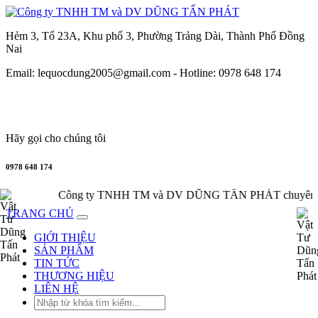
Hẻm 3, Tổ 23A, Khu phố 3, Phường Trảng Dài, Thành Phố Đồng
Nai
Email: lequocdung2005@gmail.com -
Hotline: 0978 648 174
Hãy gọi cho chúng tôi
0978 648 174
Công ty TNHH TM và DV DŨNG TẤN PHÁT chuyên cung cấp, phân p
TRANG CHỦ
GIỚI THIỆU
SẢN PHẨM
TIN TỨC
THƯƠNG HIỆU
LIÊN HỆ