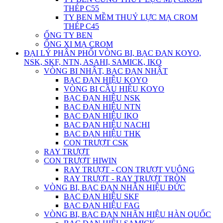
THÉP C55
TY BEN MỀM THUỶ LỰC MẠ CROM
THÉP C45
ỐNG TY BEN
ỐNG XI MẠ CROM
ĐẠI LÝ PHÂN PHỐI VÒNG BI, BẠC ĐẠN KOYO,
NSK, SKF, NTN, ASAHI, SAMICK, IKO
VÒNG BI NHẬT, BẠC ĐẠN NHẬT
BẠC ĐẠN HIỆU KOYO
VÒNG BI CẦU HIỆU KOYO
BẠC ĐẠN HIỆU NSK
BẠC ĐẠN HIỆU NTN
BẠC ĐẠN HIỆU IKO
BẠC ĐẠN HIỆU NACHI
BẠC ĐẠN HIỆU THK
CON TRƯỢT CSK
RAY TRƯỢT
CON TRƯỢT HIWIN
RAY TRƯỢT - CON TRƯỢT VUÔNG
RAY TRƯỢT - RAY TRƯỢT TRÒN
VÒNG BI, BẠC ĐẠN NHẴN HIỆU ĐỨC
BẠC ĐẠN HIỆU SKF
BẠC ĐẠN HIỆU FAG
VÒNG BI, BẠC ĐẠN NHÃN HIỆU HÀN QUỐC