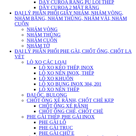
DÂY CUROA RĂNG PU LÕI THÉP
DÂY CUROA 2 MẶT RĂNG
ĐẠI LÝ PHÂN PHỐI GIẤY NHÁM, NHÁM VÒNG,
NHÁM BĂNG, NHÁM THÙNG, NHÁM VẢI, NHÁM
CUỘN
NHÁM VÒNG
NHÁM THÙNG
NHÁM CUỘN
NHÁM TỜ
ĐẠI LÝ PHÂN PHỐI PHE GÀI, CHỐT ỐNG, CHỐT LA
VÉT
LÒ XO CÁC LOẠI
LÒ XO KÉO THÉP, INOX
LÒ XO NÉN INOX, THÉP
LÒ XO KHUÔN
LÒ XO BUNG INOX 304, 201
LÒ XO NÉN THÉP
ĐAI ỐC, BULONG
CHỐT ỐNG XẺ RÃNH, CHỐT CHẺ KẸP
CHỐT ỐNG XẺ RÃNH
CHỐT ỐNG CHẺ, CHỐT CHẺ
PHE GÀI THÉP, PHE GÀI INOX
PHE GÀI LỖ
PHE GÀI TRỤC
PHE GÀI CHỮ E