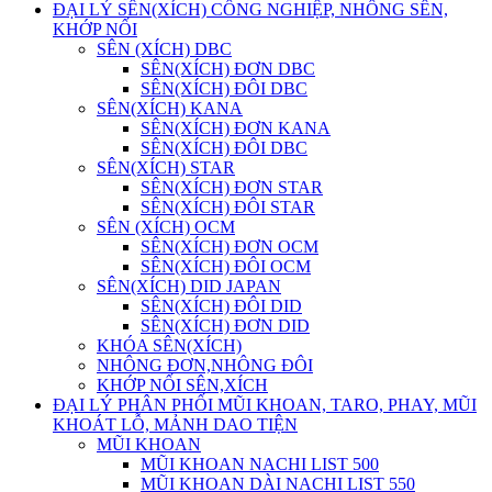
ĐẠI LÝ SÊN(XÍCH) CÔNG NGHIỆP, NHÔNG SÊN,
KHỚP NỐI
SÊN (XÍCH) DBC
SÊN(XÍCH) ĐƠN DBC
SÊN(XÍCH) ĐÔI DBC
SÊN(XÍCH) KANA
SÊN(XÍCH) ĐƠN KANA
SÊN(XÍCH) ĐÔI DBC
SÊN(XÍCH) STAR
SÊN(XÍCH) ĐƠN STAR
SÊN(XÍCH) ĐÔI STAR
SÊN (XÍCH) OCM
SÊN(XÍCH) ĐƠN OCM
SÊN(XÍCH) ĐÔI OCM
SÊN(XÍCH) DID JAPAN
SÊN(XÍCH) ĐÔI DID
SÊN(XÍCH) ĐƠN DID
KHÓA SÊN(XÍCH)
NHÔNG ĐƠN,NHÔNG ĐÔI
KHỚP NỐI SÊN,XÍCH
ĐẠI LÝ PHÂN PHỐI MŨI KHOAN, TARO, PHAY, MŨI
KHOÁT LỖ, MẢNH DAO TIỆN
MŨI KHOAN
MŨI KHOAN NACHI LIST 500
MŨI KHOAN DÀI NACHI LIST 550