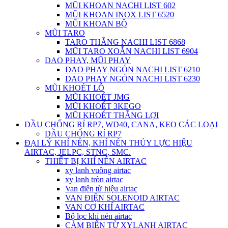
MŨI KHOAN NACHI LIST 602
MŨI KHOAN INOX LIST 6520
MŨI KHOAN BỘ
MŨI TARO
TARO THẲNG NACHI LIST 6868
MŨI TARO XOẮN NACHI LIST 6904
DAO PHAY, MŨI PHAY
DAO PHAY NGÓN NACHI LIST 6210
DAO PHAY NGÓN NACHI LIST 6230
MŨI KHOÉT LỖ
MŨI KHOÉT JMG
MŨI KHOÉT 3KEGO
MŨI KHOÉT THẮNG LỢI
DẦU CHỐNG RỈ RP7, WD40, CANA, KEO CÁC LOẠI
DẦU CHỐNG RỈ RP7
ĐẠI LÝ KHÍ NÉN, KHÍ NÉN THỦY LỰC HIỆU
AIRTAC, JELPC, STNC, SMC.
THIẾT BỊ KHÍ NÉN AIRTAC
xy lanh vuông airtac
xy lanh tròn airtac
Van điện từ hiệu airtac
VAN ĐIỆN SOLENOID AIRTAC
VAN CƠ KHÍ AIRTAC
Bộ lọc khí nén airtac
CẢM BIẾN TỪ XYLANH AIRTAC