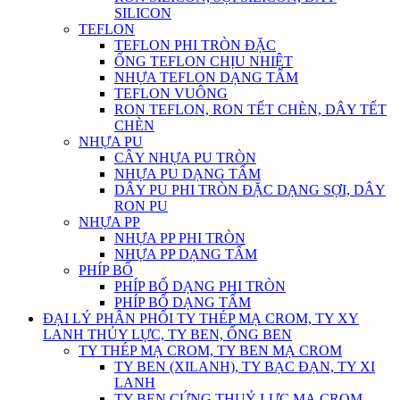
SILICON
TEFLON
TEFLON PHI TRÒN ĐẶC
ỐNG TEFLON CHỊU NHIỆT
NHỰA TEFLON DẠNG TẤM
TEFLON VUÔNG
RON TEFLON, RON TẾT CHÈN, DÂY TẾT
CHÈN
NHỰA PU
CÂY NHỰA PU TRÒN
NHỰA PU DẠNG TẤM
DÂY PU PHI TRÒN ĐẶC DẠNG SỢI, DÂY
RON PU
NHỰA PP
NHỰA PP PHI TRÒN
NHỰA PP DẠNG TẤM
PHÍP BỐ
PHÍP BỐ DẠNG PHI TRÒN
PHÍP BỐ DẠNG TẤM
ĐẠI LÝ PHÂN PHỐI TY THÉP MẠ CROM, TY XY
LANH THỦY LỰC, TY BEN, ỐNG BEN
TY THÉP MẠ CROM, TY BEN MẠ CROM
TY BEN (XILANH), TY BẠC ĐẠN, TY XI
LANH
TY BEN CỨNG THUỶ LỰC MẠ CROM