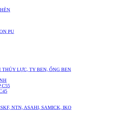
CHÈN
RON PU
 THỦY LỰC, TY BEN, ỐNG BEN
ANH
 C55
C45
SKF, NTN, ASAHI, SAMICK, IKO