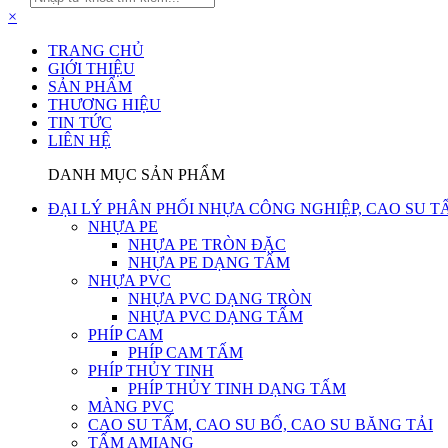
×
TRANG CHỦ
GIỚI THIỆU
SẢN PHẨM
THƯƠNG HIỆU
TIN TỨC
LIÊN HỆ
DANH MỤC SẢN PHẨM
ĐẠI LÝ PHÂN PHỐI NHỰA CÔNG NGHIỆP, CAO SU T
NHỰA PE
NHỰA PE TRÒN ĐẶC
NHỰA PE DẠNG TẤM
NHỰA PVC
NHỰA PVC DẠNG TRÒN
NHỰA PVC DẠNG TẤM
PHÍP CAM
PHÍP CAM TẤM
PHÍP THỦY TINH
PHÍP THỦY TINH DẠNG TẤM
MÀNG PVC
CAO SU TẤM, CAO SU BỐ, CAO SU BĂNG TẢI
TẤM AMIANG