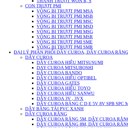
THANH TRƯỢT WON R, S
CON TRƯỢT PMI
VÒNG BI TRƯỢT PMI MSA
VÒNG BI TRƯỢT PMI MSB
VÒNG BI TRƯỢT PMI MSC
VÒNG BI TRƯỢT PMI MSD
VÒNG BI TRƯỢT PMI MSG
VÒNG BI TRƯỢT PMI MSR
VÒNG BI TRƯỢT PMI SME
VÒNG BI TRƯỢT PMI SMR
ĐẠI LÝ PHÂN PHỐI DÂY CUROA, DÂY CUROA RĂNG
DÂY CUROA
DÂY CUROA HIỆU MITSUSUMI
DAY CUROA MITSUBOSHI
DÂY CUROA BANDO
DÂY CUROA HIỆU OPTIBEL
DÂY CUROA GATES
DÂY CUROA HIỆU TOYO
DÂY CUROA HIỆU SANWU
DÂY CUROA 3V , 3VX
DÂY CUROA BẢNG C D E 5V 8V SPB SPC
DÂY BĂNG TẢI PVC XANH
DÂY CUROA RĂNG
DÂY CUROA RĂNG 5M, DÂY CUROA RĂN
DÂY CUROA RĂNG 8M, DÂY CUROA RĂN