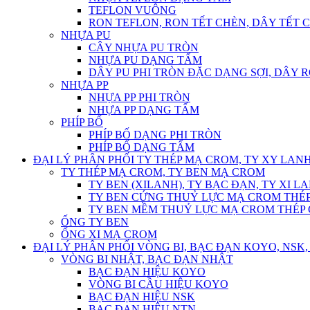
TEFLON VUÔNG
RON TEFLON, RON TẾT CHÈN, DÂY TẾT 
NHỰA PU
CÂY NHỰA PU TRÒN
NHỰA PU DẠNG TẤM
DÂY PU PHI TRÒN ĐẶC DẠNG SỢI, DÂY 
NHỰA PP
NHỰA PP PHI TRÒN
NHỰA PP DẠNG TẤM
PHÍP BỐ
PHÍP BỐ DẠNG PHI TRÒN
PHÍP BỐ DẠNG TẤM
ĐẠI LÝ PHÂN PHỐI TY THÉP MẠ CROM, TY XY LANH
TY THÉP MẠ CROM, TY BEN MẠ CROM
TY BEN (XILANH), TY BẠC ĐẠN, TY XI L
TY BEN CỨNG THUỶ LỰC MẠ CROM THÉP
TY BEN MỀM THUỶ LỰC MẠ CROM THÉP 
ỐNG TY BEN
ỐNG XI MẠ CROM
ĐẠI LÝ PHÂN PHỐI VÒNG BI, BẠC ĐẠN KOYO, NSK, 
VÒNG BI NHẬT, BẠC ĐẠN NHẬT
BẠC ĐẠN HIỆU KOYO
VÒNG BI CẦU HIỆU KOYO
BẠC ĐẠN HIỆU NSK
BẠC ĐẠN HIỆU NTN