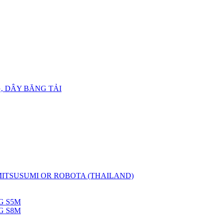
, DÂY BĂNG TẢI
 MITSUSUMI OR ROBOTA (THAILAND)
G S5M
G S8M