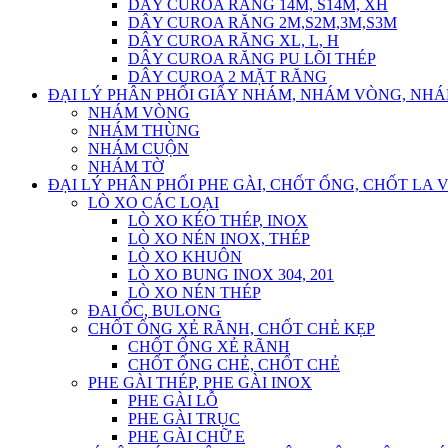
DÂY CUROA RĂNG 14M, S14M, XH
DÂY CUROA RĂNG 2M,S2M,3M,S3M
DÂY CUROA RĂNG XL, L, H
DÂY CUROA RĂNG PU LÕI THÉP
DÂY CUROA 2 MẶT RĂNG
ĐẠI LÝ PHÂN PHỐI GIẤY NHÁM, NHÁM VÒNG, NH
NHÁM VÒNG
NHÁM THÙNG
NHÁM CUỘN
NHÁM TỜ
ĐẠI LÝ PHÂN PHỐI PHE GÀI, CHỐT ỐNG, CHỐT LA 
LÒ XO CÁC LOẠI
LÒ XO KÉO THÉP, INOX
LÒ XO NÉN INOX, THÉP
LÒ XO KHUÔN
LÒ XO BUNG INOX 304, 201
LÒ XO NÉN THÉP
ĐAI ỐC, BULONG
CHỐT ỐNG XẺ RÃNH, CHỐT CHẺ KẸP
CHỐT ỐNG XẺ RÃNH
CHỐT ỐNG CHẺ, CHỐT CHẺ
PHE GÀI THÉP, PHE GÀI INOX
PHE GÀI LỖ
PHE GÀI TRỤC
PHE GÀI CHỮ E