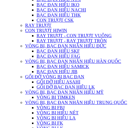
BẠC ĐẠN HIỆU IKO
BẠC ĐẠN HIỆU NACHI
BẠC ĐẠN HIỆU THK
CON TRƯỢT CSK
RAY TRƯỢT
CON TRƯỢT HIWIN
RAY TRƯỢT - CON TRƯỢT VUÔNG
RAY TRƯỢT - RAY TRƯỢT TRÒN
VÒNG BI, BẠC ĐẠN NHẴN HIỆU ĐỨC
BẠC ĐẠN HIỆU SKF
BẠC ĐẠN HIỆU FAG
VÒNG BI, BẠC ĐẠN NHÃN HIỆU HÀN QUỐC
BẠC ĐẠN HIỆU SAMICK
BẠC ĐẠN HIỆU JIB
GỐI ĐỠ VÒNG BI BẠC ĐẠN
GỐI ĐỠ HIỆU ASAHI
GỐI ĐỠ BẠC ĐẠN HIỆU LK
VÒNG BI, BẠC ĐẠN NHÃN HIỆU MỸ
VÒNG BI TIMKEN
VÒNG BI, BẠC ĐẠN NHÃN HIỆU TRUNG QUỐC
VÒNG BI FBJ
VÒNG BI HIỆU NÉT
VÒNG BI HIỆU LA
VÒNG BI FK