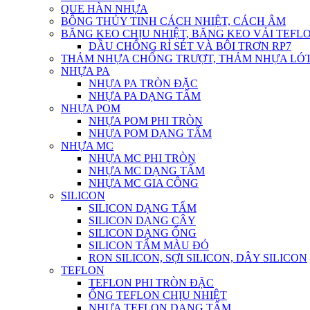
QUE HÀN NHỰA
BÔNG THỦY TINH CÁCH NHIỆT, CÁCH ÂM
BĂNG KEO CHỊU NHIỆT, BĂNG KEO VẢI TEFLO
DẦU CHỐNG RỈ SÉT VÀ BÔI TRƠN RP7
THẢM NHỰA CHỐNG TRƯỢT, THẢM NHỰA LÓT
NHỰA PA
NHỰA PA TRÒN ĐẶC
NHỰA PA DẠNG TẤM
NHỰA POM
NHỰA POM PHI TRÒN
NHỰA POM DẠNG TẤM
NHỰA MC
NHỰA MC PHI TRÒN
NHỰA MC DẠNG TẤM
NHỰA MC GIA CÔNG
SILICON
SILICON DẠNG TẤM
SILICON DẠNG CÂY
SILICON DẠNG ỐNG
SILICON TẤM MÀU ĐỎ
RON SILICON, SỢI SILICON, DÂY SILICON
TEFLON
TEFLON PHI TRÒN ĐẶC
ỐNG TEFLON CHỊU NHIỆT
NHỰA TEFLON DẠNG TẤM