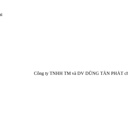
ai
Công ty TNHH TM và DV DŨNG TẤN PHÁT chuyên cung cấp, phân