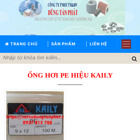
TRANG
CHỦ
GIỚI
TRANG CHỦ
SẢN PHẨM
LIÊN HỆ
THIỆU
SẢN
PHẨM
ỐNG HƠI PE HIỆU KAILY
THƯƠNG
HIỆU
TIN
TỨC
LIÊN
HỆ