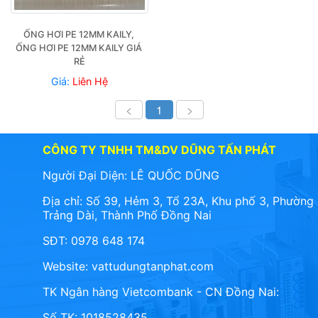
ỐNG HƠI PE 12MM KAILY, 
ỐNG HƠI PE 12MM KAILY GIÁ 
RẺ
Giá:
Liên Hệ
<
1
>
CÔNG TY TNHH TM&DV DŨNG TẤN PHÁT
Người Đại Diện: LÊ QUỐC DŨNG
Địa chỉ: Số 39, Hẻm 3, Tổ 23A, Khu phố 3, Phường
Trảng Dài, Thành Phố Đồng Nai
SĐT: 0978 648 174
Website:
vattudungtanphat.com
TK Ngân hàng Vietcombank - CN Đồng Nai:
Số TK: 1018528435