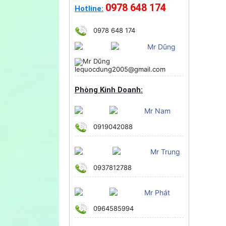
0978 648 174
Hotline:
0978 648 174
Mr Dũng
lequocdung2005@gmail.com
Phòng Kinh Doanh:
Mr Nam
0919042088
Mr Trung
0937812788
Mr Phát
0964585994