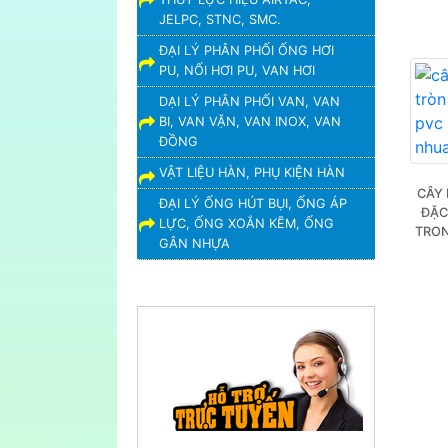
JELPC, STNC, SMC.
ĐẠI LÝ PHÂN PHỐI ỐNG HƠI
PU, NỐI HƠI PU, VAN HƠI
DẠI LÝ PHÂN PHỐI VAN, VAN
BI, VAN VẶN, VAN INOX, VAN
ĐỒNG
VẬT LIỆU HÀN, PHỤ KIỆN HÀN
CÂY 
ĐẠI LÝ ỐNG HÚT BỤI, ỐNG ÁP
ĐẶC
LỰC, ỐNG XOẮN KẼM, ỐNG
TRON
GÂN NHỰA
HỖ TRỢ TRỰC TUYẾN