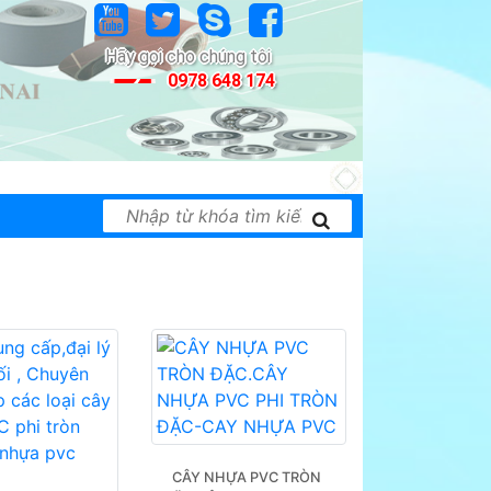
Hãy gọi cho chúng tôi
0978 648 174
i thiết bị công nghiệp của nhiều hãng nổi tiếng t
CÂY NHỰA PVC TRÒN 