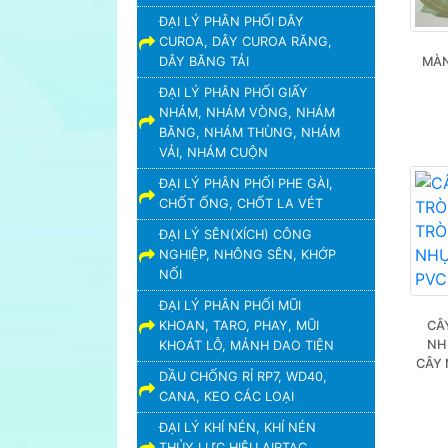
ĐẠI LÝ PHÂN PHỐI DÂY
CUROA, DÂY CUROA RĂNG,
DÂY BĂNG TẢI
MÀN
ĐẠI LÝ PHÂN PHỐI GIẤY
NHÁM, NHÁM VÒNG, NHÁM
BĂNG, NHÁM THÙNG, NHÁM
VẢI, NHÁM CUỘN
ĐẠI LÝ PHÂN PHỐI PHE GÀI,
CHỐT ỐNG, CHỐT LA VÉT
ĐẠI LÝ SÊN(XÍCH) CÔNG
NGHIỆP, NHÔNG SÊN, KHỚP
NỐI
ĐẠI LÝ PHÂN PHỐI MŨI
KHOAN, TARO, PHAY, MŨI
CÂ
NH
KHOÁT LỖ, MẢNH DAO TIỆN
CÂY 
DẦU CHỐNG RỈ RP7, WD40,
CANA, KEO CÁC LOẠI
ĐẠI LÝ KHÍ NÉN, KHÍ NÉN
THỦY LỰC HIỆU AIRTAC,