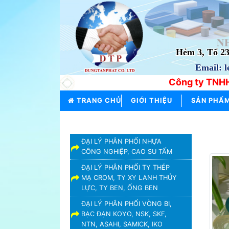
TRANG
CHỦ
Hẻm 3, Tổ 2
Email: 
GIỚI
THIỆU
Công ty TNHH
SẢN
TRANG CHỦ
GIỚI THIỆU
SẢN PHẨ
PHẨM
THƯƠNG
DANH MỤC SẢN PHẨM
HIỆU
ĐẠI LÝ PHÂN PHỐI NHỰA
CÔNG NGHIỆP, CAO SU TẤM
TIN
TỨC
ĐẠI LÝ PHÂN PHỐI TY THÉP
MẠ CROM, TY XY LANH THỦY
LIÊN
LỰC, TY BEN, ỐNG BEN
HỆ
ĐẠI LÝ PHÂN PHỐI VÒNG BI,
BẠC ĐẠN KOYO, NSK, SKF,
NTN, ASAHI, SAMICK, IKO