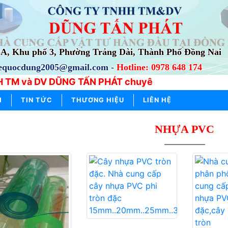
3A, Khu phố 3, Phường Trảng Dài, Thành Phố Đồng Nai
lequocdung2005@gmail.com -
Hotline: 0978 648 174
 TM và DV DŨNG TẤN PHÁT chuyên cung cấp, phân phố
M
TIN TỨC
THƯƠNG HIỆU
LIÊN HỆ
NHỰA PVC