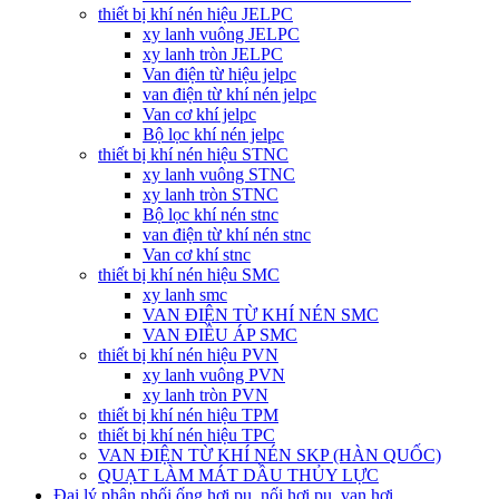
thiết bị khí nén hiệu JELPC
xy lanh vuông JELPC
xy lanh tròn JELPC
Van điện từ hiệu jelpc
van điện từ khí nén jelpc
Van cơ khí jelpc
Bộ lọc khí nén jelpc
thiết bị khí nén hiệu STNC
xy lanh vuông STNC
xy lanh tròn STNC
Bộ lọc khí nén stnc
van điện từ khí nén stnc
Van cơ khí stnc
thiết bị khí nén hiệu SMC
xy lanh smc
VAN ĐIỆN TỪ KHÍ NÉN SMC
VAN ĐIỀU ÁP SMC
thiết bị khí nén hiệu PVN
xy lanh vuông PVN
xy lanh tròn PVN
thiết bị khí nén hiệu TPM
thiết bị khí nén hiệu TPC
VAN ĐIỆN TỪ KHÍ NÉN SKP (HÀN QUỐC)
QUẠT LÀM MÁT DẦU THỦY LỰC
Đại lý phân phối ống hơi pu, nối hơi pu, van hơi