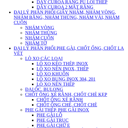
DÂY CUROA RĂNG PU LÕI THÉP
DÂY CUROA 2 MẶT RĂNG
ĐẠI LÝ PHÂN PHỐI GIẤY NHÁM, NHÁM VÒNG,
NHÁM BĂNG, NHÁM THÙNG, NHÁM VẢI, NHÁM
CUỘN
NHÁM VÒNG
NHÁM THÙNG
NHÁM CUỘN
NHÁM TỜ
ĐẠI LÝ PHÂN PHỐI PHE GÀI, CHỐT ỐNG, CHỐT LA
VÉT
LÒ XO CÁC LOẠI
LÒ XO KÉO THÉP, INOX
LÒ XO NÉN INOX, THÉP
LÒ XO KHUÔN
LÒ XO BUNG INOX 304, 201
LÒ XO NÉN THÉP
ĐAI ỐC, BULONG
CHỐT ỐNG XẺ RÃNH, CHỐT CHẺ KẸP
CHỐT ỐNG XẺ RÃNH
CHỐT ỐNG CHẺ, CHỐT CHẺ
PHE GÀI THÉP, PHE GÀI INOX
PHE GÀI LỖ
PHE GÀI TRỤC
PHE GÀI CHỮ E