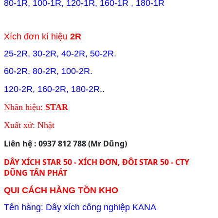
80-1R, 100-1R, 120-1R, 160-1R , 180-1R
Xích đơn kí hiệu
2R
25-2R, 30-2R, 40-2R, 50-2R.
60-2R, 80-2R, 100-2R.
120-2R, 160-2R, 180-2R
..
Nhãn hiệu:
STAR
Xuất xứ: Nhật
Liên hệ : 0937 812 788 (Mr Dũng)
DÂY XÍCH STAR 50 - XÍCH ĐƠN, ĐÔI STAR 50 - CTY
DŨNG TẤN PHÁT
QUI CÁCH HÀNG TỒN KHO
Tên hàng: Dây xích công nghiệp KANA