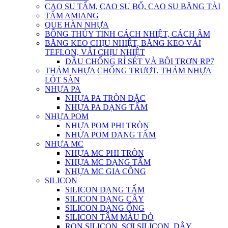
CAO SU TẤM, CAO SU BỐ, CAO SU BĂNG TẢI
TẤM AMIANG
QUE HÀN NHỰA
BÔNG THỦY TINH CÁCH NHIỆT, CÁCH ÂM
BĂNG KEO CHỊU NHIỆT, BĂNG KEO VẢI
TEFLON, VẢI CHỊU NHIỆT
DẦU CHỐNG RỈ SÉT VÀ BÔI TRƠN RP7
THẢM NHỰA CHỐNG TRƯỢT, THẢM NHỰA
LÓT SÀN
NHỰA PA
NHỰA PA TRÒN ĐẶC
NHỰA PA DẠNG TẤM
NHỰA POM
NHỰA POM PHI TRÒN
NHỰA POM DẠNG TẤM
NHỰA MC
NHỰA MC PHI TRÒN
NHỰA MC DẠNG TẤM
NHỰA MC GIA CÔNG
SILICON
SILICON DẠNG TẤM
SILICON DẠNG CÂY
SILICON DẠNG ỐNG
SILICON TẤM MÀU ĐỎ
RON SILICON, SỢI SILICON, DÂY