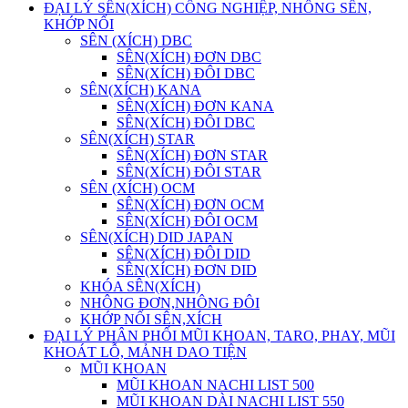
ĐẠI LÝ SÊN(XÍCH) CÔNG NGHIỆP, NHÔNG SÊN,
KHỚP NỐI
SÊN (XÍCH) DBC
SÊN(XÍCH) ĐƠN DBC
SÊN(XÍCH) ĐÔI DBC
SÊN(XÍCH) KANA
SÊN(XÍCH) ĐƠN KANA
SÊN(XÍCH) ĐÔI DBC
SÊN(XÍCH) STAR
SÊN(XÍCH) ĐƠN STAR
SÊN(XÍCH) ĐÔI STAR
SÊN (XÍCH) OCM
SÊN(XÍCH) ĐƠN OCM
SÊN(XÍCH) ĐÔI OCM
SÊN(XÍCH) DID JAPAN
SÊN(XÍCH) ĐÔI DID
SÊN(XÍCH) ĐƠN DID
KHÓA SÊN(XÍCH)
NHÔNG ĐƠN,NHÔNG ĐÔI
KHỚP NỐI SÊN,XÍCH
ĐẠI LÝ PHÂN PHỐI MŨI KHOAN, TARO, PHAY, MŨI
KHOÁT LỖ, MẢNH DAO TIỆN
MŨI KHOAN
MŨI KHOAN NACHI LIST 500
MŨI KHOAN DÀI NACHI LIST 550