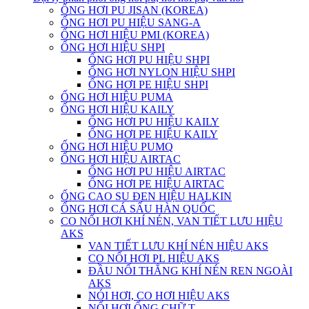
ỐNG HƠI PU JISAN (KOREA)
ỐNG HƠI PU HIỆU SANG-A
ỐNG HƠI HIỆU PMI (KOREA)
ỐNG HƠI HIỆU SHPI
ỐNG HƠI PU HIỆU SHPI
ỐNG HƠI NYLON HIỆU SHPI
ỐNG HƠI PE HIỆU SHPI
ỐNG HƠI HIỆU PUMA
ỐNG HƠI HIỆU KAILY
ỐNG HƠI PU HIỆU KAILY
ỐNG HƠI PE HIỆU KAILY
ỐNG HƠI HIỆU PUMQ
ỐNG HƠI HIỆU AIRTAC
ỐNG HƠI PU HIỆU AIRTAC
ỐNG HƠI PE HIỆU AIRTAC
ỐNG CAO SU ĐEN HIỆU HALKIN
ỐNG HƠI CÁ SẤU HÀN QUỐC
CO NỐI HƠI KHÍ NÉN, VAN TIẾT LƯU HIỆU
AKS
VAN TIẾT LƯU KHÍ NÉN HIỆU AKS
CO NỐI HƠI PL HIỆU AKS
ĐẦU NỐI THẲNG KHÍ NÉN REN NGOÀI
AKS
NÓI HƠI, CO HƠI HIỆU AKS
NỐI HƠI ỐNG CHỮ T