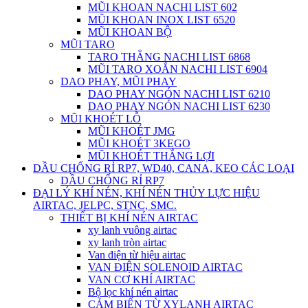
MŨI KHOAN NACHI LIST 602
MŨI KHOAN INOX LIST 6520
MŨI KHOAN BỘ
MŨI TARO
TARO THẲNG NACHI LIST 6868
MŨI TARO XOẮN NACHI LIST 6904
DAO PHAY, MŨI PHAY
DAO PHAY NGÓN NACHI LIST 6210
DAO PHAY NGÓN NACHI LIST 6230
MŨI KHOÉT LỖ
MŨI KHOÉT JMG
MŨI KHOÉT 3KEGO
MŨI KHOÉT THẮNG LỢI
DẦU CHỐNG RỈ RP7, WD40, CANA, KEO CÁC LOẠI
DẦU CHỐNG RỈ RP7
ĐẠI LÝ KHÍ NÉN, KHÍ NÉN THỦY LỰC HIỆU
AIRTAC, JELPC, STNC, SMC.
THIẾT BỊ KHÍ NÉN AIRTAC
xy lanh vuông airtac
xy lanh tròn airtac
Van điện từ hiệu airtac
VAN ĐIỆN SOLENOID AIRTAC
VAN CƠ KHÍ AIRTAC
Bộ lọc khí nén airtac
CẢM BIẾN TỪ XYLANH AIRTAC