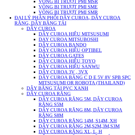
VÒNG BI TRƯỢT PMI MSR
VÒNG BI TRƯỢT PMI SME
VÒNG BI TRƯỢT PMI SMR
ĐẠI LÝ PHÂN PHỐI DÂY CUROA, DÂY CUROA
RĂNG, DÂY BĂNG TẢI
DÂY CUROA
DÂY CUROA HIỆU MITSUSUMI
DAY CUROA MITSUBOSHI
DÂY CUROA BANDO
DÂY CUROA HIỆU OPTIBEL
DÂY CUROA GATES
DÂY CUROA HIỆU TOYO
DÂY CUROA HIỆU SANWU
DÂY CUROA 3V , 3VX
DÂY CUROA BẢNG C D E 5V 8V SPB SPC
MITSUSUMI OR ROBOTA (THAILAND)
DÂY BĂNG TẢI PVC XANH
DÂY CUROA RĂNG
DÂY CUROA RĂNG 5M, DÂY CUROA
RĂNG S5M
DÂY CUROA RĂNG 8M, DÂY CUROA
RĂNG S8M
DÂY CUROA RĂNG 14M, S14M, XH
DÂY CUROA RĂNG 2M,S2M,3M,S3M
DÂY CUROA RĂNG XL, L, H