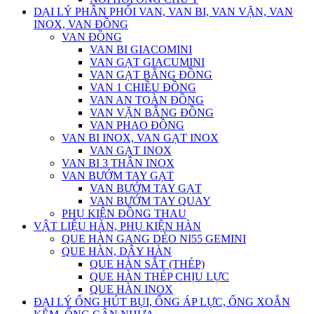
DẠI LÝ PHÂN PHỐI VAN, VAN BI, VAN VẶN, VAN
INOX, VAN ĐỒNG
VAN ĐỒNG
VAN BI GIACOMINI
VAN GẠT GIACUMINI
VAN GẠT BẰNG ĐỒNG
VAN 1 CHIỀU ĐỒNG
VAN AN TOÀN ĐỒNG
VAN VẶN BẰNG ĐỒNG
VAN PHAO ĐỒNG
VAN BI INOX, VAN GẠT INOX
VAN GẠT INOX
VAN BI 3 THÂN INOX
VAN BƯỚM TAY GẠT
VAN BƯỚM TAY GẠT
VAN BƯỚM TAY QUAY
PHỤ KIỆN ĐỒNG THAU
VẬT LIỆU HÀN, PHỤ KIỆN HÀN
QUE HÀN GANG DẺO NI55 GEMINI
QUE HÀN, DÂY HÀN
QUE HÀN SẮT (THÉP)
QUE HÀN THÉP CHỊU LỰC
QUE HÀN INOX
ĐẠI LÝ ỐNG HÚT BỤI, ỐNG ÁP LỰC, ỐNG XOẮN