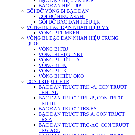
BẠC ĐẠN HIỆU SAMICK
BẠC ĐẠN HIỆU JIB
GỐI ĐỠ VÒNG BI BẠC ĐẠN
GỐI ĐỠ HIỆU ASAHI
GỐI ĐỠ BẠC ĐẠN HIỆU LK
VÒNG BI, BẠC ĐẠN NHÃN HIỆU MỸ
VÒNG BI TIMKEN
VÒNG BI, BẠC ĐẠN NHÃN HIỆU TRUNG
QUỐC
VÒNG BI FBJ
VÒNG BI HIỆU NÉT
VÒNG BI HIỆU LA
VÒNG BI FK
VÒNG BI LK
VÒNG BI HIỆU OKO
CON TRƯỢT CHTR
BẠC ĐẠN TRƯỢT TRH -A, CON TRƯỢT
TRH -AL
BẠC ĐẠN TRƯỢT TRH-B, CON TRƯỢT
TRH-BL
BẠC ĐẠN TRƯỢT TRS-BS
BẠC ĐẠN TRƯỢT TRS-A, CON TRƯỢT
TRS A
BẠC ĐẠN TRƯỢT TRG-AC, CON TRƯỢT
TRG-ACL