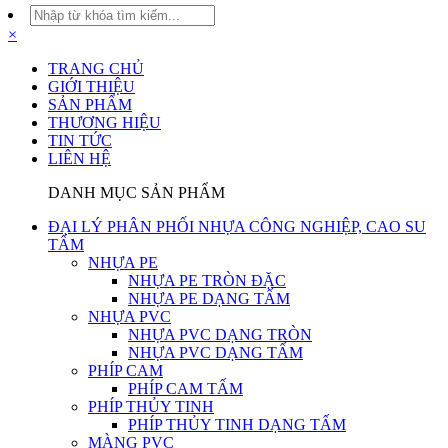
×
TRANG CHỦ
GIỚI THIỆU
SẢN PHẨM
THƯƠNG HIỆU
TIN TỨC
LIÊN HỆ
DANH MỤC SẢN PHẨM
ĐẠI LÝ PHÂN PHỐI NHỰA CÔNG NGHIỆP, CAO SU
TẤM
NHỰA PE
NHỰA PE TRÒN ĐẶC
NHỰA PE DẠNG TẤM
NHỰA PVC
NHỰA PVC DẠNG TRÒN
NHỰA PVC DẠNG TẤM
PHÍP CAM
PHÍP CAM TẤM
PHÍP THỦY TINH
PHÍP THỦY TINH DẠNG TẤM
MÀNG PVC