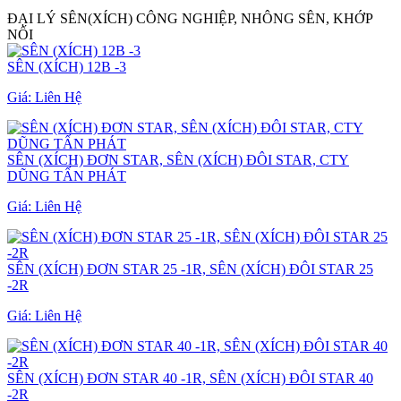
ĐẠI LÝ SÊN(XÍCH) CÔNG NGHIỆP, NHÔNG SÊN, KHỚP
NỐI
SÊN (XÍCH) 12B -3
Giá:
Liên Hệ
SÊN (XÍCH) ĐƠN STAR, SÊN (XÍCH) ĐÔI STAR, CTY
DŨNG TẤN PHÁT
Giá:
Liên Hệ
SÊN (XÍCH) ĐƠN STAR 25 -1R, SÊN (XÍCH) ĐÔI STAR 25
-2R
Giá:
Liên Hệ
SÊN (XÍCH) ĐƠN STAR 40 -1R, SÊN (XÍCH) ĐÔI STAR 40
-2R