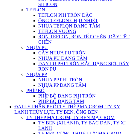
SILICON
TEFLON
TEFLON PHI TRÒN ĐẶC
ỐNG TEFLON CHỊU NHIỆT
NHỰA TEFLON DẠNG TẤM
TEFLON VUÔNG
RON TEFLON, RON TẾT CHÈN, DÂY TẾT
CHÈN
NHỰA PU
CÂY NHỰA PU TRÒN
NHỰA PU DẠNG TẤM
DÂY PU PHI TRÒN ĐẶC DẠNG SỢI, DÂY
RON PU
NHỰA PP
NHỰA PP PHI TRÒN
NHỰA PP DẠNG TẤM
PHÍP BỐ
PHÍP BỐ DẠNG PHI TRÒN
PHÍP BỐ DẠNG TẤM
ĐẠI LÝ PHÂN PHỐI TY THÉP MẠ CROM, TY XY
LANH THỦY LỰC, TY BEN, ỐNG BEN
TY THÉP MẠ CROM, TY BEN MẠ CROM
TY BEN (XILANH), TY BẠC ĐẠN, TY XI
LANH
TY BEN CỨNG THUỶ LỰC MẠ CROM