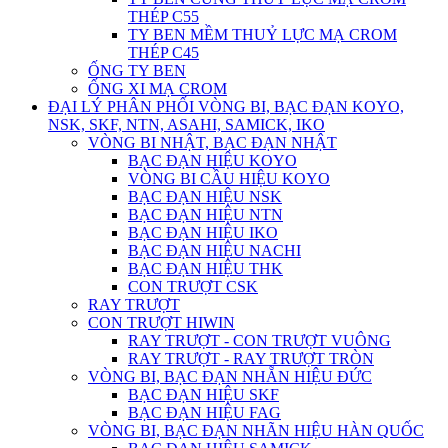
THÉP C55
TY BEN MỀM THUỶ LỰC MẠ CROM
THÉP C45
ỐNG TY BEN
ỐNG XI MẠ CROM
ĐẠI LÝ PHÂN PHỐI VÒNG BI, BẠC ĐẠN KOYO,
NSK, SKF, NTN, ASAHI, SAMICK, IKO
VÒNG BI NHẬT, BẠC ĐẠN NHẬT
BẠC ĐẠN HIỆU KOYO
VÒNG BI CẦU HIỆU KOYO
BẠC ĐẠN HIỆU NSK
BẠC ĐẠN HIỆU NTN
BẠC ĐẠN HIỆU IKO
BẠC ĐẠN HIỆU NACHI
BẠC ĐẠN HIỆU THK
CON TRƯỢT CSK
RAY TRƯỢT
CON TRƯỢT HIWIN
RAY TRƯỢT - CON TRƯỢT VUÔNG
RAY TRƯỢT - RAY TRƯỢT TRÒN
VÒNG BI, BẠC ĐẠN NHẴN HIỆU ĐỨC
BẠC ĐẠN HIỆU SKF
BẠC ĐẠN HIỆU FAG
VÒNG BI, BẠC ĐẠN NHÃN HIỆU HÀN QUỐC