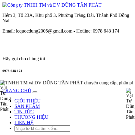
Hẻm 3, Tổ 23A, Khu phố 3, Phường Trảng Dài, Thành Phố Đồng
Nai
Email: lequocdung2005@gmail.com -
Hotline: 0978 648 174
Hãy gọi cho chúng tôi
0978 648 174
y TNHH TM và DV DŨNG TẤN PHÁT chuyên cung cấp, phân phối th
TRANG CHỦ
GIỚI THIỆU
SẢN PHẨM
TIN TỨC
THƯƠNG HIỆU
LIÊN HỆ