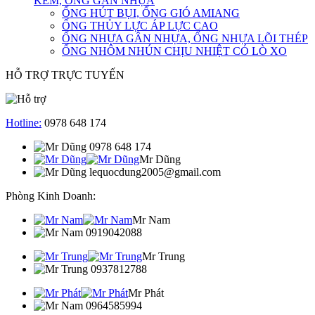
KẼM, ỐNG GÂN NHỰA
ỐNG HÚT BỤI, ỐNG GIÓ AMIANG
ỐNG THỦY LỰC ÁP LỰC CAO
ỐNG NHỰA GÂN NHỰA, ỐNG NHỰA LÕI THÉP
ỐNG NHÔM NHÚN CHỊU NHIỆT CÓ LÒ XO
HỖ TRỢ TRỰC TUYẾN
Hotline:
0978 648 174
0978 648 174
Mr Dũng
lequocdung2005@gmail.com
Phòng Kinh Doanh:
Mr Nam
0919042088
Mr Trung
0937812788
Mr Phát
0964585994