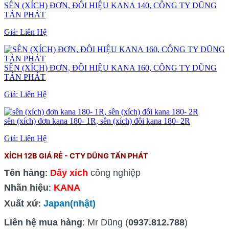
SÊN (XÍCH) ĐƠN, ĐÔI HIỆU KANA 140, CÔNG TY DŨNG
TÁN PHÁT
Giá:
Liên Hệ
SÊN (XÍCH) ĐƠN, ĐÔI HIỆU KANA 160, CÔNG TY DŨNG
TÁN PHÁT
Giá:
Liên Hệ
sên (xích) đơn kana 180- 1R, sên (xích) đôi kana 180- 2R
Giá:
Liên Hệ
XÍCH 12B GIÁ RẺ - CTY DŨNG TẤN PHÁT
:
Tên hàng
Dây xích
công nghiệp
:
Nhãn hiệu
KANA
:
Xuất xứ
Japan(nhật)
Liên hệ mua hàng
: Mr Dũng (
0937.812.788
)