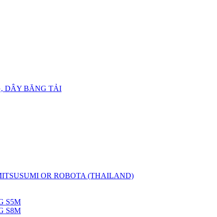
, DÂY BĂNG TẢI
 MITSUSUMI OR ROBOTA (THAILAND)
G S5M
G S8M