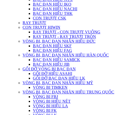
BẠC ĐẠN HIỆU IKO
BẠC ĐẠN HIỆU NACHI
BẠC ĐẠN HIỆU THK
CON TRƯỢT CSK
RAY TRƯỢT
CON TRƯỢT HIWIN
RAY TRƯỢT - CON TRƯỢT VUÔNG
RAY TRƯỢT - RAY TRƯỢT TRÒN
VÒNG BI, BẠC ĐẠN NHẴN HIỆU ĐỨC
BẠC ĐẠN HIỆU SKF
BẠC ĐẠN HIỆU FAG
VÒNG BI, BẠC ĐẠN NHÃN HIỆU HÀN QUỐC
BẠC ĐẠN HIỆU SAMICK
BẠC ĐẠN HIỆU JIB
GỐI ĐỠ VÒNG BI BẠC ĐẠN
GỐI ĐỠ HIỆU ASAHI
GỐI ĐỠ BẠC ĐẠN HIỆU LK
VÒNG BI, BẠC ĐẠN NHÃN HIỆU MỸ
VÒNG BI TIMKEN
VÒNG BI, BẠC ĐẠN NHÃN HIỆU TRUNG QUỐC
VÒNG BI FBJ
VÒNG BI HIỆU NÉT
VÒNG BI HIỆU LA
VÒNG BI FK