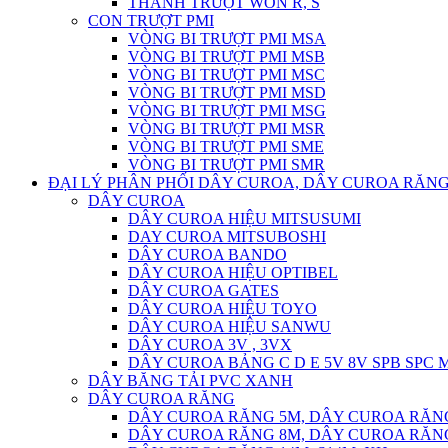
THANH TRƯỢT WON R, S
CON TRƯỢT PMI
VÒNG BI TRƯỢT PMI MSA
VÒNG BI TRƯỢT PMI MSB
VÒNG BI TRƯỢT PMI MSC
VÒNG BI TRƯỢT PMI MSD
VÒNG BI TRƯỢT PMI MSG
VÒNG BI TRƯỢT PMI MSR
VÒNG BI TRƯỢT PMI SME
VÒNG BI TRƯỢT PMI SMR
ĐẠI LÝ PHÂN PHỐI DÂY CUROA, DÂY CUROA RĂNG
DÂY CUROA
DÂY CUROA HIỆU MITSUSUMI
DAY CUROA MITSUBOSHI
DÂY CUROA BANDO
DÂY CUROA HIỆU OPTIBEL
DÂY CUROA GATES
DÂY CUROA HIỆU TOYO
DÂY CUROA HIỆU SANWU
DÂY CUROA 3V , 3VX
DÂY CUROA BẢNG C D E 5V 8V SPB SPC
DÂY BĂNG TẢI PVC XANH
DÂY CUROA RĂNG
DÂY CUROA RĂNG 5M, DÂY CUROA RĂN
DÂY CUROA RĂNG 8M, DÂY CUROA RĂN