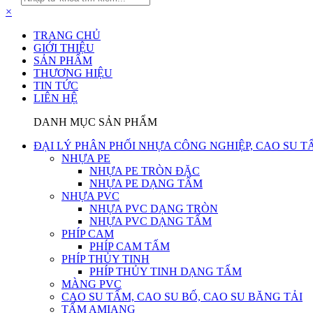
×
TRANG CHỦ
GIỚI THIỆU
SẢN PHẨM
THƯƠNG HIỆU
TIN TỨC
LIÊN HỆ
DANH MỤC SẢN PHẨM
ĐẠI LÝ PHÂN PHỐI NHỰA CÔNG NGHIỆP, CAO SU T
NHỰA PE
NHỰA PE TRÒN ĐẶC
NHỰA PE DẠNG TẤM
NHỰA PVC
NHỰA PVC DẠNG TRÒN
NHỰA PVC DẠNG TẤM
PHÍP CAM
PHÍP CAM TẤM
PHÍP THỦY TINH
PHÍP THỦY TINH DẠNG TẤM
MÀNG PVC
CAO SU TẤM, CAO SU BỐ, CAO SU BĂNG TẢI
TẤM AMIANG