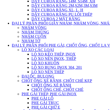
DÂY CUROA RĂNG 14M, S14M, XH
DÂY CUROA RĂNG 2M,S2M,3M,S3M
DÂY CUROA RĂNG XL, L, H
DÂY CUROA RĂNG PU LÕI THÉP
DÂY CUROA 2 MẶT RĂNG
ĐẠI LÝ PHÂN PHỐI GIẤY NHÁM, NHÁM VÒNG, NH
NHÁM VÒNG
NHÁM THÙNG
NHÁM CUỘN
NHÁM TỜ
ĐẠI LÝ PHÂN PHỐI PHE GÀI, CHỐT ỐNG, CHỐT LA 
LÒ XO CÁC LOẠI
LÒ XO KÉO THÉP, INOX
LÒ XO NÉN INOX, THÉP
LÒ XO KHUÔN
LÒ XO BUNG INOX 304, 201
LÒ XO NÉN THÉP
ĐAI ỐC, BULONG
CHỐT ỐNG XẺ RÃNH, CHỐT CHẺ KẸP
CHỐT ỐNG XẺ RÃNH
CHỐT ỐNG CHẺ, CHỐT CHẺ
PHE GÀI THÉP, PHE GÀI INOX
PHE GÀI LỖ
PHE GÀI TRỤC
PHE GÀI CHỮ E