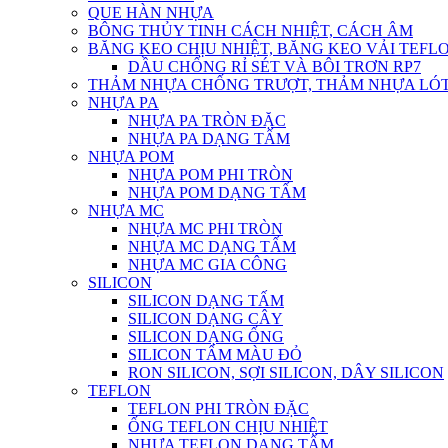
QUE HÀN NHỰA
BÔNG THỦY TINH CÁCH NHIỆT, CÁCH ÂM
BĂNG KEO CHỊU NHIỆT, BĂNG KEO VẢI TEFLO
DẦU CHỐNG RỈ SÉT VÀ BÔI TRƠN RP7
THẢM NHỰA CHỐNG TRƯỢT, THẢM NHỰA LÓT
NHỰA PA
NHỰA PA TRÒN ĐẶC
NHỰA PA DẠNG TẤM
NHỰA POM
NHỰA POM PHI TRÒN
NHỰA POM DẠNG TẤM
NHỰA MC
NHỰA MC PHI TRÒN
NHỰA MC DẠNG TẤM
NHỰA MC GIA CÔNG
SILICON
SILICON DẠNG TẤM
SILICON DẠNG CÂY
SILICON DẠNG ỐNG
SILICON TẤM MÀU ĐỎ
RON SILICON, SỢI SILICON, DÂY SILICON
TEFLON
TEFLON PHI TRÒN ĐẶC
ỐNG TEFLON CHỊU NHIỆT
NHỰA TEFLON DẠNG TẤM