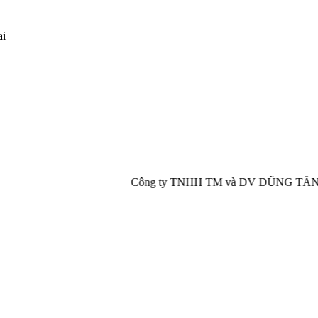
ai
Công ty TNHH TM và DV DŨNG TẤN PHÁT chuyên cung 