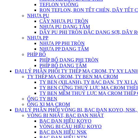
TEFLON VUÔNG
RON TEFLON, RON TẾT CHÈN, DÂY TẾT 
NHỰA PU
CÂY NHỰA PU TRÒN
NHỰA PU DẠNG TẤM
DÂY PU PHI TRÒN ĐẶC DẠNG SỢI, DÂY 
NHỰA PP
NHỰA PP PHI TRÒN
NHỰA PP DẠNG TẤM
PHÍP BỐ
PHÍP BỐ DẠNG PHI TRÒN
PHÍP BỐ DẠNG TẤM
ĐẠI LÝ PHÂN PHỐI TY THÉP MẠ CROM, TY XY LANH
TY THÉP MẠ CROM, TY BEN MẠ CROM
TY BEN (XILANH), TY BẠC ĐẠN, TY XI L
TY BEN CỨNG THUỶ LỰC MẠ CROM THÉP
TY BEN MỀM THUỶ LỰC MẠ CROM THÉP 
ỐNG TY BEN
ỐNG XI MẠ CROM
ĐẠI LÝ PHÂN PHỐI VÒNG BI, BẠC ĐẠN KOYO, NSK, 
VÒNG BI NHẬT, BẠC ĐẠN NHẬT
BẠC ĐẠN HIỆU KOYO
VÒNG BI CẦU HIỆU KOYO
BẠC ĐẠN HIỆU NSK
BẠC ĐẠN HIỆU NTN