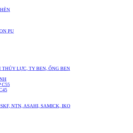
CHÈN
RON PU
 THỦY LỰC, TY BEN, ỐNG BEN
ANH
 C55
C45
SKF, NTN, ASAHI, SAMICK, IKO