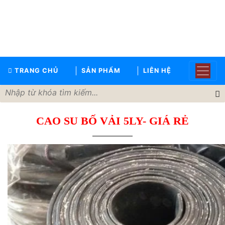
TRANG
CHỦ
GIỚI
TRANG CHỦ
SẢN PHẨM
LIÊN HỆ
THIỆU
SẢN
PHẨM
CAO SU BỐ VẢI 5LY- GIÁ RẺ
THƯƠNG
HIỆU
TIN
TỨC
LIÊN
HỆ