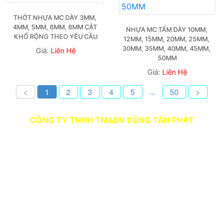
THỚT NHỰA MC DÀY 3MM, 
4MM, 5MM, 6MM, 8MM CẮT 
NHỰA MC TẤM DÀY 10MM, 
KHỔ RỘNG THEO YÊU CẦU
12MM, 15MM, 20MM, 25MM, 
30MM, 35MM, 40MM, 45MM, 
Giá:
Liên Hệ
50MM
Giá:
Liên Hệ
...
<
1
2
3
4
5
50
>
CÔNG TY TNHH TM&DV DŨNG TẤN PHÁT
Người Đại Diện: LÊ QUỐC DŨNG
Địa chỉ: Số 39, Hẻm 3, Tổ 23A, Khu phố 3, Phường
Trảng Dài, Thành Phố Đồng Nai
SĐT: 0978 648 174
Website:
vattudungtanphat.com
TK Ngân hàng Vietcombank - CN Đồng Nai: