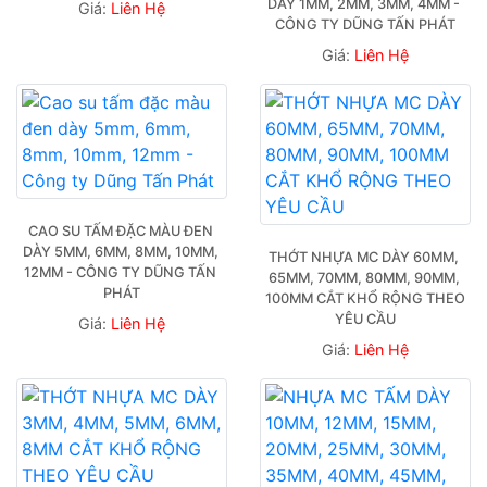
DÀY 1MM, 2MM, 3MM, 4MM - 
Giá:
Liên Hệ
CÔNG TY DŨNG TẤN PHÁT
Giá:
Liên Hệ
CAO SU TẤM ĐẶC MÀU ĐEN 
DÀY 5MM, 6MM, 8MM, 10MM, 
THỚT NHỰA MC DÀY 60MM, 
12MM - CÔNG TY DŨNG TẤN 
65MM, 70MM, 80MM, 90MM, 
PHÁT
100MM CẮT KHỔ RỘNG THEO 
YÊU CẦU
Giá:
Liên Hệ
Giá:
Liên Hệ