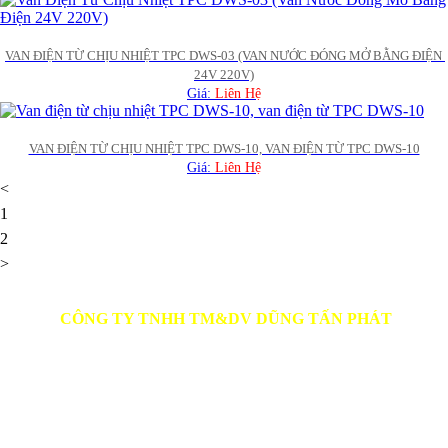
VAN ĐIỆN TỪ CHỊU NHIỆT TPC DWS-03 (VAN NƯỚC ĐÓNG MỞ BẰNG ĐIỆN 
24V 220V)
Giá:
Liên Hệ
VAN ĐIỆN TỪ CHỊU NHIỆT TPC DWS-10, VAN ĐIỆN TỪ TPC DWS-10
Giá:
Liên Hệ
<
1
2
>
CÔNG TY TNHH TM&DV DŨNG TẤN PHÁT
Người Đại Diện: LÊ QUỐC DŨNG
Địa chỉ: Số 39, Hẻm 3, Tổ 23A, Khu phố 3, Phường Trảng
Dài, Thành Phố Đồng Nai
SĐT: 0978 648 174
Website:
vattudungtanphat.com
TK Ngân hàng Vietcombank - CN Đồng Nai: