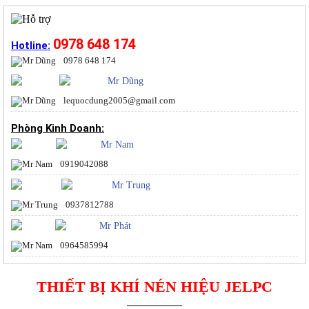
0978 648 174
Hotline:
0978 648 174
Mr Dũng
lequocdung2005@gmail.com
Phòng Kinh Doanh:
Mr Nam
0919042088
Mr Trung
0937812788
Mr Phát
0964585994
THIẾT BỊ KHÍ NÉN HIỆU JELPC