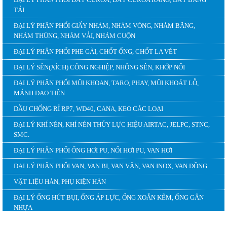
ĐẠI LÝ PHÂN PHỐI DÂY CUROA, DÂY CUROA RĂNG, DÂY BĂNG
TẢI
ĐẠI LÝ PHÂN PHỐI GIẤY NHÁM, NHÁM VÒNG, NHÁM BĂNG,
NHÁM THÙNG, NHÁM VẢI, NHÁM CUỘN
ĐẠI LÝ PHÂN PHỐI PHE GÀI, CHỐT ỐNG, CHỐT LA VÉT
ĐẠI LÝ SÊN(XÍCH) CÔNG NGHIỆP, NHÔNG SÊN, KHỚP NỐI
ĐẠI LÝ PHÂN PHỐI MŨI KHOAN, TARO, PHAY, MŨI KHOÁT LỖ,
MẢNH DAO TIỆN
DẦU CHỐNG RỈ RP7, WD40, CANA, KEO CÁC LOẠI
ĐẠI LÝ KHÍ NÉN, KHÍ NÉN THỦY LỰC HIỆU AIRTAC, JELPC, STNC,
SMC.
ĐẠI LÝ PHÂN PHỐI ỐNG HƠI PU, NỐI HƠI PU, VAN HƠI
DẠI LÝ PHÂN PHỐI VAN, VAN BI, VAN VẶN, VAN INOX, VAN ĐỒNG
VẬT LIỆU HÀN, PHỤ KIỆN HÀN
ĐẠI LÝ ỐNG HÚT BỤI, ỐNG ÁP LỰC, ỐNG XOẮN KẼM, ỐNG GÂN
NHỰA
HỖ TRỢ TRỰC TUYẾN