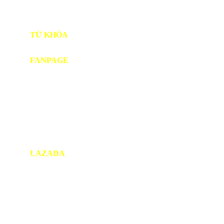
Số TK: 1018528435
Chủ tài khoản: CÔNG TY TNHH TM DV DŨNG TẤN
PHÁT
TỪ KHÓA
SP1
BẠC ĐẠN NHẬT
NHỰA PE
FANPAGE
LAZADA
Cửa Hàng Trên LAZADA
Copyright © 2021 DŨNG TẤN PHÁT. All rights reserved.