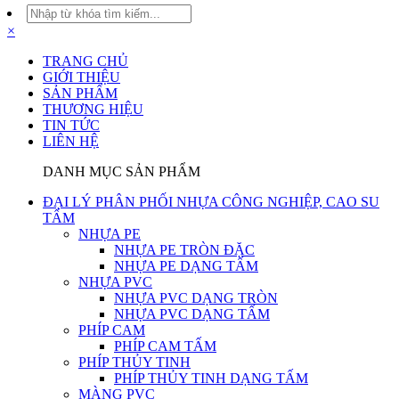
×
TRANG CHỦ
GIỚI THIỆU
SẢN PHẨM
THƯƠNG HIỆU
TIN TỨC
LIÊN HỆ
DANH MỤC SẢN PHẨM
ĐẠI LÝ PHÂN PHỐI NHỰA CÔNG NGHIỆP, CAO SU
TẤM
NHỰA PE
NHỰA PE TRÒN ĐẶC
NHỰA PE DẠNG TẤM
NHỰA PVC
NHỰA PVC DẠNG TRÒN
NHỰA PVC DẠNG TẤM
PHÍP CAM
PHÍP CAM TẤM
PHÍP THỦY TINH
PHÍP THỦY TINH DẠNG TẤM
MÀNG PVC