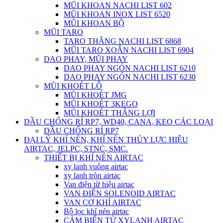
MŨI KHOAN NACHI LIST 602
MŨI KHOAN INOX LIST 6520
MŨI KHOAN BỘ
MŨI TARO
TARO THẲNG NACHI LIST 6868
MŨI TARO XOẮN NACHI LIST 6904
DAO PHAY, MŨI PHAY
DAO PHAY NGÓN NACHI LIST 6210
DAO PHAY NGÓN NACHI LIST 6230
MŨI KHOÉT LỖ
MŨI KHOÉT JMG
MŨI KHOÉT 3KEGO
MŨI KHOÉT THẮNG LỢI
DẦU CHỐNG RỈ RP7, WD40, CANA, KEO CÁC LOẠI
DẦU CHỐNG RỈ RP7
ĐẠI LÝ KHÍ NÉN, KHÍ NÉN THỦY LỰC HIỆU
AIRTAC, JELPC, STNC, SMC.
THIẾT BỊ KHÍ NÉN AIRTAC
xy lanh vuông airtac
xy lanh tròn airtac
Van điện từ hiệu airtac
VAN ĐIỆN SOLENOID AIRTAC
VAN CƠ KHÍ AIRTAC
Bộ lọc khí nén airtac
CẢM BIẾN TỪ XYLANH AIRTAC