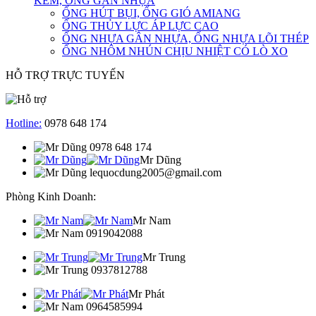
KẼM, ỐNG GÂN NHỰA
ỐNG HÚT BỤI, ỐNG GIÓ AMIANG
ỐNG THỦY LỰC ÁP LỰC CAO
ỐNG NHỰA GÂN NHỰA, ỐNG NHỰA LÕI THÉP
ỐNG NHÔM NHÚN CHỊU NHIỆT CÓ LÒ XO
HỖ TRỢ TRỰC TUYẾN
Hotline:
0978 648 174
0978 648 174
Mr Dũng
lequocdung2005@gmail.com
Phòng Kinh Doanh:
Mr Nam
0919042088
Mr Trung
0937812788
Mr Phát
0964585994