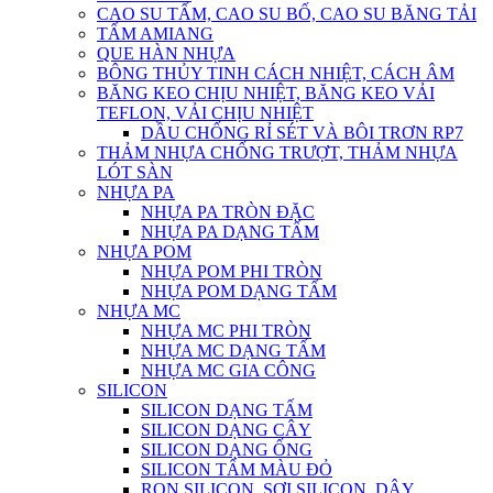
CAO SU TẤM, CAO SU BỐ, CAO SU BĂNG TẢI
TẤM AMIANG
QUE HÀN NHỰA
BÔNG THỦY TINH CÁCH NHIỆT, CÁCH ÂM
BĂNG KEO CHỊU NHIỆT, BĂNG KEO VẢI
TEFLON, VẢI CHỊU NHIỆT
DẦU CHỐNG RỈ SÉT VÀ BÔI TRƠN RP7
THẢM NHỰA CHỐNG TRƯỢT, THẢM NHỰA
LÓT SÀN
NHỰA PA
NHỰA PA TRÒN ĐẶC
NHỰA PA DẠNG TẤM
NHỰA POM
NHỰA POM PHI TRÒN
NHỰA POM DẠNG TẤM
NHỰA MC
NHỰA MC PHI TRÒN
NHỰA MC DẠNG TẤM
NHỰA MC GIA CÔNG
SILICON
SILICON DẠNG TẤM
SILICON DẠNG CÂY
SILICON DẠNG ỐNG
SILICON TẤM MÀU ĐỎ
RON SILICON, SỢI SILICON, DÂY