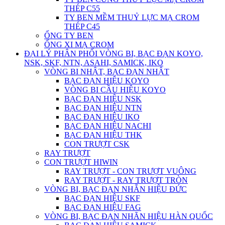
THÉP C55
TY BEN MỀM THUỶ LỰC MẠ CROM
THÉP C45
ỐNG TY BEN
ỐNG XI MẠ CROM
ĐẠI LÝ PHÂN PHỐI VÒNG BI, BẠC ĐẠN KOYO,
NSK, SKF, NTN, ASAHI, SAMICK, IKO
VÒNG BI NHẬT, BẠC ĐẠN NHẬT
BẠC ĐẠN HIỆU KOYO
VÒNG BI CẦU HIỆU KOYO
BẠC ĐẠN HIỆU NSK
BẠC ĐẠN HIỆU NTN
BẠC ĐẠN HIỆU IKO
BẠC ĐẠN HIỆU NACHI
BẠC ĐẠN HIỆU THK
CON TRƯỢT CSK
RAY TRƯỢT
CON TRƯỢT HIWIN
RAY TRƯỢT - CON TRƯỢT VUÔNG
RAY TRƯỢT - RAY TRƯỢT TRÒN
VÒNG BI, BẠC ĐẠN NHẴN HIỆU ĐỨC
BẠC ĐẠN HIỆU SKF
BẠC ĐẠN HIỆU FAG
VÒNG BI, BẠC ĐẠN NHÃN HIỆU HÀN QUỐC