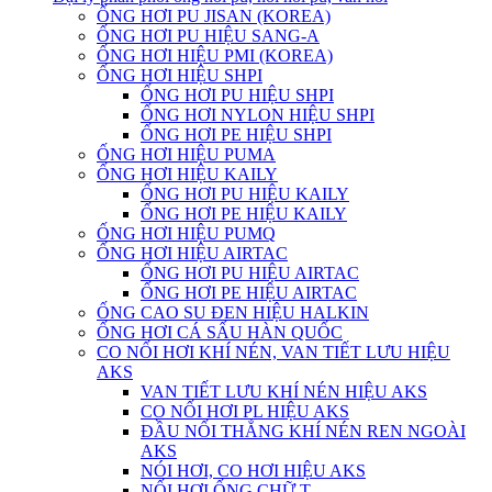
ỐNG HƠI PU JISAN (KOREA)
ỐNG HƠI PU HIỆU SANG-A
ỐNG HƠI HIỆU PMI (KOREA)
ỐNG HƠI HIỆU SHPI
ỐNG HƠI PU HIỆU SHPI
ỐNG HƠI NYLON HIỆU SHPI
ỐNG HƠI PE HIỆU SHPI
ỐNG HƠI HIỆU PUMA
ỐNG HƠI HIỆU KAILY
ỐNG HƠI PU HIỆU KAILY
ỐNG HƠI PE HIỆU KAILY
ỐNG HƠI HIỆU PUMQ
ỐNG HƠI HIỆU AIRTAC
ỐNG HƠI PU HIỆU AIRTAC
ỐNG HƠI PE HIỆU AIRTAC
ỐNG CAO SU ĐEN HIỆU HALKIN
ỐNG HƠI CÁ SẤU HÀN QUỐC
CO NỐI HƠI KHÍ NÉN, VAN TIẾT LƯU HIỆU
AKS
VAN TIẾT LƯU KHÍ NÉN HIỆU AKS
CO NỐI HƠI PL HIỆU AKS
ĐẦU NỐI THẲNG KHÍ NÉN REN NGOÀI
AKS
NÓI HƠI, CO HƠI HIỆU AKS
NỐI HƠI ỐNG CHỮ T