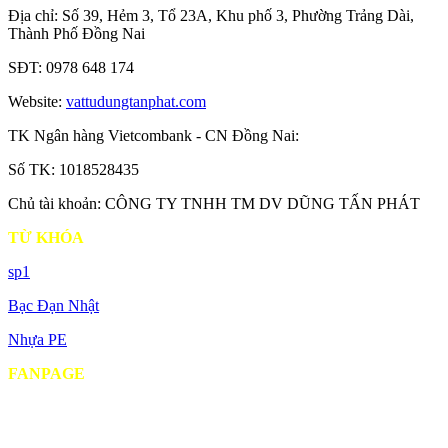
Địa chỉ: Số 39, Hẻm 3, Tổ 23A, Khu phố 3, Phường Trảng Dài,
Thành Phố Đồng Nai
SĐT: 0978 648 174
Website:
vattudungtanphat.com
TK Ngân hàng Vietcombank - CN Đồng Nai:
Số TK: 1018528435
Chủ tài khoản: CÔNG TY TNHH TM DV DŨNG TẤN PHÁT
TỪ KHÓA
sp1
Bạc Đạn Nhật
Nhựa PE
FANPAGE