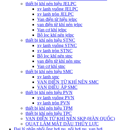
thiết bị khí nén hiệu JELPC
xy lanh vuông JELPC
xy lanh tròn JELPC
Van điện từ hiệu jelpc
van điện từ khí nén jelpc
Van cơ khí jelpc
Bộ lọc khí nén jelpc
thiết bị khí nén hiệu STNC
xy lanh vuông STNC
xy lanh tròn STNC
Bộ lọc khí nén stnc
van điện từ khí nén stnc
Van cơ khí stnc
thiết bị khí nén hiệu SMC
xy lanh smc
VAN ĐIỆN TỪ KHÍ NÉN SMC
VAN ĐIỀU ÁP SMC
thiết bị khí nén hiệu PVN
xy lanh vuông PVN
xy lanh tròn PVN
thiết bị khí nén hiệu TPM
thiết bị khí nén hiệu TPC
VAN ĐIỆN TỪ KHÍ NÉN SKP (HÀN QUỐC)
QUẠT LÀM MÁT DẦU THỦY LỰC
Đại lý phân phối ống hơi pu, nối hơi pu, van hơi