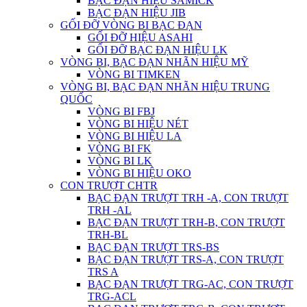
BẠC ĐẠN HIỆU SAMICK
BẠC ĐẠN HIỆU JIB
GỐI ĐỠ VÒNG BI BẠC ĐẠN
GỐI ĐỠ HIỆU ASAHI
GỐI ĐỠ BẠC ĐẠN HIỆU LK
VÒNG BI, BẠC ĐẠN NHÃN HIỆU MỸ
VÒNG BI TIMKEN
VÒNG BI, BẠC ĐẠN NHÃN HIỆU TRUNG
QUỐC
VÒNG BI FBJ
VÒNG BI HIỆU NÉT
VÒNG BI HIỆU LA
VÒNG BI FK
VÒNG BI LK
VÒNG BI HIỆU OKO
CON TRƯỢT CHTR
BẠC ĐẠN TRƯỢT TRH -A, CON TRƯỢT
TRH -AL
BẠC ĐẠN TRƯỢT TRH-B, CON TRƯỢT
TRH-BL
BẠC ĐẠN TRƯỢT TRS-BS
BẠC ĐẠN TRƯỢT TRS-A, CON TRƯỢT
TRS A
BẠC ĐẠN TRƯỢT TRG-AC, CON TRƯỢT
TRG-ACL