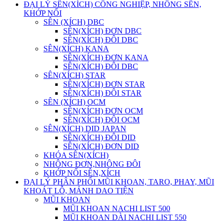
ĐẠI LÝ SÊN(XÍCH) CÔNG NGHIỆP, NHÔNG SÊN,
KHỚP NỐI
SÊN (XÍCH) DBC
SÊN(XÍCH) ĐƠN DBC
SÊN(XÍCH) ĐÔI DBC
SÊN(XÍCH) KANA
SÊN(XÍCH) ĐƠN KANA
SÊN(XÍCH) ĐÔI DBC
SÊN(XÍCH) STAR
SÊN(XÍCH) ĐƠN STAR
SÊN(XÍCH) ĐÔI STAR
SÊN (XÍCH) OCM
SÊN(XÍCH) ĐƠN OCM
SÊN(XÍCH) ĐÔI OCM
SÊN(XÍCH) DID JAPAN
SÊN(XÍCH) ĐÔI DID
SÊN(XÍCH) ĐƠN DID
KHÓA SÊN(XÍCH)
NHÔNG ĐƠN,NHÔNG ĐÔI
KHỚP NỐI SÊN,XÍCH
ĐẠI LÝ PHÂN PHỐI MŨI KHOAN, TARO, PHAY, MŨI
KHOÁT LỖ, MẢNH DAO TIỆN
MŨI KHOAN
MŨI KHOAN NACHI LIST 500
MŨI KHOAN DÀI NACHI LIST 550