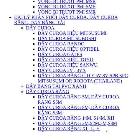
VÒNG BI TRƯỢT PMI MSR
VÒNG BI TRƯỢT PMI SME
VÒNG BI TRƯỢT PMI SMR
ĐẠI LÝ PHÂN PHỐI DÂY CUROA, DÂY CUROA
RĂNG, DÂY BĂNG TẢI
DÂY CUROA
DÂY CUROA HIỆU MITSUSUMI
DAY CUROA MITSUBOSHI
DÂY CUROA BANDO
DÂY CUROA HIỆU OPTIBEL
DÂY CUROA GATES
DÂY CUROA HIỆU TOYO
DÂY CUROA HIỆU SANWU
DÂY CUROA 3V , 3VX
DÂY CUROA BẢNG C D E 5V 8V SPB SPC
MITSUSUMI OR ROBOTA (THAILAND)
DÂY BĂNG TẢI PVC XANH
DÂY CUROA RĂNG
DÂY CUROA RĂNG 5M, DÂY CUROA
RĂNG S5M
DÂY CUROA RĂNG 8M, DÂY CUROA
RĂNG S8M
DÂY CUROA RĂNG 14M, S14M, XH
DÂY CUROA RĂNG 2M,S2M,3M,S3M
DÂY CUROA RĂNG XL, L, H