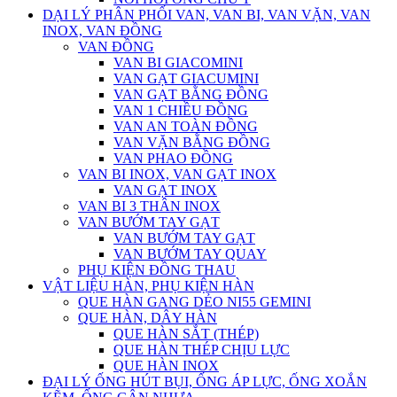
DẠI LÝ PHÂN PHỐI VAN, VAN BI, VAN VẶN, VAN
INOX, VAN ĐỒNG
VAN ĐỒNG
VAN BI GIACOMINI
VAN GẠT GIACUMINI
VAN GẠT BẰNG ĐỒNG
VAN 1 CHIỀU ĐỒNG
VAN AN TOÀN ĐỒNG
VAN VẶN BẰNG ĐỒNG
VAN PHAO ĐỒNG
VAN BI INOX, VAN GẠT INOX
VAN GẠT INOX
VAN BI 3 THÂN INOX
VAN BƯỚM TAY GẠT
VAN BƯỚM TAY GẠT
VAN BƯỚM TAY QUAY
PHỤ KIỆN ĐỒNG THAU
VẬT LIỆU HÀN, PHỤ KIỆN HÀN
QUE HÀN GANG DẺO NI55 GEMINI
QUE HÀN, DÂY HÀN
QUE HÀN SẮT (THÉP)
QUE HÀN THÉP CHỊU LỰC
QUE HÀN INOX
ĐẠI LÝ ỐNG HÚT BỤI, ỐNG ÁP LỰC, ỐNG XOẮN