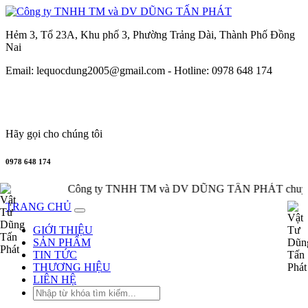
Hẻm 3, Tổ 23A, Khu phố 3, Phường Trảng Dài, Thành Phố Đồng
Nai
Email: lequocdung2005@gmail.com -
Hotline: 0978 648 174
Hãy gọi cho chúng tôi
0978 648 174
Công ty TNHH TM và DV DŨNG TẤN PHÁT chuyên cung cấp, phâ
TRANG CHỦ
GIỚI THIỆU
SẢN PHẨM
TIN TỨC
THƯƠNG HIỆU
LIÊN HỆ