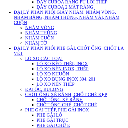
DÂY CUROA RĂNG PU LÕI THÉP
DÂY CUROA 2 MẶT RĂNG
ĐẠI LÝ PHÂN PHỐI GIẤY NHÁM, NHÁM VÒNG,
NHÁM BĂNG, NHÁM THÙNG, NHÁM VẢI, NHÁM
CUỘN
NHÁM VÒNG
NHÁM THÙNG
NHÁM CUỘN
NHÁM TỜ
ĐẠI LÝ PHÂN PHỐI PHE GÀI, CHỐT ỐNG, CHỐT LA
VÉT
LÒ XO CÁC LOẠI
LÒ XO KÉO THÉP, INOX
LÒ XO NÉN INOX, THÉP
LÒ XO KHUÔN
LÒ XO BUNG INOX 304, 201
LÒ XO NÉN THÉP
ĐAI ỐC, BULONG
CHỐT ỐNG XẺ RÃNH, CHỐT CHẺ KẸP
CHỐT ỐNG XẺ RÃNH
CHỐT ỐNG CHẺ, CHỐT CHẺ
PHE GÀI THÉP, PHE GÀI INOX
PHE GÀI LỖ
PHE GÀI TRỤC
PHE GÀI CHỮ E