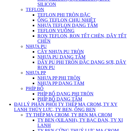
SILICON
TEFLON
TEFLON PHI TRÒN ĐẶC
ỐNG TEFLON CHỊU NHIỆT
NHỰA TEFLON DẠNG TẤM
TEFLON VUÔNG
RON TEFLON, RON TẾT CHÈN, DÂY TẾT
CHÈN
NHỰA PU
CÂY NHỰA PU TRÒN
NHỰA PU DẠNG TẤM
DÂY PU PHI TRÒN ĐẶC DẠNG SỢI, DÂY
RON PU
NHỰA PP
NHỰA PP PHI TRÒN
NHỰA PP DẠNG TẤM
PHÍP BỐ
PHÍP BỐ DẠNG PHI TRÒN
PHÍP BỐ DẠNG TẤM
ĐẠI LÝ PHÂN PHỐI TY THÉP MẠ CROM, TY XY
LANH THỦY LỰC, TY BEN, ỐNG BEN
TY THÉP MẠ CROM, TY BEN MẠ CROM
TY BEN (XILANH), TY BẠC ĐẠN, TY XI
LANH
TY BEN CỨNG THUỶ LỰC MẠ CROM