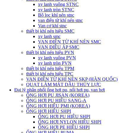
xy lanh vuông STNC
xy lanh tròn STNC
Bộ lọc khí nén stnc
van điện từ khí nén stnc
Van cơ khí stnc
thiết bị khí nén hiệu SMC
xy lanh smc
VAN ĐIỆN TỪ KHÍ NÉN SMC
VAN ĐIỀU ÁP SMC
thiết bị khí nén hiệu PVN
xy lanh vuông PVN
xy lanh tròn PVN
thiết bị khí nén hiệu TPM
thiết bị khí nén hiệu TPC
VAN ĐIỆN TỪ KHÍ NÉN SKP (HÀN QUỐC)
QUẠT LÀM MÁT DẦU THỦY LỰC
Đại lý phân phối ống hơi pu, nối hơi pu, van hơi
ỐNG HƠI PU JISAN (KOREA)
ỐNG HƠI PU HIỆU SANG-A
ỐNG HƠI HIỆU PMI (KOREA)
ỐNG HƠI HIỆU SHPI
ỐNG HƠI PU HIỆU SHPI
ỐNG HƠI NYLON HIỆU SHPI
ỐNG HƠI PE HIỆU SHPI
ỐNG HƠI HIỆU PUMA