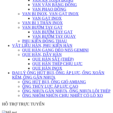
VAN AN TOÀN ĐỒNG
VAN VẶN BẰNG ĐỒNG
VAN PHAO ĐỒNG
VAN BI INOX, VAN GẠT INOX
VAN GẠT INOX
VAN BI 3 THÂN INOX
VAN BƯỚM TAY GẠT
VAN BƯỚM TAY GẠT
VAN BƯỚM TAY QUAY
PHỤ KIỆN ĐỒNG THAU
VẬT LIỆU HÀN, PHỤ KIỆN HÀN
QUE HÀN GANG DẺO NI55 GEMINI
QUE HÀN, DÂY HÀN
QUE HÀN SẮT (THÉP)
QUE HÀN THÉP CHỊU LỰC
QUE HÀN INOX
ĐẠI LÝ ỐNG HÚT BỤI, ỐNG ÁP LỰC, ỐNG XOẮN
KẼM, ỐNG GÂN NHỰA
ỐNG HÚT BỤI, ỐNG GIÓ AMIANG
ỐNG THỦY LỰC ÁP LỰC CAO
ỐNG NHỰA GÂN NHỰA, ỐNG NHỰA LÕI THÉP
ỐNG NHÔM NHÚN CHỊU NHIỆT CÓ LÒ XO
HỖ TRỢ TRỰC TUYẾN