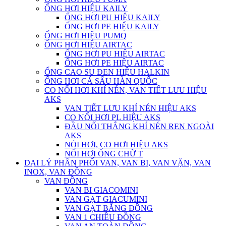
ỐNG HƠI HIỆU KAILY
ỐNG HƠI PU HIỆU KAILY
ỐNG HƠI PE HIỆU KAILY
ỐNG HƠI HIỆU PUMQ
ỐNG HƠI HIỆU AIRTAC
ỐNG HƠI PU HIỆU AIRTAC
ỐNG HƠI PE HIỆU AIRTAC
ỐNG CAO SU ĐEN HIỆU HALKIN
ỐNG HƠI CÁ SẤU HÀN QUỐC
CO NỐI HƠI KHÍ NÉN, VAN TIẾT LƯU HIỆU
AKS
VAN TIẾT LƯU KHÍ NÉN HIỆU AKS
CO NỐI HƠI PL HIỆU AKS
ĐẦU NỐI THẲNG KHÍ NÉN REN NGOÀI
AKS
NÓI HƠI, CO HƠI HIỆU AKS
NỐI HƠI ỐNG CHỮ T
DẠI LÝ PHÂN PHỐI VAN, VAN BI, VAN VẶN, VAN
INOX, VAN ĐỒNG
VAN ĐỒNG
VAN BI GIACOMINI
VAN GẠT GIACUMINI
VAN GẠT BẰNG ĐỒNG
VAN 1 CHIỀU ĐỒNG