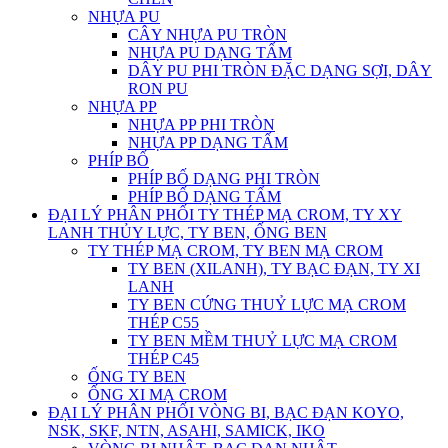
NHỰA PU
CÂY NHỰA PU TRÒN
NHỰA PU DẠNG TẤM
DÂY PU PHI TRÒN ĐẶC DẠNG SỢI, DÂY
RON PU
NHỰA PP
NHỰA PP PHI TRÒN
NHỰA PP DẠNG TẤM
PHÍP BỐ
PHÍP BỐ DẠNG PHI TRÒN
PHÍP BỐ DẠNG TẤM
ĐẠI LÝ PHÂN PHỐI TY THÉP MẠ CROM, TY XY
LANH THỦY LỰC, TY BEN, ỐNG BEN
TY THÉP MẠ CROM, TY BEN MẠ CROM
TY BEN (XILANH), TY BẠC ĐẠN, TY XI
LANH
TY BEN CỨNG THUỶ LỰC MẠ CROM
THÉP C55
TY BEN MỀM THUỶ LỰC MẠ CROM
THÉP C45
ỐNG TY BEN
ỐNG XI MẠ CROM
ĐẠI LÝ PHÂN PHỐI VÒNG BI, BẠC ĐẠN KOYO,
NSK, SKF, NTN, ASAHI, SAMICK, IKO