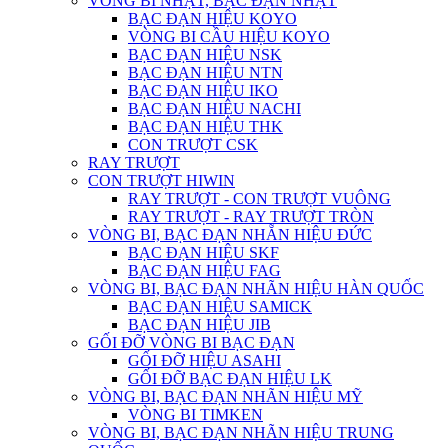
VÒNG BI NHẬT, BẠC ĐẠN NHẬT
BẠC ĐẠN HIỆU KOYO
VÒNG BI CẦU HIỆU KOYO
BẠC ĐẠN HIỆU NSK
BẠC ĐẠN HIỆU NTN
BẠC ĐẠN HIỆU IKO
BẠC ĐẠN HIỆU NACHI
BẠC ĐẠN HIỆU THK
CON TRƯỢT CSK
RAY TRƯỢT
CON TRƯỢT HIWIN
RAY TRƯỢT - CON TRƯỢT VUÔNG
RAY TRƯỢT - RAY TRƯỢT TRÒN
VÒNG BI, BẠC ĐẠN NHẴN HIỆU ĐỨC
BẠC ĐẠN HIỆU SKF
BẠC ĐẠN HIỆU FAG
VÒNG BI, BẠC ĐẠN NHÃN HIỆU HÀN QUỐC
BẠC ĐẠN HIỆU SAMICK
BẠC ĐẠN HIỆU JIB
GỐI ĐỠ VÒNG BI BẠC ĐẠN
GỐI ĐỠ HIỆU ASAHI
GỐI ĐỠ BẠC ĐẠN HIỆU LK
VÒNG BI, BẠC ĐẠN NHÃN HIỆU MỸ
VÒNG BI TIMKEN
VÒNG BI, BẠC ĐẠN NHÃN HIỆU TRUNG