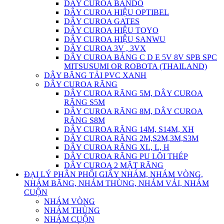
DÂY CUROA BANDO
DÂY CUROA HIỆU OPTIBEL
DÂY CUROA GATES
DÂY CUROA HIỆU TOYO
DÂY CUROA HIỆU SANWU
DÂY CUROA 3V , 3VX
DÂY CUROA BẢNG C D E 5V 8V SPB SPC
MITSUSUMI OR ROBOTA (THAILAND)
DÂY BĂNG TẢI PVC XANH
DÂY CUROA RĂNG
DÂY CUROA RĂNG 5M, DÂY CUROA
RĂNG S5M
DÂY CUROA RĂNG 8M, DÂY CUROA
RĂNG S8M
DÂY CUROA RĂNG 14M, S14M, XH
DÂY CUROA RĂNG 2M,S2M,3M,S3M
DÂY CUROA RĂNG XL, L, H
DÂY CUROA RĂNG PU LÕI THÉP
DÂY CUROA 2 MẶT RĂNG
ĐẠI LÝ PHÂN PHỐI GIẤY NHÁM, NHÁM VÒNG,
NHÁM BĂNG, NHÁM THÙNG, NHÁM VẢI, NHÁM
CUỘN
NHÁM VÒNG
NHÁM THÙNG
NHÁM CUỘN