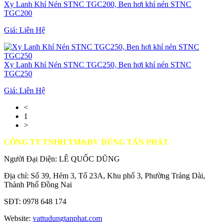
Xy Lanh Khí Nén STNC TGC200, Ben hơi khí nén STNC
TGC200
Giá:
Liên Hệ
Xy Lanh Khí Nén STNC TGC250, Ben hơi khí nén STNC
TGC250
Giá:
Liên Hệ
<
1
>
CÔNG TY TNHH TM&DV DŨNG TẤN PHÁT
Người Đại Diện: LÊ QUỐC DŨNG
Địa chỉ: Số 39, Hẻm 3, Tổ 23A, Khu phố 3, Phường Trảng Dài,
Thành Phố Đồng Nai
SĐT: 0978 648 174
Website:
vattudungtanphat.com