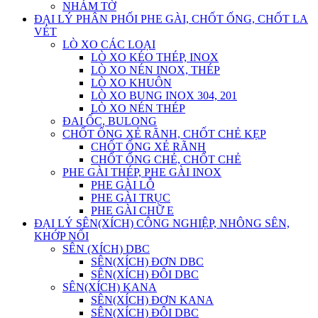
NHÁM TỜ
ĐẠI LÝ PHÂN PHỐI PHE GÀI, CHỐT ỐNG, CHỐT LA
VÉT
LÒ XO CÁC LOẠI
LÒ XO KÉO THÉP, INOX
LÒ XO NÉN INOX, THÉP
LÒ XO KHUÔN
LÒ XO BUNG INOX 304, 201
LÒ XO NÉN THÉP
ĐAI ỐC, BULONG
CHỐT ỐNG XẺ RÃNH, CHỐT CHẺ KẸP
CHỐT ỐNG XẺ RÃNH
CHỐT ỐNG CHẺ, CHỐT CHẺ
PHE GÀI THÉP, PHE GÀI INOX
PHE GÀI LỖ
PHE GÀI TRỤC
PHE GÀI CHỮ E
ĐẠI LÝ SÊN(XÍCH) CÔNG NGHIỆP, NHÔNG SÊN,
KHỚP NỐI
SÊN (XÍCH) DBC
SÊN(XÍCH) ĐƠN DBC
SÊN(XÍCH) ĐÔI DBC
SÊN(XÍCH) KANA
SÊN(XÍCH) ĐƠN KANA
SÊN(XÍCH) ĐÔI DBC