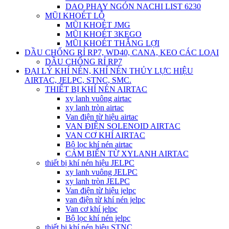
DAO PHAY NGÓN NACHI LIST 6230
MŨI KHOÉT LỖ
MŨI KHOÉT JMG
MŨI KHOÉT 3KEGO
MŨI KHOÉT THẮNG LỢI
DẦU CHỐNG RỈ RP7, WD40, CANA, KEO CÁC LOẠI
DẦU CHỐNG RỈ RP7
ĐẠI LÝ KHÍ NÉN, KHÍ NÉN THỦY LỰC HIỆU
AIRTAC, JELPC, STNC, SMC.
THIẾT BỊ KHÍ NÉN AIRTAC
xy lanh vuông airtac
xy lanh tròn airtac
Van điện từ hiệu airtac
VAN ĐIỆN SOLENOID AIRTAC
VAN CƠ KHÍ AIRTAC
Bộ lọc khí nén airtac
CẢM BIẾN TỪ XYLANH AIRTAC
thiết bị khí nén hiệu JELPC
xy lanh vuông JELPC
xy lanh tròn JELPC
Van điện từ hiệu jelpc
van điện từ khí nén jelpc
Van cơ khí jelpc
Bộ lọc khí nén jelpc
thiết bị khí nén hiệu STNC