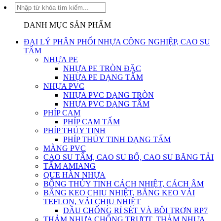
LIÊN
HỆ
DANH MỤC SẢN PHẨM
ĐẠI LÝ PHÂN PHỐI NHỰA CÔNG NGHIỆP, CAO SU
TẤM
NHỰA PE
NHỰA PE TRÒN ĐẶC
NHỰA PE DẠNG TẤM
NHỰA PVC
NHỰA PVC DẠNG TRÒN
NHỰA PVC DẠNG TẤM
PHÍP CAM
PHÍP CAM TẤM
PHÍP THỦY TINH
PHÍP THỦY TINH DẠNG TẤM
MÀNG PVC
CAO SU TẤM, CAO SU BỐ, CAO SU BĂNG TẢI
TẤM AMIANG
QUE HÀN NHỰA
BÔNG THỦY TINH CÁCH NHIỆT, CÁCH ÂM
BĂNG KEO CHỊU NHIỆT, BĂNG KEO VẢI
TEFLON, VẢI CHỊU NHIỆT
DẦU CHỐNG RỈ SÉT VÀ BÔI TRƠN RP7
THẢM NHỰA CHỐNG TRƯỢT, THẢM NHỰA