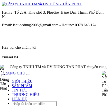
Hẻm 3, Tổ 23A, Khu phố 3, Phường Trảng Dài, Thành Phố Đồng
Nai
TRANG
Email: lequocdung2005@gmail.com -
Hotline: 0978 648 174
CHỦ
GIỚI
THIỆU
Hãy gọi cho chúng tôi
0978 648 174
SẢN
PHẨM
 ty TNHH TM và DV DŨNG TẤN PHÁT chuyên cung cấp, phân phối 
TRANG CHỦ
THƯƠNG
GIỚI THIỆU
HIỆU
SẢN PHẨM
TIN TỨC
TIN
THƯƠNG HIỆU
LIÊN HỆ
TỨC