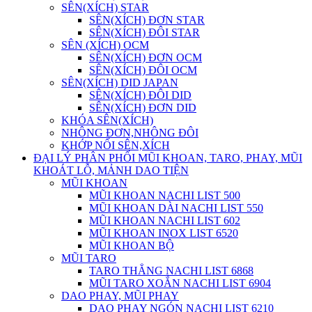
SÊN(XÍCH) STAR
SÊN(XÍCH) ĐƠN STAR
SÊN(XÍCH) ĐÔI STAR
SÊN (XÍCH) OCM
SÊN(XÍCH) ĐƠN OCM
SÊN(XÍCH) ĐÔI OCM
SÊN(XÍCH) DID JAPAN
SÊN(XÍCH) ĐÔI DID
SÊN(XÍCH) ĐƠN DID
KHÓA SÊN(XÍCH)
NHÔNG ĐƠN,NHÔNG ĐÔI
KHỚP NỐI SÊN,XÍCH
ĐẠI LÝ PHÂN PHỐI MŨI KHOAN, TARO, PHAY, MŨI
KHOÁT LỖ, MẢNH DAO TIỆN
MŨI KHOAN
MŨI KHOAN NACHI LIST 500
MŨI KHOAN DÀI NACHI LIST 550
MŨI KHOAN NACHI LIST 602
MŨI KHOAN INOX LIST 6520
MŨI KHOAN BỘ
MŨI TARO
TARO THẲNG NACHI LIST 6868
MŨI TARO XOẮN NACHI LIST 6904
DAO PHAY, MŨI PHAY
DAO PHAY NGÓN NACHI LIST 6210