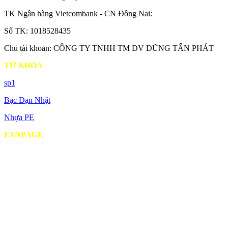
TK Ngân hàng Vietcombank - CN Đồng Nai:
Số TK: 1018528435
Chủ tài khoản: CÔNG TY TNHH TM DV DŨNG TẤN PHÁT
TỪ KHÓA
sp1
Bạc Đạn Nhật
Nhựa PE
FANPAGE