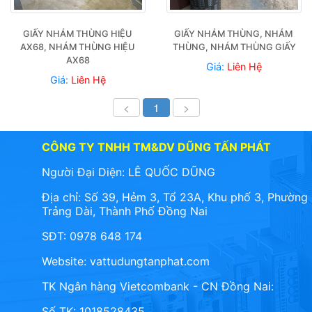
GIẤY NHÁM THÙNG HIỆU 
GIẤY NHÁM THÙNG, NHÁM 
AX68, NHÁM THÙNG HIỆU 
THÙNG, NHÁM THÙNG GIẤY
AX68
Giá:
Liên Hệ
Giá:
Liên Hệ
<
1
>
CÔNG TY TNHH TM&DV DŨNG TẤN PHÁT
Người Đại Diện: LÊ QUỐC DŨNG
Địa chỉ: Số 39, Hẻm 3, Tổ 23A, Khu phố 3, Phường
Trảng Dài, Thành Phố Đồng Nai
SĐT: 0978 648 174
Website:
vattudungtanphat.com
TK Ngân hàng Vietcombank - CN Đồng Nai:
Số TK: 1018528435