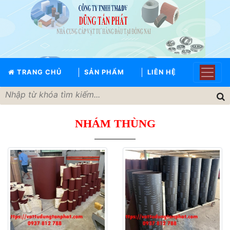
TRANG
CHỦ
GIỚI
TRANG CHỦ
SẢN PHẨM
LIÊN HỆ
THIỆU
SẢN
PHẨM
NHÁM THÙNG
THƯƠNG
HIỆU
TIN
TỨC
LIÊN
HỆ