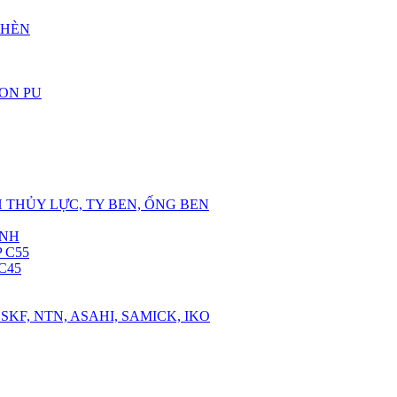
CHÈN
RON PU
 THỦY LỰC, TY BEN, ỐNG BEN
ANH
 C55
C45
SKF, NTN, ASAHI, SAMICK, IKO