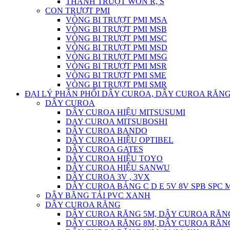
THANH TRƯỢT WON R, S
CON TRƯỢT PMI
VÒNG BI TRƯỢT PMI MSA
VÒNG BI TRƯỢT PMI MSB
VÒNG BI TRƯỢT PMI MSC
VÒNG BI TRƯỢT PMI MSD
VÒNG BI TRƯỢT PMI MSG
VÒNG BI TRƯỢT PMI MSR
VÒNG BI TRƯỢT PMI SME
VÒNG BI TRƯỢT PMI SMR
ĐẠI LÝ PHÂN PHỐI DÂY CUROA, DÂY CUROA RĂNG
DÂY CUROA
DÂY CUROA HIỆU MITSUSUMI
DAY CUROA MITSUBOSHI
DÂY CUROA BANDO
DÂY CUROA HIỆU OPTIBEL
DÂY CUROA GATES
DÂY CUROA HIỆU TOYO
DÂY CUROA HIỆU SANWU
DÂY CUROA 3V , 3VX
DÂY CUROA BẢNG C D E 5V 8V SPB SPC
DÂY BĂNG TẢI PVC XANH
DÂY CUROA RĂNG
DÂY CUROA RĂNG 5M, DÂY CUROA RĂN
DÂY CUROA RĂNG 8M, DÂY CUROA RĂN