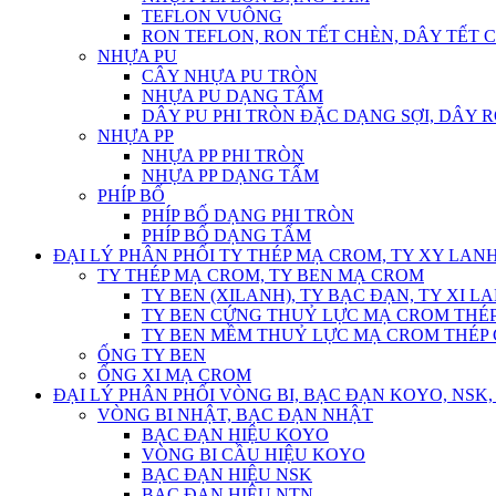
TEFLON VUÔNG
RON TEFLON, RON TẾT CHÈN, DÂY TẾT 
NHỰA PU
CÂY NHỰA PU TRÒN
NHỰA PU DẠNG TẤM
DÂY PU PHI TRÒN ĐẶC DẠNG SỢI, DÂY 
NHỰA PP
NHỰA PP PHI TRÒN
NHỰA PP DẠNG TẤM
PHÍP BỐ
PHÍP BỐ DẠNG PHI TRÒN
PHÍP BỐ DẠNG TẤM
ĐẠI LÝ PHÂN PHỐI TY THÉP MẠ CROM, TY XY LANH
TY THÉP MẠ CROM, TY BEN MẠ CROM
TY BEN (XILANH), TY BẠC ĐẠN, TY XI L
TY BEN CỨNG THUỶ LỰC MẠ CROM THÉP
TY BEN MỀM THUỶ LỰC MẠ CROM THÉP 
ỐNG TY BEN
ỐNG XI MẠ CROM
ĐẠI LÝ PHÂN PHỐI VÒNG BI, BẠC ĐẠN KOYO, NSK, 
VÒNG BI NHẬT, BẠC ĐẠN NHẬT
BẠC ĐẠN HIỆU KOYO
VÒNG BI CẦU HIỆU KOYO
BẠC ĐẠN HIỆU NSK
BẠC ĐẠN HIỆU NTN