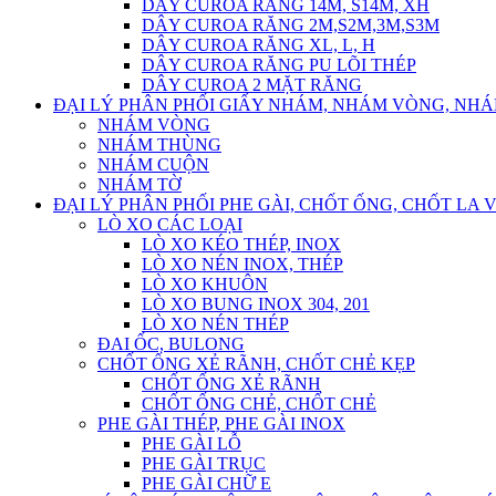
DÂY CUROA RĂNG 14M, S14M, XH
DÂY CUROA RĂNG 2M,S2M,3M,S3M
DÂY CUROA RĂNG XL, L, H
DÂY CUROA RĂNG PU LÕI THÉP
DÂY CUROA 2 MẶT RĂNG
ĐẠI LÝ PHÂN PHỐI GIẤY NHÁM, NHÁM VÒNG, NH
NHÁM VÒNG
NHÁM THÙNG
NHÁM CUỘN
NHÁM TỜ
ĐẠI LÝ PHÂN PHỐI PHE GÀI, CHỐT ỐNG, CHỐT LA 
LÒ XO CÁC LOẠI
LÒ XO KÉO THÉP, INOX
LÒ XO NÉN INOX, THÉP
LÒ XO KHUÔN
LÒ XO BUNG INOX 304, 201
LÒ XO NÉN THÉP
ĐAI ỐC, BULONG
CHỐT ỐNG XẺ RÃNH, CHỐT CHẺ KẸP
CHỐT ỐNG XẺ RÃNH
CHỐT ỐNG CHẺ, CHỐT CHẺ
PHE GÀI THÉP, PHE GÀI INOX
PHE GÀI LỖ
PHE GÀI TRỤC
PHE GÀI CHỮ E