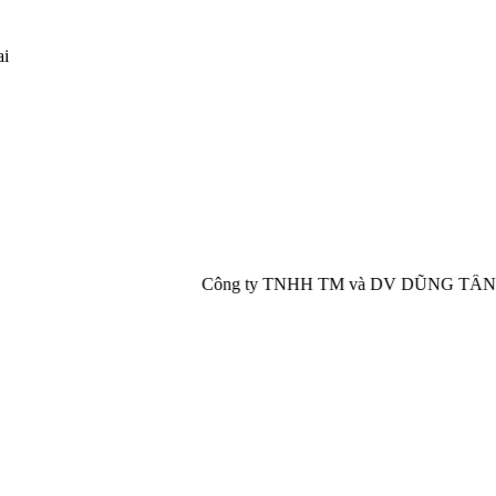
ai
Công ty TNHH TM và DV DŨNG TẤN PHÁT chuyên cung 