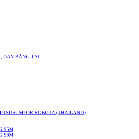
, DÂY BĂNG TẢI
 MITSUSUMI OR ROBOTA (THAILAND)
G S5M
G S8M