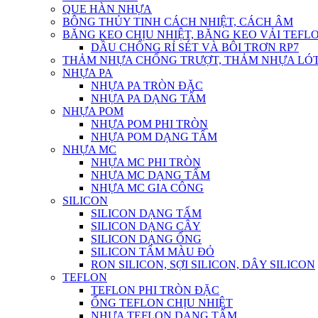
QUE HÀN NHỰA
BÔNG THỦY TINH CÁCH NHIỆT, CÁCH ÂM
BĂNG KEO CHỊU NHIỆT, BĂNG KEO VẢI TEFLO
DẦU CHỐNG RỈ SÉT VÀ BÔI TRƠN RP7
THẢM NHỰA CHỐNG TRƯỢT, THẢM NHỰA LÓT
NHỰA PA
NHỰA PA TRÒN ĐẶC
NHỰA PA DẠNG TẤM
NHỰA POM
NHỰA POM PHI TRÒN
NHỰA POM DẠNG TẤM
NHỰA MC
NHỰA MC PHI TRÒN
NHỰA MC DẠNG TẤM
NHỰA MC GIA CÔNG
SILICON
SILICON DẠNG TẤM
SILICON DẠNG CÂY
SILICON DẠNG ỐNG
SILICON TẤM MÀU ĐỎ
RON SILICON, SỢI SILICON, DÂY SILICON
TEFLON
TEFLON PHI TRÒN ĐẶC
ỐNG TEFLON CHỊU NHIỆT
NHỰA TEFLON DẠNG TẤM