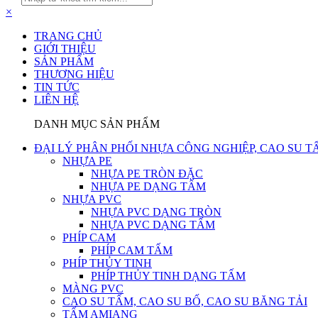
×
TRANG CHỦ
GIỚI THIỆU
SẢN PHẨM
THƯƠNG HIỆU
TIN TỨC
LIÊN HỆ
DANH MỤC SẢN PHẨM
ĐẠI LÝ PHÂN PHỐI NHỰA CÔNG NGHIỆP, CAO SU T
NHỰA PE
NHỰA PE TRÒN ĐẶC
NHỰA PE DẠNG TẤM
NHỰA PVC
NHỰA PVC DẠNG TRÒN
NHỰA PVC DẠNG TẤM
PHÍP CAM
PHÍP CAM TẤM
PHÍP THỦY TINH
PHÍP THỦY TINH DẠNG TẤM
MÀNG PVC
CAO SU TẤM, CAO SU BỐ, CAO SU BĂNG TẢI
TẤM AMIANG