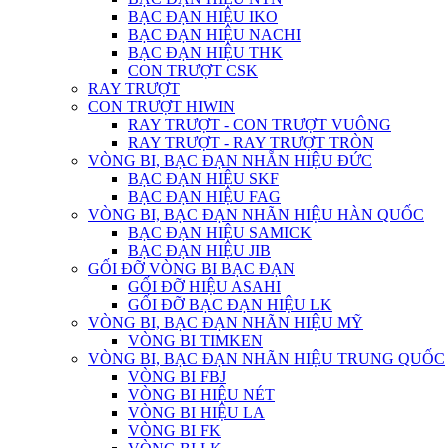
BẠC ĐẠN HIỆU IKO
BẠC ĐẠN HIỆU NACHI
BẠC ĐẠN HIỆU THK
CON TRƯỢT CSK
RAY TRƯỢT
CON TRƯỢT HIWIN
RAY TRƯỢT - CON TRƯỢT VUÔNG
RAY TRƯỢT - RAY TRƯỢT TRÒN
VÒNG BI, BẠC ĐẠN NHẴN HIỆU ĐỨC
BẠC ĐẠN HIỆU SKF
BẠC ĐẠN HIỆU FAG
VÒNG BI, BẠC ĐẠN NHÃN HIỆU HÀN QUỐC
BẠC ĐẠN HIỆU SAMICK
BẠC ĐẠN HIỆU JIB
GỐI ĐỠ VÒNG BI BẠC ĐẠN
GỐI ĐỠ HIỆU ASAHI
GỐI ĐỠ BẠC ĐẠN HIỆU LK
VÒNG BI, BẠC ĐẠN NHÃN HIỆU MỸ
VÒNG BI TIMKEN
VÒNG BI, BẠC ĐẠN NHÃN HIỆU TRUNG QUỐC
VÒNG BI FBJ
VÒNG BI HIỆU NÉT
VÒNG BI HIỆU LA
VÒNG BI FK