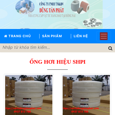
TRANG
CHỦ
GIỚI
TRANG CHỦ
SẢN PHẨM
LIÊN HỆ
THIỆU
SẢN
PHẨM
ỐNG HƠI HIỆU SHPI
THƯƠNG
HIỆU
TIN
TỨC
LIÊN
HỆ