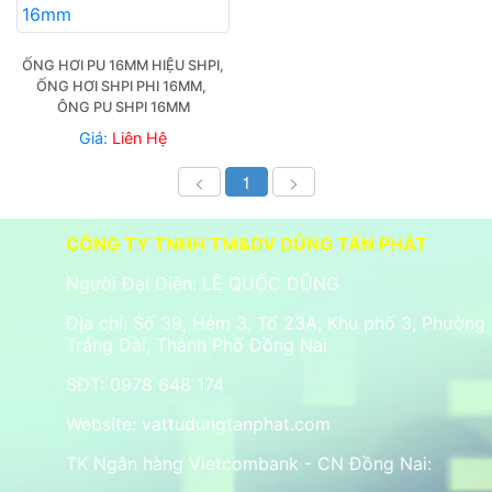
ỐNG HƠI PU 16MM HIỆU SHPI, 
ỐNG HƠI SHPI PHI 16MM, 
ÔNG PU SHPI 16MM
Giá:
Liên Hệ
<
1
>
CÔNG TY TNHH TM&DV DŨNG TẤN PHÁT
Người Đại Diện: LÊ QUỐC DŨNG
Địa chỉ: Số 39, Hẻm 3, Tổ 23A, Khu phố 3, Phường
Trảng Dài, Thành Phố Đồng Nai
SĐT: 0978 648 174
Website:
vattudungtanphat.com
TK Ngân hàng Vietcombank - CN Đồng Nai: