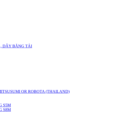
, DÂY BĂNG TẢI
 MITSUSUMI OR ROBOTA (THAILAND)
G S5M
G S8M