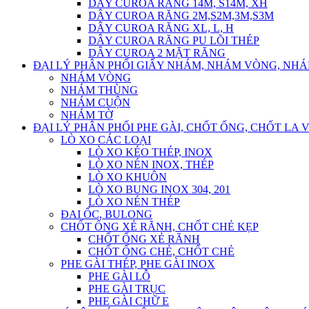
DÂY CUROA RĂNG 14M, S14M, XH
DÂY CUROA RĂNG 2M,S2M,3M,S3M
DÂY CUROA RĂNG XL, L, H
DÂY CUROA RĂNG PU LÕI THÉP
DÂY CUROA 2 MẶT RĂNG
ĐẠI LÝ PHÂN PHỐI GIẤY NHÁM, NHÁM VÒNG, NH
NHÁM VÒNG
NHÁM THÙNG
NHÁM CUỘN
NHÁM TỜ
ĐẠI LÝ PHÂN PHỐI PHE GÀI, CHỐT ỐNG, CHỐT LA 
LÒ XO CÁC LOẠI
LÒ XO KÉO THÉP, INOX
LÒ XO NÉN INOX, THÉP
LÒ XO KHUÔN
LÒ XO BUNG INOX 304, 201
LÒ XO NÉN THÉP
ĐAI ỐC, BULONG
CHỐT ỐNG XẺ RÃNH, CHỐT CHẺ KẸP
CHỐT ỐNG XẺ RÃNH
CHỐT ỐNG CHẺ, CHỐT CHẺ
PHE GÀI THÉP, PHE GÀI INOX
PHE GÀI LỖ
PHE GÀI TRỤC
PHE GÀI CHỮ E