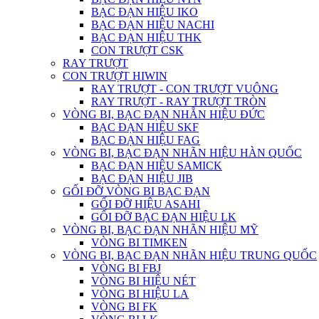
BẠC ĐẠN HIỆU IKO
BẠC ĐẠN HIỆU NACHI
BẠC ĐẠN HIỆU THK
CON TRƯỢT CSK
RAY TRƯỢT
CON TRƯỢT HIWIN
RAY TRƯỢT - CON TRƯỢT VUÔNG
RAY TRƯỢT - RAY TRƯỢT TRÒN
VÒNG BI, BẠC ĐẠN NHẴN HIỆU ĐỨC
BẠC ĐẠN HIỆU SKF
BẠC ĐẠN HIỆU FAG
VÒNG BI, BẠC ĐẠN NHÃN HIỆU HÀN QUỐC
BẠC ĐẠN HIỆU SAMICK
BẠC ĐẠN HIỆU JIB
GỐI ĐỠ VÒNG BI BẠC ĐẠN
GỐI ĐỠ HIỆU ASAHI
GỐI ĐỠ BẠC ĐẠN HIỆU LK
VÒNG BI, BẠC ĐẠN NHÃN HIỆU MỸ
VÒNG BI TIMKEN
VÒNG BI, BẠC ĐẠN NHÃN HIỆU TRUNG QUỐC
VÒNG BI FBJ
VÒNG BI HIỆU NÉT
VÒNG BI HIỆU LA
VÒNG BI FK