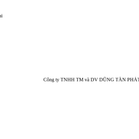
ai
Công ty TNHH TM và DV DŨNG TẤN PHÁT chuyên cung cấp, p