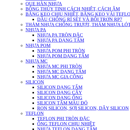
QUE HÀN NHỰA
BÔNG THỦY TINH CÁCH NHIỆT, CÁCH ÂM
BĂNG KEO CHỊU NHIỆT, BĂNG KEO VẢI TEFLO
DẦU CHỐNG RỈ SÉT VÀ BÔI TRƠN RP7
THẢM NHỰA CHỐNG TRƯỢT, THẢM NHỰA LÓT
NHỰA PA
NHỰA PA TRÒN ĐẶC
NHỰA PA DẠNG TẤM
NHỰA POM
NHỰA POM PHI TRÒN
NHỰA POM DẠNG TẤM
NHỰA MC
NHỰA MC PHI TRÒN
NHỰA MC DẠNG TẤM
NHỰA MC GIA CÔNG
SILICON
SILICON DẠNG TẤM
SILICON DẠNG CÂY
SILICON DẠNG ỐNG
SILICON TẤM MÀU ĐỎ
RON SILICON, SỢI SILICON, DÂY SILICON
TEFLON
TEFLON PHI TRÒN ĐẶC
ỐNG TEFLON CHỊU NHIỆT
NHỰA TEFLON DẠNG TẤM