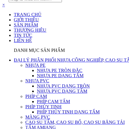
×
TRANG CHỦ
GIỚI THIỆU
SẢN PHẨM
THƯƠNG HIỆU
TIN TỨC
LIÊN HỆ
DANH MỤC SẢN PHẨM
ĐẠI LÝ PHÂN PHỐI NHỰA CÔNG NGHIỆP, CAO SU T
NHỰA PE
NHỰA PE TRÒN ĐẶC
NHỰA PE DẠNG TẤM
NHỰA PVC
NHỰA PVC DẠNG TRÒN
NHỰA PVC DẠNG TẤM
PHÍP CAM
PHÍP CAM TẤM
PHÍP THỦY TINH
PHÍP THỦY TINH DẠNG TẤM
MÀNG PVC
CAO SU TẤM, CAO SU BỐ, CAO SU BĂNG TẢI
TẤM AMIANG