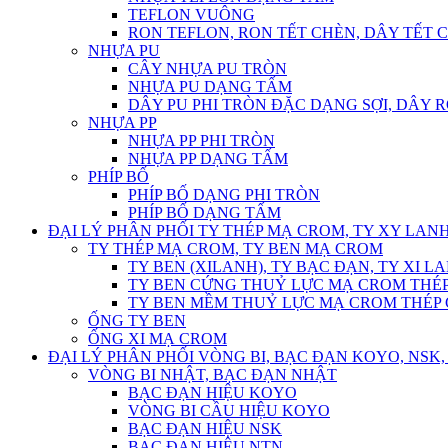
TEFLON VUÔNG
RON TEFLON, RON TẾT CHÈN, DÂY TẾT 
NHỰA PU
CÂY NHỰA PU TRÒN
NHỰA PU DẠNG TẤM
DÂY PU PHI TRÒN ĐẶC DẠNG SỢI, DÂY 
NHỰA PP
NHỰA PP PHI TRÒN
NHỰA PP DẠNG TẤM
PHÍP BỐ
PHÍP BỐ DẠNG PHI TRÒN
PHÍP BỐ DẠNG TẤM
ĐẠI LÝ PHÂN PHỐI TY THÉP MẠ CROM, TY XY LANH
TY THÉP MẠ CROM, TY BEN MẠ CROM
TY BEN (XILANH), TY BẠC ĐẠN, TY XI L
TY BEN CỨNG THUỶ LỰC MẠ CROM THÉP
TY BEN MỀM THUỶ LỰC MẠ CROM THÉP 
ỐNG TY BEN
ỐNG XI MẠ CROM
ĐẠI LÝ PHÂN PHỐI VÒNG BI, BẠC ĐẠN KOYO, NSK, 
VÒNG BI NHẬT, BẠC ĐẠN NHẬT
BẠC ĐẠN HIỆU KOYO
VÒNG BI CẦU HIỆU KOYO
BẠC ĐẠN HIỆU NSK
BẠC ĐẠN HIỆU NTN