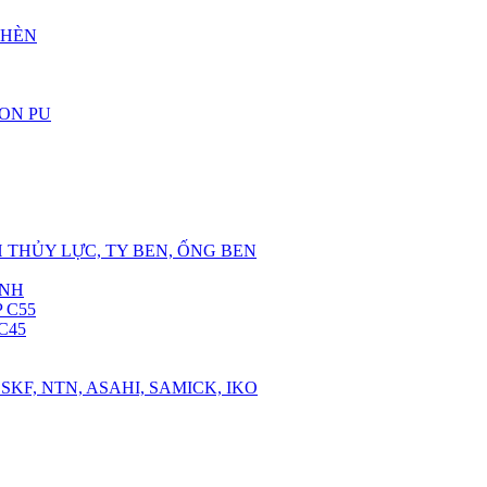
CHÈN
RON PU
 THỦY LỰC, TY BEN, ỐNG BEN
ANH
 C55
C45
SKF, NTN, ASAHI, SAMICK, IKO