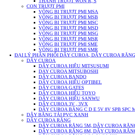
THANH TRƯỢT WON R, S
CON TRƯỢT PMI
VÒNG BI TRƯỢT PMI MSA
VÒNG BI TRƯỢT PMI MSB
VÒNG BI TRƯỢT PMI MSC
VÒNG BI TRƯỢT PMI MSD
VÒNG BI TRƯỢT PMI MSG
VÒNG BI TRƯỢT PMI MSR
VÒNG BI TRƯỢT PMI SME
VÒNG BI TRƯỢT PMI SMR
ĐẠI LÝ PHÂN PHỐI DÂY CUROA, DÂY CUROA RĂNG
DÂY CUROA
DÂY CUROA HIỆU MITSUSUMI
DAY CUROA MITSUBOSHI
DÂY CUROA BANDO
DÂY CUROA HIỆU OPTIBEL
DÂY CUROA GATES
DÂY CUROA HIỆU TOYO
DÂY CUROA HIỆU SANWU
DÂY CUROA 3V , 3VX
DÂY CUROA BẢNG C D E 5V 8V SPB SPC
DÂY BĂNG TẢI PVC XANH
DÂY CUROA RĂNG
DÂY CUROA RĂNG 5M, DÂY CUROA RĂN
DÂY CUROA RĂNG 8M, DÂY CUROA RĂN