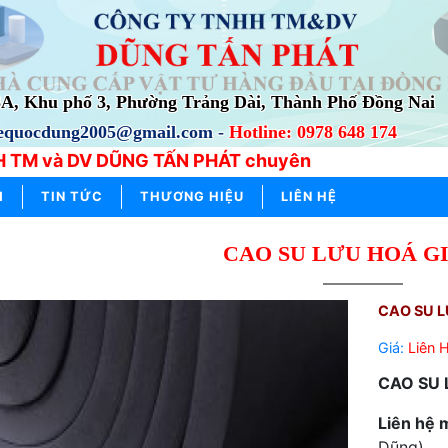
3A, Khu phố 3, Phường Trảng Dài, Thành Phố Đồng Nai
lequocdung2005@gmail.com -
Hotline: 0978 648 174
 TM và DV DŨNG TẤN PHÁT chuyên cung cấp, phân phố
M
TIN TỨC
THƯƠNG HIỆU
LIÊN HỆ
CAO SU LƯU HOÁ G
CAO SU L
Giá:
Liên 
CAO SU
Liên hệ 
Dũng)