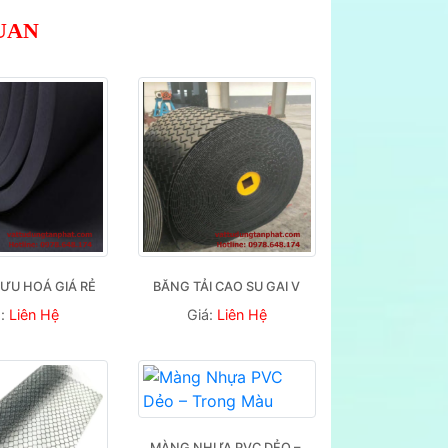
UAN
LƯU HOÁ GIÁ RẺ
BĂNG TẢI CAO SU GAI V
á:
Liên Hệ
Giá:
Liên Hệ
MÀNG NHỰA PVC DẺO – 