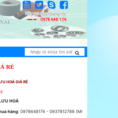
Hãy gọi cho chúng tôi
0978 648 174
i thiết bị công nghiệp của nhiều hãng nổi tiếng t
IÁ RẺ
ƯU HOÁ GIÁ RẺ
Hệ
 LƯU HOÁ
mua hàng
: 0978648174 - 0937812788 (Mr