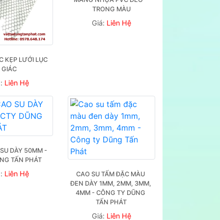
TRONG MÀU
Giá:
Liên Hệ
 KẸP LƯỚI LỤC 
GIÁC
á:
Liên Hệ
SU DÀY 50MM - 
NG TẤN PHÁT
á:
Liên Hệ
CAO SU TẤM ĐẶC MÀU 
ĐEN DÀY 1MM, 2MM, 3MM, 
4MM - CÔNG TY DŨNG 
TẤN PHÁT
Giá:
Liên Hệ