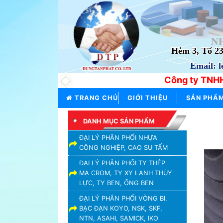
TRANG
CHỦ
Hẻm 3, Tổ 2
Email: 
GIỚI
THIỆU
Công ty TNHH
SẢN
TRANG CHỦ
GIỚI THIỆU
SẢN PHẨ
PHẨM
THƯƠNG
DANH MỤC SẢN PHẨM
HIỆU
ĐẠI LÝ PHÂN PHỐI NHỰA
CÔNG NGHIỆP, CAO SU TẤM
TIN
TỨC
ĐẠI LÝ PHÂN PHỐI TY THÉP
MẠ CROM, TY XY LANH THỦY
LIÊN
LỰC, TY BEN, ỐNG BEN
HỆ
ĐẠI LÝ PHÂN PHỐI VÒNG BI,
BẠC ĐẠN KOYO, NSK, SKF,
NTN, ASAHI, SAMICK, IKO