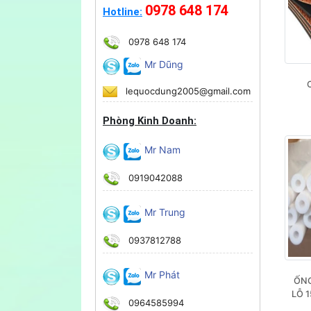
0978 648 174
Hotline:
0978 648 174
Mr Dũng
lequocdung2005@gmail.com
Phòng Kinh Doanh:
Mr Nam
0919042088
Mr Trung
0937812788
Mr Phát
ỐNG
LỖ 
0964585994