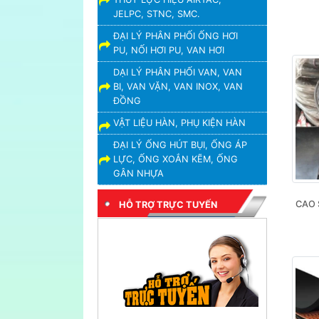
JELPC, STNC, SMC.
ĐẠI LÝ PHÂN PHỐI ỐNG HƠI
PU, NỐI HƠI PU, VAN HƠI
DẠI LÝ PHÂN PHỐI VAN, VAN
BI, VAN VẶN, VAN INOX, VAN
ĐỒNG
VẬT LIỆU HÀN, PHỤ KIỆN HÀN
ĐẠI LÝ ỐNG HÚT BỤI, ỐNG ÁP
LỰC, ỐNG XOẮN KẼM, ỐNG
GÂN NHỰA
CAO 
HỖ TRỢ TRỰC TUYẾN