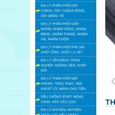
ĐẠI LÝ PHÂN PHỐI DÂY
CUROA, DÂY CUROA RĂNG,
DÂY BĂNG TẢI
ĐẠI LÝ PHÂN PHỐI GIẤY
NHÁM, NHÁM VÒNG, NHÁM
BĂNG, NHÁM THÙNG, NHÁM
VẢI, NHÁM CUỘN
ĐẠI LÝ PHÂN PHỐI PHE GÀI,
CHỐT ỐNG, CHỐT LA VÉT
ĐẠI LÝ SÊN(XÍCH) CÔNG
NGHIỆP, NHÔNG SÊN, KHỚP
NỐI
ĐẠI LÝ PHÂN PHỐI MŨI
KHOAN, TARO, PHAY, MŨI
KHOÁT LỖ, MẢNH DAO TIỆN
DẦU CHỐNG RỈ RP7, WD40,
TH
CANA, KEO CÁC LOẠI
ĐẠI LÝ KHÍ NÉN, KHÍ NÉN
THỦY LỰC HIỆU AIRTAC,