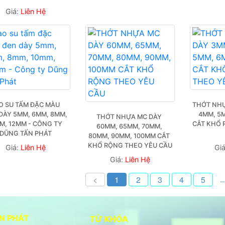
Giá:
Liên Hệ
O SU TẤM ĐẶC MÀU 
THỚT NHỰ
DÀY 5MM, 6MM, 8MM, 
4MM, 5M
THỚT NHỰA MC DÀY 
M, 12MM - CÔNG TY 
CẮT KHỔ 
60MM, 65MM, 70MM, 
DŨNG TẤN PHÁT
80MM, 90MM, 100MM CẮT 
KHỔ RỘNG THEO YÊU CẦU
Giá:
Liên Hệ
Gi
Giá:
Liên Hệ
..
<
1
2
3
4
5
N PHÁT
TỪ KHÓA