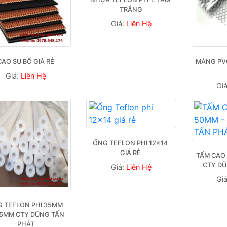
TRẮNG
Giá:
Liên Hệ
CAO SU BỐ GIÁ RẺ
MÀNG PVC
Giá:
Liên Hệ
Gi
ỐNG TEFLON PHI 12×14 
GIÁ RẺ 
TẤM CAO 
CTY DŨ
Giá:
Liên Hệ
Gi
 TEFLON PHI 35MM 
15MM CTY DŨNG TẤN 
PHÁT