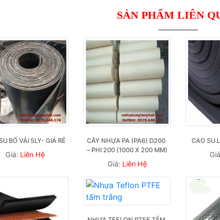
SẢN PHẨM LIÊN Q
SU BỐ VẢI 5LY- GIÁ RẺ
CÂY NHỰA PA (PA6) D200 
CAO SU 
– PHI 200 (1000 X 200 MM)
Giá:
Liên Hệ
Gi
Giá:
Liên Hệ
NHỰA TEFLON PTFE TẤM 