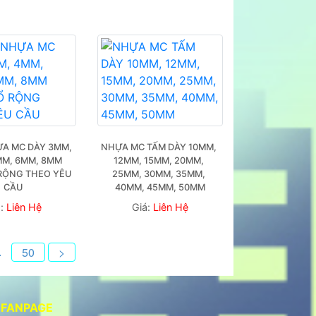
A MC DÀY 3MM, 
NHỰA MC TẤM DÀY 10MM, 
M, 6MM, 8MM 
12MM, 15MM, 20MM, 
RỘNG THEO YÊU 
25MM, 30MM, 35MM, 
CẦU
40MM, 45MM, 50MM
á:
Liên Hệ
Giá:
Liên Hệ
.
50
>
FANPAGE