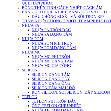
QUE HÀN NHỰA
BÔNG THỦY TINH CÁCH NHIỆT, CÁCH ÂM
BĂNG KEO CHỊU NHIỆT, BĂNG KEO VẢI TEFLO
DẦU CHỐNG RỈ SÉT VÀ BÔI TRƠN RP7
THẢM NHỰA CHỐNG TRƯỢT, THẢM NHỰA LÓT
NHỰA PA
NHỰA PA TRÒN ĐẶC
NHỰA PA DẠNG TẤM
NHỰA POM
NHỰA POM PHI TRÒN
NHỰA POM DẠNG TẤM
NHỰA MC
NHỰA MC PHI TRÒN
NHỰA MC DẠNG TẤM
NHỰA MC GIA CÔNG
SILICON
SILICON DẠNG TẤM
SILICON DẠNG CÂY
SILICON DẠNG ỐNG
SILICON TẤM MÀU ĐỎ
RON SILICON, SỢI SILICON, DÂY SILICON
TEFLON
TEFLON PHI TRÒN ĐẶC
ỐNG TEFLON CHỊU NHIỆT
NHỰA TEFLON DẠNG TẤM