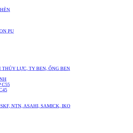
CHÈN
RON PU
 THỦY LỰC, TY BEN, ỐNG BEN
ANH
 C55
C45
SKF, NTN, ASAHI, SAMICK, IKO