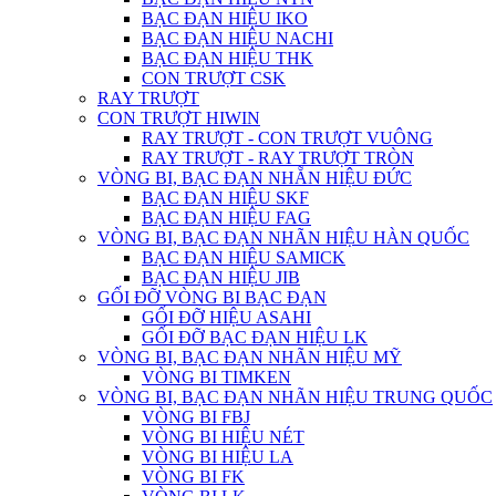
BẠC ĐẠN HIỆU IKO
BẠC ĐẠN HIỆU NACHI
BẠC ĐẠN HIỆU THK
CON TRƯỢT CSK
RAY TRƯỢT
CON TRƯỢT HIWIN
RAY TRƯỢT - CON TRƯỢT VUÔNG
RAY TRƯỢT - RAY TRƯỢT TRÒN
VÒNG BI, BẠC ĐẠN NHẴN HIỆU ĐỨC
BẠC ĐẠN HIỆU SKF
BẠC ĐẠN HIỆU FAG
VÒNG BI, BẠC ĐẠN NHÃN HIỆU HÀN QUỐC
BẠC ĐẠN HIỆU SAMICK
BẠC ĐẠN HIỆU JIB
GỐI ĐỠ VÒNG BI BẠC ĐẠN
GỐI ĐỠ HIỆU ASAHI
GỐI ĐỠ BẠC ĐẠN HIỆU LK
VÒNG BI, BẠC ĐẠN NHÃN HIỆU MỸ
VÒNG BI TIMKEN
VÒNG BI, BẠC ĐẠN NHÃN HIỆU TRUNG QUỐC
VÒNG BI FBJ
VÒNG BI HIỆU NÉT
VÒNG BI HIỆU LA
VÒNG BI FK