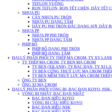
TEFLON VUÔNG
RON TEFLON, RON TẾT CHÈN, DÂY TẾT 
NHỰA PU
CÂY NHỰA PU TRÒN
NHỰA PU DẠNG TẤM
DÂY PU PHI TRÒN ĐẶC DẠNG SỢI, DÂY 
NHỰA PP
NHỰA PP PHI TRÒN
NHỰA PP DẠNG TẤM
PHÍP BỐ
PHÍP BỐ DẠNG PHI TRÒN
PHÍP BỐ DẠNG TẤM
ĐẠI LÝ PHÂN PHỐI TY THÉP MẠ CROM, TY XY LANH
TY THÉP MẠ CROM, TY BEN MẠ CROM
TY BEN (XILANH), TY BẠC ĐẠN, TY XI L
TY BEN CỨNG THUỶ LỰC MẠ CROM THÉP
TY BEN MỀM THUỶ LỰC MẠ CROM THÉP 
ỐNG TY BEN
ỐNG XI MẠ CROM
ĐẠI LÝ PHÂN PHỐI VÒNG BI, BẠC ĐẠN KOYO, NSK, 
VÒNG BI NHẬT, BẠC ĐẠN NHẬT
BẠC ĐẠN HIỆU KOYO
VÒNG BI CẦU HIỆU KOYO
BẠC ĐẠN HIỆU NSK
BẠC ĐẠN HIỆU NTN