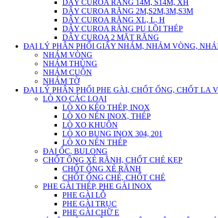
DÂY CUROA RĂNG 14M, S14M, XH
DÂY CUROA RĂNG 2M,S2M,3M,S3M
DÂY CUROA RĂNG XL, L, H
DÂY CUROA RĂNG PU LÕI THÉP
DÂY CUROA 2 MẶT RĂNG
ĐẠI LÝ PHÂN PHỐI GIẤY NHÁM, NHÁM VÒNG, NH
NHÁM VÒNG
NHÁM THÙNG
NHÁM CUỘN
NHÁM TỜ
ĐẠI LÝ PHÂN PHỐI PHE GÀI, CHỐT ỐNG, CHỐT LA 
LÒ XO CÁC LOẠI
LÒ XO KÉO THÉP, INOX
LÒ XO NÉN INOX, THÉP
LÒ XO KHUÔN
LÒ XO BUNG INOX 304, 201
LÒ XO NÉN THÉP
ĐAI ỐC, BULONG
CHỐT ỐNG XẺ RÃNH, CHỐT CHẺ KẸP
CHỐT ỐNG XẺ RÃNH
CHỐT ỐNG CHẺ, CHỐT CHẺ
PHE GÀI THÉP, PHE GÀI INOX
PHE GÀI LỖ
PHE GÀI TRỤC
PHE GÀI CHỮ E