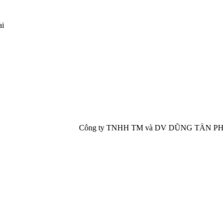
ai
Công ty TNHH TM và DV DŨNG TẤN PHÁT chuyên cung cấp,