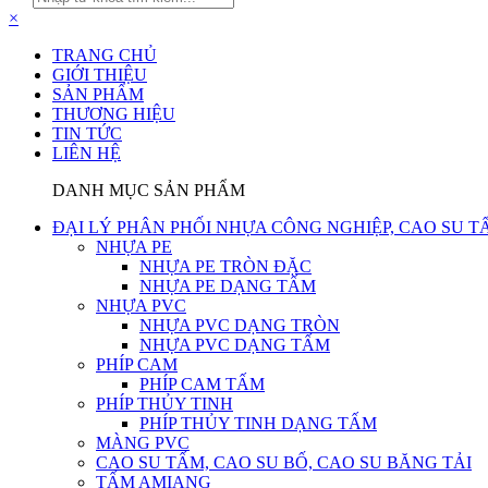
×
TRANG CHỦ
GIỚI THIỆU
SẢN PHẨM
THƯƠNG HIỆU
TIN TỨC
LIÊN HỆ
DANH MỤC SẢN PHẨM
ĐẠI LÝ PHÂN PHỐI NHỰA CÔNG NGHIỆP, CAO SU T
NHỰA PE
NHỰA PE TRÒN ĐẶC
NHỰA PE DẠNG TẤM
NHỰA PVC
NHỰA PVC DẠNG TRÒN
NHỰA PVC DẠNG TẤM
PHÍP CAM
PHÍP CAM TẤM
PHÍP THỦY TINH
PHÍP THỦY TINH DẠNG TẤM
MÀNG PVC
CAO SU TẤM, CAO SU BỐ, CAO SU BĂNG TẢI
TẤM AMIANG