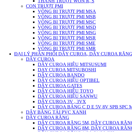
THANH TRƯỢT WON R, S
CON TRƯỢT PMI
VÒNG BI TRƯỢT PMI MSA
VÒNG BI TRƯỢT PMI MSB
VÒNG BI TRƯỢT PMI MSC
VÒNG BI TRƯỢT PMI MSD
VÒNG BI TRƯỢT PMI MSG
VÒNG BI TRƯỢT PMI MSR
VÒNG BI TRƯỢT PMI SME
VÒNG BI TRƯỢT PMI SMR
ĐẠI LÝ PHÂN PHỐI DÂY CUROA, DÂY CUROA RĂNG
DÂY CUROA
DÂY CUROA HIỆU MITSUSUMI
DAY CUROA MITSUBOSHI
DÂY CUROA BANDO
DÂY CUROA HIỆU OPTIBEL
DÂY CUROA GATES
DÂY CUROA HIỆU TOYO
DÂY CUROA HIỆU SANWU
DÂY CUROA 3V , 3VX
DÂY CUROA BẢNG C D E 5V 8V SPB SPC
DÂY BĂNG TẢI PVC XANH
DÂY CUROA RĂNG
DÂY CUROA RĂNG 5M, DÂY CUROA RĂN
DÂY CUROA RĂNG 8M, DÂY CUROA RĂN