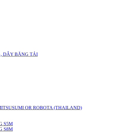
, DÂY BĂNG TẢI
 MITSUSUMI OR ROBOTA (THAILAND)
G S5M
G S8M