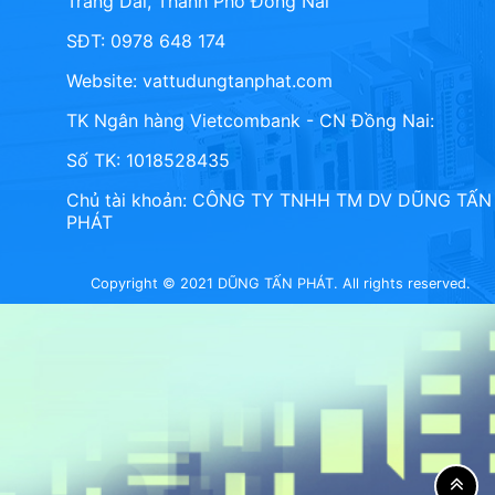
Trảng Dài, Thành Phố Đồng Nai
SĐT: 0978 648 174
Website:
vattudungtanphat.com
TK Ngân hàng Vietcombank - CN Đồng Nai:
Số TK: 1018528435
Chủ tài khoản: CÔNG TY TNHH TM DV DŨNG TẤN
PHÁT
Copyright © 2021 DŨNG TẤN PHÁT. All rights reserved.