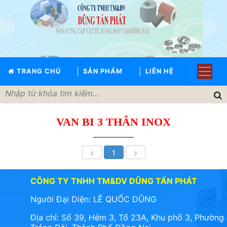
TRANG
CHỦ
GIỚI
TRANG CHỦ
SẢN PHẨM
LIÊN HỆ
THIỆU
SẢN
PHẨM
VAN BI 3 THÂN INOX
THƯƠNG
HIỆU
<
1
>
TIN
TỨC
LIÊN
CÔNG TY TNHH TM&DV DŨNG TẤN PHÁT
HỆ
Người Đại Diện: LÊ QUỐC DŨNG
Địa chỉ: Số 39, Hẻm 3, Tổ 23A, Khu phố 3, Phường