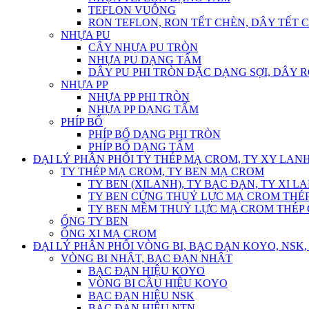
TEFLON VUÔNG
RON TEFLON, RON TẾT CHÈN, DÂY TẾT 
NHỰA PU
CÂY NHỰA PU TRÒN
NHỰA PU DẠNG TẤM
DÂY PU PHI TRÒN ĐẶC DẠNG SỢI, DÂY 
NHỰA PP
NHỰA PP PHI TRÒN
NHỰA PP DẠNG TẤM
PHÍP BỐ
PHÍP BỐ DẠNG PHI TRÒN
PHÍP BỐ DẠNG TẤM
ĐẠI LÝ PHÂN PHỐI TY THÉP MẠ CROM, TY XY LANH
TY THÉP MẠ CROM, TY BEN MẠ CROM
TY BEN (XILANH), TY BẠC ĐẠN, TY XI L
TY BEN CỨNG THUỶ LỰC MẠ CROM THÉP
TY BEN MỀM THUỶ LỰC MẠ CROM THÉP 
ỐNG TY BEN
ỐNG XI MẠ CROM
ĐẠI LÝ PHÂN PHỐI VÒNG BI, BẠC ĐẠN KOYO, NSK, 
VÒNG BI NHẬT, BẠC ĐẠN NHẬT
BẠC ĐẠN HIỆU KOYO
VÒNG BI CẦU HIỆU KOYO
BẠC ĐẠN HIỆU NSK
BẠC ĐẠN HIỆU NTN