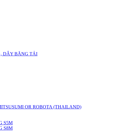
, DÂY BĂNG TẢI
 MITSUSUMI OR ROBOTA (THAILAND)
G S5M
G S8M