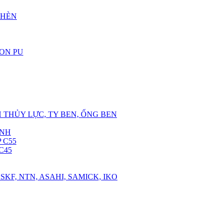
CHÈN
RON PU
 THỦY LỰC, TY BEN, ỐNG BEN
ANH
 C55
C45
SKF, NTN, ASAHI, SAMICK, IKO