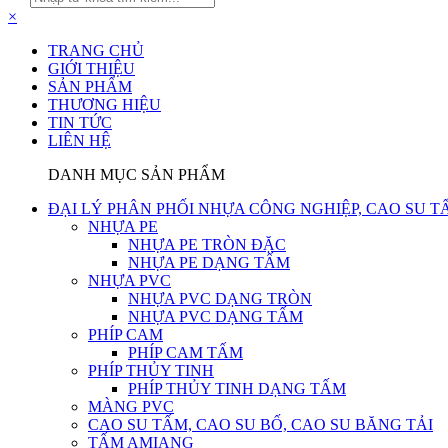
×
TRANG CHỦ
GIỚI THIỆU
SẢN PHẨM
THƯƠNG HIỆU
TIN TỨC
LIÊN HỆ
DANH MỤC SẢN PHẨM
ĐẠI LÝ PHÂN PHỐI NHỰA CÔNG NGHIỆP, CAO SU T
NHỰA PE
NHỰA PE TRÒN ĐẶC
NHỰA PE DẠNG TẤM
NHỰA PVC
NHỰA PVC DẠNG TRÒN
NHỰA PVC DẠNG TẤM
PHÍP CAM
PHÍP CAM TẤM
PHÍP THỦY TINH
PHÍP THỦY TINH DẠNG TẤM
MÀNG PVC
CAO SU TẤM, CAO SU BỐ, CAO SU BĂNG TẢI
TẤM AMIANG