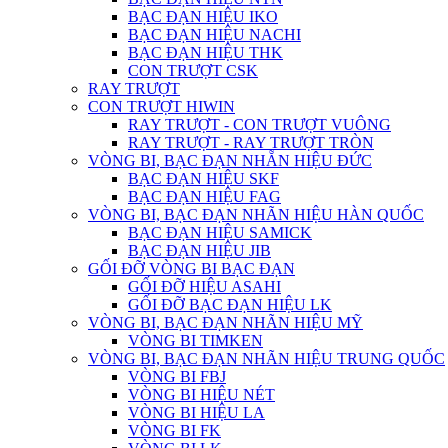
BẠC ĐẠN HIỆU IKO
BẠC ĐẠN HIỆU NACHI
BẠC ĐẠN HIỆU THK
CON TRƯỢT CSK
RAY TRƯỢT
CON TRƯỢT HIWIN
RAY TRƯỢT - CON TRƯỢT VUÔNG
RAY TRƯỢT - RAY TRƯỢT TRÒN
VÒNG BI, BẠC ĐẠN NHẴN HIỆU ĐỨC
BẠC ĐẠN HIỆU SKF
BẠC ĐẠN HIỆU FAG
VÒNG BI, BẠC ĐẠN NHÃN HIỆU HÀN QUỐC
BẠC ĐẠN HIỆU SAMICK
BẠC ĐẠN HIỆU JIB
GỐI ĐỠ VÒNG BI BẠC ĐẠN
GỐI ĐỠ HIỆU ASAHI
GỐI ĐỠ BẠC ĐẠN HIỆU LK
VÒNG BI, BẠC ĐẠN NHÃN HIỆU MỸ
VÒNG BI TIMKEN
VÒNG BI, BẠC ĐẠN NHÃN HIỆU TRUNG QUỐC
VÒNG BI FBJ
VÒNG BI HIỆU NÉT
VÒNG BI HIỆU LA
VÒNG BI FK