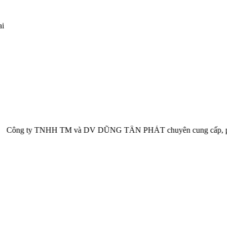
ai
TM và DV DŨNG TẤN PHÁT chuyên cung cấp, phân phối thiết bị