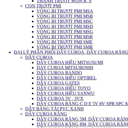
THANH TRƯỢT WON R, S
CON TRƯỢT PMI
VÒNG BI TRƯỢT PMI MSA
VÒNG BI TRƯỢT PMI MSB
VÒNG BI TRƯỢT PMI MSC
VÒNG BI TRƯỢT PMI MSD
VÒNG BI TRƯỢT PMI MSG
VÒNG BI TRƯỢT PMI MSR
VÒNG BI TRƯỢT PMI SME
VÒNG BI TRƯỢT PMI SMR
ĐẠI LÝ PHÂN PHỐI DÂY CUROA, DÂY CUROA RĂNG
DÂY CUROA
DÂY CUROA HIỆU MITSUSUMI
DAY CUROA MITSUBOSHI
DÂY CUROA BANDO
DÂY CUROA HIỆU OPTIBEL
DÂY CUROA GATES
DÂY CUROA HIỆU TOYO
DÂY CUROA HIỆU SANWU
DÂY CUROA 3V , 3VX
DÂY CUROA BẢNG C D E 5V 8V SPB SPC
DÂY BĂNG TẢI PVC XANH
DÂY CUROA RĂNG
DÂY CUROA RĂNG 5M, DÂY CUROA RĂN
DÂY CUROA RĂNG 8M, DÂY CUROA RĂN