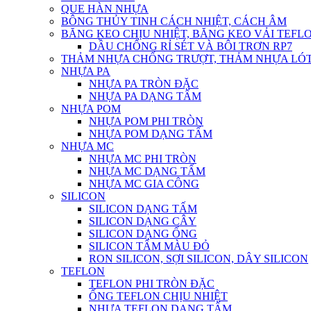
QUE HÀN NHỰA
BÔNG THỦY TINH CÁCH NHIỆT, CÁCH ÂM
BĂNG KEO CHỊU NHIỆT, BĂNG KEO VẢI TEFLO
DẦU CHỐNG RỈ SÉT VÀ BÔI TRƠN RP7
THẢM NHỰA CHỐNG TRƯỢT, THẢM NHỰA LÓT
NHỰA PA
NHỰA PA TRÒN ĐẶC
NHỰA PA DẠNG TẤM
NHỰA POM
NHỰA POM PHI TRÒN
NHỰA POM DẠNG TẤM
NHỰA MC
NHỰA MC PHI TRÒN
NHỰA MC DẠNG TẤM
NHỰA MC GIA CÔNG
SILICON
SILICON DẠNG TẤM
SILICON DẠNG CÂY
SILICON DẠNG ỐNG
SILICON TẤM MÀU ĐỎ
RON SILICON, SỢI SILICON, DÂY SILICON
TEFLON
TEFLON PHI TRÒN ĐẶC
ỐNG TEFLON CHỊU NHIỆT
NHỰA TEFLON DẠNG TẤM