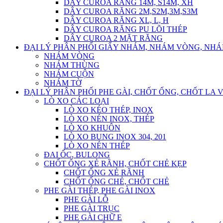
DÂY CUROA RĂNG 14M, S14M, XH
DÂY CUROA RĂNG 2M,S2M,3M,S3M
DÂY CUROA RĂNG XL, L, H
DÂY CUROA RĂNG PU LÕI THÉP
DÂY CUROA 2 MẶT RĂNG
ĐẠI LÝ PHÂN PHỐI GIẤY NHÁM, NHÁM VÒNG, NH
NHÁM VÒNG
NHÁM THÙNG
NHÁM CUỘN
NHÁM TỜ
ĐẠI LÝ PHÂN PHỐI PHE GÀI, CHỐT ỐNG, CHỐT LA 
LÒ XO CÁC LOẠI
LÒ XO KÉO THÉP, INOX
LÒ XO NÉN INOX, THÉP
LÒ XO KHUÔN
LÒ XO BUNG INOX 304, 201
LÒ XO NÉN THÉP
ĐAI ỐC, BULONG
CHỐT ỐNG XẺ RÃNH, CHỐT CHẺ KẸP
CHỐT ỐNG XẺ RÃNH
CHỐT ỐNG CHẺ, CHỐT CHẺ
PHE GÀI THÉP, PHE GÀI INOX
PHE GÀI LỖ
PHE GÀI TRỤC
PHE GÀI CHỮ E