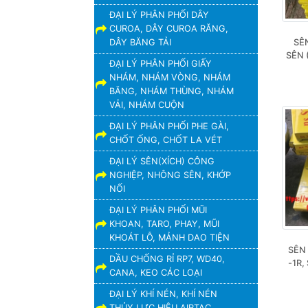
ĐẠI LÝ PHÂN PHỐI DÂY
CUROA, DÂY CUROA RĂNG,
DÂY BĂNG TẢI
SÊN
SÊN 
ĐẠI LÝ PHÂN PHỐI GIẤY
NHÁM, NHÁM VÒNG, NHÁM
BĂNG, NHÁM THÙNG, NHÁM
VẢI, NHÁM CUỘN
ĐẠI LÝ PHÂN PHỐI PHE GÀI,
CHỐT ỐNG, CHỐT LA VÉT
ĐẠI LÝ SÊN(XÍCH) CÔNG
NGHIỆP, NHÔNG SÊN, KHỚP
NỐI
ĐẠI LÝ PHÂN PHỐI MŨI
KHOAN, TARO, PHAY, MŨI
KHOÁT LỖ, MẢNH DAO TIỆN
SÊN 
DẦU CHỐNG RỈ RP7, WD40,
-1R,
CANA, KEO CÁC LOẠI
ĐẠI LÝ KHÍ NÉN, KHÍ NÉN
THỦY LỰC HIỆU AIRTAC,