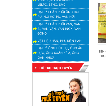
JELPC, STNC, SMC.
ĐẠI LÝ PHÂN PHỐI ỐNG HƠI
PU, NỐI HƠI PU, VAN HƠI
DẠI LÝ PHÂN PHỐI VAN, VAN
BI, VAN VẶN, VAN INOX, VAN
ĐỒNG
VẬT LIỆU HÀN, PHỤ KIỆN HÀN
ĐẠI LÝ ỐNG HÚT BỤI, ỐNG ÁP
SÊN 
LỰC, ỐNG XOẮN KẼM, ỐNG
-1R,
GÂN NHỰA
HỖ TRỢ TRỰC TUYẾN