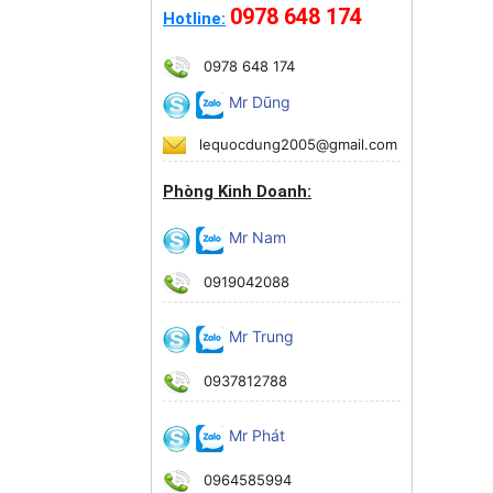
0978 648 174
Hotline:
0978 648 174
Mr Dũng
lequocdung2005@gmail.com
Phòng Kinh Doanh:
Mr Nam
0919042088
Mr Trung
0937812788
Mr Phát
0964585994