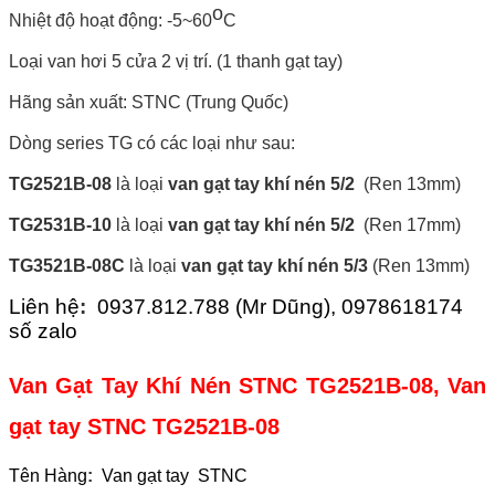
o
Nhiệt độ hoạt động: -5~60
C
Loại van hơi 5 cửa 2 vị trí. (1 thanh gạt tay)
Hãng sản xuất: STNC (Trung Quốc)
Dòng series TG có các loại như sau:
TG2521B-08
là loại
van gạt tay khí nén 5/2
(Ren 13mm)
TG2531B-10
là loại
van gạt tay khí nén 5/2
(Ren 17mm)
TG3521B-08C
là loại
van gạt tay khí nén 5/3
(Ren 13mm)
Liên hệ
:
0937.812.788 (Mr Dũng), 0978618174
số zalo
Van Gạt Tay Khí Nén STNC TG2521B-08, Van
gạt tay STNC TG2521B-08
Tên Hàng
:
Van gạt tay STNC