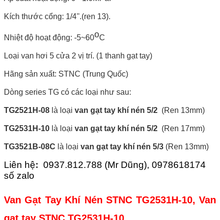
Kích thước cổng: 1/4''.(ren 13).
o
Nhiệt độ hoạt động: -5~60
C
Loại van hơi 5 cửa 2 vị trí. (1 thanh gạt tay)
Hãng sản xuất: STNC (Trung Quốc)
Dòng series TG có các loại như sau:
TG2521H-08
là loại
van gạt tay khí nén 5/2
(Ren 13mm)
TG2531H-10
là loại
van gạt tay khí nén 5/2
(Ren 17mm)
TG3521B-08C
là loại
van gạt tay khí nén 5/3
(Ren 13mm)
Liên hệ
:
0937.812.788 (Mr Dũng), 0978618174
số zalo
Van Gạt Tay Khí Nén STNC TG2531H-10, Van
gạt tay STNC TG2531H-10