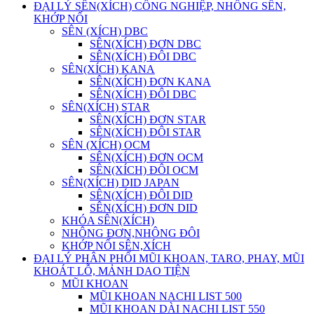
ĐẠI LÝ SÊN(XÍCH) CÔNG NGHIỆP, NHÔNG SÊN,
KHỚP NỐI
SÊN (XÍCH) DBC
SÊN(XÍCH) ĐƠN DBC
SÊN(XÍCH) ĐÔI DBC
SÊN(XÍCH) KANA
SÊN(XÍCH) ĐƠN KANA
SÊN(XÍCH) ĐÔI DBC
SÊN(XÍCH) STAR
SÊN(XÍCH) ĐƠN STAR
SÊN(XÍCH) ĐÔI STAR
SÊN (XÍCH) OCM
SÊN(XÍCH) ĐƠN OCM
SÊN(XÍCH) ĐÔI OCM
SÊN(XÍCH) DID JAPAN
SÊN(XÍCH) ĐÔI DID
SÊN(XÍCH) ĐƠN DID
KHÓA SÊN(XÍCH)
NHÔNG ĐƠN,NHÔNG ĐÔI
KHỚP NỐI SÊN,XÍCH
ĐẠI LÝ PHÂN PHỐI MŨI KHOAN, TARO, PHAY, MŨI
KHOÁT LỖ, MẢNH DAO TIỆN
MŨI KHOAN
MŨI KHOAN NACHI LIST 500
MŨI KHOAN DÀI NACHI LIST 550