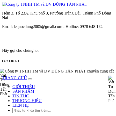
Hẻm 3, Tổ 23A, Khu phố 3, Phường Trảng Dài, Thành Phố Đồng
Nai
Email: lequocdung2005@gmail.com -
Hotline: 0978 648 174
Hãy gọi cho chúng tôi
0978 648 174
M và DV DŨNG TẤN PHÁT chuyên cung cấp, phân phối thiết bị 
TRANG CHỦ
GIỚI THIỆU
SẢN PHẨM
TIN TỨC
THƯƠNG HIỆU
LIÊN HỆ