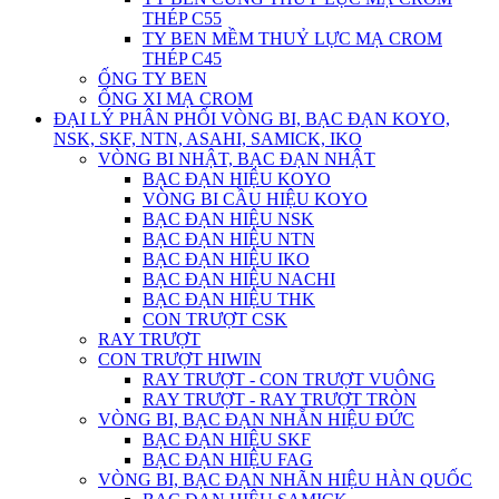
THÉP C55
TY BEN MỀM THUỶ LỰC MẠ CROM
THÉP C45
ỐNG TY BEN
ỐNG XI MẠ CROM
ĐẠI LÝ PHÂN PHỐI VÒNG BI, BẠC ĐẠN KOYO,
NSK, SKF, NTN, ASAHI, SAMICK, IKO
VÒNG BI NHẬT, BẠC ĐẠN NHẬT
BẠC ĐẠN HIỆU KOYO
VÒNG BI CẦU HIỆU KOYO
BẠC ĐẠN HIỆU NSK
BẠC ĐẠN HIỆU NTN
BẠC ĐẠN HIỆU IKO
BẠC ĐẠN HIỆU NACHI
BẠC ĐẠN HIỆU THK
CON TRƯỢT CSK
RAY TRƯỢT
CON TRƯỢT HIWIN
RAY TRƯỢT - CON TRƯỢT VUÔNG
RAY TRƯỢT - RAY TRƯỢT TRÒN
VÒNG BI, BẠC ĐẠN NHẴN HIỆU ĐỨC
BẠC ĐẠN HIỆU SKF
BẠC ĐẠN HIỆU FAG
VÒNG BI, BẠC ĐẠN NHÃN HIỆU HÀN QUỐC