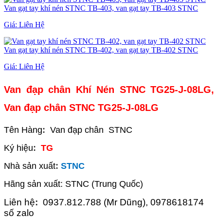
Van gạt tay khí nén STNC TB-403, van gạt tay TB-403 STNC
Giá:
Liên Hệ
Van gạt tay khí nén STNC TB-402, van gạt tay TB-402 STNC
Giá:
Liên Hệ
Van đạp chân Khí Nén STNC TG25-J-08LG,
Van đạp chân STNC TG25-J-08LG
Tên Hàng
:
Van đạp chân STNC
Ký hiệu
:
TG
Nhà sản xuất
:
STNC
Hãng sản xuất: STNC (Trung Quốc)
Liên hệ
:
0937.812.788 (Mr Dũng), 0978618174
số zalo