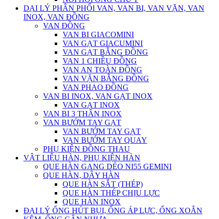
DẠI LÝ PHÂN PHỐI VAN, VAN BI, VAN VẶN, VAN
INOX, VAN ĐỒNG
VAN ĐỒNG
VAN BI GIACOMINI
VAN GẠT GIACUMINI
VAN GẠT BẰNG ĐỒNG
VAN 1 CHIỀU ĐỒNG
VAN AN TOÀN ĐỒNG
VAN VẶN BẰNG ĐỒNG
VAN PHAO ĐỒNG
VAN BI INOX, VAN GẠT INOX
VAN GẠT INOX
VAN BI 3 THÂN INOX
VAN BƯỚM TAY GẠT
VAN BƯỚM TAY GẠT
VAN BƯỚM TAY QUAY
PHỤ KIỆN ĐỒNG THAU
VẬT LIỆU HÀN, PHỤ KIỆN HÀN
QUE HÀN GANG DẺO NI55 GEMINI
QUE HÀN, DÂY HÀN
QUE HÀN SẮT (THÉP)
QUE HÀN THÉP CHỊU LỰC
QUE HÀN INOX
ĐẠI LÝ ỐNG HÚT BỤI, ỐNG ÁP LỰC, ỐNG XOẮN