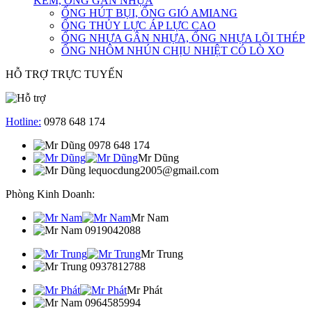
KẼM, ỐNG GÂN NHỰA
ỐNG HÚT BỤI, ỐNG GIÓ AMIANG
ỐNG THỦY LỰC ÁP LỰC CAO
ỐNG NHỰA GÂN NHỰA, ỐNG NHỰA LÕI THÉP
ỐNG NHÔM NHÚN CHỊU NHIỆT CÓ LÒ XO
HỖ TRỢ TRỰC TUYẾN
Hotline:
0978 648 174
0978 648 174
Mr Dũng
lequocdung2005@gmail.com
Phòng Kinh Doanh:
Mr Nam
0919042088
Mr Trung
0937812788
Mr Phát
0964585994