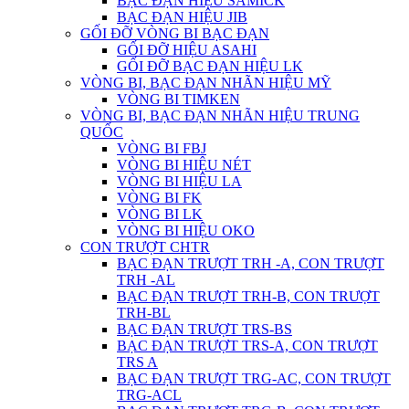
BẠC ĐẠN HIỆU SAMICK
BẠC ĐẠN HIỆU JIB
GỐI ĐỠ VÒNG BI BẠC ĐẠN
GỐI ĐỠ HIỆU ASAHI
GỐI ĐỠ BẠC ĐẠN HIỆU LK
VÒNG BI, BẠC ĐẠN NHÃN HIỆU MỸ
VÒNG BI TIMKEN
VÒNG BI, BẠC ĐẠN NHÃN HIỆU TRUNG
QUỐC
VÒNG BI FBJ
VÒNG BI HIỆU NÉT
VÒNG BI HIỆU LA
VÒNG BI FK
VÒNG BI LK
VÒNG BI HIỆU OKO
CON TRƯỢT CHTR
BẠC ĐẠN TRƯỢT TRH -A, CON TRƯỢT
TRH -AL
BẠC ĐẠN TRƯỢT TRH-B, CON TRƯỢT
TRH-BL
BẠC ĐẠN TRƯỢT TRS-BS
BẠC ĐẠN TRƯỢT TRS-A, CON TRƯỢT
TRS A
BẠC ĐẠN TRƯỢT TRG-AC, CON TRƯỢT
TRG-ACL