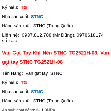
Ký hiệu
:
TG
Nhà sản xuất
:
STNC
Hãng sản xuất: STNC (Trung Quốc)
Liên hệ
:
0937.812.788 (Mr Dũng), 0978618174
số zalo
Van Gạt Tay Khí Nén STNC TG2521H-08, Van
gạt tay STNC TG2521H-08
Tên Hàng
:
Van gạt tay STNC
Ký hiệu
:
TG
Nhà sản xuất
:
STNC
Hãng sản xuất: STNC (Trung Quốc)
Áp suất hoạt động: 0~ 1.0MPa.