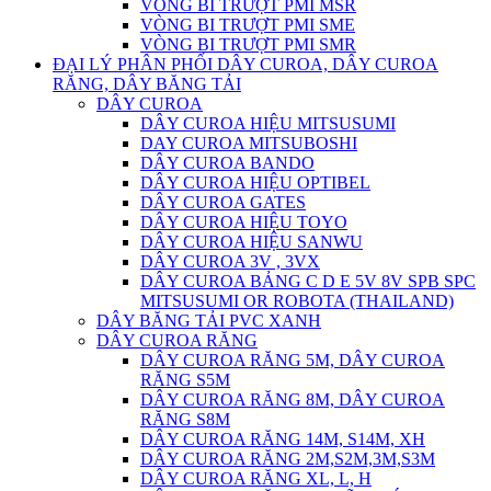
VÒNG BI TRƯỢT PMI MSR
VÒNG BI TRƯỢT PMI SME
VÒNG BI TRƯỢT PMI SMR
ĐẠI LÝ PHÂN PHỐI DÂY CUROA, DÂY CUROA
RĂNG, DÂY BĂNG TẢI
DÂY CUROA
DÂY CUROA HIỆU MITSUSUMI
DAY CUROA MITSUBOSHI
DÂY CUROA BANDO
DÂY CUROA HIỆU OPTIBEL
DÂY CUROA GATES
DÂY CUROA HIỆU TOYO
DÂY CUROA HIỆU SANWU
DÂY CUROA 3V , 3VX
DÂY CUROA BẢNG C D E 5V 8V SPB SPC
MITSUSUMI OR ROBOTA (THAILAND)
DÂY BĂNG TẢI PVC XANH
DÂY CUROA RĂNG
DÂY CUROA RĂNG 5M, DÂY CUROA
RĂNG S5M
DÂY CUROA RĂNG 8M, DÂY CUROA
RĂNG S8M
DÂY CUROA RĂNG 14M, S14M, XH
DÂY CUROA RĂNG 2M,S2M,3M,S3M
DÂY CUROA RĂNG XL, L, H