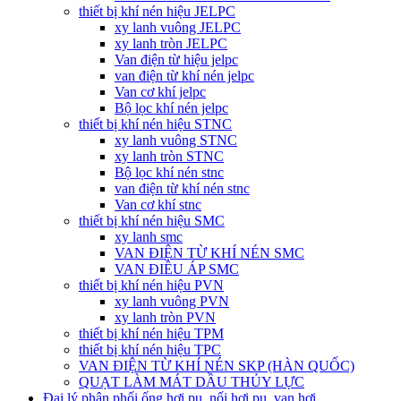
thiết bị khí nén hiệu JELPC
xy lanh vuông JELPC
xy lanh tròn JELPC
Van điện từ hiệu jelpc
van điện từ khí nén jelpc
Van cơ khí jelpc
Bộ lọc khí nén jelpc
thiết bị khí nén hiệu STNC
xy lanh vuông STNC
xy lanh tròn STNC
Bộ lọc khí nén stnc
van điện từ khí nén stnc
Van cơ khí stnc
thiết bị khí nén hiệu SMC
xy lanh smc
VAN ĐIỆN TỪ KHÍ NÉN SMC
VAN ĐIỀU ÁP SMC
thiết bị khí nén hiệu PVN
xy lanh vuông PVN
xy lanh tròn PVN
thiết bị khí nén hiệu TPM
thiết bị khí nén hiệu TPC
VAN ĐIỆN TỪ KHÍ NÉN SKP (HÀN QUỐC)
QUẠT LÀM MÁT DẦU THỦY LỰC
Đại lý phân phối ống hơi pu, nối hơi pu, van hơi