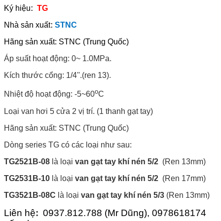
Ký hiệu
:
TG
Nhà sản xuất
:
STNC
Hãng sản xuất: STNC (Trung Quốc)
Áp suất hoạt động: 0~ 1.0MPa.
Kích thước cổng: 1/4''.(ren 13).
o
Nhiệt độ hoạt động: -5~60
C
Loại van hơi 5 cửa 2 vị trí. (1 thanh gạt tay)
Hãng sản xuất: STNC (Trung Quốc)
Dòng series TG có các loại như sau:
TG2521B-08
là loại
van gạt tay khí nén 5/2
(Ren 13mm)
TG2531B-10
là loại
van gạt tay khí nén 5/2
(Ren 17mm)
TG3521B-08C
là loại
van gạt tay khí nén 5/3
(Ren 13mm)
Liên hệ
:
0937.812.788 (Mr Dũng), 0978618174