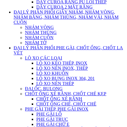
DÂY CUROA RĂNG PU LÕI THÉP
DÂY CUROA 2 MẶT RĂNG
ĐẠI LÝ PHÂN PHỐI GIẤY NHÁM, NHÁM VÒNG,
NHÁM BĂNG, NHÁM THÙNG, NHÁM VẢI, NHÁM
CUỘN
NHÁM VÒNG
NHÁM THÙNG
NHÁM CUỘN
NHÁM TỜ
ĐẠI LÝ PHÂN PHỐI PHE GÀI, CHỐT ỐNG, CHỐT LA
VÉT
LÒ XO CÁC LOẠI
LÒ XO KÉO THÉP, INOX
LÒ XO NÉN INOX, THÉP
LÒ XO KHUÔN
LÒ XO BUNG INOX 304, 201
LÒ XO NÉN THÉP
ĐAI ỐC, BULONG
CHỐT ỐNG XẺ RÃNH, CHỐT CHẺ KẸP
CHỐT ỐNG XẺ RÃNH
CHỐT ỐNG CHẺ, CHỐT CHẺ
PHE GÀI THÉP, PHE GÀI INOX
PHE GÀI LỖ
PHE GÀI TRỤC
PHE GÀI CHỮ E