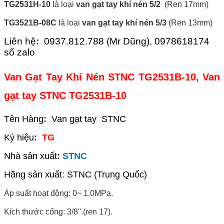
TG2531H-10
là loại
van gạt tay khí nén 5/2
(Ren 17mm)
TG3521B-08C
là loại
van gạt tay khí nén 5/3
(Ren 13mm)
Liên hệ
:
0937.812.788 (Mr Dũng), 0978618174
số zalo
Van Gạt Tay Khí Nén STNC TG2531B-10, Van
gạt tay STNC TG2531B-10
Tên Hàng
:
Van gạt tay STNC
Ký hiệu
:
TG
Nhà sản xuất
:
STNC
Hãng sản xuất: STNC (Trung Quốc)
Áp suất hoạt động: 0~ 1.0MPa.
Kích thước cổng: 3/8''.(ren 17).