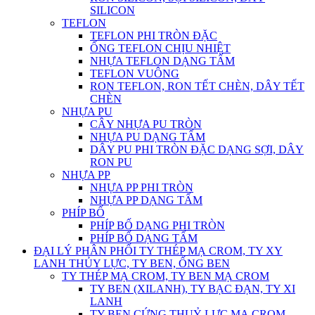
SILICON
TEFLON
TEFLON PHI TRÒN ĐẶC
ỐNG TEFLON CHỊU NHIỆT
NHỰA TEFLON DẠNG TẤM
TEFLON VUÔNG
RON TEFLON, RON TẾT CHÈN, DÂY TẾT
CHÈN
NHỰA PU
CÂY NHỰA PU TRÒN
NHỰA PU DẠNG TẤM
DÂY PU PHI TRÒN ĐẶC DẠNG SỢI, DÂY
RON PU
NHỰA PP
NHỰA PP PHI TRÒN
NHỰA PP DẠNG TẤM
PHÍP BỐ
PHÍP BỐ DẠNG PHI TRÒN
PHÍP BỐ DẠNG TẤM
ĐẠI LÝ PHÂN PHỐI TY THÉP MẠ CROM, TY XY
LANH THỦY LỰC, TY BEN, ỐNG BEN
TY THÉP MẠ CROM, TY BEN MẠ CROM
TY BEN (XILANH), TY BẠC ĐẠN, TY XI
LANH
TY BEN CỨNG THUỶ LỰC MẠ CROM