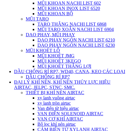
MŨI KHOAN NACHI LIST 602
MŨI KHOAN INOX LIST 6520
MŨI KHOAN BỘ
MŨI TARO
TARO THẲNG NACHI LIST 6868
MŨI TARO XOẮN NACHI LIST 6904
DAO PHAY, MŨI PHAY
DAO PHAY NGÓN NACHI LIST 6210
DAO PHAY NGÓN NACHI LIST 6230
MŨI KHOÉT LỖ
MŨI KHOÉT JMG
MŨI KHOÉT 3KEGO
MŨI KHOÉT THẮNG LỢI
DẦU CHỐNG RỈ RP7, WD40, CANA, KEO CÁC LOẠI
DẦU CHỐNG RỈ RP7
ĐẠI LÝ KHÍ NÉN, KHÍ NÉN THỦY LỰC HIỆU
AIRTAC, JELPC, STNC, SMC.
THIẾT BỊ KHÍ NÉN AIRTAC
xy lanh vuông airtac
xy lanh tròn airtac
Van điện từ hiệu airtac
VAN ĐIỆN SOLENOID AIRTAC
VAN CƠ KHÍ AIRTAC
Bộ lọc khí nén airtac
CẢM BIẾN TỪ XYLANH AIRTAC