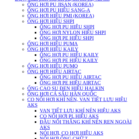
ỐNG HƠI PU JISAN (KOREA)
ỐNG HƠI PU HIỆU SANG-A
ỐNG HƠI HIỆU PMI (KOREA)
ỐNG HƠI HIỆU SHPI
ỐNG HƠI PU HIỆU SHPI
ỐNG HƠI NYLON HIỆU SHPI
ỐNG HƠI PE HIỆU SHPI
ỐNG HƠI HIỆU PUMA
ỐNG HƠI HIỆU KAILY
ỐNG HƠI PU HIỆU KAILY
ỐNG HƠI PE HIỆU KAILY
ỐNG HƠI HIỆU PUMQ
ỐNG HƠI HIỆU AIRTAC
ỐNG HƠI PU HIỆU AIRTAC
ỐNG HƠI PE HIỆU AIRTAC
ỐNG CAO SU ĐEN HIỆU HALKIN
ỐNG HƠI CÁ SẤU HÀN QUỐC
CO NỐI HƠI KHÍ NÉN, VAN TIẾT LƯU HIỆU
AKS
VAN TIẾT LƯU KHÍ NÉN HIỆU AKS
CO NỐI HƠI PL HIỆU AKS
ĐẦU NỐI THẲNG KHÍ NÉN REN NGOÀI
AKS
NÓI HƠI, CO HƠI HIỆU AKS
NỐI HƠI ỐNG CHỮ T