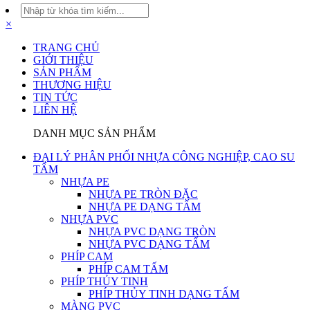
×
TRANG CHỦ
GIỚI THIỆU
SẢN PHẨM
THƯƠNG HIỆU
TIN TỨC
LIÊN HỆ
DANH MỤC SẢN PHẨM
ĐẠI LÝ PHÂN PHỐI NHỰA CÔNG NGHIỆP, CAO SU
TẤM
NHỰA PE
NHỰA PE TRÒN ĐẶC
NHỰA PE DẠNG TẤM
NHỰA PVC
NHỰA PVC DẠNG TRÒN
NHỰA PVC DẠNG TẤM
PHÍP CAM
PHÍP CAM TẤM
PHÍP THỦY TINH
PHÍP THỦY TINH DẠNG TẤM
MÀNG PVC