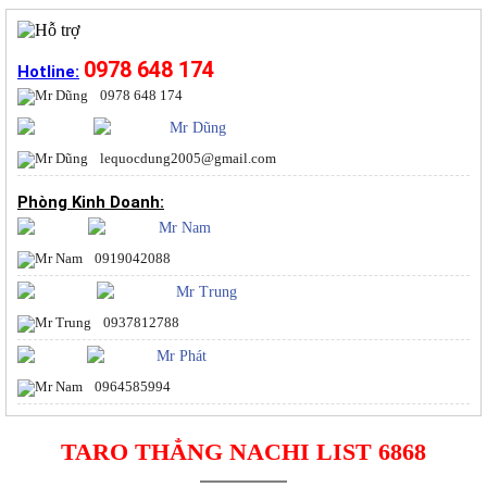
0978 648 174
Hotline:
0978 648 174
Mr Dũng
lequocdung2005@gmail.com
Phòng Kinh Doanh:
Mr Nam
0919042088
Mr Trung
0937812788
Mr Phát
0964585994
TARO THẲNG NACHI LIST 6868