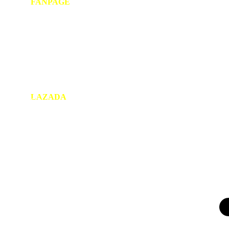
FANPAGE
LAZADA
Cửa Hàng Trên LAZADA
Copyright © 2021 DŨNG TẤN PHÁT. All rights reserved.