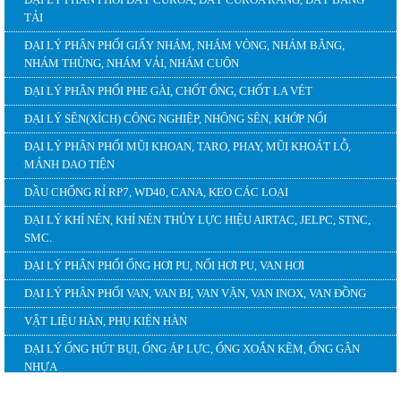
ĐẠI LÝ PHÂN PHỐI DÂY CUROA, DÂY CUROA RĂNG, DÂY BĂNG
TẢI
ĐẠI LÝ PHÂN PHỐI GIẤY NHÁM, NHÁM VÒNG, NHÁM BĂNG,
NHÁM THÙNG, NHÁM VẢI, NHÁM CUỘN
ĐẠI LÝ PHÂN PHỐI PHE GÀI, CHỐT ỐNG, CHỐT LA VÉT
ĐẠI LÝ SÊN(XÍCH) CÔNG NGHIỆP, NHÔNG SÊN, KHỚP NỐI
ĐẠI LÝ PHÂN PHỐI MŨI KHOAN, TARO, PHAY, MŨI KHOÁT LỖ,
MẢNH DAO TIỆN
DẦU CHỐNG RỈ RP7, WD40, CANA, KEO CÁC LOẠI
ĐẠI LÝ KHÍ NÉN, KHÍ NÉN THỦY LỰC HIỆU AIRTAC, JELPC, STNC,
SMC.
ĐẠI LÝ PHÂN PHỐI ỐNG HƠI PU, NỐI HƠI PU, VAN HƠI
DẠI LÝ PHÂN PHỐI VAN, VAN BI, VAN VẶN, VAN INOX, VAN ĐỒNG
VẬT LIỆU HÀN, PHỤ KIỆN HÀN
ĐẠI LÝ ỐNG HÚT BỤI, ỐNG ÁP LỰC, ỐNG XOẮN KẼM, ỐNG GÂN
NHỰA
HỖ TRỢ TRỰC TUYẾN