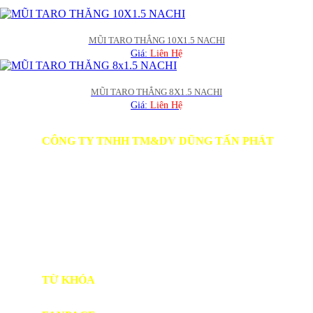
MŨI TARO THẲNG 10X1.5 NACHI
Giá:
Liên Hệ
MŨI TARO THẲNG 8X1.5 NACHI
Giá:
Liên Hệ
CÔNG TY TNHH TM&DV DŨNG TẤN PHÁT
Người Đại Diện: LÊ QUỐC DŨNG
Địa chỉ: Số 39, Hẻm 3, Tổ 23A, Khu phố 3, Phường Trảng
Dài, Thành Phố Đồng Nai
SĐT: 0978 648 174
Website:
vattudungtanphat.com
TK Ngân hàng Vietcombank - CN Đồng Nai:
Số TK: 1018528435
Chủ tài khoản: CÔNG TY TNHH TM DV DŨNG TẤN
PHÁT
TỪ KHÓA
SP1
BẠC ĐẠN NHẬT
NHỰA PE