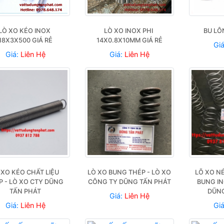
LÒ XO KÉO INOX 
LÒ XO INOX PHI 
BU LÔ
18X3X500 GIÁ RẺ
14X0.8X10MM GIÁ RẺ
Gi
Giá:
Liên Hệ
Giá:
Liên Hệ
 XO KÉO CHẤT LIỆU 
LÒ XO BUNG THÉP - LÒ XO 
LÕ XO NÉ
 - LÒ XO CTY DŨNG 
CÔNG TY DŨNG TẤN PHÁT
BUNG IN
TẤN PHÁT
DŨNG
Giá:
Liên Hệ
Giá:
Liên Hệ
Gi