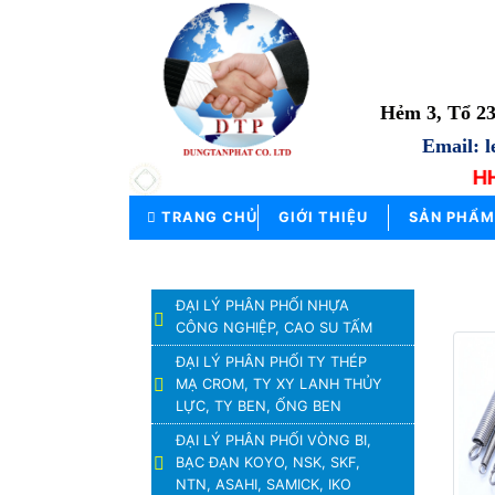
TRANG
CHỦ
Hẻm 3, Tổ 2
Email: 
GIỚI
THIỆU
Công ty TNHH
SẢN
TRANG CHỦ
GIỚI THIỆU
SẢN PHẨM
PHẨM
THƯƠNG
DANH MỤC SẢN PHẨM
HIỆU
ĐẠI LÝ PHÂN PHỐI NHỰA
CÔNG NGHIỆP, CAO SU TẤM
TIN
TỨC
ĐẠI LÝ PHÂN PHỐI TY THÉP
MẠ CROM, TY XY LANH THỦY
LIÊN
LỰC, TY BEN, ỐNG BEN
HỆ
ĐẠI LÝ PHÂN PHỐI VÒNG BI,
BẠC ĐẠN KOYO, NSK, SKF,
NTN, ASAHI, SAMICK, IKO