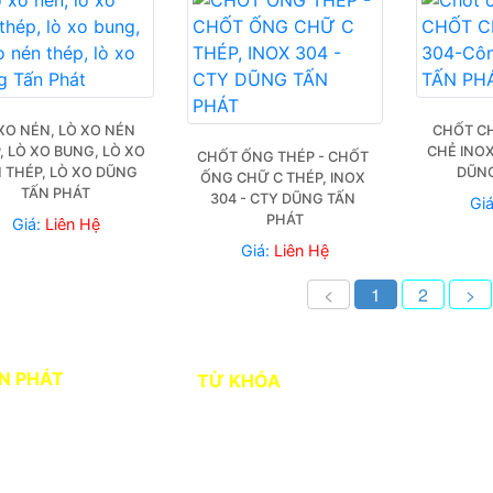
XO NÉN, LÒ XO NÉN 
CHỐT CH
, LÒ XO BUNG, LÒ XO 
CHẺ INOX
CHỐT ỐNG THÉP - CHỐT 
 THÉP, LÒ XO DŨNG 
DŨNG
ỐNG CHỮ C THÉP, INOX 
TẤN PHÁT
304 - CTY DŨNG TẤN 
Gi
PHÁT
Giá:
Liên Hệ
Giá:
Liên Hệ
<
1
2
>
N PHÁT
TỪ KHÓA
SP1
BẠC ĐẠN NHẬT
 phố 3, Phường
NHỰA PE