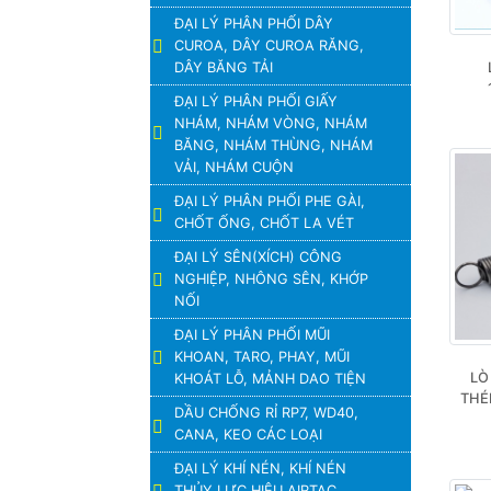
ĐẠI LÝ PHÂN PHỐI DÂY
CUROA, DÂY CUROA RĂNG,
DÂY BĂNG TẢI
ĐẠI LÝ PHÂN PHỐI GIẤY
NHÁM, NHÁM VÒNG, NHÁM
BĂNG, NHÁM THÙNG, NHÁM
VẢI, NHÁM CUỘN
ĐẠI LÝ PHÂN PHỐI PHE GÀI,
CHỐT ỐNG, CHỐT LA VÉT
ĐẠI LÝ SÊN(XÍCH) CÔNG
NGHIỆP, NHÔNG SÊN, KHỚP
NỐI
ĐẠI LÝ PHÂN PHỐI MŨI
KHOAN, TARO, PHAY, MŨI
LÒ
KHOÁT LỖ, MẢNH DAO TIỆN
THÉP
DẦU CHỐNG RỈ RP7, WD40,
CANA, KEO CÁC LOẠI
ĐẠI LÝ KHÍ NÉN, KHÍ NÉN
THỦY LỰC HIỆU AIRTAC,