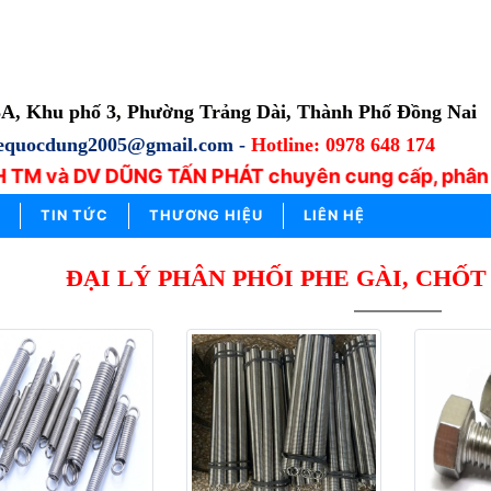
3A, Khu phố 3, Phường Trảng Dài, Thành Phố Đồng Nai
lequocdung2005@gmail.com -
Hotline: 0978 648 174
 TM và DV DŨNG TẤN PHÁT chuyên cung cấp, phân phố
TIN TỨC
THƯƠNG HIỆU
LIÊN HỆ
ĐẠI LÝ PHÂN PHỐI PHE GÀI, CHỐT