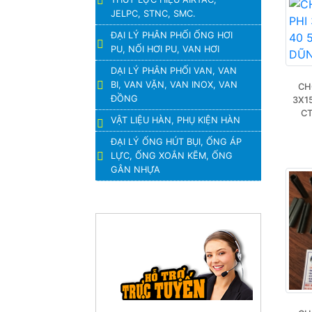
JELPC, STNC, SMC.
ĐẠI LÝ PHÂN PHỐI ỐNG HƠI
PU, NỐI HƠI PU, VAN HƠI
DẠI LÝ PHÂN PHỐI VAN, VAN
BI, VAN VẶN, VAN INOX, VAN
CH
ĐỒNG
3X15
CT
VẬT LIỆU HÀN, PHỤ KIỆN HÀN
ĐẠI LÝ ỐNG HÚT BỤI, ỐNG ÁP
LỰC, ỐNG XOẮN KẼM, ỐNG
GÂN NHỰA
HỖ TRỢ TRỰC TUYẾN