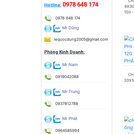
CH
0978 648 174
Hotline:
8X30 
150 
0978 648 174
Mr Dũng
lequocdung2005@gmail.com
Phòng Kinh Doanh:
Mr Nam
CH
0919042088
20X50
Mr Trung
0937812788
Mr Phát
0964585994