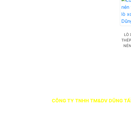
LÒ 
THÉP
NÉN
CÔNG TY TNHH TM&DV DŨNG TẤ
Người Đại Diện: LÊ QUỐC DŨNG
Địa chỉ: Số 39, Hẻm 3, Tổ 23A, Khu
Trảng Dài, Thành Phố Đồng Nai