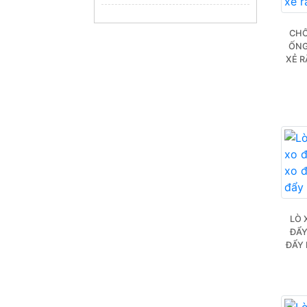
CHỐ
ỐNG
XẺ R
LÒ 
ĐẨY
ĐẨY 