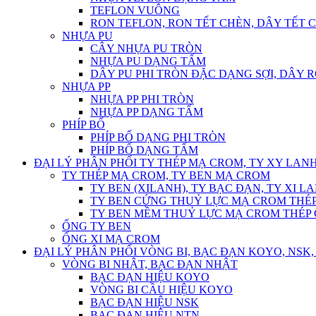
TEFLON VUÔNG
RON TEFLON, RON TẾT CHÈN, DÂY TẾT 
NHỰA PU
CÂY NHỰA PU TRÒN
NHỰA PU DẠNG TẤM
DÂY PU PHI TRÒN ĐẶC DẠNG SỢI, DÂY 
NHỰA PP
NHỰA PP PHI TRÒN
NHỰA PP DẠNG TẤM
PHÍP BỐ
PHÍP BỐ DẠNG PHI TRÒN
PHÍP BỐ DẠNG TẤM
ĐẠI LÝ PHÂN PHỐI TY THÉP MẠ CROM, TY XY LANH
TY THÉP MẠ CROM, TY BEN MẠ CROM
TY BEN (XILANH), TY BẠC ĐẠN, TY XI L
TY BEN CỨNG THUỶ LỰC MẠ CROM THÉP
TY BEN MỀM THUỶ LỰC MẠ CROM THÉP 
ỐNG TY BEN
ỐNG XI MẠ CROM
ĐẠI LÝ PHÂN PHỐI VÒNG BI, BẠC ĐẠN KOYO, NSK, 
VÒNG BI NHẬT, BẠC ĐẠN NHẬT
BẠC ĐẠN HIỆU KOYO
VÒNG BI CẦU HIỆU KOYO
BẠC ĐẠN HIỆU NSK
BẠC ĐẠN HIỆU NTN