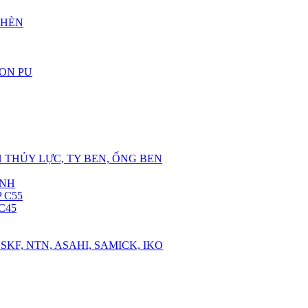
CHÈN
RON PU
 THỦY LỰC, TY BEN, ỐNG BEN
ANH
 C55
C45
SKF, NTN, ASAHI, SAMICK, IKO