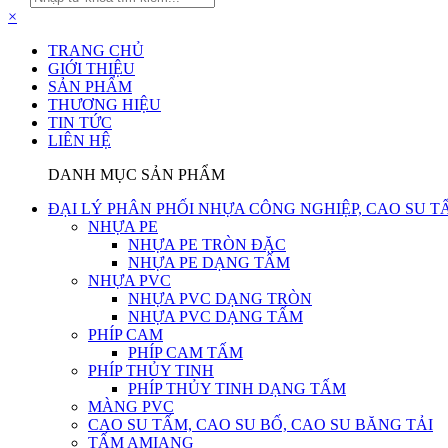
×
TRANG CHỦ
GIỚI THIỆU
SẢN PHẨM
THƯƠNG HIỆU
TIN TỨC
LIÊN HỆ
DANH MỤC SẢN PHẨM
ĐẠI LÝ PHÂN PHỐI NHỰA CÔNG NGHIỆP, CAO SU T
NHỰA PE
NHỰA PE TRÒN ĐẶC
NHỰA PE DẠNG TẤM
NHỰA PVC
NHỰA PVC DẠNG TRÒN
NHỰA PVC DẠNG TẤM
PHÍP CAM
PHÍP CAM TẤM
PHÍP THỦY TINH
PHÍP THỦY TINH DẠNG TẤM
MÀNG PVC
CAO SU TẤM, CAO SU BỐ, CAO SU BĂNG TẢI
TẤM AMIANG