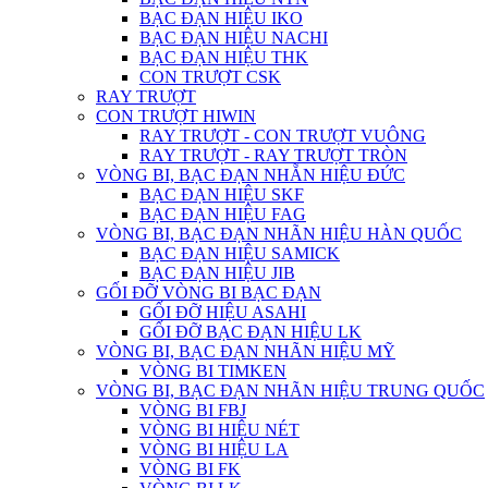
BẠC ĐẠN HIỆU IKO
BẠC ĐẠN HIỆU NACHI
BẠC ĐẠN HIỆU THK
CON TRƯỢT CSK
RAY TRƯỢT
CON TRƯỢT HIWIN
RAY TRƯỢT - CON TRƯỢT VUÔNG
RAY TRƯỢT - RAY TRƯỢT TRÒN
VÒNG BI, BẠC ĐẠN NHẴN HIỆU ĐỨC
BẠC ĐẠN HIỆU SKF
BẠC ĐẠN HIỆU FAG
VÒNG BI, BẠC ĐẠN NHÃN HIỆU HÀN QUỐC
BẠC ĐẠN HIỆU SAMICK
BẠC ĐẠN HIỆU JIB
GỐI ĐỠ VÒNG BI BẠC ĐẠN
GỐI ĐỠ HIỆU ASAHI
GỐI ĐỠ BẠC ĐẠN HIỆU LK
VÒNG BI, BẠC ĐẠN NHÃN HIỆU MỸ
VÒNG BI TIMKEN
VÒNG BI, BẠC ĐẠN NHÃN HIỆU TRUNG QUỐC
VÒNG BI FBJ
VÒNG BI HIỆU NÉT
VÒNG BI HIỆU LA
VÒNG BI FK