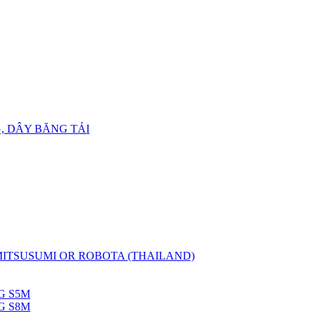
, DÂY BĂNG TẢI
 MITSUSUMI OR ROBOTA (THAILAND)
G S5M
G S8M