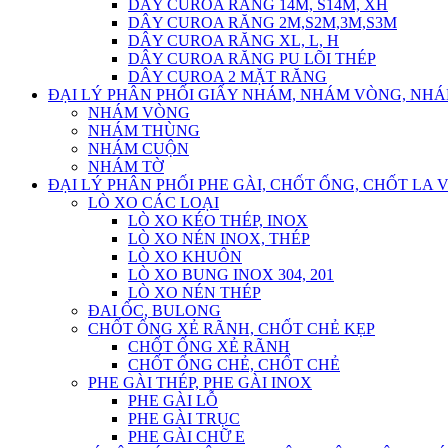
DÂY CUROA RĂNG 14M, S14M, XH
DÂY CUROA RĂNG 2M,S2M,3M,S3M
DÂY CUROA RĂNG XL, L, H
DÂY CUROA RĂNG PU LÕI THÉP
DÂY CUROA 2 MẶT RĂNG
ĐẠI LÝ PHÂN PHỐI GIẤY NHÁM, NHÁM VÒNG, NH
NHÁM VÒNG
NHÁM THÙNG
NHÁM CUỘN
NHÁM TỜ
ĐẠI LÝ PHÂN PHỐI PHE GÀI, CHỐT ỐNG, CHỐT LA 
LÒ XO CÁC LOẠI
LÒ XO KÉO THÉP, INOX
LÒ XO NÉN INOX, THÉP
LÒ XO KHUÔN
LÒ XO BUNG INOX 304, 201
LÒ XO NÉN THÉP
ĐAI ỐC, BULONG
CHỐT ỐNG XẺ RÃNH, CHỐT CHẺ KẸP
CHỐT ỐNG XẺ RÃNH
CHỐT ỐNG CHẺ, CHỐT CHẺ
PHE GÀI THÉP, PHE GÀI INOX
PHE GÀI LỖ
PHE GÀI TRỤC
PHE GÀI CHỮ E