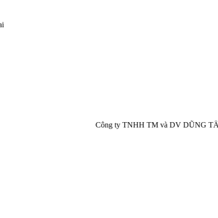
ai
Công ty TNHH TM và DV DŨNG TẤN PHÁT chuyên cung