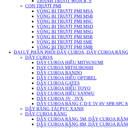
THANH TRƯỢT WON R, S
CON TRƯỢT PMI
VÒNG BI TRƯỢT PMI MSA
VÒNG BI TRƯỢT PMI MSB
VÒNG BI TRƯỢT PMI MSC
VÒNG BI TRƯỢT PMI MSD
VÒNG BI TRƯỢT PMI MSG
VÒNG BI TRƯỢT PMI MSR
VÒNG BI TRƯỢT PMI SME
VÒNG BI TRƯỢT PMI SMR
ĐẠI LÝ PHÂN PHỐI DÂY CUROA, DÂY CUROA RĂNG
DÂY CUROA
DÂY CUROA HIỆU MITSUSUMI
DAY CUROA MITSUBOSHI
DÂY CUROA BANDO
DÂY CUROA HIỆU OPTIBEL
DÂY CUROA GATES
DÂY CUROA HIỆU TOYO
DÂY CUROA HIỆU SANWU
DÂY CUROA 3V , 3VX
DÂY CUROA BẢNG C D E 5V 8V SPB SPC
DÂY BĂNG TẢI PVC XANH
DÂY CUROA RĂNG
DÂY CUROA RĂNG 5M, DÂY CUROA RĂN
DÂY CUROA RĂNG 8M, DÂY CUROA RĂN