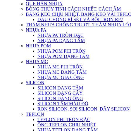
QUE HÀN NHỰA
BÔNG THỦY TINH CÁCH NHIỆT, CÁCH ÂM
BĂNG KEO CHỊU NHIỆT, BĂNG KEO VẢI TEFLO
DẦU CHỐNG RỈ SÉT VÀ BÔI TRƠN RP7
THẢM NHỰA CHỐNG TRƯỢT, THẢM NHỰA LÓT
NHỰA PA
NHỰA PA TRÒN ĐẶC
NHỰA PA DẠNG TẤM
NHỰA POM
NHỰA POM PHI TRÒN
NHỰA POM DẠNG TẤM
NHỰA MC
NHỰA MC PHI TRÒN
NHỰA MC DẠNG TẤM
NHỰA MC GIA CÔNG
SILICON
SILICON DẠNG TẤM
SILICON DẠNG CÂY
SILICON DẠNG ỐNG
SILICON TẤM MÀU ĐỎ
RON SILICON, SỢI SILICON, DÂY SILICON
TEFLON
TEFLON PHI TRÒN ĐẶC
ỐNG TEFLON CHỊU NHIỆT
NHỰA TEFLON DẠNG TẤM