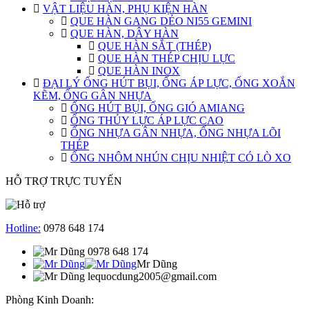
VẬT LIỆU HÀN, PHỤ KIỆN HÀN
QUE HÀN GANG DẺO NI55 GEMINI
QUE HÀN, DÂY HÀN
QUE HÀN SẮT (THÉP)
QUE HÀN THÉP CHỊU LỰC
QUE HÀN INOX
ĐẠI LÝ ỐNG HÚT BỤI, ỐNG ÁP LỰC, ỐNG XOẮN
KẼM, ỐNG GÂN NHỰA
ỐNG HÚT BỤI, ỐNG GIÓ AMIANG
ỐNG THỦY LỰC ÁP LỰC CAO
ỐNG NHỰA GÂN NHỰA, ỐNG NHỰA LÕI
THÉP
ỐNG NHÔM NHÚN CHỊU NHIỆT CÓ LÒ XO
HỖ TRỢ TRỰC TUYẾN
Hotline:
0978 648 174
0978 648 174
Mr Dũng
lequocdung2005@gmail.com
Phòng Kinh Doanh: