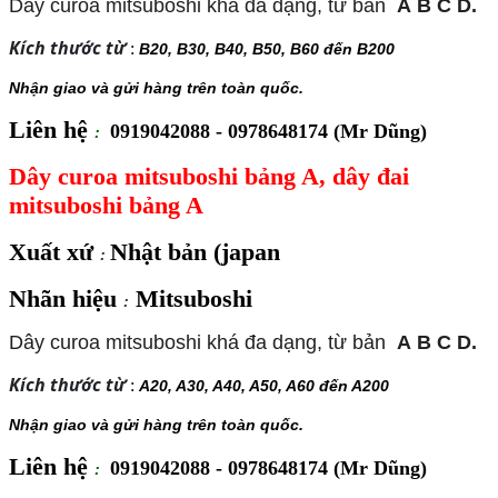
Dây curoa mitsuboshi khá đa dạng, từ bản
A
B
C
D.
Kích thước từ
:
B20, B30, B40, B50, B60 đến B200
Nhận giao và gửi hàng trên toàn quốc.
Liên hệ
0919042088 - 0978648174 (Mr Dũng)
:
Dây curoa mitsuboshi bảng A, dây đai
mitsuboshi bảng A
Xuất xứ
Nhật bản (japan
:
Nhãn hiệu
Mitsuboshi
:
Dây curoa mitsuboshi khá đa dạng, từ bản
A
B
C
D.
Kích thước từ
:
A20, A30, A40, A50, A60 đến A200
Nhận giao và gửi hàng trên toàn quốc.
Liên hệ
0919042088 - 0978648174 (Mr Dũng)
: