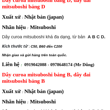
Dây curoa mitsuboshi bảng D, dây đai
mitsuboshi bảng D
Xuất xứ
Nhật bản (japan)
:
Nhãn hiệu
Mitsuboshi
:
Dây curoa mitsuboshi khá đa dạng, từ bản
A
B
C
D.
Kích thước từ
:
C50, B60 đến C200
Nhận giao và gửi hàng trên toàn quốc.
Liên hệ
0919042088 - 0978648174 (Mr Dũng)
:
Dây curoa mitsuboshi bảng B, dây đai
mitsuboshi bảng B
Xuất xứ
Nhật bản (japan)
:
Nhãn hiệu
Mitsuboshi
: