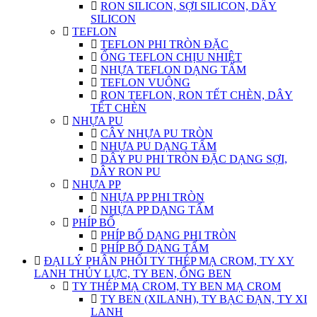
RON SILICON, SỢI SILICON, DÂY
SILICON
TEFLON
TEFLON PHI TRÒN ĐẶC
ỐNG TEFLON CHỊU NHIỆT
NHỰA TEFLON DẠNG TẤM
TEFLON VUÔNG
RON TEFLON, RON TẾT CHÈN, DÂY
TẾT CHÈN
NHỰA PU
CÂY NHỰA PU TRÒN
NHỰA PU DẠNG TẤM
DÂY PU PHI TRÒN ĐẶC DẠNG SỢI,
DÂY RON PU
NHỰA PP
NHỰA PP PHI TRÒN
NHỰA PP DẠNG TẤM
PHÍP BỐ
PHÍP BỐ DẠNG PHI TRÒN
PHÍP BỐ DẠNG TẤM
ĐẠI LÝ PHÂN PHỐI TY THÉP MẠ CROM, TY XY
LANH THỦY LỰC, TY BEN, ỐNG BEN
TY THÉP MẠ CROM, TY BEN MẠ CROM
TY BEN (XILANH), TY BẠC ĐẠN, TY XI
LANH