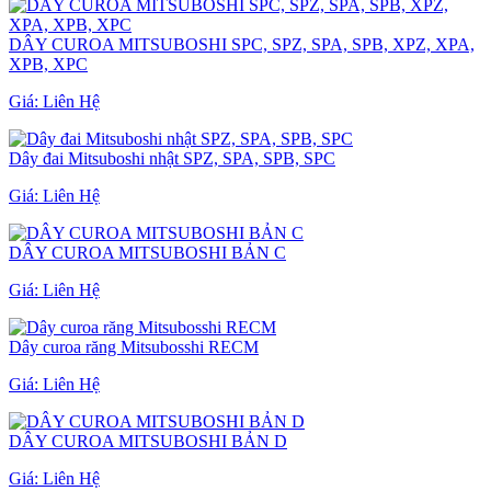
DÂY CUROA MITSUBOSHI SPC, SPZ, SPA, SPB, XPZ, XPA,
XPB, XPC
Giá:
Liên Hệ
Dây đai Mitsuboshi nhật SPZ, SPA, SPB, SPC
Giá:
Liên Hệ
DÂY CUROA MITSUBOSHI BẢN C
Giá:
Liên Hệ
Dây curoa răng Mitsubosshi RECM
Giá:
Liên Hệ
DÂY CUROA MITSUBOSHI BẢN D
Giá:
Liên Hệ