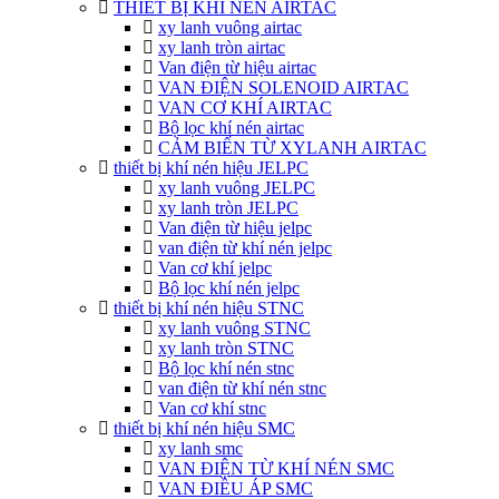
THIẾT BỊ KHÍ NÉN AIRTAC
xy lanh vuông airtac
xy lanh tròn airtac
Van điện từ hiệu airtac
VAN ĐIỆN SOLENOID AIRTAC
VAN CƠ KHÍ AIRTAC
Bộ lọc khí nén airtac
CẢM BIẾN TỪ XYLANH AIRTAC
thiết bị khí nén hiệu JELPC
xy lanh vuông JELPC
xy lanh tròn JELPC
Van điện từ hiệu jelpc
van điện từ khí nén jelpc
Van cơ khí jelpc
Bộ lọc khí nén jelpc
thiết bị khí nén hiệu STNC
xy lanh vuông STNC
xy lanh tròn STNC
Bộ lọc khí nén stnc
van điện từ khí nén stnc
Van cơ khí stnc
thiết bị khí nén hiệu SMC
xy lanh smc
VAN ĐIỆN TỪ KHÍ NÉN SMC
VAN ĐIỀU ÁP SMC