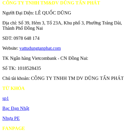
CÔNG TY TNHH TM&DV DŨNG TẤN PHÁT
Người Đại Diện: LÊ QUỐC DŨNG
Địa chỉ: Số 39, Hẻm 3, Tổ 23A, Khu phố 3, Phường Trảng Dài,
Thành Phố Đồng Nai
SĐT: 0978 648 174
Website:
vattudungtanphat.com
TK Ngân hàng Vietcombank - CN Đồng Nai:
Số TK: 1018528435
Chủ tài khoản: CÔNG TY TNHH TM DV DŨNG TẤN PHÁT
TỪ KHÓA
sp1
Bạc Đạn Nhật
Nhựa PE
FANPAGE