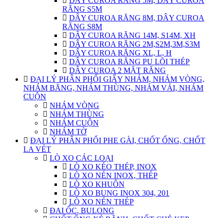
DÂY CUROA RĂNG 5M, DÂY CUROA
RĂNG S5M
DÂY CUROA RĂNG 8M, DÂY CUROA
RĂNG S8M
DÂY CUROA RĂNG 14M, S14M, XH
DÂY CUROA RĂNG 2M,S2M,3M,S3M
DÂY CUROA RĂNG XL, L, H
DÂY CUROA RĂNG PU LÕI THÉP
DÂY CUROA 2 MẶT RĂNG
ĐẠI LÝ PHÂN PHỐI GIẤY NHÁM, NHÁM VÒNG,
NHÁM BĂNG, NHÁM THÙNG, NHÁM VẢI, NHÁM
CUỘN
NHÁM VÒNG
NHÁM THÙNG
NHÁM CUỘN
NHÁM TỜ
ĐẠI LÝ PHÂN PHỐI PHE GÀI, CHỐT ỐNG, CHỐT
LA VÉT
LÒ XO CÁC LOẠI
LÒ XO KÉO THÉP, INOX
LÒ XO NÉN INOX, THÉP
LÒ XO KHUÔN
LÒ XO BUNG INOX 304, 201
LÒ XO NÉN THÉP
ĐAI ỐC, BULONG