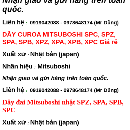
Nhận giao và gửi hàng trên toàn
quốc.
Liên hệ
0919042088 - 0978648174 (Mr Dũng)
:
DÂY CUROA MITSUBOSHI SPC, SPZ,
SPA, SPB, XPZ, XPA, XPB, XPC Giá rẻ
Xuất xứ
Nhật bản (japan)
:
Nhãn hiệu
Mitsuboshi
:
Nhận giao và gửi hàng trên toàn quốc.
Liên hệ
0919042088 - 0978648174 (Mr Dũng)
:
Dây đai Mitsuboshi nhật SPZ, SPA, SPB,
SPC
Xuất xứ
Nhật bản (japan)
: