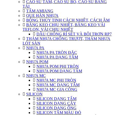
CAO SU TẤM, CAO SU BỐ, CAO SU BĂNG
TẢI
TẤM AMIANG
QUE HÀN NHỰA
BÔNG THỦY TINH CÁCH NHIỆT, CÁCH ÂM
BĂNG KEO CHỊU NHIỆT, BĂNG KEO VẢI
TEFLON, VẢI CHỊU NHIỆT
DẦU CHỐNG RỈ SÉT VÀ BÔI TRƠN RP7
THẢM NHỰA CHỐNG TRƯỢT, THẢM NHỰA
LÓT SÀN
NHỰA PA
NHỰA PA TRÒN ĐẶC
NHỰA PA DẠNG TẤM
NHỰA POM
NHỰA POM PHI TRÒN
NHỰA POM DẠNG TẤM
NHỰA MC
NHỰA MC PHI TRÒN
NHỰA MC DẠNG TẤM
NHỰA MC GIA CÔNG
SILICON
SILICON DẠNG TẤM
SILICON DẠNG CÂY
SILICON DẠNG ỐNG
SILICON TẤM MÀU ĐỎ