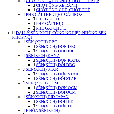
CHỐT ỐNG XẺ RÃNH, CHỐT CHẺ KẸP
CHỐT ỐNG XẺ RÃNH
CHỐT ỐNG CHẺ, CHỐT CHẺ
PHE GÀI THÉP, PHE GÀI INOX
PHE GÀI LỖ
PHE GÀI TRỤC
PHE GÀI CHỮ E
ĐẠI LÝ SÊN(XÍCH) CÔNG NGHIỆP, NHÔNG SÊN,
KHỚP NỐI
SÊN (XÍCH) DBC
SÊN(XÍCH) ĐƠN DBC
SÊN(XÍCH) ĐÔI DBC
SÊN(XÍCH) KANA
SÊN(XÍCH) ĐƠN KANA
SÊN(XÍCH) ĐÔI DBC
SÊN(XÍCH) STAR
SÊN(XÍCH) ĐƠN STAR
SÊN(XÍCH) ĐÔI STAR
SÊN (XÍCH) OCM
SÊN(XÍCH) ĐƠN OCM
SÊN(XÍCH) ĐÔI OCM
SÊN(XÍCH) DID JAPAN
SÊN(XÍCH) ĐÔI DID
SÊN(XÍCH) ĐƠN DID
KHÓA SÊN(XÍCH)