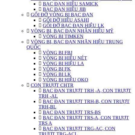
BẠC ĐẠN HIỆU SAMICK
BẠC ĐẠN HIỆU JIB
GỐI ĐỠ VÒNG BI BẠC ĐẠN
GỐI ĐỠ HIỆU ASAHI
GỐI ĐỠ BẠC ĐẠN HIỆU LK
VÒNG BI, BẠC ĐẠN NHÃN HIỆU MỸ
VÒNG BI TIMKEN
VÒNG BI, BẠC ĐẠN NHÃN HIỆU TRUNG
QUỐC
VÒNG BI FBJ
VÒNG BI HIỆU NÉT
VÒNG BI HIỆU LA
VÒNG BI FK
VÒNG BI LK
VÒNG BI HIỆU OKO
CON TRƯỢT CHTR
BẠC ĐẠN TRƯỢT TRH -A, CON TRƯỢT
TRH -AL
BẠC ĐẠN TRƯỢT TRH-B, CON TRƯỢT
TRH-BL
BẠC ĐẠN TRƯỢT TRS-BS
BẠC ĐẠN TRƯỢT TRS-A, CON TRƯỢT
TRS A
BẠC ĐẠN TRƯỢT TRG-AC, CON
TRƯỢT TRG-ACL