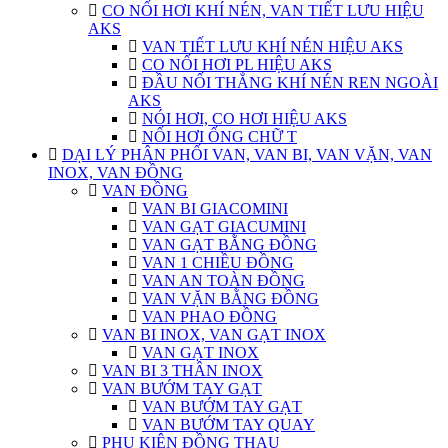
CO NỐI HƠI KHÍ NÉN, VAN TIẾT LƯU HIỆU
AKS
VAN TIẾT LƯU KHÍ NÉN HIỆU AKS
CO NỐI HƠI PL HIỆU AKS
ĐẦU NỐI THẲNG KHÍ NÉN REN NGOÀI
AKS
NÓI HƠI, CO HƠI HIỆU AKS
NỐI HƠI ỐNG CHỮ T
DẠI LÝ PHÂN PHỐI VAN, VAN BI, VAN VẶN, VAN
INOX, VAN ĐỒNG
VAN ĐỒNG
VAN BI GIACOMINI
VAN GẠT GIACUMINI
VAN GẠT BẰNG ĐỒNG
VAN 1 CHIỀU ĐỒNG
VAN AN TOÀN ĐỒNG
VAN VẶN BẰNG ĐỒNG
VAN PHAO ĐỒNG
VAN BI INOX, VAN GẠT INOX
VAN GẠT INOX
VAN BI 3 THÂN INOX
VAN BƯỚM TAY GẠT
VAN BƯỚM TAY GẠT
VAN BƯỚM TAY QUAY
PHỤ KIỆN ĐỒNG THAU