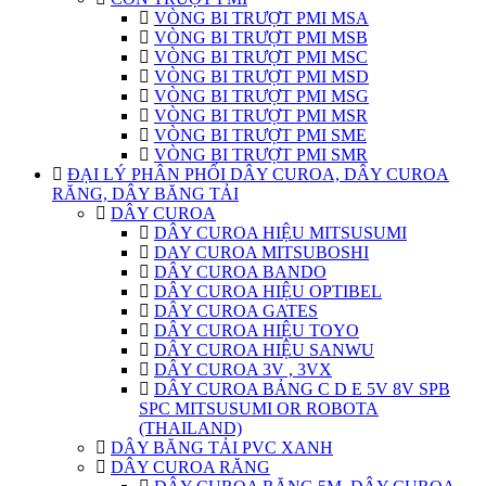
VÒNG BI TRƯỢT PMI MSA
VÒNG BI TRƯỢT PMI MSB
VÒNG BI TRƯỢT PMI MSC
VÒNG BI TRƯỢT PMI MSD
VÒNG BI TRƯỢT PMI MSG
VÒNG BI TRƯỢT PMI MSR
VÒNG BI TRƯỢT PMI SME
VÒNG BI TRƯỢT PMI SMR
ĐẠI LÝ PHÂN PHỐI DÂY CUROA, DÂY CUROA
RĂNG, DÂY BĂNG TẢI
DÂY CUROA
DÂY CUROA HIỆU MITSUSUMI
DAY CUROA MITSUBOSHI
DÂY CUROA BANDO
DÂY CUROA HIỆU OPTIBEL
DÂY CUROA GATES
DÂY CUROA HIỆU TOYO
DÂY CUROA HIỆU SANWU
DÂY CUROA 3V , 3VX
DÂY CUROA BẢNG C D E 5V 8V SPB
SPC MITSUSUMI OR ROBOTA
(THAILAND)
DÂY BĂNG TẢI PVC XANH
DÂY CUROA RĂNG