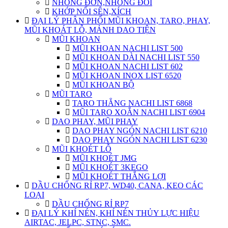
NHÔNG ĐƠN,NHÔNG ĐÔI
KHỚP NỐI SÊN,XÍCH
ĐẠI LÝ PHÂN PHỐI MŨI KHOAN, TARO, PHAY,
MŨI KHOÁT LỖ, MẢNH DAO TIỆN
MŨI KHOAN
MŨI KHOAN NACHI LIST 500
MŨI KHOAN DÀI NACHI LIST 550
MŨI KHOAN NACHI LIST 602
MŨI KHOAN INOX LIST 6520
MŨI KHOAN BỘ
MŨI TARO
TARO THẲNG NACHI LIST 6868
MŨI TARO XOẮN NACHI LIST 6904
DAO PHAY, MŨI PHAY
DAO PHAY NGÓN NACHI LIST 6210
DAO PHAY NGÓN NACHI LIST 6230
MŨI KHOÉT LỖ
MŨI KHOÉT JMG
MŨI KHOÉT 3KEGO
MŨI KHOÉT THẮNG LỢI
DẦU CHỐNG RỈ RP7, WD40, CANA, KEO CÁC
LOẠI
DẦU CHỐNG RỈ RP7
ĐẠI LÝ KHÍ NÉN, KHÍ NÉN THỦY LỰC HIỆU
AIRTAC, JELPC, STNC, SMC.