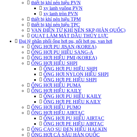
thiết bị khí nén hiệu PVN
xy lanh vuông PVN
xy lanh tròn PVN
thiết bị khí nén hiệu TPM
thiết bị khí nén hiệu TPC
VAN ĐIỆN TỪ KHÍ NÉN SKP (HÀN QUỐC)
QUẠT LÀM MÁT DẦU THỦY LỰC
Đại lý phân phối ống hơi pu, nối hơi pu, van hơi
ỐNG HƠI PU JISAN (KOREA)
ỐNG HƠI PU HIỆU SANG-A
ỐNG HƠI HIỆU PMI (KOREA)
ỐNG HƠI HIỆU SHPI
ỐNG HƠI PU HIỆU SHPI
ỐNG HƠI NYLON HIỆU SHPI
ỐNG HƠI PE HIỆU SHPI
ỐNG HƠI HIỆU PUMA
ỐNG HƠI HIỆU KAILY
ỐNG HƠI PU HIỆU KAILY
ỐNG HƠI PE HIỆU KAILY
ỐNG HƠI HIỆU PUMQ
ỐNG HƠI HIỆU AIRTAC
ỐNG HƠI PU HIỆU AIRTAC
ỐNG HƠI PE HIỆU AIRTAC
ỐNG CAO SU ĐEN HIỆU HALKIN
ỐNG HƠI CÁ SẤU HÀN QUỐC