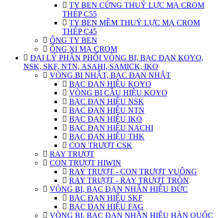
TY BEN CỨNG THUỶ LỰC MẠ CROM
THÉP C55
TY BEN MỀM THUỶ LỰC MẠ CROM
THÉP C45
ỐNG TY BEN
ỐNG XI MẠ CROM
ĐẠI LÝ PHÂN PHỐI VÒNG BI, BẠC ĐẠN KOYO,
NSK, SKF, NTN, ASAHI, SAMICK, IKO
VÒNG BI NHẬT, BẠC ĐẠN NHẬT
BẠC ĐẠN HIỆU KOYO
VÒNG BI CẦU HIỆU KOYO
BẠC ĐẠN HIỆU NSK
BẠC ĐẠN HIỆU NTN
BẠC ĐẠN HIỆU IKO
BẠC ĐẠN HIỆU NACHI
BẠC ĐẠN HIỆU THK
CON TRƯỢT CSK
RAY TRƯỢT
CON TRƯỢT HIWIN
RAY TRƯỢT - CON TRƯỢT VUÔNG
RAY TRƯỢT - RAY TRƯỢT TRÒN
VÒNG BI, BẠC ĐẠN NHẴN HIỆU ĐỨC
BẠC ĐẠN HIỆU SKF
BẠC ĐẠN HIỆU FAG
VÒNG BI, BẠC ĐẠN NHÃN HIỆU HÀN QUỐC