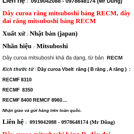
Liên hệ
0919042088 - 0978648174 (Mr Dũng)
:
Dây curoa răng mitsuboshi bảng RECM, dây
đai răng mitsuboshi bảng RECM
Xuất xứ
Nhật bản (japan)
:
Nhãn hiệu
Mitsuboshi
:
Dây curoa mitsuboshi khá đa dạng, từ bản
RECM
Kích thước từ
:
Dây curoa Vbelt răng ( B răng , A răng ) :
RECMF 8310
RECMF 8350
RECMF 8400 REMCF 8960....
Nhận giao và gửi hàng trên toàn quốc.
Liên hệ
0919042088 - 0978648174 (Mr Dũng)
: