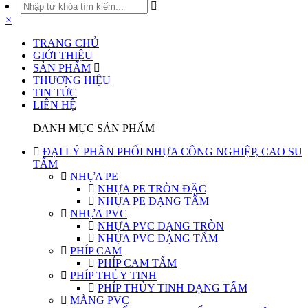
×
TRANG CHỦ
GIỚI THIỆU
SẢN PHẨM
THƯƠNG HIỆU
TIN TỨC
LIÊN HỆ
DANH MỤC SẢN PHẨM
ĐẠI LÝ PHÂN PHỐI NHỰA CÔNG NGHIỆP, CAO SU
TẤM
NHỰA PE
NHỰA PE TRÒN ĐẶC
NHỰA PE DẠNG TẤM
NHỰA PVC
NHỰA PVC DẠNG TRÒN
NHỰA PVC DẠNG TẤM
PHÍP CAM
PHÍP CAM TẤM
PHÍP THỦY TINH
PHÍP THỦY TINH DẠNG TẤM
MÀNG PVC