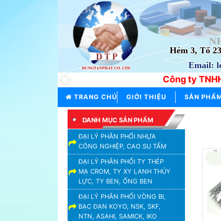
TRANG
CHỦ
Hẻm 3, Tổ 2
Email: 
GIỚI
THIỆU
Công ty TNHH
SẢN
TRANG CHỦ
GIỚI THIỆU
SẢN PHẨ
PHẨM
THƯƠNG
DANH MỤC SẢN PHẨM
HIỆU
ĐẠI LÝ PHÂN PHỐI NHỰA
CÔNG NGHIỆP, CAO SU TẤM
TIN
TỨC
ĐẠI LÝ PHÂN PHỐI TY THÉP
MẠ CROM, TY XY LANH THỦY
LIÊN
LỰC, TY BEN, ỐNG BEN
HỆ
ĐẠI LÝ PHÂN PHỐI VÒNG BI,
BẠC ĐẠN KOYO, NSK, SKF,
NTN, ASAHI, SAMICK, IKO