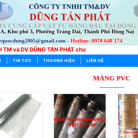
3A, Khu phố 3, Phường Trảng Dài, Thành Phố Đồng Nai
lequocdung2005@gmail.com -
Hotline: 0978 648 174
 TM và DV DŨNG TẤN PHÁT chuyên cung cấp, phân phố
M
TIN TỨC
THƯƠNG HIỆU
LIÊN HỆ
MÀNG PVC