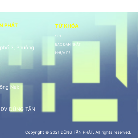
N PHÁT
TỪ KHÓA
SP1
BẠC ĐẠN NHẬT
 phố 3, Phường
NHỰA PE
ồng Nai:
M DV DŨNG TẤN
Copyright © 2021 DŨNG TẤN PHÁT. All rights reserved.