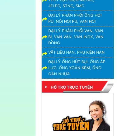
JELPC, STNC, SMC.
ĐẠI LÝ PHÂN PHỐI ỐNG HƠI
PU, NỐI HƠI PU, VAN HƠI
DẠI LÝ PHÂN PHỐI VAN, VAN
BI, VAN VẶN, VAN INOX, VAN
ĐỒNG
VẬT LIỆU HÀN, PHỤ KIỆN HÀN
ĐẠI LÝ ỐNG HÚT BỤI, ỐNG ÁP
LỰC, ỐNG XOẮN KẼM, ỐNG
GÂN NHỰA
HỖ TRỢ TRỰC TUYẾN