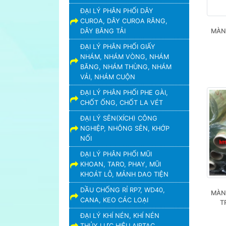
ĐẠI LÝ PHÂN PHỐI DÂY
CUROA, DÂY CUROA RĂNG,
DÂY BĂNG TẢI
MÀNG
ĐẠI LÝ PHÂN PHỐI GIẤY
NHÁM, NHÁM VÒNG, NHÁM
BĂNG, NHÁM THÙNG, NHÁM
VẢI, NHÁM CUỘN
ĐẠI LÝ PHÂN PHỐI PHE GÀI,
CHỐT ỐNG, CHỐT LA VÉT
ĐẠI LÝ SÊN(XÍCH) CÔNG
NGHIỆP, NHÔNG SÊN, KHỚP
NỐI
ĐẠI LÝ PHÂN PHỐI MŨI
KHOAN, TARO, PHAY, MŨI
KHOÁT LỖ, MẢNH DAO TIỆN
DẦU CHỐNG RỈ RP7, WD40,
MÀN
CANA, KEO CÁC LOẠI
T
ĐẠI LÝ KHÍ NÉN, KHÍ NÉN
THỦY LỰC HIỆU AIRTAC,