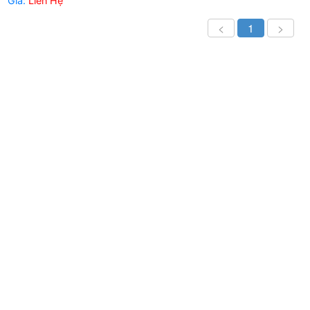
Giá:
Liên Hệ
<
1
>