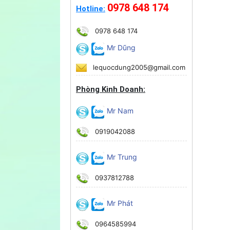
0978 648 174
Hotline:
0978 648 174
Mr Dũng
lequocdung2005@gmail.com
Phòng Kinh Doanh:
Mr Nam
0919042088
Mr Trung
0937812788
Mr Phát
0964585994