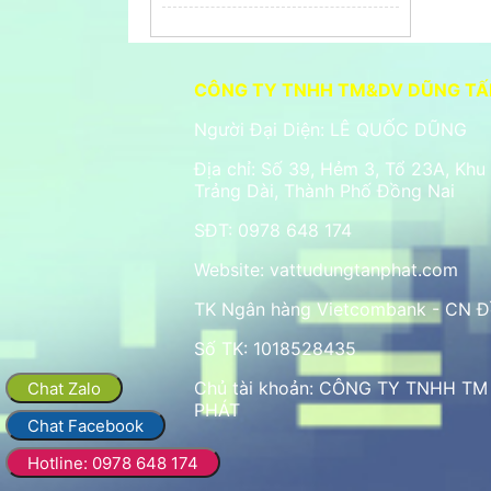
CÔNG TY TNHH TM&DV DŨNG TẤ
Người Đại Diện: LÊ QUỐC DŨNG
Địa chỉ: Số 39, Hẻm 3, Tổ 23A, Khu
Trảng Dài, Thành Phố Đồng Nai
SĐT: 0978 648 174
Website:
vattudungtanphat.com
TK Ngân hàng Vietcombank - CN Đ
Số TK: 1018528435
Chủ tài khoản: CÔNG TY TNHH T
Chat Zalo
PHÁT
Chat Facebook
Hotline: 0978 648 174