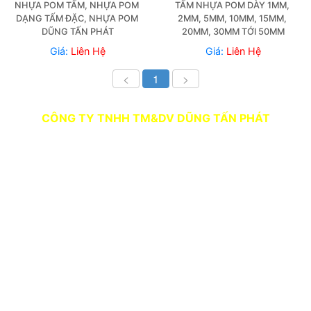
NHỰA POM TẤM, NHỰA POM 
TẤM NHỰA POM DÀY 1MM, 
DẠNG TẤM ĐẶC, NHỰA POM 
2MM, 5MM, 10MM, 15MM, 
DŨNG TẤN PHÁT
20MM, 30MM TỚI 50MM
Giá:
Liên Hệ
Giá:
Liên Hệ
<
1
>
CÔNG TY TNHH TM&DV DŨNG TẤN PHÁT
Người Đại Diện: LÊ QUỐC DŨNG
Địa chỉ: Số 39, Hẻm 3, Tổ 23A, Khu phố 3, Phường
Trảng Dài, Thành Phố Đồng Nai
SĐT: 0978 648 174
Website:
vattudungtanphat.com
TK Ngân hàng Vietcombank - CN Đồng Nai:
Số TK: 1018528435
Chủ tài khoản: CÔNG TY TNHH TM DV DŨNG TẤN