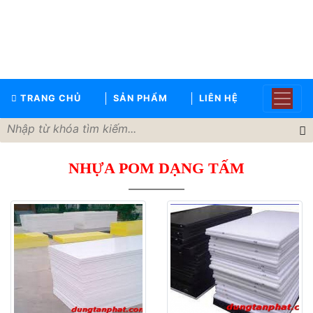
TRANG
CHỦ
GIỚI
TRANG CHỦ
SẢN PHẨM
LIÊN HỆ
THIỆU
SẢN
PHẨM
NHỰA POM DẠNG TẤM
THƯƠNG
HIỆU
TIN
TỨC
LIÊN
HỆ