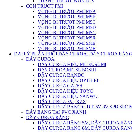
THANH TRƯỢT WON R, S
CON TRƯỢT PMI
VÒNG BI TRƯỢT PMI MSA
VÒNG BI TRƯỢT PMI MSB
VÒNG BI TRƯỢT PMI MSC
VÒNG BI TRƯỢT PMI MSD
VÒNG BI TRƯỢT PMI MSG
VÒNG BI TRƯỢT PMI MSR
VÒNG BI TRƯỢT PMI SME
VÒNG BI TRƯỢT PMI SMR
ĐẠI LÝ PHÂN PHỐI DÂY CUROA, DÂY CUROA RĂNG
DÂY CUROA
DÂY CUROA HIỆU MITSUSUMI
DAY CUROA MITSUBOSHI
DÂY CUROA BANDO
DÂY CUROA HIỆU OPTIBEL
DÂY CUROA GATES
DÂY CUROA HIỆU TOYO
DÂY CUROA HIỆU SANWU
DÂY CUROA 3V , 3VX
DÂY CUROA BẢNG C D E 5V 8V SPB SPC
DÂY BĂNG TẢI PVC XANH
DÂY CUROA RĂNG
DÂY CUROA RĂNG 5M, DÂY CUROA RĂN
DÂY CUROA RĂNG 8M, DÂY CUROA RĂN