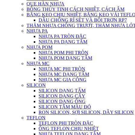
QUE HÀN NHỰA
BÔNG THỦY TINH CÁCH NHIỆT, CÁCH ÂM
BĂNG KEO CHỊU NHIỆT, BĂNG KEO VẢI TEFLO
DẦU CHỐNG RỈ SÉT VÀ BÔI TRƠN RP7
THẢM NHỰA CHỐNG TRƯỢT, THẢM NHỰA LÓT
NHỰA PA
NHỰA PA TRÒN ĐẶC
NHỰA PA DẠNG TẤM
NHỰA POM
NHỰA POM PHI TRÒN
NHỰA POM DẠNG TẤM
NHỰA MC
NHỰA MC PHI TRÒN
NHỰA MC DẠNG TẤM
NHỰA MC GIA CÔNG
SILICON
SILICON DẠNG TẤM
SILICON DẠNG CÂY
SILICON DẠNG ỐNG
SILICON TẤM MÀU ĐỎ
RON SILICON, SỢI SILICON, DÂY SILICON
TEFLON
TEFLON PHI TRÒN ĐẶC
ỐNG TEFLON CHỊU NHIỆT
NHỰA TEFLON DẠNG TẤM