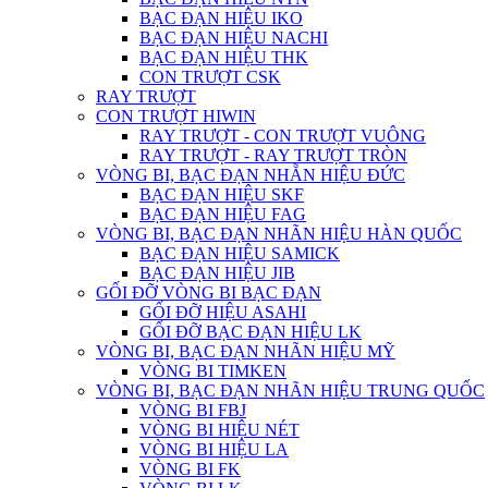
BẠC ĐẠN HIỆU IKO
BẠC ĐẠN HIỆU NACHI
BẠC ĐẠN HIỆU THK
CON TRƯỢT CSK
RAY TRƯỢT
CON TRƯỢT HIWIN
RAY TRƯỢT - CON TRƯỢT VUÔNG
RAY TRƯỢT - RAY TRƯỢT TRÒN
VÒNG BI, BẠC ĐẠN NHẴN HIỆU ĐỨC
BẠC ĐẠN HIỆU SKF
BẠC ĐẠN HIỆU FAG
VÒNG BI, BẠC ĐẠN NHÃN HIỆU HÀN QUỐC
BẠC ĐẠN HIỆU SAMICK
BẠC ĐẠN HIỆU JIB
GỐI ĐỠ VÒNG BI BẠC ĐẠN
GỐI ĐỠ HIỆU ASAHI
GỐI ĐỠ BẠC ĐẠN HIỆU LK
VÒNG BI, BẠC ĐẠN NHÃN HIỆU MỸ
VÒNG BI TIMKEN
VÒNG BI, BẠC ĐẠN NHÃN HIỆU TRUNG QUỐC
VÒNG BI FBJ
VÒNG BI HIỆU NÉT
VÒNG BI HIỆU LA
VÒNG BI FK