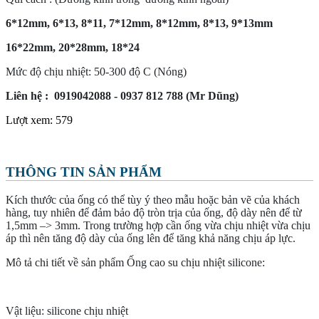
6*12mm, 6*13, 8*11, 7*12mm, 8*12mm, 8*13, 9*13mm
16*22mm, 20*28mm, 18*24
Mức độ chịu nhiệt: 50-300 độ C (Nóng)
Liên hệ : 0919042088 - 0937 812 788 (Mr Dũng)
Lượt xem:
579
THÔNG TIN SẢN PHẨM
Kích thước của ống có thể tùy ý theo mẫu hoặc bản vẽ của khách
hàng, tuy nhiên để đảm bảo độ tròn trịa của ống, độ dày nên để từ
1,5mm –> 3mm. Trong trường hợp cần ống vừa chịu nhiệt vừa chịu
áp thì nên tăng độ dày của ống lên để tăng khả năng chịu áp lực.
Mô tả chi tiết về sản phẩm Ống cao su chịu nhiệt silicone:
Vật liệu: silicone chịu nhiệt