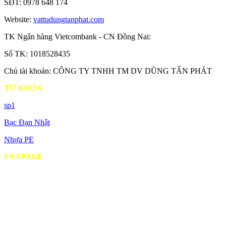
SĐT: 0978 648 174
Website:
vattudungtanphat.com
TK Ngân hàng Vietcombank - CN Đồng Nai:
Số TK: 1018528435
Chủ tài khoản: CÔNG TY TNHH TM DV DŨNG TẤN PHÁT
TỪ KHÓA
sp1
Bạc Đạn Nhật
Nhựa PE
FANPAGE