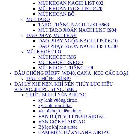
MŨI KHOAN NACHI LIST 602
MŨI KHOAN INOX LIST 6520
MŨI KHOAN BỘ
MŨI TARO
TARO THẲNG NACHI LIST 6868
MŨI TARO XOẮN NACHI LIST 6904
DAO PHAY, MŨI PHAY
DAO PHAY NGÓN NACHI LIST 6210
DAO PHAY NGÓN NACHI LIST 6230
MŨI KHOÉT LỖ
MŨI KHOÉT JMG
MŨI KHOÉT 3KEGO
MŨI KHOÉT THẮNG LỢI
DẦU CHỐNG RỈ RP7, WD40, CANA, KEO CÁC LOẠI
DẦU CHỐNG RỈ RP7
ĐẠI LÝ KHÍ NÉN, KHÍ NÉN THỦY LỰC HIỆU
AIRTAC, JELPC, STNC, SMC.
THIẾT BỊ KHÍ NÉN AIRTAC
xy lanh vuông airtac
xy lanh tròn airtac
Van điện từ hiệu airtac
VAN ĐIỆN SOLENOID AIRTAC
VAN CƠ KHÍ AIRTAC
Bộ lọc khí nén airtac
CẢM BIẾN TỪ XYLANH AIRTAC