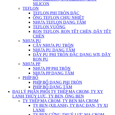
SILICON
TEFLON
TEFLON PHI TRÒN ĐẶC
ỐNG TEFLON CHỊU NHIỆT
NHỰA TEFLON DẠNG TẤM
TEFLON VUÔNG
RON TEFLON, RON TẾT CHÈN, DÂY TẾT
CHÈN
NHỰA PU
CÂY NHỰA PU TRÒN
NHỰA PU DẠNG TẤM
DÂY PU PHI TRÒN ĐẶC DẠNG SỢI, DÂY
RON PU
NHỰA PP
NHỰA PP PHI TRÒN
NHỰA PP DẠNG TẤM
PHÍP BỐ
PHÍP BỐ DẠNG PHI TRÒN
PHÍP BỐ DẠNG TẤM
ĐẠI LÝ PHÂN PHỐI TY THÉP MẠ CROM, TY XY
LANH THỦY LỰC, TY BEN, ỐNG BEN
TY THÉP MẠ CROM, TY BEN MẠ CROM
TY BEN (XILANH), TY BẠC ĐẠN, TY XI
LANH
TY BEN CỨNG THUỶ LỰC MẠ CROM