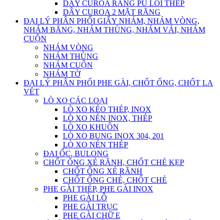
DÂY CUROA RĂNG PU LÕI THÉP
DÂY CUROA 2 MẶT RĂNG
ĐẠI LÝ PHÂN PHỐI GIẤY NHÁM, NHÁM VÒNG,
NHÁM BĂNG, NHÁM THÙNG, NHÁM VẢI, NHÁM
CUỘN
NHÁM VÒNG
NHÁM THÙNG
NHÁM CUỘN
NHÁM TỜ
ĐẠI LÝ PHÂN PHỐI PHE GÀI, CHỐT ỐNG, CHỐT LA
VÉT
LÒ XO CÁC LOẠI
LÒ XO KÉO THÉP, INOX
LÒ XO NÉN INOX, THÉP
LÒ XO KHUÔN
LÒ XO BUNG INOX 304, 201
LÒ XO NÉN THÉP
ĐAI ỐC, BULONG
CHỐT ỐNG XẺ RÃNH, CHỐT CHẺ KẸP
CHỐT ỐNG XẺ RÃNH
CHỐT ỐNG CHẺ, CHỐT CHẺ
PHE GÀI THÉP, PHE GÀI INOX
PHE GÀI LỖ
PHE GÀI TRỤC
PHE GÀI CHỮ E