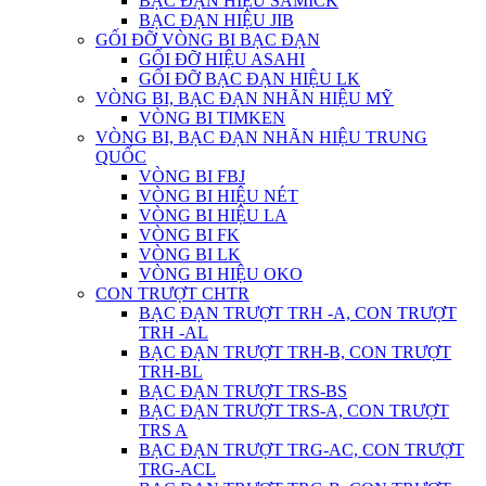
BẠC ĐẠN HIỆU SAMICK
BẠC ĐẠN HIỆU JIB
GỐI ĐỠ VÒNG BI BẠC ĐẠN
GỐI ĐỠ HIỆU ASAHI
GỐI ĐỠ BẠC ĐẠN HIỆU LK
VÒNG BI, BẠC ĐẠN NHÃN HIỆU MỸ
VÒNG BI TIMKEN
VÒNG BI, BẠC ĐẠN NHÃN HIỆU TRUNG
QUỐC
VÒNG BI FBJ
VÒNG BI HIỆU NÉT
VÒNG BI HIỆU LA
VÒNG BI FK
VÒNG BI LK
VÒNG BI HIỆU OKO
CON TRƯỢT CHTR
BẠC ĐẠN TRƯỢT TRH -A, CON TRƯỢT
TRH -AL
BẠC ĐẠN TRƯỢT TRH-B, CON TRƯỢT
TRH-BL
BẠC ĐẠN TRƯỢT TRS-BS
BẠC ĐẠN TRƯỢT TRS-A, CON TRƯỢT
TRS A
BẠC ĐẠN TRƯỢT TRG-AC, CON TRƯỢT
TRG-ACL