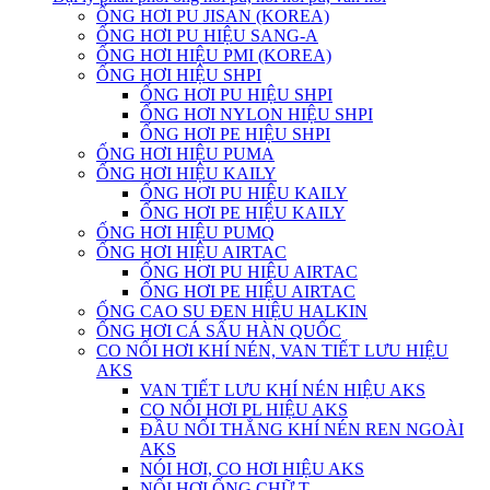
ỐNG HƠI PU JISAN (KOREA)
ỐNG HƠI PU HIỆU SANG-A
ỐNG HƠI HIỆU PMI (KOREA)
ỐNG HƠI HIỆU SHPI
ỐNG HƠI PU HIỆU SHPI
ỐNG HƠI NYLON HIỆU SHPI
ỐNG HƠI PE HIỆU SHPI
ỐNG HƠI HIỆU PUMA
ỐNG HƠI HIỆU KAILY
ỐNG HƠI PU HIỆU KAILY
ỐNG HƠI PE HIỆU KAILY
ỐNG HƠI HIỆU PUMQ
ỐNG HƠI HIỆU AIRTAC
ỐNG HƠI PU HIỆU AIRTAC
ỐNG HƠI PE HIỆU AIRTAC
ỐNG CAO SU ĐEN HIỆU HALKIN
ỐNG HƠI CÁ SẤU HÀN QUỐC
CO NỐI HƠI KHÍ NÉN, VAN TIẾT LƯU HIỆU
AKS
VAN TIẾT LƯU KHÍ NÉN HIỆU AKS
CO NỐI HƠI PL HIỆU AKS
ĐẦU NỐI THẲNG KHÍ NÉN REN NGOÀI
AKS
NÓI HƠI, CO HƠI HIỆU AKS
NỐI HƠI ỐNG CHỮ T