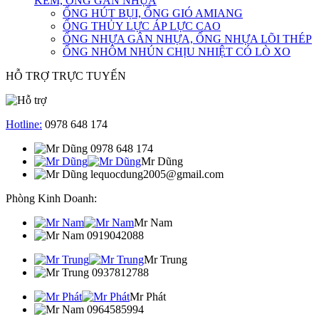
KẼM, ỐNG GÂN NHỰA
ỐNG HÚT BỤI, ỐNG GIÓ AMIANG
ỐNG THỦY LỰC ÁP LỰC CAO
ỐNG NHỰA GÂN NHỰA, ỐNG NHỰA LÕI THÉP
ỐNG NHÔM NHÚN CHỊU NHIỆT CÓ LÒ XO
HỖ TRỢ TRỰC TUYẾN
Hotline:
0978 648 174
0978 648 174
Mr Dũng
lequocdung2005@gmail.com
Phòng Kinh Doanh:
Mr Nam
0919042088
Mr Trung
0937812788
Mr Phát
0964585994