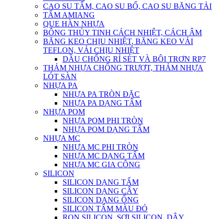
CAO SU TẤM, CAO SU BỐ, CAO SU BĂNG TẢI
TẤM AMIANG
QUE HÀN NHỰA
BÔNG THỦY TINH CÁCH NHIỆT, CÁCH ÂM
BĂNG KEO CHỊU NHIỆT, BĂNG KEO VẢI
TEFLON, VẢI CHỊU NHIỆT
DẦU CHỐNG RỈ SÉT VÀ BÔI TRƠN RP7
THẢM NHỰA CHỐNG TRƯỢT, THẢM NHỰA
LÓT SÀN
NHỰA PA
NHỰA PA TRÒN ĐẶC
NHỰA PA DẠNG TẤM
NHỰA POM
NHỰA POM PHI TRÒN
NHỰA POM DẠNG TẤM
NHỰA MC
NHỰA MC PHI TRÒN
NHỰA MC DẠNG TẤM
NHỰA MC GIA CÔNG
SILICON
SILICON DẠNG TẤM
SILICON DẠNG CÂY
SILICON DẠNG ỐNG
SILICON TẤM MÀU ĐỎ
RON SILICON, SỢI SILICON, DÂY