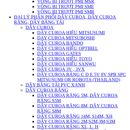
VÒNG BI TRƯỢT PMI MSR
VÒNG BI TRƯỢT PMI SME
VÒNG BI TRƯỢT PMI SMR
ĐẠI LÝ PHÂN PHỐI DÂY CUROA, DÂY CUROA
RĂNG, DÂY BĂNG TẢI
DÂY CUROA
DÂY CUROA HIỆU MITSUSUMI
DAY CUROA MITSUBOSHI
DÂY CUROA BANDO
DÂY CUROA HIỆU OPTIBEL
DÂY CUROA GATES
DÂY CUROA HIỆU TOYO
DÂY CUROA HIỆU SANWU
DÂY CUROA 3V , 3VX
DÂY CUROA BẢNG C D E 5V 8V SPB SPC
MITSUSUMI OR ROBOTA (THAILAND)
DÂY BĂNG TẢI PVC XANH
DÂY CUROA RĂNG
DÂY CUROA RĂNG 5M, DÂY CUROA
RĂNG S5M
DÂY CUROA RĂNG 8M, DÂY CUROA
RĂNG S8M
DÂY CUROA RĂNG 14M, S14M, XH
DÂY CUROA RĂNG 2M,S2M,3M,S3M
DÂY CUROA RĂNG XL, L, H