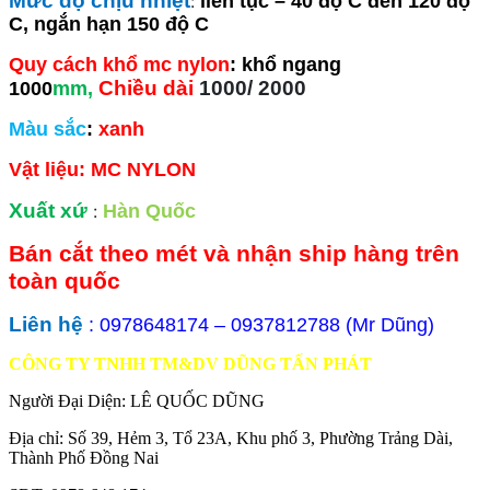
Mức độ chịu nhiệt
:
liên tục – 40 độ C đến 120 độ
C, ngắn hạn 150 độ C
Quy cách khổ mc nylon
: khổ ngang
Chiều dài
1000/ 2000
1000
mm,
Màu sắc
:
xanh
Vật liệu: MC NYLON
Xuất xứ
:
Hàn Quốc
Bán cắt theo mét và nhận ship hàng trên
toàn quốc
Liên hệ
: 0978648174 – 0937812788 (Mr Dũng)
CÔNG TY TNHH TM&DV DŨNG TẤN PHÁT
Người Đại Diện: LÊ QUỐC DŨNG
Địa chỉ: Số 39, Hẻm 3, Tổ 23A, Khu phố 3, Phường Trảng Dài,
Thành Phố Đồng Nai