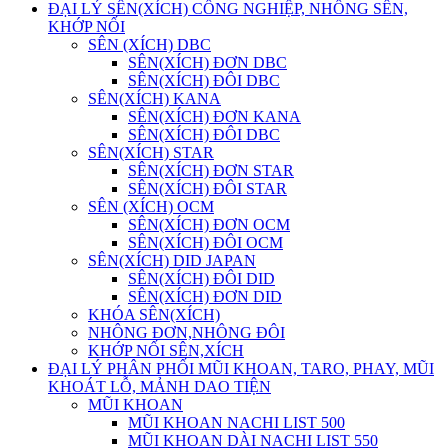
ĐẠI LÝ SÊN(XÍCH) CÔNG NGHIỆP, NHÔNG SÊN,
KHỚP NỐI
SÊN (XÍCH) DBC
SÊN(XÍCH) ĐƠN DBC
SÊN(XÍCH) ĐÔI DBC
SÊN(XÍCH) KANA
SÊN(XÍCH) ĐƠN KANA
SÊN(XÍCH) ĐÔI DBC
SÊN(XÍCH) STAR
SÊN(XÍCH) ĐƠN STAR
SÊN(XÍCH) ĐÔI STAR
SÊN (XÍCH) OCM
SÊN(XÍCH) ĐƠN OCM
SÊN(XÍCH) ĐÔI OCM
SÊN(XÍCH) DID JAPAN
SÊN(XÍCH) ĐÔI DID
SÊN(XÍCH) ĐƠN DID
KHÓA SÊN(XÍCH)
NHÔNG ĐƠN,NHÔNG ĐÔI
KHỚP NỐI SÊN,XÍCH
ĐẠI LÝ PHÂN PHỐI MŨI KHOAN, TARO, PHAY, MŨI
KHOÁT LỖ, MẢNH DAO TIỆN
MŨI KHOAN
MŨI KHOAN NACHI LIST 500
MŨI KHOAN DÀI NACHI LIST 550