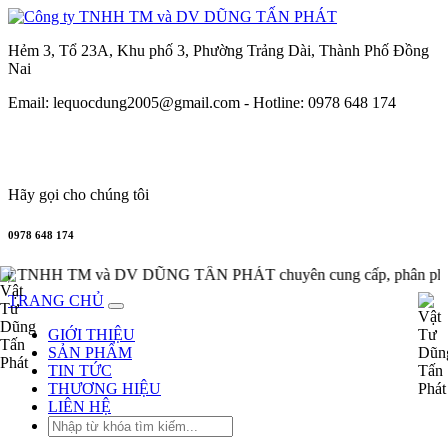
Hẻm 3, Tổ 23A, Khu phố 3, Phường Trảng Dài, Thành Phố Đồng
Nai
Email: lequocdung2005@gmail.com -
Hotline: 0978 648 174
Hãy gọi cho chúng tôi
0978 648 174
 TNHH TM và DV DŨNG TẤN PHÁT chuyên cung cấp, phân phối th
TRANG CHỦ
GIỚI THIỆU
SẢN PHẨM
TIN TỨC
THƯƠNG HIỆU
LIÊN HỆ