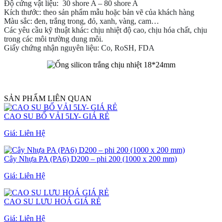
Độ cứng vật liệu: 30 shore A – 80 shore A
Kích thước: theo sản phẩm mẫu hoặc bản vẽ của khách hàng
Màu sắc: đen, trắng trong, đỏ, xanh, vàng, cam…
Các yêu cầu kỹ thuật khác: chịu nhiệt độ cao, chịu hóa chất, chịu
trong các môi trường dung môi.
Giấy chứng nhận nguyên liệu: Co, RoSH, FDA
SẢN PHẨM LIÊN QUAN
CAO SU BỐ VẢI 5LY- GIÁ RẺ
Giá:
Liên Hệ
Cây Nhựa PA (PA6) D200 – phi 200 (1000 x 200 mm)
Giá:
Liên Hệ
CAO SU LƯU HOÁ GIÁ RẺ
Giá:
Liên Hệ