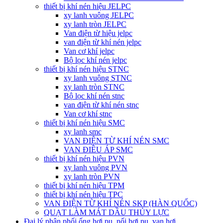
thiết bị khí nén hiệu JELPC
xy lanh vuông JELPC
xy lanh tròn JELPC
Van điện từ hiệu jelpc
van điện từ khí nén jelpc
Van cơ khí jelpc
Bộ lọc khí nén jelpc
thiết bị khí nén hiệu STNC
xy lanh vuông STNC
xy lanh tròn STNC
Bộ lọc khí nén stnc
van điện từ khí nén stnc
Van cơ khí stnc
thiết bị khí nén hiệu SMC
xy lanh smc
VAN ĐIỆN TỪ KHÍ NÉN SMC
VAN ĐIỀU ÁP SMC
thiết bị khí nén hiệu PVN
xy lanh vuông PVN
xy lanh tròn PVN
thiết bị khí nén hiệu TPM
thiết bị khí nén hiệu TPC
VAN ĐIỆN TỪ KHÍ NÉN SKP (HÀN QUỐC)
QUẠT LÀM MÁT DẦU THỦY LỰC
Đại lý phân phối ống hơi pu, nối hơi pu, van hơi