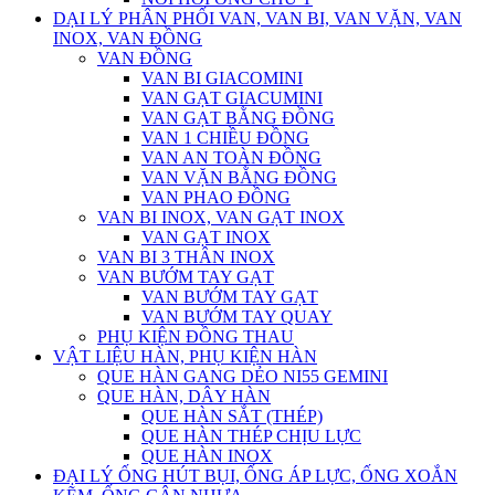
DẠI LÝ PHÂN PHỐI VAN, VAN BI, VAN VẶN, VAN
INOX, VAN ĐỒNG
VAN ĐỒNG
VAN BI GIACOMINI
VAN GẠT GIACUMINI
VAN GẠT BẰNG ĐỒNG
VAN 1 CHIỀU ĐỒNG
VAN AN TOÀN ĐỒNG
VAN VẶN BẰNG ĐỒNG
VAN PHAO ĐỒNG
VAN BI INOX, VAN GẠT INOX
VAN GẠT INOX
VAN BI 3 THÂN INOX
VAN BƯỚM TAY GẠT
VAN BƯỚM TAY GẠT
VAN BƯỚM TAY QUAY
PHỤ KIỆN ĐỒNG THAU
VẬT LIỆU HÀN, PHỤ KIỆN HÀN
QUE HÀN GANG DẺO NI55 GEMINI
QUE HÀN, DÂY HÀN
QUE HÀN SẮT (THÉP)
QUE HÀN THÉP CHỊU LỰC
QUE HÀN INOX
ĐẠI LÝ ỐNG HÚT BỤI, ỐNG ÁP LỰC, ỐNG XOẮN