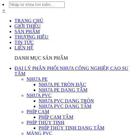
×
TRANG CHỦ
GIỚI THIỆU
SẢN PHẨM
THƯƠNG HIỆU
TIN TỨC
LIÊN HỆ
DANH MỤC SẢN PHẨM
ĐẠI LÝ PHÂN PHỐI NHỰA CÔNG NGHIỆP, CAO SU
TẤM
NHỰA PE
NHỰA PE TRÒN ĐẶC
NHỰA PE DẠNG TẤM
NHỰA PVC
NHỰA PVC DẠNG TRÒN
NHỰA PVC DẠNG TẤM
PHÍP CAM
PHÍP CAM TẤM
PHÍP THỦY TINH
PHÍP THỦY TINH DẠNG TẤM
MÀNG PVC