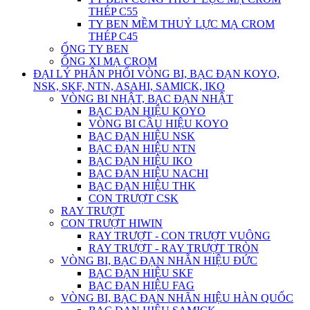
THÉP C55
TY BEN MỀM THUỶ LỰC MẠ CROM
THÉP C45
ỐNG TY BEN
ỐNG XI MẠ CROM
ĐẠI LÝ PHÂN PHỐI VÒNG BI, BẠC ĐẠN KOYO,
NSK, SKF, NTN, ASAHI, SAMICK, IKO
VÒNG BI NHẬT, BẠC ĐẠN NHẬT
BẠC ĐẠN HIỆU KOYO
VÒNG BI CẦU HIỆU KOYO
BẠC ĐẠN HIỆU NSK
BẠC ĐẠN HIỆU NTN
BẠC ĐẠN HIỆU IKO
BẠC ĐẠN HIỆU NACHI
BẠC ĐẠN HIỆU THK
CON TRƯỢT CSK
RAY TRƯỢT
CON TRƯỢT HIWIN
RAY TRƯỢT - CON TRƯỢT VUÔNG
RAY TRƯỢT - RAY TRƯỢT TRÒN
VÒNG BI, BẠC ĐẠN NHẴN HIỆU ĐỨC
BẠC ĐẠN HIỆU SKF
BẠC ĐẠN HIỆU FAG
VÒNG BI, BẠC ĐẠN NHÃN HIỆU HÀN QUỐC