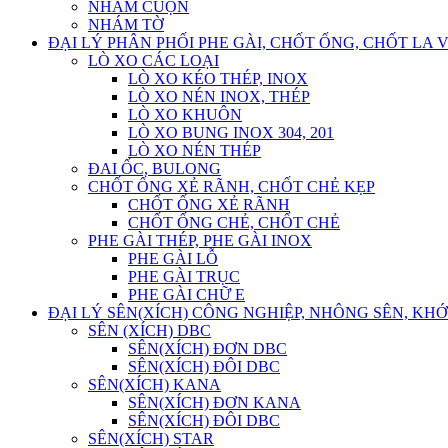
NHÁM CUỘN
NHÁM TỜ
ĐẠI LÝ PHÂN PHỐI PHE GÀI, CHỐT ỐNG, CHỐT LA 
LÒ XO CÁC LOẠI
LÒ XO KÉO THÉP, INOX
LÒ XO NÉN INOX, THÉP
LÒ XO KHUÔN
LÒ XO BUNG INOX 304, 201
LÒ XO NÉN THÉP
ĐAI ỐC, BULONG
CHỐT ỐNG XẺ RÃNH, CHỐT CHẺ KẸP
CHỐT ỐNG XẺ RÃNH
CHỐT ỐNG CHẺ, CHỐT CHẺ
PHE GÀI THÉP, PHE GÀI INOX
PHE GÀI LỖ
PHE GÀI TRỤC
PHE GÀI CHỮ E
ĐẠI LÝ SÊN(XÍCH) CÔNG NGHIỆP, NHÔNG SÊN, KHỚ
SÊN (XÍCH) DBC
SÊN(XÍCH) ĐƠN DBC
SÊN(XÍCH) ĐÔI DBC
SÊN(XÍCH) KANA
SÊN(XÍCH) ĐƠN KANA
SÊN(XÍCH) ĐÔI DBC
SÊN(XÍCH) STAR