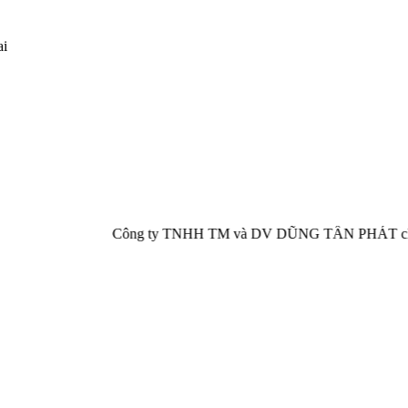
ai
Công ty TNHH TM và DV DŨNG TẤN PHÁT chuyên cung cấp, ph