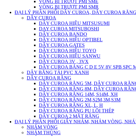
VÒNG BI TRƯỢT PMI SME
VÒNG BI TRƯỢT PMI SMR
ĐẠI LÝ PHÂN PHỐI DÂY CUROA, DÂY CUROA RĂNG
DÂY CUROA
DÂY CUROA HIỆU MITSUSUMI
DAY CUROA MITSUBOSHI
DÂY CUROA BANDO
DÂY CUROA HIỆU OPTIBEL
DÂY CUROA GATES
DÂY CUROA HIỆU TOYO
DÂY CUROA HIỆU SANWU
DÂY CUROA 3V , 3VX
DÂY CUROA BẢNG C D E 5V 8V SPB SPC
DÂY BĂNG TẢI PVC XANH
DÂY CUROA RĂNG
DÂY CUROA RĂNG 5M, DÂY CUROA RĂN
DÂY CUROA RĂNG 8M, DÂY CUROA RĂN
DÂY CUROA RĂNG 14M, S14M, XH
DÂY CUROA RĂNG 2M,S2M,3M,S3M
DÂY CUROA RĂNG XL, L, H
DÂY CUROA RĂNG PU LÕI THÉP
DÂY CUROA 2 MẶT RĂNG
ĐẠI LÝ PHÂN PHỐI GIẤY NHÁM, NHÁM VÒNG, NH
NHÁM VÒNG
NHÁM THÙNG