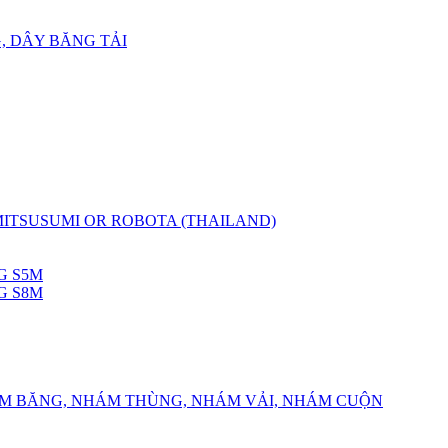
, DÂY BĂNG TẢI
 MITSUSUMI OR ROBOTA (THAILAND)
G S5M
G S8M
ÁM BĂNG, NHÁM THÙNG, NHÁM VẢI, NHÁM CUỘN