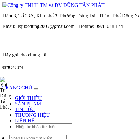
Hẻm 3, Tổ 23A, Khu phố 3, Phường Trảng Dài, Thành Phố Đồng N
Email: lequocdung2005@gmail.com -
Hotline: 0978 648 174
TRANG
CHỦ
GIỚI
Hãy gọi cho chúng tôi
THIỆU
0978 648 174
SẢN
PHẨM
TRANG CHỦ
THƯƠNG
GIỚI THIỆU
SẢN PHẨM
HIỆU
TIN TỨC
THƯƠNG HIỆU
TIN
LIÊN HỆ
TỨC