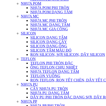
NHỰA POM
NHỰA POM PHI TRÒN
NHỰA POM DẠNG TẤM
NHỰA MC
NHỰA MC PHI TRÒN
NHỰA MC DẠNG TẤM
NHỰA MC GIA CÔNG
SILICON
SILICON DẠNG TẤM
SILICON DẠNG CÂY
SILICON DẠNG ỐNG
SILICON TẤM MÀU ĐỎ
RON SILICON, SỢI SILICON, DÂY SILICON
TEFLON
TEFLON PHI TRÒN ĐẶC
ỐNG TEFLON CHỊU NHIỆT
NHỰA TEFLON DẠNG TẤM
TEFLON VUÔNG
RON TEFLON, RON TẾT CHÈN, DÂY TẾT 
NHỰA PU
CÂY NHỰA PU TRÒN
NHỰA PU DẠNG TẤM
DÂY PU PHI TRÒN ĐẶC DẠNG SỢI, DÂY 
NHỰA PP
NHỰA PP PHI TRÒN