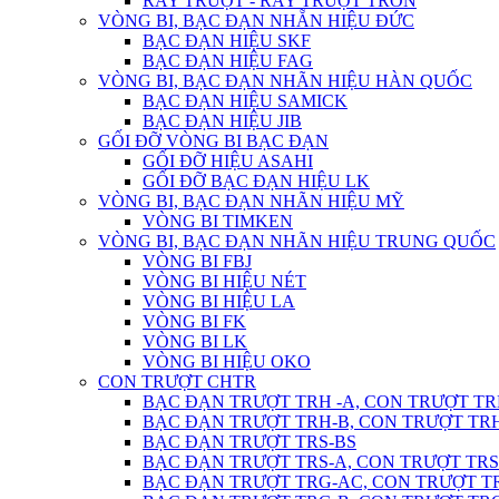
RAY TRƯỢT - RAY TRƯỢT TRÒN
VÒNG BI, BẠC ĐẠN NHẴN HIỆU ĐỨC
BẠC ĐẠN HIỆU SKF
BẠC ĐẠN HIỆU FAG
VÒNG BI, BẠC ĐẠN NHÃN HIỆU HÀN QUỐC
BẠC ĐẠN HIỆU SAMICK
BẠC ĐẠN HIỆU JIB
GỐI ĐỠ VÒNG BI BẠC ĐẠN
GỐI ĐỠ HIỆU ASAHI
GỐI ĐỠ BẠC ĐẠN HIỆU LK
VÒNG BI, BẠC ĐẠN NHÃN HIỆU MỸ
VÒNG BI TIMKEN
VÒNG BI, BẠC ĐẠN NHÃN HIỆU TRUNG QUỐC
VÒNG BI FBJ
VÒNG BI HIỆU NÉT
VÒNG BI HIỆU LA
VÒNG BI FK
VÒNG BI LK
VÒNG BI HIỆU OKO
CON TRƯỢT CHTR
BẠC ĐẠN TRƯỢT TRH -A, CON TRƯỢT TR
BẠC ĐẠN TRƯỢT TRH-B, CON TRƯỢT TR
BẠC ĐẠN TRƯỢT TRS-BS
BẠC ĐẠN TRƯỢT TRS-A, CON TRƯỢT TRS
BẠC ĐẠN TRƯỢT TRG-AC, CON TRƯỢT T