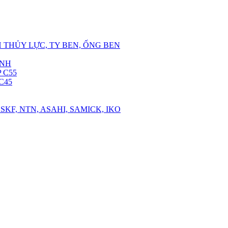
 THỦY LỰC, TY BEN, ỐNG BEN
ANH
 C55
C45
SKF, NTN, ASAHI, SAMICK, IKO