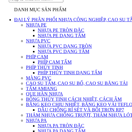
LIÊN
DANH MỤC SẢN PHẨM
HỆ
ĐẠI LÝ PHÂN PHỐI NHỰA CÔNG NGHIỆP, CAO SU T
NHỰA PE
NHỰA PE TRÒN ĐẶC
NHỰA PE DẠNG TẤM
NHỰA PVC
NHỰA PVC DẠNG TRÒN
NHỰA PVC DẠNG TẤM
PHÍP CAM
PHÍP CAM TẤM
PHÍP THỦY TINH
PHÍP THỦY TINH DẠNG TẤM
MÀNG PVC
CAO SU TẤM, CAO SU BỐ, CAO SU BĂNG TẢI
TẤM AMIANG
QUE HÀN NHỰA
BÔNG THỦY TINH CÁCH NHIỆT, CÁCH ÂM
BĂNG KEO CHỊU NHIỆT, BĂNG KEO VẢI TEFLO
DẦU CHỐNG RỈ SÉT VÀ BÔI TRƠN RP7
THẢM NHỰA CHỐNG TRƯỢT, THẢM NHỰA LÓT
NHỰA PA
NHỰA PA TRÒN ĐẶC
NHỰA PA DẠNG TẤM