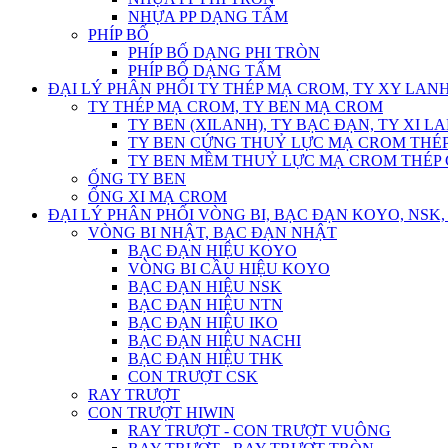
NHỰA PP DẠNG TẤM
PHÍP BỐ
PHÍP BỐ DẠNG PHI TRÒN
PHÍP BỐ DẠNG TẤM
ĐẠI LÝ PHÂN PHỐI TY THÉP MẠ CROM, TY XY LANH
TY THÉP MẠ CROM, TY BEN MẠ CROM
TY BEN (XILANH), TY BẠC ĐẠN, TY XI L
TY BEN CỨNG THUỶ LỰC MẠ CROM THÉP
TY BEN MỀM THUỶ LỰC MẠ CROM THÉP 
ỐNG TY BEN
ỐNG XI MẠ CROM
ĐẠI LÝ PHÂN PHỐI VÒNG BI, BẠC ĐẠN KOYO, NSK, 
VÒNG BI NHẬT, BẠC ĐẠN NHẬT
BẠC ĐẠN HIỆU KOYO
VÒNG BI CẦU HIỆU KOYO
BẠC ĐẠN HIỆU NSK
BẠC ĐẠN HIỆU NTN
BẠC ĐẠN HIỆU IKO
BẠC ĐẠN HIỆU NACHI
BẠC ĐẠN HIỆU THK
CON TRƯỢT CSK
RAY TRƯỢT
CON TRƯỢT HIWIN
RAY TRƯỢT - CON TRƯỢT VUÔNG