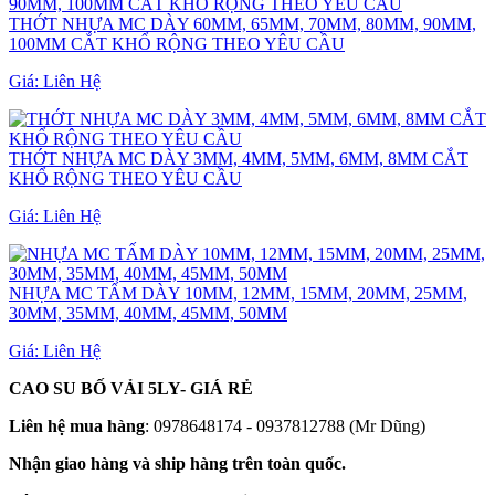
THỚT NHỰA MC DÀY 60MM, 65MM, 70MM, 80MM, 90MM,
100MM CẮT KHỔ RỘNG THEO YÊU CẦU
Giá:
Liên Hệ
THỚT NHỰA MC DÀY 3MM, 4MM, 5MM, 6MM, 8MM CẮT
KHỔ RỘNG THEO YÊU CẦU
Giá:
Liên Hệ
NHỰA MC TẤM DÀY 10MM, 12MM, 15MM, 20MM, 25MM,
30MM, 35MM, 40MM, 45MM, 50MM
Giá:
Liên Hệ
CAO SU BỐ VẢI 5LY- GIÁ RẺ
Liên hệ mua hàng
: 0978648174 - 0937812788 (Mr Dũng)
Nhận giao hàng và ship hàng trên toàn quốc.