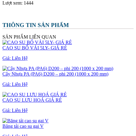
Lượt xem:
1444
THÔNG TIN SẢN PHẨM
SẢN PHẨM LIÊN QUAN
CAO SU BỐ VẢI 5LY- GIÁ RẺ
Giá:
Liên Hệ
Cây Nhựa PA (PA6) D200 – phi 200 (1000 x 200 mm)
Giá:
Liên Hệ
CAO SU LƯU HOÁ GIÁ RẺ
Giá:
Liên Hệ
Băng tải cao su gai V