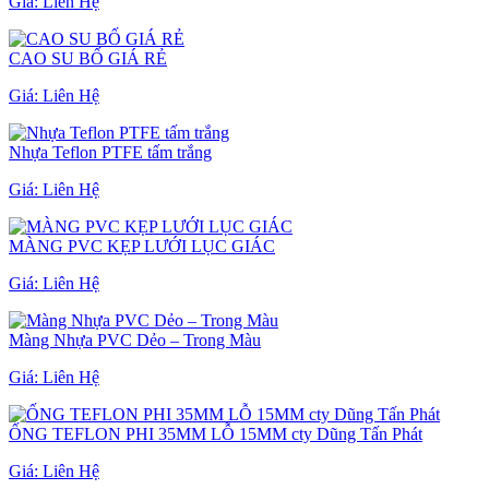
Giá:
Liên Hệ
CAO SU BỐ GIÁ RẺ
Giá:
Liên Hệ
Nhựa Teflon PTFE tấm trắng
Giá:
Liên Hệ
MÀNG PVC KẸP LƯỚI LỤC GIÁC
Giá:
Liên Hệ
Màng Nhựa PVC Dẻo – Trong Màu
Giá:
Liên Hệ
ỐNG TEFLON PHI 35MM LỖ 15MM cty Dũng Tấn Phát
Giá:
Liên Hệ