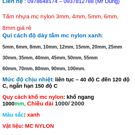
Liên hệ
: 0978648174 – 0937812788 (Mr Dũng)
Tấm nhựa mc nylon 3mm, 4mm, 5mm, 6mm,
8mm giá rẻ
Qui cách độ dày tấm mc nylon xanh
:
5mm, 6mm, 8mm, 10mm, 12mm, 15mm, 20mm, 25mm
30mm, 35mm, 40mm, 45mm, 50mm, 55mm
60mm, 70mm, 80mm, 90mm, 100mm.
Mức độ chịu nhiệt
:
liên tục – 40 độ C đến 120 độ
C, ngắn hạn 150 độ C
Quy cách khổ mc nylon
: khổ ngang
Chiều dài
1000/ 2000
1000
mm,
Màu sắc
:
xanh
Vật liệu: MC NYLON