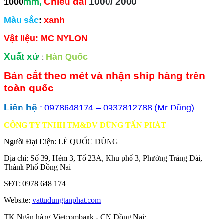
Chiều dài
1000/ 2000
1000
mm,
Màu sắc
:
xanh
Vật liệu: MC NYLON
Xuất xứ
:
Hàn Quốc
Bán cắt theo mét và nhận ship hàng trên
toàn quốc
Liên hệ
: 0978648174 – 0937812788 (Mr Dũng)
CÔNG TY TNHH TM&DV DŨNG TẤN PHÁT
Người Đại Diện: LÊ QUỐC DŨNG
Địa chỉ: Số 39, Hẻm 3, Tổ 23A, Khu phố 3, Phường Trảng Dài,
Thành Phố Đồng Nai
SĐT: 0978 648 174
Website:
vattudungtanphat.com
TK Ngân hàng Vietcombank - CN Đồng Nai: