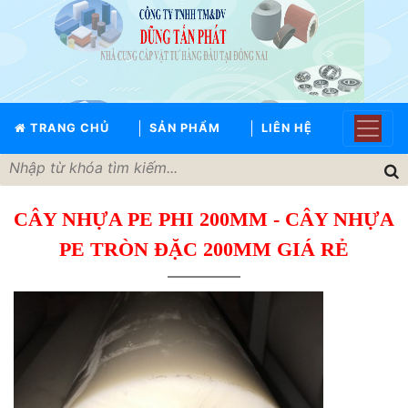
TRANG
CHỦ
GIỚI
TRANG CHỦ
SẢN PHẨM
LIÊN HỆ
THIỆU
SẢN
PHẨM
CÂY NHỰA PE PHI 200MM - CÂY NHỰA
THƯƠNG
HIỆU
PE TRÒN ĐẶC 200MM GIÁ RẺ
TIN
TỨC
LIÊN
HỆ