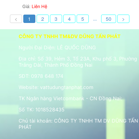
Giá:
Liên Hệ
...
<
1
2
3
4
5
50
>
CÔNG TY TNHH TM&DV DŨNG TẤN PHÁT
Người Đại Diện: LÊ QUỐC DŨNG
Địa chỉ: Số 39, Hẻm 3, Tổ 23A, Khu phố 3, Phường
Trảng Dài, Thành Phố Đồng Nai
SĐT: 0978 648 174
Website:
vattudungtanphat.com
TK Ngân hàng Vietcombank - CN Đồng Nai:
Số TK: 1018528435
Chủ tài khoản: CÔNG TY TNHH TM DV DŨNG TẤN
PHÁT