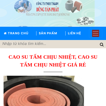
TRANG
CHỦ
GIỚI
TRANG CHỦ
SẢN PHẨM
LIÊN HỆ
THIỆU
SẢN
PHẨM
CAO SU TẤM CHỊU NHIỆT, CAO SU
THƯƠNG
HIỆU
TẤM CHỊU NHIỆT GIÁ RẺ
TIN
TỨC
LIÊN
HỆ