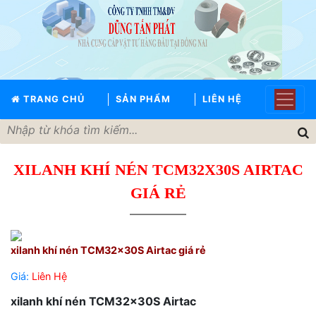
TRANG
CHỦ
GIỚI
TRANG CHỦ
SẢN PHẨM
LIÊN HỆ
THIỆU
SẢN
PHẨM
XILANH KHÍ NÉN TCM32X30S AIRTAC
THƯƠNG
HIỆU
GIÁ RẺ
TIN
TỨC
LIÊN
xilanh khí nén TCM32x30S Airtac giá rẻ
HỆ
Giá:
Liên Hệ
xilanh khí nén TCM32x30S Airtac