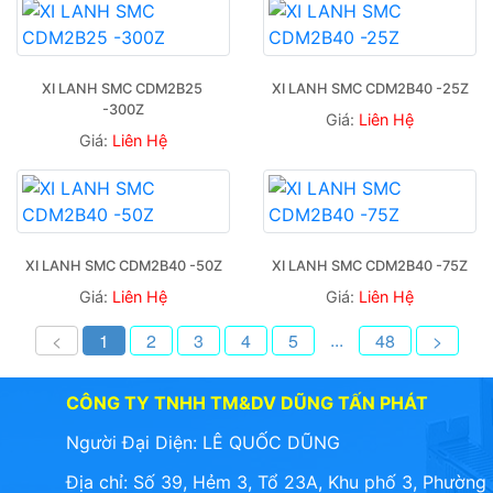
XI LANH SMC CDM2B25 
XI LANH SMC CDM2B40 -25Z
-300Z
Giá:
Liên Hệ
Giá:
Liên Hệ
XI LANH SMC CDM2B40 -50Z
XI LANH SMC CDM2B40 -75Z
Giá:
Liên Hệ
Giá:
Liên Hệ
...
<
1
2
3
4
5
48
>
CÔNG TY TNHH TM&DV DŨNG TẤN PHÁT
Người Đại Diện: LÊ QUỐC DŨNG
Địa chỉ: Số 39, Hẻm 3, Tổ 23A, Khu phố 3, Phường