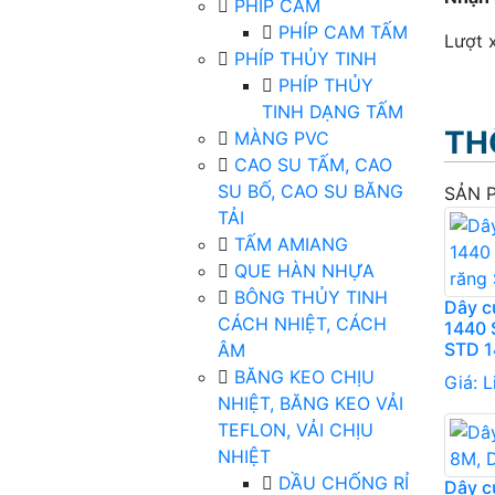
PHÍP CAM
PHÍP CAM TẤM
Lượt 
PHÍP THỦY TINH
PHÍP THỦY
TINH DẠNG TẤM
TH
MÀNG PVC
CAO SU TẤM, CAO
SU BỐ, CAO SU BĂNG
SẢN 
TẢI
TẤM AMIANG
QUE HÀN NHỰA
BÔNG THỦY TINH
Dây c
CÁCH NHIỆT, CÁCH
1440 
STD 
ÂM
BĂNG KEO CHỊU
Giá:
L
NHIỆT, BĂNG KEO VẢI
TEFLON, VẢI CHỊU
NHIỆT
DẦU CHỐNG RỈ
Dây c