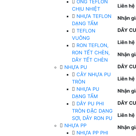
ỐNG TEFLON
Liên hệ
CHỊU NHIỆT
NHỰA TEFLON
Nhận gi
DẠNG TẤM
DÂY CU
TEFLON
VUÔNG
Liên hệ
RON TEFLON,
RON TẾT CHÈN,
Nhận gi
DÂY TẾT CHÈN
DÂY CU
NHỰA PU
CÂY NHỰA PU
Liên hệ
TRÒN
NHỰA PU
Nhận gi
DẠNG TẤM
DÂY CU
DÂY PU PHI
TRÒN ĐẶC DẠNG
Liên hệ
SỢI, DÂY RON PU
NHỰA PP
Nhận gi
NHỰA PP PHI