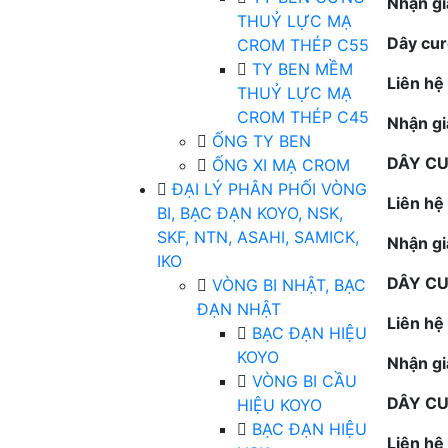
Nhận gi
THUỶ LỰC MẠ
Dây cur
CROM THÉP C55
TY BEN MỀM
Liên hệ
THUỶ LỰC MẠ
CROM THÉP C45
Nhận gi
ỐNG TY BEN
DÂY CU
ỐNG XI MẠ CROM
ĐẠI LÝ PHÂN PHỐI VÒNG
Liên hệ
BI, BẠC ĐẠN KOYO, NSK,
SKF, NTN, ASAHI, SAMICK,
Nhận gi
IKO
DÂY CU
VÒNG BI NHẬT, BẠC
ĐẠN NHẬT
Liên hệ
BẠC ĐẠN HIỆU
KOYO
Nhận gi
VÒNG BI CẦU
DÂY CU
HIỆU KOYO
BẠC ĐẠN HIỆU
Liên hệ