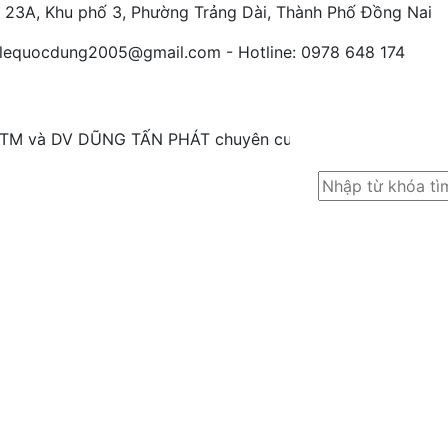
 23A, Khu phố 3, Phường Trảng Dài, Thành Phố Đồng Nai
: lequocdung2005@gmail.com -
Hotline: 0978 648 174
M và DV DŨNG TẤN PHÁT chuyên cung cấp, phân phối thiết 
ẨM
TIN TỨC
THƯƠNG HIỆU
LIÊN HỆ