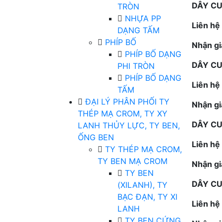
DÂY CU
TRÒN
NHỰA PP
Liên hệ
DẠNG TẤM
PHÍP BỐ
Nhận gi
PHÍP BỐ DẠNG
DÂY CU
PHI TRÒN
PHÍP BỐ DẠNG
Liên hệ
TẤM
ĐẠI LÝ PHÂN PHỐI TY
Nhận gi
THÉP MẠ CROM, TY XY
DÂY CU
LANH THỦY LỰC, TY BEN,
ỐNG BEN
Liên hệ
TY THÉP MẠ CROM,
TY BEN MẠ CROM
Nhận gi
TY BEN
DÂY CU
(XILANH), TY
BẠC ĐẠN, TY XI
Liên hệ
LANH
TY BEN CỨNG