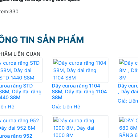
xem:
330
ÔNG TIN SẢN PHẨM
PHẨM LIÊN QUAN
uroa răng STD
Dây curoa răng 1104
Dây cur
S8M, Dây đai răng
S8M, Dây đai răng 1104
, Dây đa
1440 S8M
S8M
Giá:
Liê
iên Hệ
Giá:
Liên Hệ
uroa răng 952