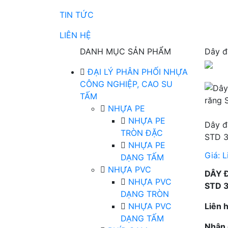
TIN TỨC
LIÊN HỆ
DANH MỤC SẢN PHẨM
Dây đ
ĐẠI LÝ PHÂN PHỐI NHỰA
CÔNG NGHIỆP, CAO SU
TẤM
NHỰA PE
NHỰA PE
Dây đ
TRÒN ĐẶC
STD 
NHỰA PE
Giá:
L
DẠNG TẤM
NHỰA PVC
DÂY 
NHỰA PVC
STD 
DẠNG TRÒN
NHỰA PVC
Liên 
DẠNG TẤM
Nhận 