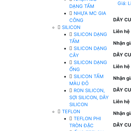
Giá:
L
DẠNG TẤM
NHỰA MC GIA
DÂY CU
CÔNG
SILICON
Liên hệ
SILICON DẠNG
TẤM
Nhận gi
SILICON DẠNG
DÂY CU
CÂY
SILICON DẠNG
Liên hệ
ỐNG
SILICON TẤM
Nhận gi
MÀU ĐỎ
DÂY CU
RON SILICON,
SỢI SILICON, DÂY
Liên hệ
SILICON
TEFLON
Nhận gi
TEFLON PHI
DÂY CU
TRÒN ĐẶC