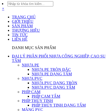
×
TRANG CHỦ
GIỚI THIỆU
SẢN PHẨM
THƯƠNG HIỆU
TIN TỨC
LIÊN HỆ
DANH MỤC SẢN PHẨM
ĐẠI LÝ PHÂN PHỐI NHỰA CÔNG NGHIỆP, CAO SU
TẤM
NHỰA PE
NHỰA PE TRÒN ĐẶC
NHỰA PE DẠNG TẤM
NHỰA PVC
NHỰA PVC DẠNG TRÒN
NHỰA PVC DẠNG TẤM
PHÍP CAM
PHÍP CAM TẤM
PHÍP THỦY TINH
PHÍP THỦY TINH DẠNG TẤM
MÀNG PVC