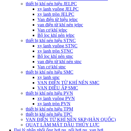
thiết bị khí nén hiệu JELPC
xy lanh vuông JELPC
xy lanh tròn JELPC
Van điện từ hiệu jelpc
van điện từ khí nén jelpc
Van cơ khí jelpc
Bộ lọc khí nén jelpc
thiết bị khí nén hiệu STNC
xy lanh vuông STNC
xy lanh tròn STNC
Bộ lọc khí nén stnc
van điện từ khí nén stnc
Van cơ khí stnc
thiết bị khí nén hiệu SMC
xy lanh smc
VAN ĐIỆN TỪ KHÍ NÉN SMC
VAN ĐIỀU ÁP SMC
thiết bị khí nén hiệu PVN
xy lanh vuông PVN
xy lanh tròn PVN
thiết bị khí nén hiệu TPM
thiết bị khí nén hiệu TPC
VAN ĐIỆN TỪ KHÍ NÉN SKP (HÀN QUỐC)
QUẠT LÀM MÁT DẦU THỦY LỰC
Đại lý phân phối ống hơi pu, nối hơi pu, van hơi