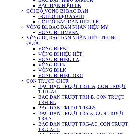
BẠC ĐẠN HIỆU SAMICK
BẠC ĐẠN HIỆU JIB
GỐI ĐỠ VÒNG BI BẠC ĐẠN
GỐI ĐỠ HIỆU ASAHI
GỐI ĐỠ BẠC ĐẠN HIỆU LK
VÒNG BI, BẠC ĐẠN NHÃN HIỆU MỸ
VÒNG BI TIMKEN
VÒNG BI, BẠC ĐẠN NHÃN HIỆU TRUNG
QUỐC
VÒNG BI FBJ
VÒNG BI HIỆU NÉT
VÒNG BI HIỆU LA
VÒNG BI FK
VÒNG BI LK
VÒNG BI HIỆU OKO
CON TRƯỢT CHTR
BẠC ĐẠN TRƯỢT TRH -A, CON TRƯỢT
TRH -AL
BẠC ĐẠN TRƯỢT TRH-B, CON TRƯỢT
TRH-BL
BẠC ĐẠN TRƯỢT TRS-BS
BẠC ĐẠN TRƯỢT TRS-A, CON TRƯỢT
TRS A
BẠC ĐẠN TRƯỢT TRG-AC, CON TRƯỢT
TRG-ACL