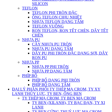
SILICON
TEFLON
TEFLON PHI TRÒN ĐẶC
ỐNG TEFLON CHỊU NHIỆT
NHỰA TEFLON DẠNG TẤM
TEFLON VUÔNG
RON TEFLON, RON TẾT CHÈN, DÂY TẾT
CHÈN
NHỰA PU
CÂY NHỰA PU TRÒN
NHỰA PU DẠNG TẤM
DÂY PU PHI TRÒN ĐẶC DẠNG SỢI, DÂY
RON PU
NHỰA PP
NHỰA PP PHI TRÒN
NHỰA PP DẠNG TẤM
PHÍP BỐ
PHÍP BỐ DẠNG PHI TRÒN
PHÍP BỐ DẠNG TẤM
ĐẠI LÝ PHÂN PHỐI TY THÉP MẠ CROM, TY XY
LANH THỦY LỰC, TY BEN, ỐNG BEN
TY THÉP MẠ CROM, TY BEN MẠ CROM
TY BEN (XILANH), TY BẠC ĐẠN, TY XI
LANH
TY BEN CỨNG THUỶ LỰC MẠ CROM