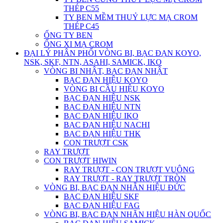
THÉP C55
TY BEN MỀM THUỶ LỰC MẠ CROM
THÉP C45
ỐNG TY BEN
ỐNG XI MẠ CROM
ĐẠI LÝ PHÂN PHỐI VÒNG BI, BẠC ĐẠN KOYO,
NSK, SKF, NTN, ASAHI, SAMICK, IKO
VÒNG BI NHẬT, BẠC ĐẠN NHẬT
BẠC ĐẠN HIỆU KOYO
VÒNG BI CẦU HIỆU KOYO
BẠC ĐẠN HIỆU NSK
BẠC ĐẠN HIỆU NTN
BẠC ĐẠN HIỆU IKO
BẠC ĐẠN HIỆU NACHI
BẠC ĐẠN HIỆU THK
CON TRƯỢT CSK
RAY TRƯỢT
CON TRƯỢT HIWIN
RAY TRƯỢT - CON TRƯỢT VUÔNG
RAY TRƯỢT - RAY TRƯỢT TRÒN
VÒNG BI, BẠC ĐẠN NHẴN HIỆU ĐỨC
BẠC ĐẠN HIỆU SKF
BẠC ĐẠN HIỆU FAG
VÒNG BI, BẠC ĐẠN NHÃN HIỆU HÀN QUỐC