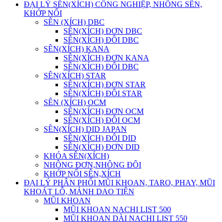
ĐẠI LÝ SÊN(XÍCH) CÔNG NGHIỆP, NHÔNG SÊN,
KHỚP NỐI
SÊN (XÍCH) DBC
SÊN(XÍCH) ĐƠN DBC
SÊN(XÍCH) ĐÔI DBC
SÊN(XÍCH) KANA
SÊN(XÍCH) ĐƠN KANA
SÊN(XÍCH) ĐÔI DBC
SÊN(XÍCH) STAR
SÊN(XÍCH) ĐƠN STAR
SÊN(XÍCH) ĐÔI STAR
SÊN (XÍCH) OCM
SÊN(XÍCH) ĐƠN OCM
SÊN(XÍCH) ĐÔI OCM
SÊN(XÍCH) DID JAPAN
SÊN(XÍCH) ĐÔI DID
SÊN(XÍCH) ĐƠN DID
KHÓA SÊN(XÍCH)
NHÔNG ĐƠN,NHÔNG ĐÔI
KHỚP NỐI SÊN,XÍCH
ĐẠI LÝ PHÂN PHỐI MŨI KHOAN, TARO, PHAY, MŨI
KHOÁT LỖ, MẢNH DAO TIỆN
MŨI KHOAN
MŨI KHOAN NACHI LIST 500
MŨI KHOAN DÀI NACHI LIST 550