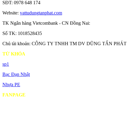
SĐT: 0978 648 174
Website:
vattudungtanphat.com
TK Ngân hàng Vietcombank - CN Đồng Nai:
Số TK: 1018528435
Chủ tài khoản: CÔNG TY TNHH TM DV DŨNG TẤN PHÁT
TỪ KHÓA
sp1
Bạc Đạn Nhật
Nhựa PE
FANPAGE