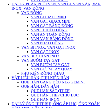
DẠI LÝ PHÂN PHỐI VAN, VAN BI, VAN VẶN, VAN
INOX, VAN ĐỒNG
VAN ĐỒNG
VAN BI GIACOMINI
VAN GẠT GIACUMINI
VAN GẠT BẰNG ĐỒNG
VAN 1 CHIỀU ĐỒNG
VAN AN TOÀN ĐỒNG
VAN VẶN BẰNG ĐỒNG
VAN PHAO ĐỒNG
VAN BI INOX, VAN GẠT INOX
VAN GẠT INOX
VAN BI 3 THÂN INOX
VAN BƯỚM TAY GẠT
VAN BƯỚM TAY GẠT
VAN BƯỚM TAY QUAY
PHỤ KIỆN ĐỒNG THAU
VẬT LIỆU HÀN, PHỤ KIỆN HÀN
QUE HÀN GANG DẺO NI55 GEMINI
QUE HÀN, DÂY HÀN
QUE HÀN SẮT (THÉP)
QUE HÀN THÉP CHỊU LỰC
QUE HÀN INOX
ĐẠI LÝ ỐNG HÚT BỤI, ỐNG ÁP LỰC, ỐNG XOẮN