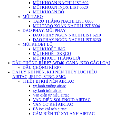
MŨI KHOAN NACHI LIST 602
MŨI KHOAN INOX LIST 6520
MŨI KHOAN BỘ
MŨI TARO
TARO THẲNG NACHI LIST 6868
MŨI TARO XOẮN NACHI LIST 6904
DAO PHAY, MŨI PHAY
DAO PHAY NGÓN NACHI LIST 6210
DAO PHAY NGÓN NACHI LIST 6230
MŨI KHOÉT LỖ
MŨI KHOÉT JMG
MŨI KHOÉT 3KEGO
MŨI KHOÉT THẮNG LỢI
DẦU CHỐNG RỈ RP7, WD40, CANA, KEO CÁC LOẠI
DẦU CHỐNG RỈ RP7
ĐẠI LÝ KHÍ NÉN, KHÍ NÉN THỦY LỰC HIỆU
AIRTAC, JELPC, STNC, SMC.
THIẾT BỊ KHÍ NÉN AIRTAC
xy lanh vuông airtac
xy lanh tròn airtac
Van điện từ hiệu airtac
VAN ĐIỆN SOLENOID AIRTAC
VAN CƠ KHÍ AIRTAC
Bộ lọc khí nén airtac
CẢM BIẾN TỪ XYLANH AIRTAC