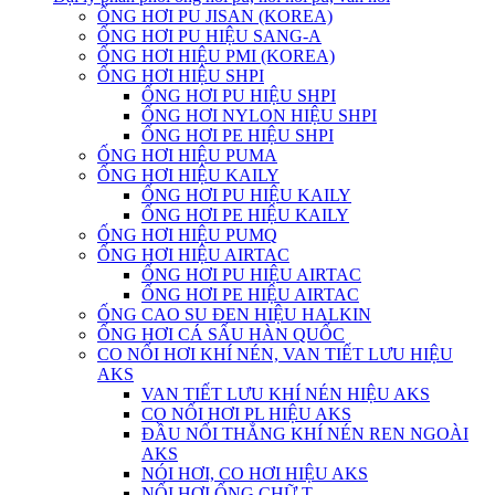
ỐNG HƠI PU JISAN (KOREA)
ỐNG HƠI PU HIỆU SANG-A
ỐNG HƠI HIỆU PMI (KOREA)
ỐNG HƠI HIỆU SHPI
ỐNG HƠI PU HIỆU SHPI
ỐNG HƠI NYLON HIỆU SHPI
ỐNG HƠI PE HIỆU SHPI
ỐNG HƠI HIỆU PUMA
ỐNG HƠI HIỆU KAILY
ỐNG HƠI PU HIỆU KAILY
ỐNG HƠI PE HIỆU KAILY
ỐNG HƠI HIỆU PUMQ
ỐNG HƠI HIỆU AIRTAC
ỐNG HƠI PU HIỆU AIRTAC
ỐNG HƠI PE HIỆU AIRTAC
ỐNG CAO SU ĐEN HIỆU HALKIN
ỐNG HƠI CÁ SẤU HÀN QUỐC
CO NỐI HƠI KHÍ NÉN, VAN TIẾT LƯU HIỆU
AKS
VAN TIẾT LƯU KHÍ NÉN HIỆU AKS
CO NỐI HƠI PL HIỆU AKS
ĐẦU NỐI THẲNG KHÍ NÉN REN NGOÀI
AKS
NÓI HƠI, CO HƠI HIỆU AKS
NỐI HƠI ỐNG CHỮ T