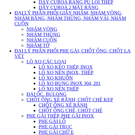
DÂY CUROA RĂNG PU LÕI THÉP
DÂY CUROA 2 MẶT RĂNG
ĐẠI LÝ PHÂN PHỐI GIẤY NHÁM, NHÁM VÒNG,
NHÁM BĂNG, NHÁM THÙNG, NHÁM VẢI, NHÁM
CUỘN
NHÁM VÒNG
NHÁM THÙNG
NHÁM CUỘN
NHÁM TỜ
ĐẠI LÝ PHÂN PHỐI PHE GÀI, CHỐT ỐNG, CHỐT LA
VÉT
LÒ XO CÁC LOẠI
LÒ XO KÉO THÉP, INOX
LÒ XO NÉN INOX, THÉP
LÒ XO KHUÔN
LÒ XO BUNG INOX 304, 201
LÒ XO NÉN THÉP
ĐAI ỐC, BULONG
CHỐT ỐNG XẺ RÃNH, CHỐT CHẺ KẸP
CHỐT ỐNG XẺ RÃNH
CHỐT ỐNG CHẺ, CHỐT CHẺ
PHE GÀI THÉP, PHE GÀI INOX
PHE GÀI LỖ
PHE GÀI TRỤC
PHE GÀI CHỮ E