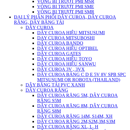
VÒNG BI TRƯỢT PMI MSR
VÒNG BI TRƯỢT PMI SME
VÒNG BI TRƯỢT PMI SMR
ĐẠI LÝ PHÂN PHỐI DÂY CUROA, DÂY CUROA
RĂNG, DÂY BĂNG TẢI
DÂY CUROA
DÂY CUROA HIỆU MITSUSUMI
DAY CUROA MITSUBOSHI
DÂY CUROA BANDO
DÂY CUROA HIỆU OPTIBEL
DÂY CUROA GATES
DÂY CUROA HIỆU TOYO
DÂY CUROA HIỆU SANWU
DÂY CUROA 3V , 3VX
DÂY CUROA BẢNG C D E 5V 8V SPB SPC
MITSUSUMI OR ROBOTA (THAILAND)
DÂY BĂNG TẢI PVC XANH
DÂY CUROA RĂNG
DÂY CUROA RĂNG 5M, DÂY CUROA
RĂNG S5M
DÂY CUROA RĂNG 8M, DÂY CUROA
RĂNG S8M
DÂY CUROA RĂNG 14M, S14M, XH
DÂY CUROA RĂNG 2M,S2M,3M,S3M
DÂY CUROA RĂNG XL, L, H