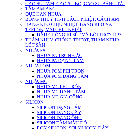
CAO SU TẤM, CAO SU BỐ, CAO SU BĂNG TẢI
TẤM AMIANG
QUE HÀN NHỰA
BÔNG THỦY TINH CÁCH NHIỆT, CÁCH ÂM
BĂNG KEO CHỊU NHIỆT, BĂNG KEO VẢI
TEFLON, VẢI CHỊU NHIỆT
DẦU CHỐNG RỈ SÉT VÀ BÔI TRƠN RP7
THẢM NHỰA CHỐNG TRƯỢT, THẢM NHỰA
LÓT SÀN
NHỰA PA
NHỰA PA TRÒN ĐẶC
NHỰA PA DẠNG TẤM
NHỰA POM
NHỰA POM PHI TRÒN
NHỰA POM DẠNG TẤM
NHỰA MC
NHỰA MC PHI TRÒN
NHỰA MC DẠNG TẤM
NHỰA MC GIA CÔNG
SILICON
SILICON DẠNG TẤM
SILICON DẠNG CÂY
SILICON DẠNG ỐNG
SILICON TẤM MÀU ĐỎ
RON SILICON, SỢI SILICON, DÂY