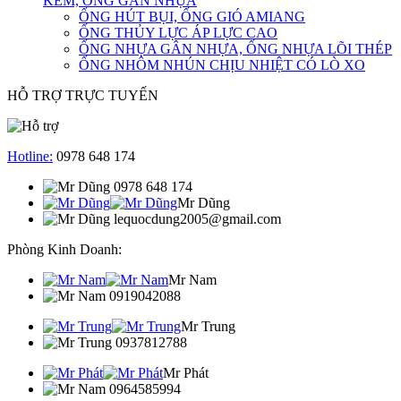
KẼM, ỐNG GÂN NHỰA
ỐNG HÚT BỤI, ỐNG GIÓ AMIANG
ỐNG THỦY LỰC ÁP LỰC CAO
ỐNG NHỰA GÂN NHỰA, ỐNG NHỰA LÕI THÉP
ỐNG NHÔM NHÚN CHỊU NHIỆT CÓ LÒ XO
HỖ TRỢ TRỰC TUYẾN
Hotline:
0978 648 174
0978 648 174
Mr Dũng
lequocdung2005@gmail.com
Phòng Kinh Doanh:
Mr Nam
0919042088
Mr Trung
0937812788
Mr Phát
0964585994