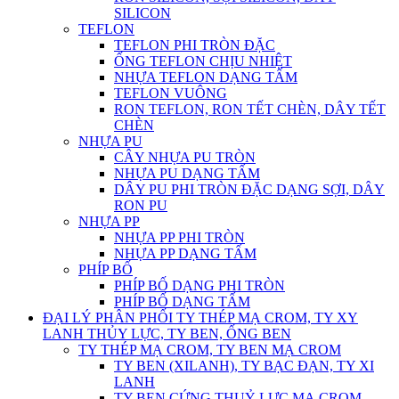
SILICON
TEFLON
TEFLON PHI TRÒN ĐẶC
ỐNG TEFLON CHỊU NHIỆT
NHỰA TEFLON DẠNG TẤM
TEFLON VUÔNG
RON TEFLON, RON TẾT CHÈN, DÂY TẾT
CHÈN
NHỰA PU
CÂY NHỰA PU TRÒN
NHỰA PU DẠNG TẤM
DÂY PU PHI TRÒN ĐẶC DẠNG SỢI, DÂY
RON PU
NHỰA PP
NHỰA PP PHI TRÒN
NHỰA PP DẠNG TẤM
PHÍP BỐ
PHÍP BỐ DẠNG PHI TRÒN
PHÍP BỐ DẠNG TẤM
ĐẠI LÝ PHÂN PHỐI TY THÉP MẠ CROM, TY XY
LANH THỦY LỰC, TY BEN, ỐNG BEN
TY THÉP MẠ CROM, TY BEN MẠ CROM
TY BEN (XILANH), TY BẠC ĐẠN, TY XI
LANH
TY BEN CỨNG THUỶ LỰC MẠ CROM