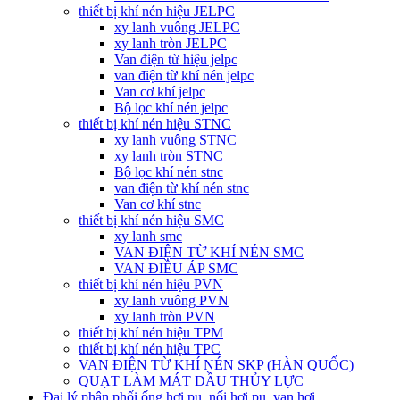
thiết bị khí nén hiệu JELPC
xy lanh vuông JELPC
xy lanh tròn JELPC
Van điện từ hiệu jelpc
van điện từ khí nén jelpc
Van cơ khí jelpc
Bộ lọc khí nén jelpc
thiết bị khí nén hiệu STNC
xy lanh vuông STNC
xy lanh tròn STNC
Bộ lọc khí nén stnc
van điện từ khí nén stnc
Van cơ khí stnc
thiết bị khí nén hiệu SMC
xy lanh smc
VAN ĐIỆN TỪ KHÍ NÉN SMC
VAN ĐIỀU ÁP SMC
thiết bị khí nén hiệu PVN
xy lanh vuông PVN
xy lanh tròn PVN
thiết bị khí nén hiệu TPM
thiết bị khí nén hiệu TPC
VAN ĐIỆN TỪ KHÍ NÉN SKP (HÀN QUỐC)
QUẠT LÀM MÁT DẦU THỦY LỰC
Đại lý phân phối ống hơi pu, nối hơi pu, van hơi