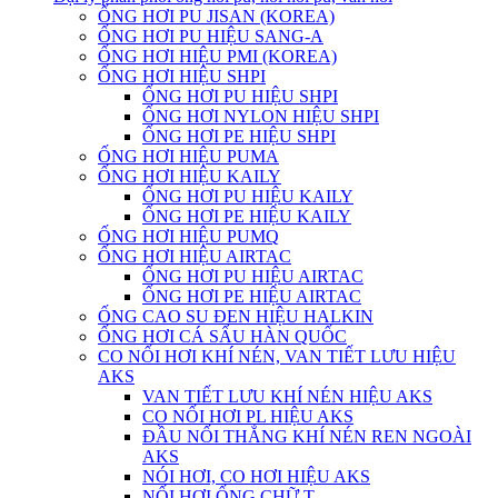
ỐNG HƠI PU JISAN (KOREA)
ỐNG HƠI PU HIỆU SANG-A
ỐNG HƠI HIỆU PMI (KOREA)
ỐNG HƠI HIỆU SHPI
ỐNG HƠI PU HIỆU SHPI
ỐNG HƠI NYLON HIỆU SHPI
ỐNG HƠI PE HIỆU SHPI
ỐNG HƠI HIỆU PUMA
ỐNG HƠI HIỆU KAILY
ỐNG HƠI PU HIỆU KAILY
ỐNG HƠI PE HIỆU KAILY
ỐNG HƠI HIỆU PUMQ
ỐNG HƠI HIỆU AIRTAC
ỐNG HƠI PU HIỆU AIRTAC
ỐNG HƠI PE HIỆU AIRTAC
ỐNG CAO SU ĐEN HIỆU HALKIN
ỐNG HƠI CÁ SẤU HÀN QUỐC
CO NỐI HƠI KHÍ NÉN, VAN TIẾT LƯU HIỆU
AKS
VAN TIẾT LƯU KHÍ NÉN HIỆU AKS
CO NỐI HƠI PL HIỆU AKS
ĐẦU NỐI THẲNG KHÍ NÉN REN NGOÀI
AKS
NÓI HƠI, CO HƠI HIỆU AKS
NỐI HƠI ỐNG CHỮ T