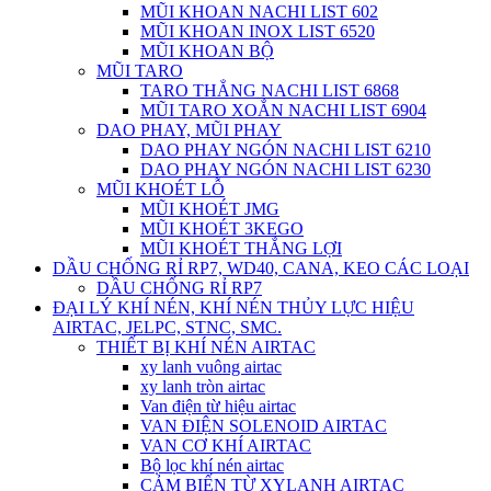
MŨI KHOAN NACHI LIST 602
MŨI KHOAN INOX LIST 6520
MŨI KHOAN BỘ
MŨI TARO
TARO THẲNG NACHI LIST 6868
MŨI TARO XOẮN NACHI LIST 6904
DAO PHAY, MŨI PHAY
DAO PHAY NGÓN NACHI LIST 6210
DAO PHAY NGÓN NACHI LIST 6230
MŨI KHOÉT LỖ
MŨI KHOÉT JMG
MŨI KHOÉT 3KEGO
MŨI KHOÉT THẮNG LỢI
DẦU CHỐNG RỈ RP7, WD40, CANA, KEO CÁC LOẠI
DẦU CHỐNG RỈ RP7
ĐẠI LÝ KHÍ NÉN, KHÍ NÉN THỦY LỰC HIỆU
AIRTAC, JELPC, STNC, SMC.
THIẾT BỊ KHÍ NÉN AIRTAC
xy lanh vuông airtac
xy lanh tròn airtac
Van điện từ hiệu airtac
VAN ĐIỆN SOLENOID AIRTAC
VAN CƠ KHÍ AIRTAC
Bộ lọc khí nén airtac
CẢM BIẾN TỪ XYLANH AIRTAC