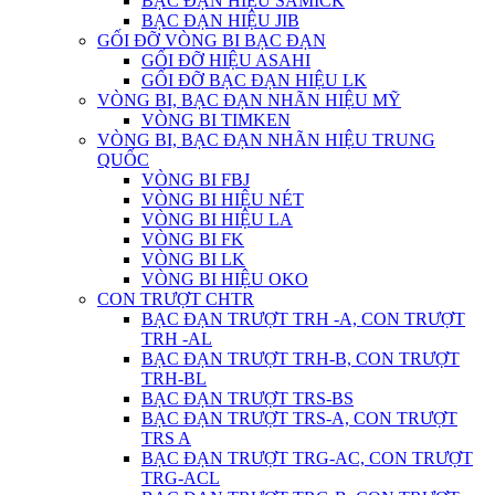
BẠC ĐẠN HIỆU SAMICK
BẠC ĐẠN HIỆU JIB
GỐI ĐỠ VÒNG BI BẠC ĐẠN
GỐI ĐỠ HIỆU ASAHI
GỐI ĐỠ BẠC ĐẠN HIỆU LK
VÒNG BI, BẠC ĐẠN NHÃN HIỆU MỸ
VÒNG BI TIMKEN
VÒNG BI, BẠC ĐẠN NHÃN HIỆU TRUNG
QUỐC
VÒNG BI FBJ
VÒNG BI HIỆU NÉT
VÒNG BI HIỆU LA
VÒNG BI FK
VÒNG BI LK
VÒNG BI HIỆU OKO
CON TRƯỢT CHTR
BẠC ĐẠN TRƯỢT TRH -A, CON TRƯỢT
TRH -AL
BẠC ĐẠN TRƯỢT TRH-B, CON TRƯỢT
TRH-BL
BẠC ĐẠN TRƯỢT TRS-BS
BẠC ĐẠN TRƯỢT TRS-A, CON TRƯỢT
TRS A
BẠC ĐẠN TRƯỢT TRG-AC, CON TRƯỢT
TRG-ACL