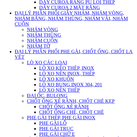
DÂY CUROA RĂNG PU LÕI THÉP
DÂY CUROA 2 MẶT RĂNG
ĐẠI LÝ PHÂN PHỐI GIẤY NHÁM, NHÁM VÒNG,
NHÁM BĂNG, NHÁM THÙNG, NHÁM VẢI, NHÁM
CUỘN
NHÁM VÒNG
NHÁM THÙNG
NHÁM CUỘN
NHÁM TỜ
ĐẠI LÝ PHÂN PHỐI PHE GÀI, CHỐT ỐNG, CHỐT LA
VÉT
LÒ XO CÁC LOẠI
LÒ XO KÉO THÉP, INOX
LÒ XO NÉN INOX, THÉP
LÒ XO KHUÔN
LÒ XO BUNG INOX 304, 201
LÒ XO NÉN THÉP
ĐAI ỐC, BULONG
CHỐT ỐNG XẺ RÃNH, CHỐT CHẺ KẸP
CHỐT ỐNG XẺ RÃNH
CHỐT ỐNG CHẺ, CHỐT CHẺ
PHE GÀI THÉP, PHE GÀI INOX
PHE GÀI LỖ
PHE GÀI TRỤC
PHE GÀI CHỮ E