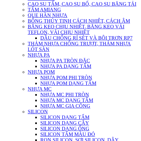
CAO SU TẤM, CAO SU BỐ, CAO SU BĂNG TẢI
TẤM AMIANG
QUE HÀN NHỰA
BÔNG THỦY TINH CÁCH NHIỆT, CÁCH ÂM
BĂNG KEO CHỊU NHIỆT, BĂNG KEO VẢI
TEFLON, VẢI CHỊU NHIỆT
DẦU CHỐNG RỈ SÉT VÀ BÔI TRƠN RP7
THẢM NHỰA CHỐNG TRƯỢT, THẢM NHỰA
LÓT SÀN
NHỰA PA
NHỰA PA TRÒN ĐẶC
NHỰA PA DẠNG TẤM
NHỰA POM
NHỰA POM PHI TRÒN
NHỰA POM DẠNG TẤM
NHỰA MC
NHỰA MC PHI TRÒN
NHỰA MC DẠNG TẤM
NHỰA MC GIA CÔNG
SILICON
SILICON DẠNG TẤM
SILICON DẠNG CÂY
SILICON DẠNG ỐNG
SILICON TẤM MÀU ĐỎ
RON SILICON, SỢI SILICON, DÂY