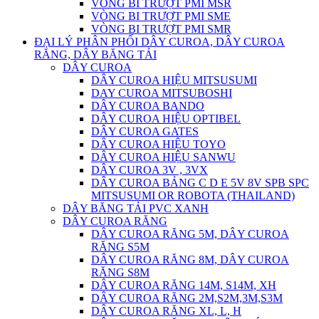
VÒNG BI TRƯỢT PMI MSR
VÒNG BI TRƯỢT PMI SME
VÒNG BI TRƯỢT PMI SMR
ĐẠI LÝ PHÂN PHỐI DÂY CUROA, DÂY CUROA
RĂNG, DÂY BĂNG TẢI
DÂY CUROA
DÂY CUROA HIỆU MITSUSUMI
DAY CUROA MITSUBOSHI
DÂY CUROA BANDO
DÂY CUROA HIỆU OPTIBEL
DÂY CUROA GATES
DÂY CUROA HIỆU TOYO
DÂY CUROA HIỆU SANWU
DÂY CUROA 3V , 3VX
DÂY CUROA BẢNG C D E 5V 8V SPB SPC
MITSUSUMI OR ROBOTA (THAILAND)
DÂY BĂNG TẢI PVC XANH
DÂY CUROA RĂNG
DÂY CUROA RĂNG 5M, DÂY CUROA
RĂNG S5M
DÂY CUROA RĂNG 8M, DÂY CUROA
RĂNG S8M
DÂY CUROA RĂNG 14M, S14M, XH
DÂY CUROA RĂNG 2M,S2M,3M,S3M
DÂY CUROA RĂNG XL, L, H