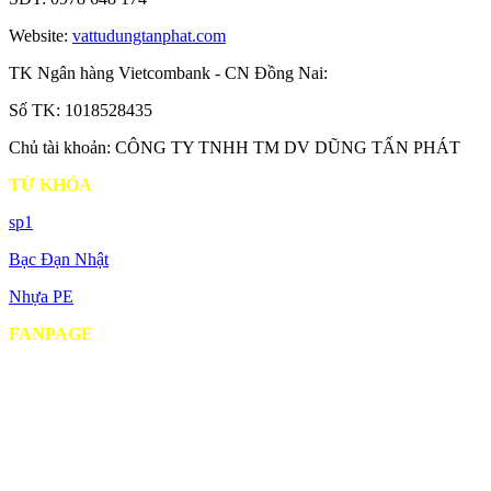
Website:
vattudungtanphat.com
TK Ngân hàng Vietcombank - CN Đồng Nai:
Số TK: 1018528435
Chủ tài khoản: CÔNG TY TNHH TM DV DŨNG TẤN PHÁT
TỪ KHÓA
sp1
Bạc Đạn Nhật
Nhựa PE
FANPAGE