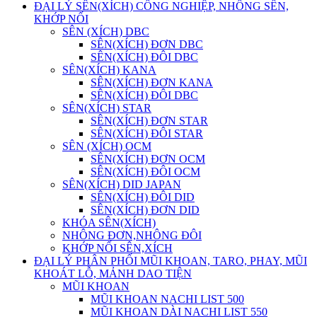
ĐẠI LÝ SÊN(XÍCH) CÔNG NGHIỆP, NHÔNG SÊN,
KHỚP NỐI
SÊN (XÍCH) DBC
SÊN(XÍCH) ĐƠN DBC
SÊN(XÍCH) ĐÔI DBC
SÊN(XÍCH) KANA
SÊN(XÍCH) ĐƠN KANA
SÊN(XÍCH) ĐÔI DBC
SÊN(XÍCH) STAR
SÊN(XÍCH) ĐƠN STAR
SÊN(XÍCH) ĐÔI STAR
SÊN (XÍCH) OCM
SÊN(XÍCH) ĐƠN OCM
SÊN(XÍCH) ĐÔI OCM
SÊN(XÍCH) DID JAPAN
SÊN(XÍCH) ĐÔI DID
SÊN(XÍCH) ĐƠN DID
KHÓA SÊN(XÍCH)
NHÔNG ĐƠN,NHÔNG ĐÔI
KHỚP NỐI SÊN,XÍCH
ĐẠI LÝ PHÂN PHỐI MŨI KHOAN, TARO, PHAY, MŨI
KHOÁT LỖ, MẢNH DAO TIỆN
MŨI KHOAN
MŨI KHOAN NACHI LIST 500
MŨI KHOAN DÀI NACHI LIST 550