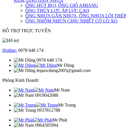
KẼM, ỐNG GÂN NHỰA
ỐNG HÚT BỤI, ỐNG GIÓ AMIANG
ỐNG THỦY LỰC ÁP LỰC CAO
ỐNG NHỰA GÂN NHỰA, ỐNG NHỰA LÕI THÉP
ỐNG NHÔM NHÚN CHỊU NHIỆT CÓ LÒ XO
HỖ TRỢ TRỰC TUYẾN
Hotline:
0978 648 174
0978 648 174
Mr Dũng
lequocdung2005@gmail.com
Phòng Kinh Doanh:
Mr Nam
0919042088
Mr Trung
0937812788
Mr Phát
0964585994