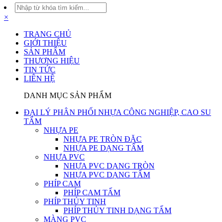
×
TRANG CHỦ
GIỚI THIỆU
SẢN PHẨM
THƯƠNG HIỆU
TIN TỨC
LIÊN HỆ
DANH MỤC SẢN PHẨM
ĐẠI LÝ PHÂN PHỐI NHỰA CÔNG NGHIỆP, CAO SU
TẤM
NHỰA PE
NHỰA PE TRÒN ĐẶC
NHỰA PE DẠNG TẤM
NHỰA PVC
NHỰA PVC DẠNG TRÒN
NHỰA PVC DẠNG TẤM
PHÍP CAM
PHÍP CAM TẤM
PHÍP THỦY TINH
PHÍP THỦY TINH DẠNG TẤM
MÀNG PVC