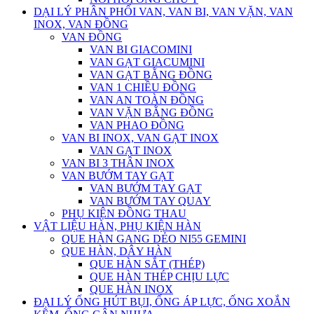
DẠI LÝ PHÂN PHỐI VAN, VAN BI, VAN VẶN, VAN
INOX, VAN ĐỒNG
VAN ĐỒNG
VAN BI GIACOMINI
VAN GẠT GIACUMINI
VAN GẠT BẰNG ĐỒNG
VAN 1 CHIỀU ĐỒNG
VAN AN TOÀN ĐỒNG
VAN VẶN BẰNG ĐỒNG
VAN PHAO ĐỒNG
VAN BI INOX, VAN GẠT INOX
VAN GẠT INOX
VAN BI 3 THÂN INOX
VAN BƯỚM TAY GẠT
VAN BƯỚM TAY GẠT
VAN BƯỚM TAY QUAY
PHỤ KIỆN ĐỒNG THAU
VẬT LIỆU HÀN, PHỤ KIỆN HÀN
QUE HÀN GANG DẺO NI55 GEMINI
QUE HÀN, DÂY HÀN
QUE HÀN SẮT (THÉP)
QUE HÀN THÉP CHỊU LỰC
QUE HÀN INOX
ĐẠI LÝ ỐNG HÚT BỤI, ỐNG ÁP LỰC, ỐNG XOẮN