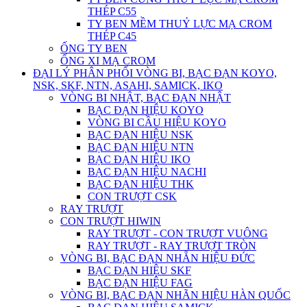
THÉP C55
TY BEN MỀM THUỶ LỰC MẠ CROM
THÉP C45
ỐNG TY BEN
ỐNG XI MẠ CROM
ĐẠI LÝ PHÂN PHỐI VÒNG BI, BẠC ĐẠN KOYO,
NSK, SKF, NTN, ASAHI, SAMICK, IKO
VÒNG BI NHẬT, BẠC ĐẠN NHẬT
BẠC ĐẠN HIỆU KOYO
VÒNG BI CẦU HIỆU KOYO
BẠC ĐẠN HIỆU NSK
BẠC ĐẠN HIỆU NTN
BẠC ĐẠN HIỆU IKO
BẠC ĐẠN HIỆU NACHI
BẠC ĐẠN HIỆU THK
CON TRƯỢT CSK
RAY TRƯỢT
CON TRƯỢT HIWIN
RAY TRƯỢT - CON TRƯỢT VUÔNG
RAY TRƯỢT - RAY TRƯỢT TRÒN
VÒNG BI, BẠC ĐẠN NHẴN HIỆU ĐỨC
BẠC ĐẠN HIỆU SKF
BẠC ĐẠN HIỆU FAG
VÒNG BI, BẠC ĐẠN NHÃN HIỆU HÀN QUỐC