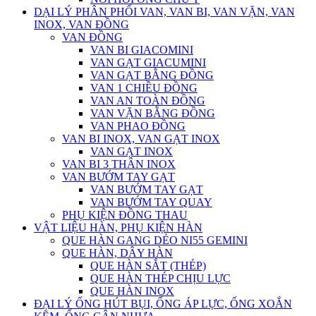
DẠI LÝ PHÂN PHỐI VAN, VAN BI, VAN VẶN, VAN
INOX, VAN ĐỒNG
VAN ĐỒNG
VAN BI GIACOMINI
VAN GẠT GIACUMINI
VAN GẠT BẰNG ĐỒNG
VAN 1 CHIỀU ĐỒNG
VAN AN TOÀN ĐỒNG
VAN VẶN BẰNG ĐỒNG
VAN PHAO ĐỒNG
VAN BI INOX, VAN GẠT INOX
VAN GẠT INOX
VAN BI 3 THÂN INOX
VAN BƯỚM TAY GẠT
VAN BƯỚM TAY GẠT
VAN BƯỚM TAY QUAY
PHỤ KIỆN ĐỒNG THAU
VẬT LIỆU HÀN, PHỤ KIỆN HÀN
QUE HÀN GANG DẺO NI55 GEMINI
QUE HÀN, DÂY HÀN
QUE HÀN SẮT (THÉP)
QUE HÀN THÉP CHỊU LỰC
QUE HÀN INOX
ĐẠI LÝ ỐNG HÚT BỤI, ỐNG ÁP LỰC, ỐNG XOẮN