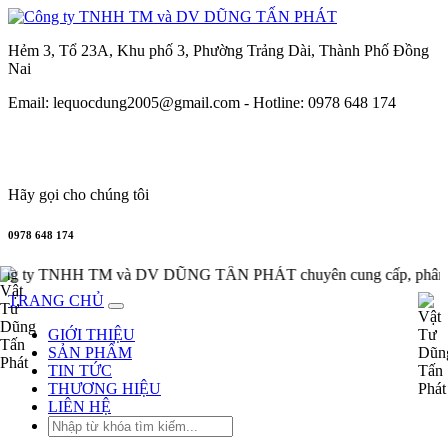
Hẻm 3, Tổ 23A, Khu phố 3, Phường Trảng Dài, Thành Phố Đồng
Nai
Email: lequocdung2005@gmail.com -
Hotline: 0978 648 174
Hãy gọi cho chúng tôi
0978 648 174
ty TNHH TM và DV DŨNG TẤN PHÁT chuyên cung cấp, phân phối 
TRANG CHỦ
GIỚI THIỆU
SẢN PHẨM
TIN TỨC
THƯƠNG HIỆU
LIÊN HỆ