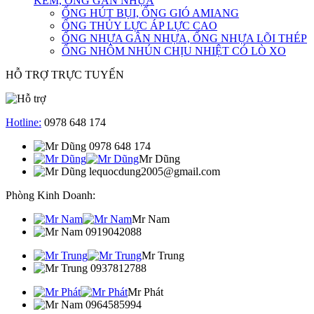
KẼM, ỐNG GÂN NHỰA
ỐNG HÚT BỤI, ỐNG GIÓ AMIANG
ỐNG THỦY LỰC ÁP LỰC CAO
ỐNG NHỰA GÂN NHỰA, ỐNG NHỰA LÕI THÉP
ỐNG NHÔM NHÚN CHỊU NHIỆT CÓ LÒ XO
HỖ TRỢ TRỰC TUYẾN
Hotline:
0978 648 174
0978 648 174
Mr Dũng
lequocdung2005@gmail.com
Phòng Kinh Doanh:
Mr Nam
0919042088
Mr Trung
0937812788
Mr Phát
0964585994