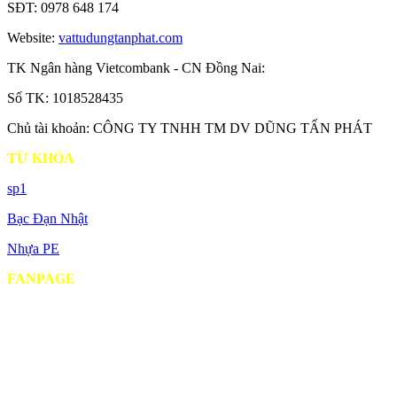
SĐT: 0978 648 174
Website:
vattudungtanphat.com
TK Ngân hàng Vietcombank - CN Đồng Nai:
Số TK: 1018528435
Chủ tài khoản: CÔNG TY TNHH TM DV DŨNG TẤN PHÁT
TỪ KHÓA
sp1
Bạc Đạn Nhật
Nhựa PE
FANPAGE