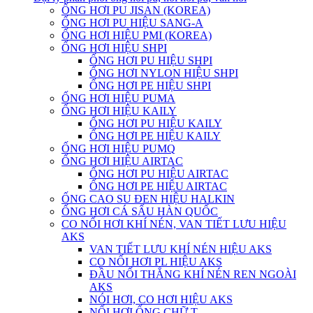
ỐNG HƠI PU JISAN (KOREA)
ỐNG HƠI PU HIỆU SANG-A
ỐNG HƠI HIỆU PMI (KOREA)
ỐNG HƠI HIỆU SHPI
ỐNG HƠI PU HIỆU SHPI
ỐNG HƠI NYLON HIỆU SHPI
ỐNG HƠI PE HIỆU SHPI
ỐNG HƠI HIỆU PUMA
ỐNG HƠI HIỆU KAILY
ỐNG HƠI PU HIỆU KAILY
ỐNG HƠI PE HIỆU KAILY
ỐNG HƠI HIỆU PUMQ
ỐNG HƠI HIỆU AIRTAC
ỐNG HƠI PU HIỆU AIRTAC
ỐNG HƠI PE HIỆU AIRTAC
ỐNG CAO SU ĐEN HIỆU HALKIN
ỐNG HƠI CÁ SẤU HÀN QUỐC
CO NỐI HƠI KHÍ NÉN, VAN TIẾT LƯU HIỆU
AKS
VAN TIẾT LƯU KHÍ NÉN HIỆU AKS
CO NỐI HƠI PL HIỆU AKS
ĐẦU NỐI THẲNG KHÍ NÉN REN NGOÀI
AKS
NÓI HƠI, CO HƠI HIỆU AKS
NỐI HƠI ỐNG CHỮ T