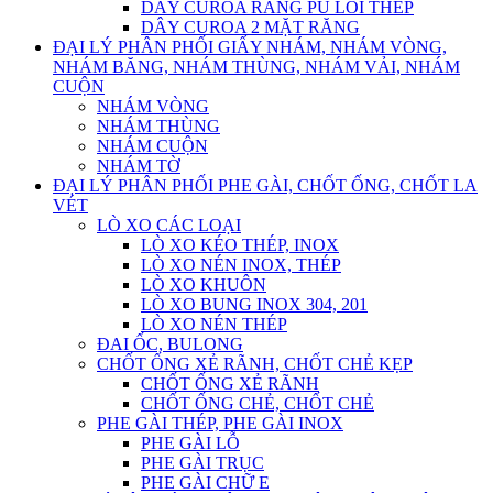
DÂY CUROA RĂNG PU LÕI THÉP
DÂY CUROA 2 MẶT RĂNG
ĐẠI LÝ PHÂN PHỐI GIẤY NHÁM, NHÁM VÒNG,
NHÁM BĂNG, NHÁM THÙNG, NHÁM VẢI, NHÁM
CUỘN
NHÁM VÒNG
NHÁM THÙNG
NHÁM CUỘN
NHÁM TỜ
ĐẠI LÝ PHÂN PHỐI PHE GÀI, CHỐT ỐNG, CHỐT LA
VÉT
LÒ XO CÁC LOẠI
LÒ XO KÉO THÉP, INOX
LÒ XO NÉN INOX, THÉP
LÒ XO KHUÔN
LÒ XO BUNG INOX 304, 201
LÒ XO NÉN THÉP
ĐAI ỐC, BULONG
CHỐT ỐNG XẺ RÃNH, CHỐT CHẺ KẸP
CHỐT ỐNG XẺ RÃNH
CHỐT ỐNG CHẺ, CHỐT CHẺ
PHE GÀI THÉP, PHE GÀI INOX
PHE GÀI LỖ
PHE GÀI TRỤC
PHE GÀI CHỮ E