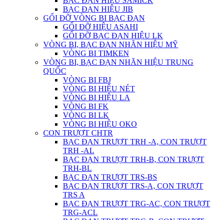
BẠC ĐẠN HIỆU SAMICK
BẠC ĐẠN HIỆU JIB
GỐI ĐỠ VÒNG BI BẠC ĐẠN
GỐI ĐỠ HIỆU ASAHI
GỐI ĐỠ BẠC ĐẠN HIỆU LK
VÒNG BI, BẠC ĐẠN NHÃN HIỆU MỸ
VÒNG BI TIMKEN
VÒNG BI, BẠC ĐẠN NHÃN HIỆU TRUNG
QUỐC
VÒNG BI FBJ
VÒNG BI HIỆU NÉT
VÒNG BI HIỆU LA
VÒNG BI FK
VÒNG BI LK
VÒNG BI HIỆU OKO
CON TRƯỢT CHTR
BẠC ĐẠN TRƯỢT TRH -A, CON TRƯỢT
TRH -AL
BẠC ĐẠN TRƯỢT TRH-B, CON TRƯỢT
TRH-BL
BẠC ĐẠN TRƯỢT TRS-BS
BẠC ĐẠN TRƯỢT TRS-A, CON TRƯỢT
TRS A
BẠC ĐẠN TRƯỢT TRG-AC, CON TRƯỢT
TRG-ACL