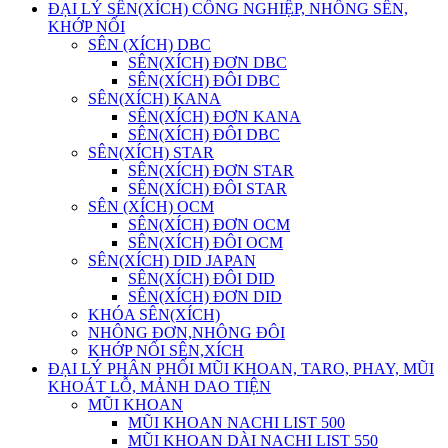
ĐẠI LÝ SÊN(XÍCH) CÔNG NGHIỆP, NHÔNG SÊN,
KHỚP NỐI
SÊN (XÍCH) DBC
SÊN(XÍCH) ĐƠN DBC
SÊN(XÍCH) ĐÔI DBC
SÊN(XÍCH) KANA
SÊN(XÍCH) ĐƠN KANA
SÊN(XÍCH) ĐÔI DBC
SÊN(XÍCH) STAR
SÊN(XÍCH) ĐƠN STAR
SÊN(XÍCH) ĐÔI STAR
SÊN (XÍCH) OCM
SÊN(XÍCH) ĐƠN OCM
SÊN(XÍCH) ĐÔI OCM
SÊN(XÍCH) DID JAPAN
SÊN(XÍCH) ĐÔI DID
SÊN(XÍCH) ĐƠN DID
KHÓA SÊN(XÍCH)
NHÔNG ĐƠN,NHÔNG ĐÔI
KHỚP NỐI SÊN,XÍCH
ĐẠI LÝ PHÂN PHỐI MŨI KHOAN, TARO, PHAY, MŨI
KHOÁT LỖ, MẢNH DAO TIỆN
MŨI KHOAN
MŨI KHOAN NACHI LIST 500
MŨI KHOAN DÀI NACHI LIST 550