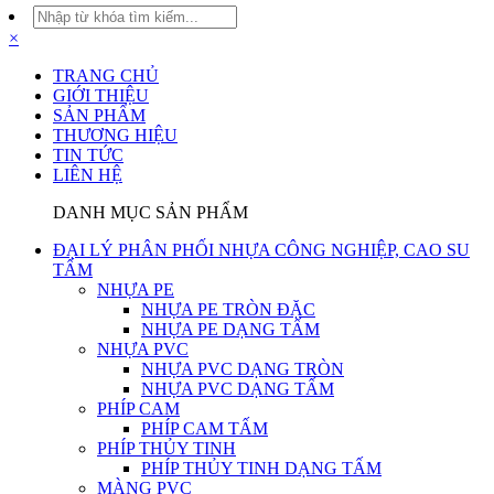
×
TRANG CHỦ
GIỚI THIỆU
SẢN PHẨM
THƯƠNG HIỆU
TIN TỨC
LIÊN HỆ
DANH MỤC SẢN PHẨM
ĐẠI LÝ PHÂN PHỐI NHỰA CÔNG NGHIỆP, CAO SU
TẤM
NHỰA PE
NHỰA PE TRÒN ĐẶC
NHỰA PE DẠNG TẤM
NHỰA PVC
NHỰA PVC DẠNG TRÒN
NHỰA PVC DẠNG TẤM
PHÍP CAM
PHÍP CAM TẤM
PHÍP THỦY TINH
PHÍP THỦY TINH DẠNG TẤM
MÀNG PVC