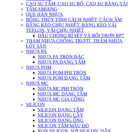
CAO SU TẤM, CAO SU BỐ, CAO SU BĂNG TẢI
TẤM AMIANG
QUE HÀN NHỰA
BÔNG THỦY TINH CÁCH NHIỆT, CÁCH ÂM
BĂNG KEO CHỊU NHIỆT, BĂNG KEO VẢI
TEFLON, VẢI CHỊU NHIỆT
DẦU CHỐNG RỈ SÉT VÀ BÔI TRƠN RP7
THẢM NHỰA CHỐNG TRƯỢT, THẢM NHỰA
LÓT SÀN
NHỰA PA
NHỰA PA TRÒN ĐẶC
NHỰA PA DẠNG TẤM
NHỰA POM
NHỰA POM PHI TRÒN
NHỰA POM DẠNG TẤM
NHỰA MC
NHỰA MC PHI TRÒN
NHỰA MC DẠNG TẤM
NHỰA MC GIA CÔNG
SILICON
SILICON DẠNG TẤM
SILICON DẠNG CÂY
SILICON DẠNG ỐNG
SILICON TẤM MÀU ĐỎ
RON SILICON, SỢI SILICON, DÂY