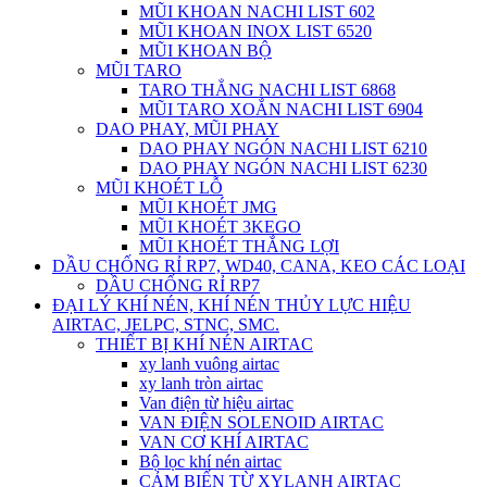
MŨI KHOAN NACHI LIST 602
MŨI KHOAN INOX LIST 6520
MŨI KHOAN BỘ
MŨI TARO
TARO THẲNG NACHI LIST 6868
MŨI TARO XOẮN NACHI LIST 6904
DAO PHAY, MŨI PHAY
DAO PHAY NGÓN NACHI LIST 6210
DAO PHAY NGÓN NACHI LIST 6230
MŨI KHOÉT LỖ
MŨI KHOÉT JMG
MŨI KHOÉT 3KEGO
MŨI KHOÉT THẮNG LỢI
DẦU CHỐNG RỈ RP7, WD40, CANA, KEO CÁC LOẠI
DẦU CHỐNG RỈ RP7
ĐẠI LÝ KHÍ NÉN, KHÍ NÉN THỦY LỰC HIỆU
AIRTAC, JELPC, STNC, SMC.
THIẾT BỊ KHÍ NÉN AIRTAC
xy lanh vuông airtac
xy lanh tròn airtac
Van điện từ hiệu airtac
VAN ĐIỆN SOLENOID AIRTAC
VAN CƠ KHÍ AIRTAC
Bộ lọc khí nén airtac
CẢM BIẾN TỪ XYLANH AIRTAC