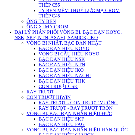
THÉP C55
TY BEN MỀM THUỶ LỰC MẠ CROM
THÉP C45
ỐNG TY BEN
ỐNG XI MẠ CROM
ĐẠI LÝ PHÂN PHỐI VÒNG BI, BẠC ĐẠN KOYO,
NSK, SKF, NTN, ASAHI, SAMICK, IKO
VÒNG BI NHẬT, BẠC ĐẠN NHẬT
BẠC ĐẠN HIỆU KOYO
VÒNG BI CẦU HIỆU KOYO
BẠC ĐẠN HIỆU NSK
BẠC ĐẠN HIỆU NTN
BẠC ĐẠN HIỆU IKO
BẠC ĐẠN HIỆU NACHI
BẠC ĐẠN HIỆU THK
CON TRƯỢT CSK
RAY TRƯỢT
CON TRƯỢT HIWIN
RAY TRƯỢT - CON TRƯỢT VUÔNG
RAY TRƯỢT - RAY TRƯỢT TRÒN
VÒNG BI, BẠC ĐẠN NHẴN HIỆU ĐỨC
BẠC ĐẠN HIỆU SKF
BẠC ĐẠN HIỆU FAG
VÒNG BI, BẠC ĐẠN NHÃN HIỆU HÀN QUỐC