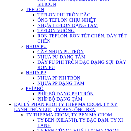
SILICON
TEFLON
TEFLON PHI TRÒN ĐẶC
ỐNG TEFLON CHỊU NHIỆT
NHỰA TEFLON DẠNG TẤM
TEFLON VUÔNG
RON TEFLON, RON TẾT CHÈN, DÂY TẾT
CHÈN
NHỰA PU
CÂY NHỰA PU TRÒN
NHỰA PU DẠNG TẤM
DÂY PU PHI TRÒN ĐẶC DẠNG SỢI, DÂY
RON PU
NHỰA PP
NHỰA PP PHI TRÒN
NHỰA PP DẠNG TẤM
PHÍP BỐ
PHÍP BỐ DẠNG PHI TRÒN
PHÍP BỐ DẠNG TẤM
ĐẠI LÝ PHÂN PHỐI TY THÉP MẠ CROM, TY XY
LANH THỦY LỰC, TY BEN, ỐNG BEN
TY THÉP MẠ CROM, TY BEN MẠ CROM
TY BEN (XILANH), TY BẠC ĐẠN, TY XI
LANH
TY BEN CỨNG THUỶ LỰC MẠ CROM