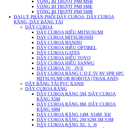
VÒNG BI TRƯỢT PMI MSR
VÒNG BI TRƯỢT PMI SME
VÒNG BI TRƯỢT PMI SMR
ĐẠI LÝ PHÂN PHỐI DÂY CUROA, DÂY CUROA
RĂNG, DÂY BĂNG TẢI
DÂY CUROA
DÂY CUROA HIỆU MITSUSUMI
DAY CUROA MITSUBOSHI
DÂY CUROA BANDO
DÂY CUROA HIỆU OPTIBEL
DÂY CUROA GATES
DÂY CUROA HIỆU TOYO
DÂY CUROA HIỆU SANWU
DÂY CUROA 3V , 3VX
DÂY CUROA BẢNG C D E 5V 8V SPB SPC
MITSUSUMI OR ROBOTA (THAILAND)
DÂY BĂNG TẢI PVC XANH
DÂY CUROA RĂNG
DÂY CUROA RĂNG 5M, DÂY CUROA
RĂNG S5M
DÂY CUROA RĂNG 8M, DÂY CUROA
RĂNG S8M
DÂY CUROA RĂNG 14M, S14M, XH
DÂY CUROA RĂNG 2M,S2M,3M,S3M
DÂY CUROA RĂNG XL, L, H