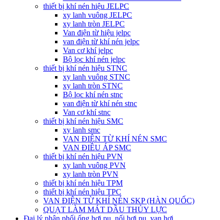
thiết bị khí nén hiệu JELPC
xy lanh vuông JELPC
xy lanh tròn JELPC
Van điện từ hiệu jelpc
van điện từ khí nén jelpc
Van cơ khí jelpc
Bộ lọc khí nén jelpc
thiết bị khí nén hiệu STNC
xy lanh vuông STNC
xy lanh tròn STNC
Bộ lọc khí nén stnc
van điện từ khí nén stnc
Van cơ khí stnc
thiết bị khí nén hiệu SMC
xy lanh smc
VAN ĐIỆN TỪ KHÍ NÉN SMC
VAN ĐIỀU ÁP SMC
thiết bị khí nén hiệu PVN
xy lanh vuông PVN
xy lanh tròn PVN
thiết bị khí nén hiệu TPM
thiết bị khí nén hiệu TPC
VAN ĐIỆN TỪ KHÍ NÉN SKP (HÀN QUỐC)
QUẠT LÀM MÁT DẦU THỦY LỰC
Đại lý phân phối ống hơi pu, nối hơi pu, van hơi