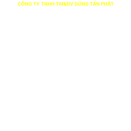
CÔNG TY TNHH TM&DV DŨNG TẤN PHÁT
Người Đại Diện: LÊ QUỐC DŨNG
Địa chỉ: Số 39, Hẻm 3, Tổ 23A, Khu phố 3, Phường
Trảng Dài, Thành Phố Đồng Nai
SĐT: 0978 648 174
Website:
vattudungtanphat.com
TK Ngân hàng Vietcombank - CN Đồng Nai:
Số TK: 1018528435
Chủ tài khoản: CÔNG TY TNHH TM DV DŨNG TẤN
PHÁT
Copyright © 2021 DŨNG TẤN PHÁT. All rights reserved.