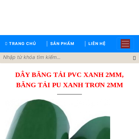
TRANG
CHỦ
GIỚI
TRANG CHỦ
SẢN PHẨM
LIÊN HỆ
THIỆU
SẢN
PHẨM
DÂY BĂNG TẢI PVC XANH 2MM,
THƯƠNG
HIỆU
BĂNG TẢI PU XANH TRƠN 2MM
TIN
TỨC
LIÊN
HỆ