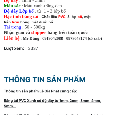
Độ dày
1mm - 5mm
:
Màu sắc
Màu xanh-trắng-đen
:
Độ dày Lớp bố
từ 1 - 3 lớp bố
:
Đặc tính băng tải
:
Chất liệu
PVC
, 3 lớp
bố
, mặt
trên
trơn
bóng, mặt dưới bố
Tải trọng
50 - 500kg
:
Nhận giao và
shipper
hàng trên toàn quốc
Liên hệ
Mr Dũng 0919042088 - 0978648174 (số zalo)
:
Lượt xem:
3337
THÔNG TIN SẢN PHẨM
Thông tin sản phẩm Lê Gia Phát cung cấp:
Băng tải PVC Xanh có độ dầy từ 1mm, 2mm, 3mm, 4mm,
5mm…