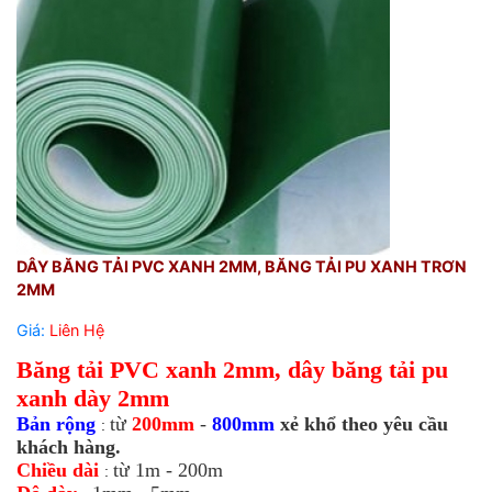
DÂY BĂNG TẢI PVC XANH 2MM, BĂNG TẢI PU XANH TRƠN
2MM
Giá:
Liên Hệ
Băng tải PVC xanh 2mm, dây băng tải pu
xanh dày 2mm
Bản rộng
từ
200mm
-
800mm
xẻ khổ theo yêu cầu
:
khách hàng.
Chiều dài
từ 1m - 200m
: