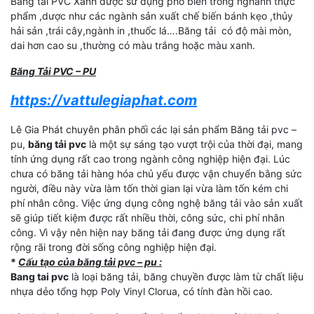
Băng tải PVC Xanh được sử dụng phổ biến trong nghành thực
phẩm ,dược như các ngành sản xuất chế biến bánh kẹo ,thủy
hải sản ,trái cây,ngành in ,thuốc lá….Băng tải có độ mài mòn,
dai hơn cao su ,thường có màu trắng hoặc màu xanh.
Băng Tải PVC – PU
https://vattulegiaphat.com
Lê Gia Phát chuyên phân phối các lại sản phẩm Băng tải pvc –
pu,
băng tải pvc
là một sự sáng tạo vượt trội của thời đại, mang
tính ứng dụng rất cao trong ngành công nghiệp hiện đại. Lúc
chưa có băng tải hàng hóa chủ yếu được vận chuyển bằng sức
người, điều này vừa làm tốn thời gian lại vừa làm tốn kém chi
phí nhân công. Việc ứng dụng công nghệ băng tải vào sản xuất
sẽ giúp tiết kiệm được rất nhiều thời, công sức, chi phí nhân
công. Vì vậy nên hiện nay băng tải đang được ứng dụng rất
rộng rãi trong đời sống công nghiệp hiện đại.
*
Cấu tạo của băng tải pvc – pu :
Bang tai pvc
là loại băng tải, băng chuyền được làm từ chất liệu
nhựa dẻo tổng hợp Poly Vinyl Clorua, có tính đàn hồi cao.