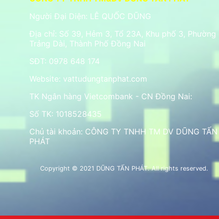
Người Đại Diện: LÊ QUỐC DŨNG
Địa chỉ: Số 39, Hẻm 3, Tổ 23A, Khu phố 3, Phường
Trảng Dài, Thành Phố Đồng Nai
SĐT: 0978 648 174
Website:
vattudungtanphat.com
TK Ngân hàng Vietcombank - CN Đồng Nai:
Số TK: 1018528435
Chủ tài khoản: CÔNG TY TNHH TM DV DŨNG TẤN
PHÁT
Copyright © 2021 DŨNG TẤN PHÁT. All rights reserved.