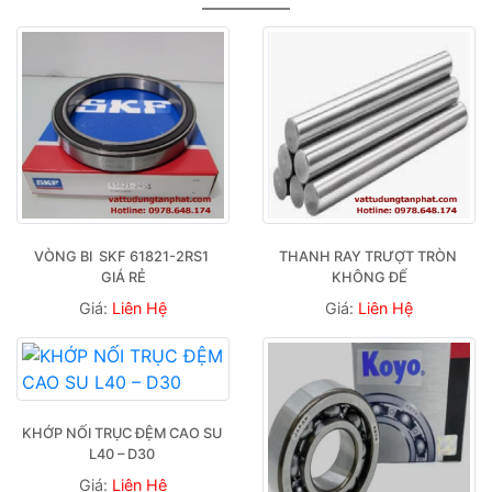
 VÒNG BI  SKF 61821-2RS1  
THANH RAY TRƯỢT TRÒN 
GIÁ RẺ
KHÔNG ĐẾ
Giá:
Liên Hệ
Giá:
Liên Hệ
KHỚP NỐI TRỤC ĐỆM CAO SU 
L40 – D30 
Giá:
Liên Hệ