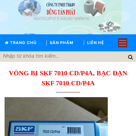
TRANG
CHỦ
GIỚI
TRANG CHỦ
SẢN PHẨM
LIÊN HỆ
THIỆU
SẢN
PHẨM
VÒNG BI SKF 7010 CD/P4A, BẠC ĐẠN
THƯƠNG
HIỆU
SKF 7010 CD/P4A
TIN
TỨC
LIÊN
HỆ