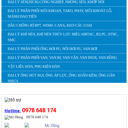
ĐẠI LÝ SÊN(XÍCH) CÔNG NGHIỆP, NHÔNG SÊN, KHỚP NỐI
ĐẠI LÝ PHÂN PHỐI MŨI KHOAN, TARO, PHAY, MŨI KHOÁT LỖ,
MẢNH DAO TIỆN
DẦU CHỐNG RỈ RP7, WD40, CANA, KEO CÁC LOẠI
ĐẠI LÝ KHÍ NÉN, KHÍ NÉN THỦY LỰC HIỆU AIRTAC, JELPC, STNC,
SMC.
ĐẠI LÝ PHÂN PHỐI ỐNG HƠI PU, NỐI HƠI PU, VAN HƠI
DẠI LÝ PHÂN PHỐI VAN, VAN BI, VAN VẶN, VAN INOX, VAN ĐỒNG
VẬT LIỆU HÀN, PHỤ KIỆN HÀN
ĐẠI LÝ ỐNG HÚT BỤI, ỐNG ÁP LỰC, ỐNG XOẮN KẼM, ỐNG GÂN
NHỰA
HỖ TRỢ TRỰC TUYẾN
0978 648 174
Hotline:
0978 648 174
Mr Dũng