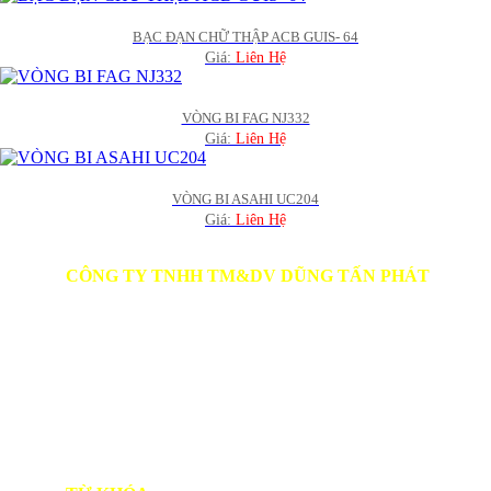
BẠC ĐẠN CHỮ THẬP ACB GUIS- 64
Giá:
Liên Hệ
VÒNG BI FAG NJ332
Giá:
Liên Hệ
VÒNG BI ASAHI UC204
Giá:
Liên Hệ
CÔNG TY TNHH TM&DV DŨNG TẤN PHÁT
Người Đại Diện: LÊ QUỐC DŨNG
Địa chỉ: Số 39, Hẻm 3, Tổ 23A, Khu phố 3, Phường Trảng
Dài, Thành Phố Đồng Nai
SĐT: 0978 648 174
Website:
vattudungtanphat.com
TK Ngân hàng Vietcombank - CN Đồng Nai:
Số TK: 1018528435
Chủ tài khoản: CÔNG TY TNHH TM DV DŨNG TẤN
PHÁT