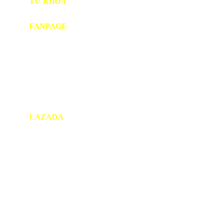
TỪ KHÓA
SP1
BẠC ĐẠN NHẬT
NHỰA PE
FANPAGE
LAZADA
Cửa Hàng Trên LAZADA
Copyright © 2021 DŨNG TẤN PHÁT. All rights reserved.