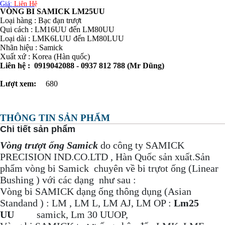
Giá:
Liên Hệ
VÒNG BI SAMICK LM25UU
Loại hàng : Bạc đạn trượt
Qui cách : LM16UU đến LM80UU
Loại dài : LMK6LUU đến LM80LUU
Nhãn hiệu : Samick
Xuất xứ : Korea (Hàn quốc)
Liên hệ : 0919042088 - 0937 812 788 (Mr Dũng)
Lượt xem:
680
THÔNG TIN SẢN PHẨM
Chi tiết sản phẩm
Vòng trượt ống Samick
do công ty SAMICK
PRECISION IND.CO.LTD , Hàn Quốc sản xuất.Sản
phẩm vòng bi Samick chuyên về bi trựot ống (Linear
Bushing ) với các dạng như sau :
Vòng bi SAMICK dạng ống thông dụng (Asian
Standand ) : LM , LM L, LM AJ, LM OP :
Lm25
UU
samick, Lm 30 UUOP,