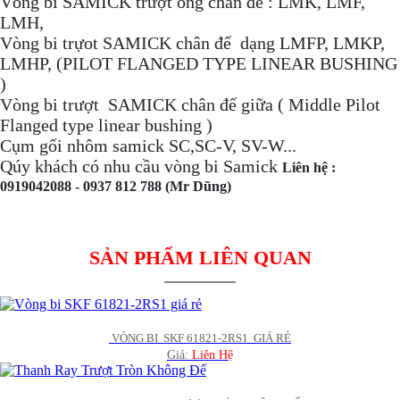
Vòng bi SAMICK trượt ống chân đế : LMK, LMF,
LMH,
Vòng bi trựot SAMICK chân đế dạng LMFP, LMKP,
LMHP, (PILOT FLANGED TYPE LINEAR BUSHING
)
Vòng bi trượt SAMICK chân đế giữa ( Middle Pilot
Flanged type linear bushing )
Cụm gối nhôm samick SC,SC-V, SV-W...
Qúy khách có nhu cầu vòng bi Samick
Liên hệ :
0919042088 - 0937 812 788 (Mr Dũng)
SẢN PHẨM LIÊN QUAN
 VÒNG BI  SKF 61821-2RS1  GIÁ RẺ
Giá:
Liên Hệ