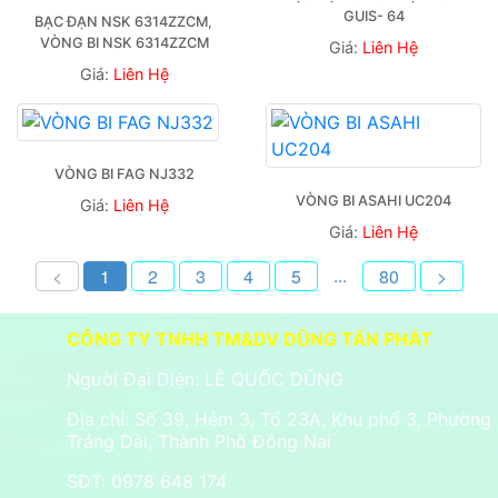
GUIS- 64
BẠC ĐẠN NSK 6314ZZCM, 
VÒNG BI NSK 6314ZZCM
Giá:
Liên Hệ
Giá:
Liên Hệ
VÒNG BI FAG NJ332
VÒNG BI ASAHI UC204
Giá:
Liên Hệ
Giá:
Liên Hệ
...
<
1
2
3
4
5
80
>
CÔNG TY TNHH TM&DV DŨNG TẤN PHÁT
Người Đại Diện: LÊ QUỐC DŨNG
Địa chỉ: Số 39, Hẻm 3, Tổ 23A, Khu phố 3, Phường
Trảng Dài, Thành Phố Đồng Nai
SĐT: 0978 648 174