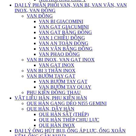
DẠI LÝ PHÂN PHỐI VAN, VAN BI, VAN VẶN, VAN
INOX, VAN ĐỒNG
VAN ĐỒNG
VAN BI GIACOMINI
VAN GẠT GIACUMINI
VAN GẠT BẰNG ĐỒNG
VAN 1 CHIỀU ĐỒNG
VAN AN TOÀN ĐỒNG
VAN VẶN BẰNG ĐỒNG
VAN PHAO ĐỒNG
VAN BI INOX, VAN GẠT INOX
VAN GẠT INOX
VAN BI 3 THÂN INOX
VAN BƯỚM TAY GẠT
VAN BƯỚM TAY GẠT
VAN BƯỚM TAY QUAY
PHỤ KIỆN ĐỒNG THAU
VẬT LIỆU HÀN, PHỤ KIỆN HÀN
QUE HÀN GANG DẺO NI55 GEMINI
QUE HÀN, DÂY HÀN
QUE HÀN SẮT (THÉP)
QUE HÀN THÉP CHỊU LỰC
QUE HÀN INOX
ĐẠI LÝ ỐNG HÚT BỤI, ỐNG ÁP LỰC, ỐNG XOẮN