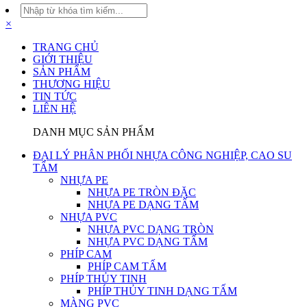
×
TRANG CHỦ
GIỚI THIỆU
SẢN PHẨM
THƯƠNG HIỆU
TIN TỨC
LIÊN HỆ
DANH MỤC SẢN PHẨM
ĐẠI LÝ PHÂN PHỐI NHỰA CÔNG NGHIỆP, CAO SU
TẤM
NHỰA PE
NHỰA PE TRÒN ĐẶC
NHỰA PE DẠNG TẤM
NHỰA PVC
NHỰA PVC DẠNG TRÒN
NHỰA PVC DẠNG TẤM
PHÍP CAM
PHÍP CAM TẤM
PHÍP THỦY TINH
PHÍP THỦY TINH DẠNG TẤM
MÀNG PVC