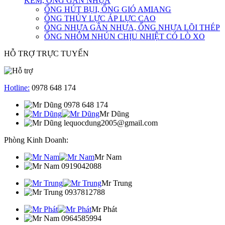
KẼM, ỐNG GÂN NHỰA
ỐNG HÚT BỤI, ỐNG GIÓ AMIANG
ỐNG THỦY LỰC ÁP LỰC CAO
ỐNG NHỰA GÂN NHỰA, ỐNG NHỰA LÕI THÉP
ỐNG NHÔM NHÚN CHỊU NHIỆT CÓ LÒ XO
HỖ TRỢ TRỰC TUYẾN
Hotline:
0978 648 174
0978 648 174
Mr Dũng
lequocdung2005@gmail.com
Phòng Kinh Doanh:
Mr Nam
0919042088
Mr Trung
0937812788
Mr Phát
0964585994