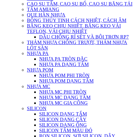
CAO SU TẤM, CAO SU BỐ, CAO SU BĂNG TẢI
TẤM AMIANG
QUE HÀN NHỰA
BÔNG THỦY TINH CÁCH NHIỆT, CÁCH ÂM
BĂNG KEO CHỊU NHIỆT, BĂNG KEO VẢI
TEFLON, VẢI CHỊU NHIỆT
DẦU CHỐNG RỈ SÉT VÀ BÔI TRƠN RP7
THẢM NHỰA CHỐNG TRƯỢT, THẢM NHỰA
LÓT SÀN
NHỰA PA
NHỰA PA TRÒN ĐẶC
NHỰA PA DẠNG TẤM
NHỰA POM
NHỰA POM PHI TRÒN
NHỰA POM DẠNG TẤM
NHỰA MC
NHỰA MC PHI TRÒN
NHỰA MC DẠNG TẤM
NHỰA MC GIA CÔNG
SILICON
SILICON DẠNG TẤM
SILICON DẠNG CÂY
SILICON DẠNG ỐNG
SILICON TẤM MÀU ĐỎ
RON SILICON, SỢI SILICON, DÂY