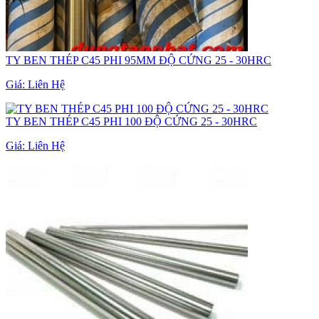
TY BEN THÉP C45 PHI 95MM ĐỘ CỨNG 25 - 30HRC
Giá:
Liên Hệ
TY BEN THÉP C45 PHI 100 ĐỘ CỨNG 25 - 30HRC
Giá:
Liên Hệ