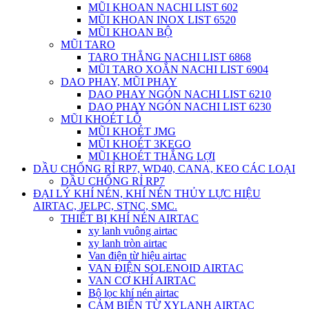
MŨI KHOAN NACHI LIST 602
MŨI KHOAN INOX LIST 6520
MŨI KHOAN BỘ
MŨI TARO
TARO THẲNG NACHI LIST 6868
MŨI TARO XOẮN NACHI LIST 6904
DAO PHAY, MŨI PHAY
DAO PHAY NGÓN NACHI LIST 6210
DAO PHAY NGÓN NACHI LIST 6230
MŨI KHOÉT LỖ
MŨI KHOÉT JMG
MŨI KHOÉT 3KEGO
MŨI KHOÉT THẮNG LỢI
DẦU CHỐNG RỈ RP7, WD40, CANA, KEO CÁC LOẠI
DẦU CHỐNG RỈ RP7
ĐẠI LÝ KHÍ NÉN, KHÍ NÉN THỦY LỰC HIỆU
AIRTAC, JELPC, STNC, SMC.
THIẾT BỊ KHÍ NÉN AIRTAC
xy lanh vuông airtac
xy lanh tròn airtac
Van điện từ hiệu airtac
VAN ĐIỆN SOLENOID AIRTAC
VAN CƠ KHÍ AIRTAC
Bộ lọc khí nén airtac
CẢM BIẾN TỪ XYLANH AIRTAC