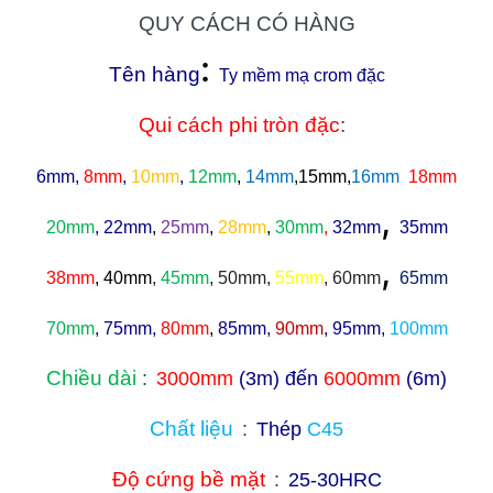
QUY CÁCH CÓ HÀNG
:
Tên hàng
Ty mềm mạ crom đặc
Qui cách phi tròn đặc
:
6mm,
8mm
,
10mm
,
12mm
,
14mm
,15mm,
16mm
18mm
,
20mm
, 22mm
,
25mm
,
28mm
,
30mm
,
32mm
35mm
,
38mm
, 40mm
,
45mm
, 50mm,
55mm
, 60mm
65mm
70mm
, 75mm,
80mm
,
85mm,
90mm
, 95mm,
100mm
Chiều dài
:
3000mm
(3m) đến
6000mm
(6m)
Chất liệu
:
Thép
C45
Độ cứng bề mặt
:
25-30HRC