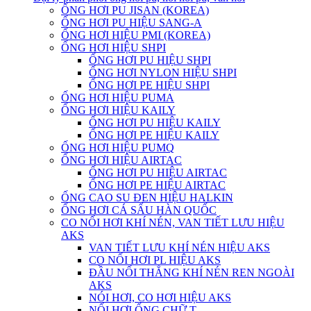
ỐNG HƠI PU JISAN (KOREA)
ỐNG HƠI PU HIỆU SANG-A
ỐNG HƠI HIỆU PMI (KOREA)
ỐNG HƠI HIỆU SHPI
ỐNG HƠI PU HIỆU SHPI
ỐNG HƠI NYLON HIỆU SHPI
ỐNG HƠI PE HIỆU SHPI
ỐNG HƠI HIỆU PUMA
ỐNG HƠI HIỆU KAILY
ỐNG HƠI PU HIỆU KAILY
ỐNG HƠI PE HIỆU KAILY
ỐNG HƠI HIỆU PUMQ
ỐNG HƠI HIỆU AIRTAC
ỐNG HƠI PU HIỆU AIRTAC
ỐNG HƠI PE HIỆU AIRTAC
ỐNG CAO SU ĐEN HIỆU HALKIN
ỐNG HƠI CÁ SẤU HÀN QUỐC
CO NỐI HƠI KHÍ NÉN, VAN TIẾT LƯU HIỆU
AKS
VAN TIẾT LƯU KHÍ NÉN HIỆU AKS
CO NỐI HƠI PL HIỆU AKS
ĐẦU NỐI THẲNG KHÍ NÉN REN NGOÀI
AKS
NÓI HƠI, CO HƠI HIỆU AKS
NỐI HƠI ỐNG CHỮ T