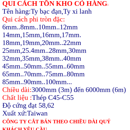
QUI C
ÁCH TỒN KHO CÓ HÀNG
:
Tên hàng:Ty b
ạc đạn,Ty xi lanh
Qui cách phi tròn đặc:
6mm..8mm..10mm..12mm
14mm,15mm,
16mm,17mm.
18mm,
19mm,20mm..22mm
25mm,25.4mm..28mm,30mm
32mm,35mm,
38mm..40mm
45mm..50mm..55mm..60mm
65mm..70mm..75mm..80mm
85mm..90mm..100mm...
Chiều dài:
3000mm (3m) đến 6000mm (6m)
Chất liệu :
Thép C45-C55
Độ cứng đạt 58,62
Xuất xứ:Taiwan
CÔNG TY CẮT BÁN THEO CHIỀU DÀI QUÝ
KHÁCH YÊU CẦU