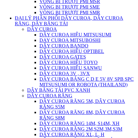
VÒNG BI TRƯỢT PMI MSR
VÒNG BI TRƯỢT PMI SME
VÒNG BI TRƯỢT PMI SMR
ĐẠI LÝ PHÂN PHỐI DÂY CUROA, DÂY CUROA
RĂNG, DÂY BĂNG TẢI
DÂY CUROA
DÂY CUROA HIỆU MITSUSUMI
DAY CUROA MITSUBOSHI
DÂY CUROA BANDO
DÂY CUROA HIỆU OPTIBEL
DÂY CUROA GATES
DÂY CUROA HIỆU TOYO
DÂY CUROA HIỆU SANWU
DÂY CUROA 3V , 3VX
DÂY CUROA BẢNG C D E 5V 8V SPB SPC
MITSUSUMI OR ROBOTA (THAILAND)
DÂY BĂNG TẢI PVC XANH
DÂY CUROA RĂNG
DÂY CUROA RĂNG 5M, DÂY CUROA
RĂNG S5M
DÂY CUROA RĂNG 8M, DÂY CUROA
RĂNG S8M
DÂY CUROA RĂNG 14M, S14M, XH
DÂY CUROA RĂNG 2M,S2M,3M,S3M
DÂY CUROA RĂNG XL, L, H