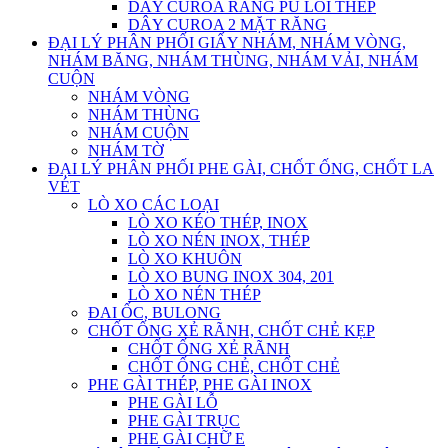
DÂY CUROA RĂNG PU LÕI THÉP
DÂY CUROA 2 MẶT RĂNG
ĐẠI LÝ PHÂN PHỐI GIẤY NHÁM, NHÁM VÒNG,
NHÁM BĂNG, NHÁM THÙNG, NHÁM VẢI, NHÁM
CUỘN
NHÁM VÒNG
NHÁM THÙNG
NHÁM CUỘN
NHÁM TỜ
ĐẠI LÝ PHÂN PHỐI PHE GÀI, CHỐT ỐNG, CHỐT LA
VÉT
LÒ XO CÁC LOẠI
LÒ XO KÉO THÉP, INOX
LÒ XO NÉN INOX, THÉP
LÒ XO KHUÔN
LÒ XO BUNG INOX 304, 201
LÒ XO NÉN THÉP
ĐAI ỐC, BULONG
CHỐT ỐNG XẺ RÃNH, CHỐT CHẺ KẸP
CHỐT ỐNG XẺ RÃNH
CHỐT ỐNG CHẺ, CHỐT CHẺ
PHE GÀI THÉP, PHE GÀI INOX
PHE GÀI LỖ
PHE GÀI TRỤC
PHE GÀI CHỮ E