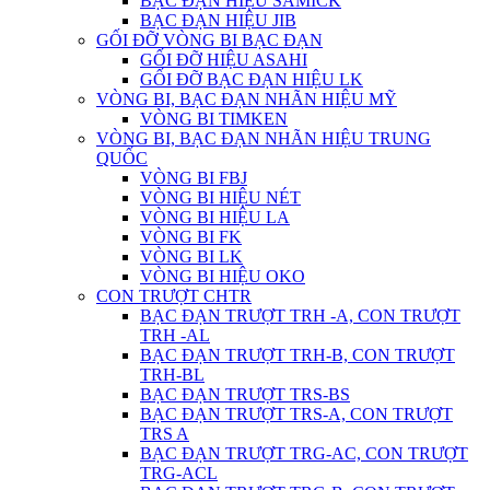
BẠC ĐẠN HIỆU SAMICK
BẠC ĐẠN HIỆU JIB
GỐI ĐỠ VÒNG BI BẠC ĐẠN
GỐI ĐỠ HIỆU ASAHI
GỐI ĐỠ BẠC ĐẠN HIỆU LK
VÒNG BI, BẠC ĐẠN NHÃN HIỆU MỸ
VÒNG BI TIMKEN
VÒNG BI, BẠC ĐẠN NHÃN HIỆU TRUNG
QUỐC
VÒNG BI FBJ
VÒNG BI HIỆU NÉT
VÒNG BI HIỆU LA
VÒNG BI FK
VÒNG BI LK
VÒNG BI HIỆU OKO
CON TRƯỢT CHTR
BẠC ĐẠN TRƯỢT TRH -A, CON TRƯỢT
TRH -AL
BẠC ĐẠN TRƯỢT TRH-B, CON TRƯỢT
TRH-BL
BẠC ĐẠN TRƯỢT TRS-BS
BẠC ĐẠN TRƯỢT TRS-A, CON TRƯỢT
TRS A
BẠC ĐẠN TRƯỢT TRG-AC, CON TRƯỢT
TRG-ACL