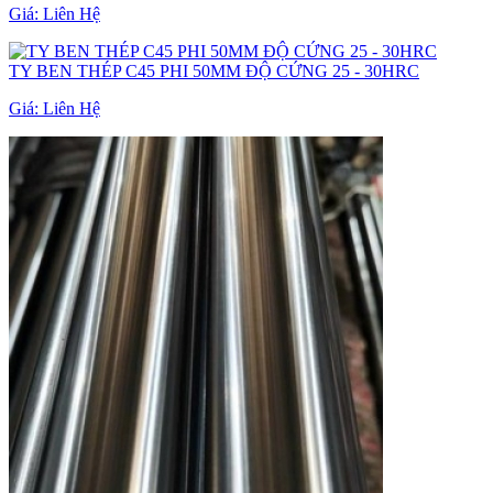
Giá:
Liên Hệ
TY BEN THÉP C45 PHI 50MM ĐỘ CỨNG 25 - 30HRC
Giá:
Liên Hệ