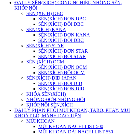
ĐẠI LÝ SÊN(XÍCH) CÔNG NGHIỆP, NHÔNG SÊN,
KHỚP NỐI
SÊN (XÍCH) DBC
SÊN(XÍCH) ĐƠN DBC
SÊN(XÍCH) ĐÔI DBC
SÊN(XÍCH) KANA
SÊN(XÍCH) ĐƠN KANA
SÊN(XÍCH) ĐÔI DBC
SÊN(XÍCH) STAR
SÊN(XÍCH) ĐƠN STAR
SÊN(XÍCH) ĐÔI STAR
SÊN (XÍCH) OCM
SÊN(XÍCH) ĐƠN OCM
SÊN(XÍCH) ĐÔI OCM
SÊN(XÍCH) DID JAPAN
SÊN(XÍCH) ĐÔI DID
SÊN(XÍCH) ĐƠN DID
KHÓA SÊN(XÍCH)
NHÔNG ĐƠN,NHÔNG ĐÔI
KHỚP NỐI SÊN,XÍCH
ĐẠI LÝ PHÂN PHỐI MŨI KHOAN, TARO, PHAY, MŨI
KHOÁT LỖ, MẢNH DAO TIỆN
MŨI KHOAN
MŨI KHOAN NACHI LIST 500
MŨI KHOAN DÀI NACHI LIST 550