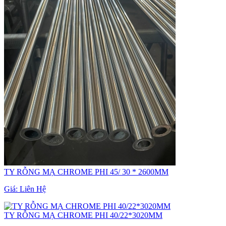
TY RỖNG MẠ CHROME PHI 45/ 30 * 2600MM
Giá:
Liên Hệ
TY RỖNG MẠ CHROME PHI 40/22*3020MM