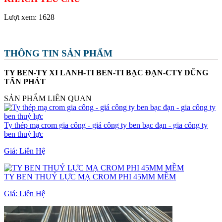
Lượt xem:
1628
THÔNG TIN SẢN PHẨM
TY BEN-TY XI LANH-TI BEN-TI BẠC ĐẠN-CTY DŨNG
TẤN PHÁT
SẢN PHẨM LIÊN QUAN
Ty thép mạ crom gia công - giá công ty ben bạc đạn - gia công ty
ben thuỷ lực
Giá:
Liên Hệ
TY BEN THUỶ LỰC MẠ CROM PHI 45MM MỀM
Giá:
Liên Hệ