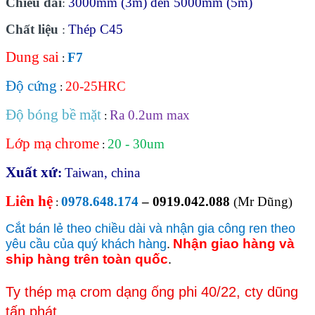
Chiều dài
3000mm (3m) đến 5000mm (5m)
:
Chất liệu
Thép C45
:
Dung sai
F7
:
Độ cứng
20-25HRC
:
Độ bóng bề mặt
Ra 0.2um max
:
Lớp mạ chrome
20 - 30um
:
Xuất xứ
:
Taiwan, china
Liên hệ
0978.648.174
– 0919.042.088
Mr Dũng
(
)
:
Cắt bán lẻ theo chiều dài và nhận gia công ren theo
Nhận giao hàng và
yêu cầu của quý khách hàng
.
ship hàng trên toàn quốc
.
Ty thép mạ crom dạng ống phi 40/22, cty dũng
tấn phát