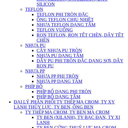
SILICON
TEFLON
TEFLON PHI TRÒN ĐẶC
ỐNG TEFLON CHỊU NHIỆT
NHỰA TEFLON DẠNG TẤM
TEFLON VUÔNG
RON TEFLON, RON TẾT CHÈN, DÂY TẾT
CHÈN
NHỰA PU
CÂY NHỰA PU TRÒN
NHỰA PU DẠNG TẤM
DÂY PU PHI TRÒN ĐẶC DẠNG SỢI, DÂY
RON PU
NHỰA PP
NHỰA PP PHI TRÒN
NHỰA PP DẠNG TẤM
PHÍP BỐ
PHÍP BỐ DẠNG PHI TRÒN
PHÍP BỐ DẠNG TẤM
ĐẠI LÝ PHÂN PHỐI TY THÉP MẠ CROM, TY XY
LANH THỦY LỰC, TY BEN, ỐNG BEN
TY THÉP MẠ CROM, TY BEN MẠ CROM
TY BEN (XILANH), TY BẠC ĐẠN, TY XI
LANH
TY BEN CỨNG THUỶ LỰC MẠ CROM