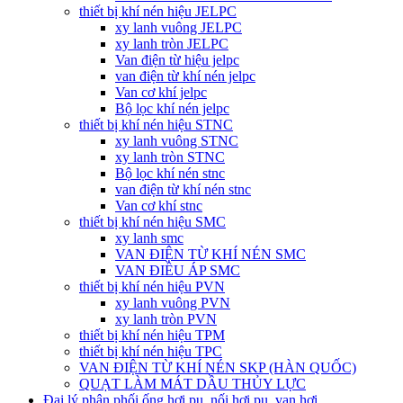
thiết bị khí nén hiệu JELPC
xy lanh vuông JELPC
xy lanh tròn JELPC
Van điện từ hiệu jelpc
van điện từ khí nén jelpc
Van cơ khí jelpc
Bộ lọc khí nén jelpc
thiết bị khí nén hiệu STNC
xy lanh vuông STNC
xy lanh tròn STNC
Bộ lọc khí nén stnc
van điện từ khí nén stnc
Van cơ khí stnc
thiết bị khí nén hiệu SMC
xy lanh smc
VAN ĐIỆN TỪ KHÍ NÉN SMC
VAN ĐIỀU ÁP SMC
thiết bị khí nén hiệu PVN
xy lanh vuông PVN
xy lanh tròn PVN
thiết bị khí nén hiệu TPM
thiết bị khí nén hiệu TPC
VAN ĐIỆN TỪ KHÍ NÉN SKP (HÀN QUỐC)
QUẠT LÀM MÁT DẦU THỦY LỰC
Đại lý phân phối ống hơi pu, nối hơi pu, van hơi