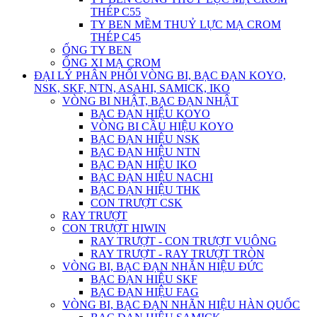
THÉP C55
TY BEN MỀM THUỶ LỰC MẠ CROM
THÉP C45
ỐNG TY BEN
ỐNG XI MẠ CROM
ĐẠI LÝ PHÂN PHỐI VÒNG BI, BẠC ĐẠN KOYO,
NSK, SKF, NTN, ASAHI, SAMICK, IKO
VÒNG BI NHẬT, BẠC ĐẠN NHẬT
BẠC ĐẠN HIỆU KOYO
VÒNG BI CẦU HIỆU KOYO
BẠC ĐẠN HIỆU NSK
BẠC ĐẠN HIỆU NTN
BẠC ĐẠN HIỆU IKO
BẠC ĐẠN HIỆU NACHI
BẠC ĐẠN HIỆU THK
CON TRƯỢT CSK
RAY TRƯỢT
CON TRƯỢT HIWIN
RAY TRƯỢT - CON TRƯỢT VUÔNG
RAY TRƯỢT - RAY TRƯỢT TRÒN
VÒNG BI, BẠC ĐẠN NHẴN HIỆU ĐỨC
BẠC ĐẠN HIỆU SKF
BẠC ĐẠN HIỆU FAG
VÒNG BI, BẠC ĐẠN NHÃN HIỆU HÀN QUỐC