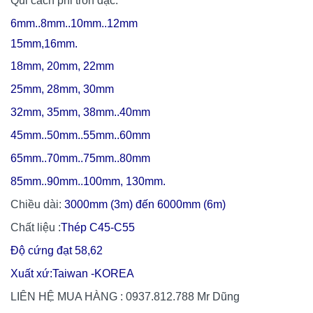
Qui cách phi tròn đặc:
6mm..8mm..10mm..12mm
15mm,
16mm.
18mm,
20mm, 22mm
25mm, 28mm, 30mm
32mm, 35mm,
38mm..40mm
45mm..50mm..55mm..60mm
65mm..70mm..75mm..80mm
85mm..90mm..100mm, 130mm.
Chiều dài:
3000mm (3m) đến 6000mm (6m)
Chất liệu :
Thép C45-C55
Độ cứng đạt 58,62
Xuất xứ:Taiwan -KOREA
LIÊN HỆ MUA HÀNG : 0937.812.788 Mr Dũng