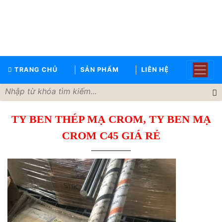
TRANG
CHỦ
GIỚI
TRANG CHỦ
SẢN PHẨM
LIÊN HỆ
THIỆU
SẢN
PHẨM
TY BEN THÉP MẠ CROM, TY BEN MẠ
THƯƠNG
HIỆU
CROM C45 GIÁ RẺ
TIN
TỨC
LIÊN
HỆ