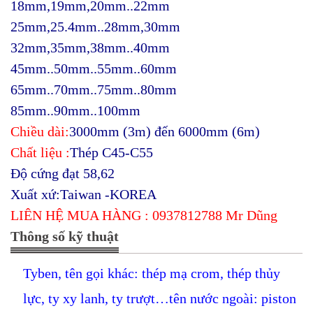
18mm,
19mm,20mm..22mm
25mm,25.4mm..28mm,30mm
32mm,35mm,
38mm..40mm
45mm..50mm..55mm..60mm
65mm..70mm..75mm..80mm
85mm..90mm..100mm
Chiều dài:
3000mm (3m) đến 6000mm (6m)
Chất liệu :
Thép C45-C55
Độ cứng đạt 58,62
Xuất xứ:Taiwan -KOREA
LIÊN HỆ MUA HÀNG : 0937812788 Mr Dũng
Thông số kỹ thuật
Tyben, tên gọi khác: thép mạ crom, thép thủy
lực, ty xy lanh, ty trượt…tên nước ngoài: piston