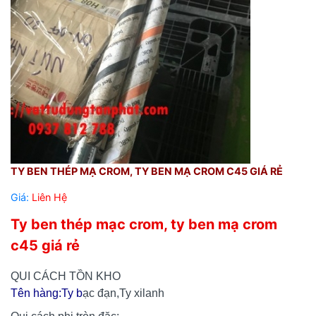
TY BEN THÉP MẠ CROM, TY BEN MẠ CROM C45 GIÁ RẺ
Giá:
Liên Hệ
Ty ben thép mạc crom, ty ben mạ crom
c45 giá rẻ
QUI C
ÁCH TỒN KHO
Tên hàng:Ty b
ạc đạn,Ty xilanh