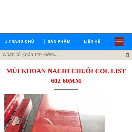
TRANG
CHỦ
GIỚI
TRANG CHỦ
SẢN PHẨM
LIÊN HỆ
THIỆU
SẢN
PHẨM
MŨI KHOAN NACHI CHUÔI COL LIST
THƯƠNG
HIỆU
602 60MM
TIN
TỨC
LIÊN
HỆ