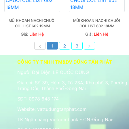
MŨI KHOAN NACHI CHUÔI 
MŨI KHOAN NACHI CHUÔI 
COL LIST 602 19MM
COL LIST 602 18MM
Giá:
Liên Hệ
Giá:
Liên Hệ
<
1
2
3
>
CÔNG TY TNHH TM&DV DŨNG TẤN PHÁT
Người Đại Diện: LÊ QUỐC DŨNG
Địa chỉ: Số 39, Hẻm 3, Tổ 23A, Khu phố 3, Phường
Trảng Dài, Thành Phố Đồng Nai
SĐT: 0978 648 174
Website:
vattudungtanphat.com
TK Ngân hàng Vietcombank - CN Đồng Nai: