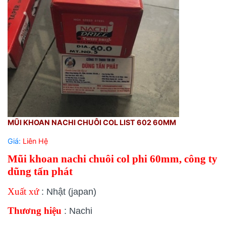
MŨI KHOAN NACHI CHUÔI COL LIST 602 60MM
Giá:
Liên Hệ
Mũi khoan nachi chuôi col phi 60mm, công ty
dũng tấn phát
Xuất xứ
: Nhật (japan)
Thương hiệu
: Nachi