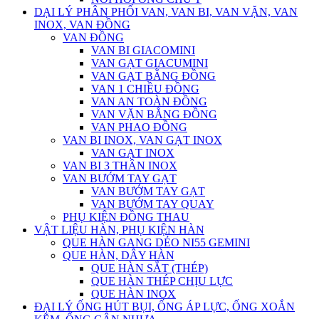
DẠI LÝ PHÂN PHỐI VAN, VAN BI, VAN VẶN, VAN
INOX, VAN ĐỒNG
VAN ĐỒNG
VAN BI GIACOMINI
VAN GẠT GIACUMINI
VAN GẠT BẰNG ĐỒNG
VAN 1 CHIỀU ĐỒNG
VAN AN TOÀN ĐỒNG
VAN VẶN BẰNG ĐỒNG
VAN PHAO ĐỒNG
VAN BI INOX, VAN GẠT INOX
VAN GẠT INOX
VAN BI 3 THÂN INOX
VAN BƯỚM TAY GẠT
VAN BƯỚM TAY GẠT
VAN BƯỚM TAY QUAY
PHỤ KIỆN ĐỒNG THAU
VẬT LIỆU HÀN, PHỤ KIỆN HÀN
QUE HÀN GANG DẺO NI55 GEMINI
QUE HÀN, DÂY HÀN
QUE HÀN SẮT (THÉP)
QUE HÀN THÉP CHỊU LỰC
QUE HÀN INOX
ĐẠI LÝ ỐNG HÚT BỤI, ỐNG ÁP LỰC, ỐNG XOẮN