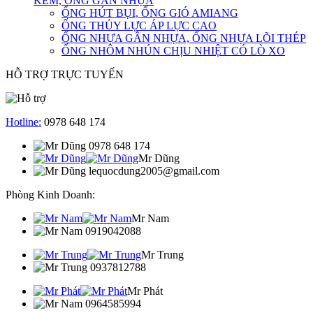
KẼM, ỐNG GÂN NHỰA
ỐNG HÚT BỤI, ỐNG GIÓ AMIANG
ỐNG THỦY LỰC ÁP LỰC CAO
ỐNG NHỰA GÂN NHỰA, ỐNG NHỰA LÕI THÉP
ỐNG NHÔM NHÚN CHỊU NHIỆT CÓ LÒ XO
HỖ TRỢ TRỰC TUYẾN
Hotline:
0978 648 174
0978 648 174
Mr Dũng
lequocdung2005@gmail.com
Phòng Kinh Doanh:
Mr Nam
0919042088
Mr Trung
0937812788
Mr Phát
0964585994