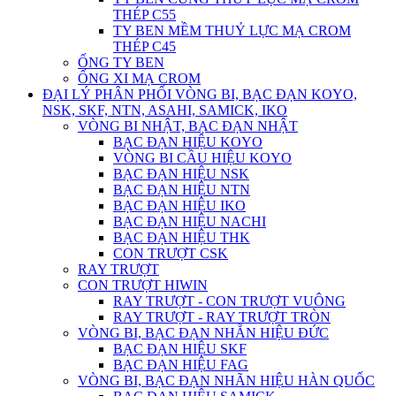
THÉP C55
TY BEN MỀM THUỶ LỰC MẠ CROM
THÉP C45
ỐNG TY BEN
ỐNG XI MẠ CROM
ĐẠI LÝ PHÂN PHỐI VÒNG BI, BẠC ĐẠN KOYO,
NSK, SKF, NTN, ASAHI, SAMICK, IKO
VÒNG BI NHẬT, BẠC ĐẠN NHẬT
BẠC ĐẠN HIỆU KOYO
VÒNG BI CẦU HIỆU KOYO
BẠC ĐẠN HIỆU NSK
BẠC ĐẠN HIỆU NTN
BẠC ĐẠN HIỆU IKO
BẠC ĐẠN HIỆU NACHI
BẠC ĐẠN HIỆU THK
CON TRƯỢT CSK
RAY TRƯỢT
CON TRƯỢT HIWIN
RAY TRƯỢT - CON TRƯỢT VUÔNG
RAY TRƯỢT - RAY TRƯỢT TRÒN
VÒNG BI, BẠC ĐẠN NHẴN HIỆU ĐỨC
BẠC ĐẠN HIỆU SKF
BẠC ĐẠN HIỆU FAG
VÒNG BI, BẠC ĐẠN NHÃN HIỆU HÀN QUỐC