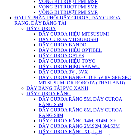
VÒNG BI TRƯỢT PMI MSR
VÒNG BI TRƯỢT PMI SME
VÒNG BI TRƯỢT PMI SMR
ĐẠI LÝ PHÂN PHỐI DÂY CUROA, DÂY CUROA
RĂNG, DÂY BĂNG TẢI
DÂY CUROA
DÂY CUROA HIỆU MITSUSUMI
DAY CUROA MITSUBOSHI
DÂY CUROA BANDO
DÂY CUROA HIỆU OPTIBEL
DÂY CUROA GATES
DÂY CUROA HIỆU TOYO
DÂY CUROA HIỆU SANWU
DÂY CUROA 3V , 3VX
DÂY CUROA BẢNG C D E 5V 8V SPB SPC
MITSUSUMI OR ROBOTA (THAILAND)
DÂY BĂNG TẢI PVC XANH
DÂY CUROA RĂNG
DÂY CUROA RĂNG 5M, DÂY CUROA
RĂNG S5M
DÂY CUROA RĂNG 8M, DÂY CUROA
RĂNG S8M
DÂY CUROA RĂNG 14M, S14M, XH
DÂY CUROA RĂNG 2M,S2M,3M,S3M
DÂY CUROA RĂNG XL, L, H