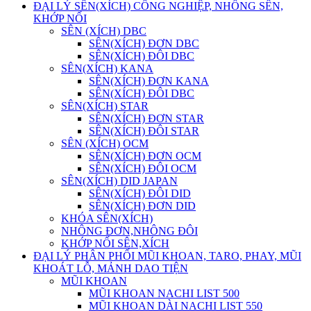
ĐẠI LÝ SÊN(XÍCH) CÔNG NGHIỆP, NHÔNG SÊN,
KHỚP NỐI
SÊN (XÍCH) DBC
SÊN(XÍCH) ĐƠN DBC
SÊN(XÍCH) ĐÔI DBC
SÊN(XÍCH) KANA
SÊN(XÍCH) ĐƠN KANA
SÊN(XÍCH) ĐÔI DBC
SÊN(XÍCH) STAR
SÊN(XÍCH) ĐƠN STAR
SÊN(XÍCH) ĐÔI STAR
SÊN (XÍCH) OCM
SÊN(XÍCH) ĐƠN OCM
SÊN(XÍCH) ĐÔI OCM
SÊN(XÍCH) DID JAPAN
SÊN(XÍCH) ĐÔI DID
SÊN(XÍCH) ĐƠN DID
KHÓA SÊN(XÍCH)
NHÔNG ĐƠN,NHÔNG ĐÔI
KHỚP NỐI SÊN,XÍCH
ĐẠI LÝ PHÂN PHỐI MŨI KHOAN, TARO, PHAY, MŨI
KHOÁT LỖ, MẢNH DAO TIỆN
MŨI KHOAN
MŨI KHOAN NACHI LIST 500
MŨI KHOAN DÀI NACHI LIST 550