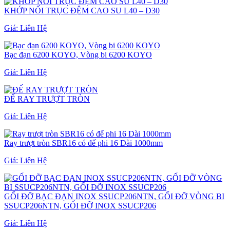
KHỚP NỐI TRỤC ĐỆM CAO SU L40 – D30
Giá:
Liên Hệ
Bạc đạn 6200 KOYO, Vòng bi 6200 KOYO
Giá:
Liên Hệ
ĐẾ RAY TRƯỢT TRÒN
Giá:
Liên Hệ
Ray trượt tròn SBR16 có đế phi 16 Dài 1000mm
Giá:
Liên Hệ
GỐI ĐỠ BẠC ĐẠN INOX SSUCP206NTN, GỐI ĐỠ VÒNG BI
SSUCP206NTN, GỐI ĐỠ INOX SSUCP206
Giá:
Liên Hệ