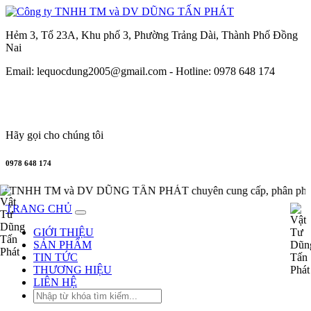
Hẻm 3, Tổ 23A, Khu phố 3, Phường Trảng Dài, Thành Phố Đồng
Nai
Email: lequocdung2005@gmail.com -
Hotline: 0978 648 174
Hãy gọi cho chúng tôi
0978 648 174
ty TNHH TM và DV DŨNG TẤN PHÁT chuyên cung cấp, phân phối 
TRANG CHỦ
GIỚI THIỆU
SẢN PHẨM
TIN TỨC
THƯƠNG HIỆU
LIÊN HỆ