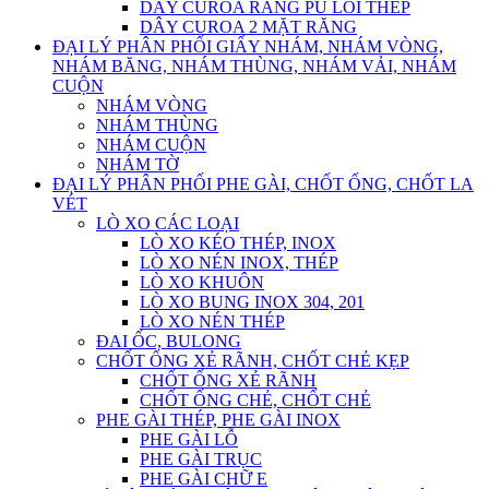
DÂY CUROA RĂNG PU LÕI THÉP
DÂY CUROA 2 MẶT RĂNG
ĐẠI LÝ PHÂN PHỐI GIẤY NHÁM, NHÁM VÒNG,
NHÁM BĂNG, NHÁM THÙNG, NHÁM VẢI, NHÁM
CUỘN
NHÁM VÒNG
NHÁM THÙNG
NHÁM CUỘN
NHÁM TỜ
ĐẠI LÝ PHÂN PHỐI PHE GÀI, CHỐT ỐNG, CHỐT LA
VÉT
LÒ XO CÁC LOẠI
LÒ XO KÉO THÉP, INOX
LÒ XO NÉN INOX, THÉP
LÒ XO KHUÔN
LÒ XO BUNG INOX 304, 201
LÒ XO NÉN THÉP
ĐAI ỐC, BULONG
CHỐT ỐNG XẺ RÃNH, CHỐT CHẺ KẸP
CHỐT ỐNG XẺ RÃNH
CHỐT ỐNG CHẺ, CHỐT CHẺ
PHE GÀI THÉP, PHE GÀI INOX
PHE GÀI LỖ
PHE GÀI TRỤC
PHE GÀI CHỮ E