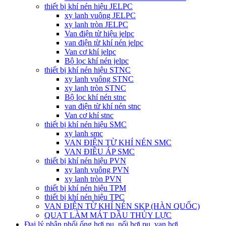
thiết bị khí nén hiệu JELPC
xy lanh vuông JELPC
xy lanh tròn JELPC
Van điện từ hiệu jelpc
van điện từ khí nén jelpc
Van cơ khí jelpc
Bộ lọc khí nén jelpc
thiết bị khí nén hiệu STNC
xy lanh vuông STNC
xy lanh tròn STNC
Bộ lọc khí nén stnc
van điện từ khí nén stnc
Van cơ khí stnc
thiết bị khí nén hiệu SMC
xy lanh smc
VAN ĐIỆN TỪ KHÍ NÉN SMC
VAN ĐIỀU ÁP SMC
thiết bị khí nén hiệu PVN
xy lanh vuông PVN
xy lanh tròn PVN
thiết bị khí nén hiệu TPM
thiết bị khí nén hiệu TPC
VAN ĐIỆN TỪ KHÍ NÉN SKP (HÀN QUỐC)
QUẠT LÀM MÁT DẦU THỦY LỰC
Đại lý phân phối ống hơi pu, nối hơi pu, van hơi