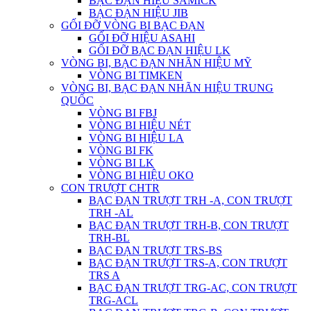
BẠC ĐẠN HIỆU SAMICK
BẠC ĐẠN HIỆU JIB
GỐI ĐỠ VÒNG BI BẠC ĐẠN
GỐI ĐỠ HIỆU ASAHI
GỐI ĐỠ BẠC ĐẠN HIỆU LK
VÒNG BI, BẠC ĐẠN NHÃN HIỆU MỸ
VÒNG BI TIMKEN
VÒNG BI, BẠC ĐẠN NHÃN HIỆU TRUNG
QUỐC
VÒNG BI FBJ
VÒNG BI HIỆU NÉT
VÒNG BI HIỆU LA
VÒNG BI FK
VÒNG BI LK
VÒNG BI HIỆU OKO
CON TRƯỢT CHTR
BẠC ĐẠN TRƯỢT TRH -A, CON TRƯỢT
TRH -AL
BẠC ĐẠN TRƯỢT TRH-B, CON TRƯỢT
TRH-BL
BẠC ĐẠN TRƯỢT TRS-BS
BẠC ĐẠN TRƯỢT TRS-A, CON TRƯỢT
TRS A
BẠC ĐẠN TRƯỢT TRG-AC, CON TRƯỢT
TRG-ACL