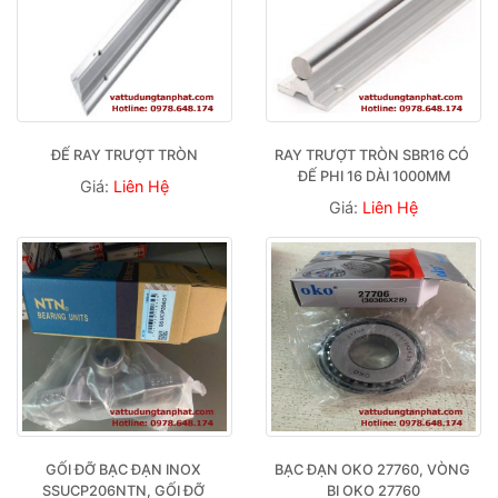
ĐẾ RAY TRƯỢT TRÒN
RAY TRƯỢT TRÒN SBR16 CÓ 
ĐẾ PHI 16 DÀI 1000MM
Giá:
Liên Hệ
Giá:
Liên Hệ
GỐI ĐỠ BẠC ĐẠN INOX 
BẠC ĐẠN OKO 27760, VÒNG 
SSUCP206NTN, GỐI ĐỠ 
BI OKO 27760