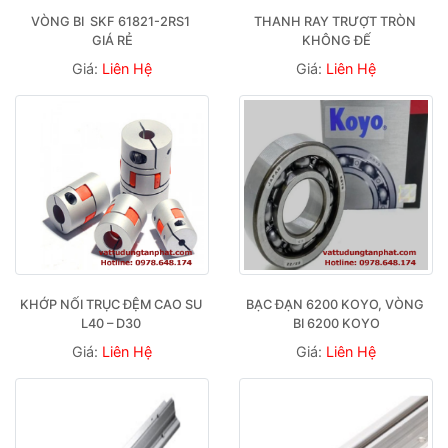
 VÒNG BI  SKF 61821-2RS1  
THANH RAY TRƯỢT TRÒN 
GIÁ RẺ
KHÔNG ĐẾ
Giá:
Liên Hệ
Giá:
Liên Hệ
KHỚP NỐI TRỤC ĐỆM CAO SU 
BẠC ĐẠN 6200 KOYO, VÒNG 
L40 – D30 
BI 6200 KOYO
Giá:
Liên Hệ
Giá:
Liên Hệ