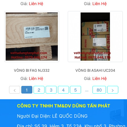
Giá:
Liên Hệ
Giá:
Liên Hệ
VÒNG BI FAG NJ332
VÒNG BI ASAHI UC204
Giá:
Liên Hệ
Giá:
Liên Hệ
...
<
1
2
3
4
5
80
>
CÔNG TY TNHH TM&DV DŨNG TẤN PHÁT
Người Đại Diện: LÊ QUỐC DŨNG
Địa chỉ: Số 39, Hẻm 3, Tổ 23A, Khu phố 3, Phường