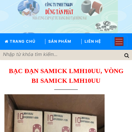
TRANG
CHỦ
GIỚI
TRANG CHỦ
SẢN PHẨM
LIÊN HỆ
THIỆU
SẢN
PHẨM
BẠC ĐẠN SAMICK LMH10UU, VÒNG
THƯƠNG
HIỆU
BI SAMICK LMH10UU
TIN
TỨC
LIÊN
HỆ